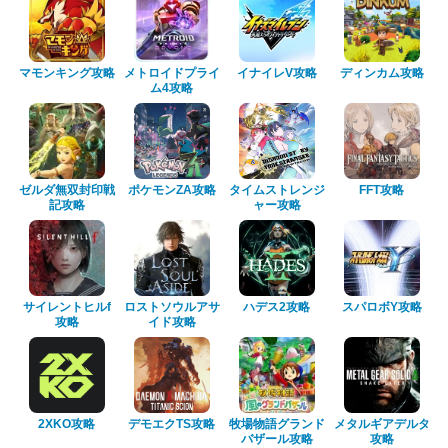
マモンキング攻略
メトロイドプライ
イナイレV攻略
ディンカム攻略
ム4攻略
ゼルダ無双封印戦
ポケモンZA攻略
タイムストレンジ
FFT攻略
記攻略
ャー攻略
サイレントヒルf
ロストソウルアサ
ハデス2攻略
スパロボY攻略
攻略
イド攻略
2XKO攻略
デモエクTS攻略
牧場物語グランド
メタルギアデルタ
バザール攻略
攻略