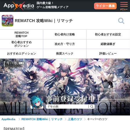
国内最大級！
ライター募集
ゲーム攻略情報メディア
REMATCH 攻略Wiki｜リマッチ
REMATCH
初心者向け攻略
初心者おすすめ設定
攻略TOP
初心者おすすめ
攻め方・守り方
経験値稼ぎ
ポジション
おすすめエディション
推奨スペック
評価レビュー
AppMedia
REMATCH 攻略Wiki｜リマッチ
上達のコツ
キーパーのコツ
【REMATCH】