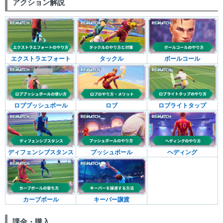
アクション解説
エクストラエフォート
タックル
ボールコール
ロブプッシュボール
ロブ
ロブライトタップ
ディフェンシブスタンス
プッシュボール
ヘディング
カーブボール
キーパー譲渡
課金・購入