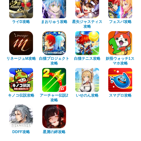
ライD攻略
まおりゅう攻略
星矢ジャスティス
フェスバ攻略
攻略
リネージュM攻略
白猫プロジェクト
白猫テニス攻略
妖怪ウォッチ1ス
攻略
マホ攻略
キノコ伝説攻略
アーチャー伝説2
いせのん攻略
スマグロ攻略
攻略
DDFF攻略
星屑の絆攻略