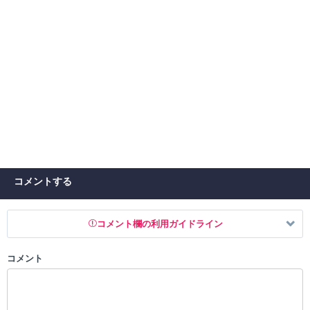
コメントする
コメント欄の利用ガイドライン
コメント
以下の書き込みを禁止とし、場合によってはコメント削除や書き込み制
限を行う可能性がございます。 あらかじめご了承ください。
・公序良俗に反する投稿