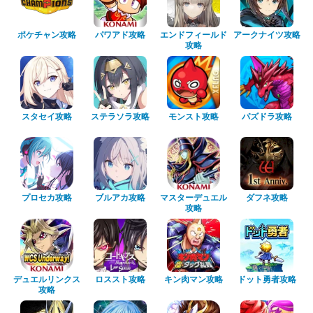
ポケチャン攻略
パワアド攻略
エンドフィールド
アークナイツ攻略
攻略
スタセイ攻略
ステラソラ攻略
モンスト攻略
パズドラ攻略
プロセカ攻略
ブルアカ攻略
マスターデュエル
ダフネ攻略
攻略
デュエルリンクス
ロススト攻略
キン肉マン攻略
ドット勇者攻略
攻略