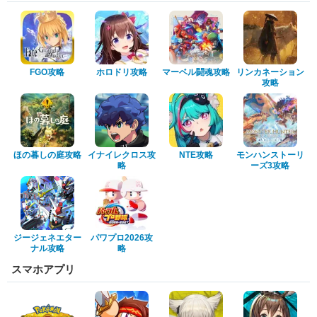
FGO攻略
ホロドリ攻略
マーベル闘魂攻略
リンカネーション
攻略
ほの暮しの庭攻略
イナイレクロス攻
NTE攻略
モンハンストーリ
略
ーズ3攻略
ジージェネエター
パワプロ2026攻
ナル攻略
略
スマホアプリ