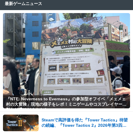
最新ゲームニュース
『NTE: Neverness to Everness』の参加型オフイベ「メェメェ
村の大冒険」現地の様子をレポ！ミニゲームやコスプレイヤー撮
影など盛りだくさん！
Steamで高評価を得た『Tower Tactics』待望
の続編、『Tower Tactics 2』2026年第3四半
期に早期アクセス開始