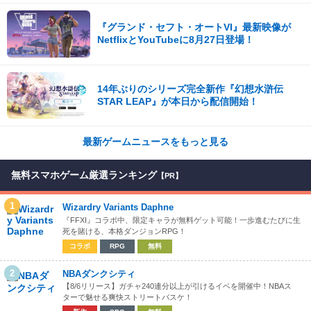
『グランド・セフト・オートVI』最新映像が
NetflixとYouTubeに8月27日登場！
14年ぶりのシリーズ完全新作『幻想水滸伝
STAR LEAP』が本日から配信開始！
最新ゲームニュースをもっと見る
無料スマホゲーム厳選ランキング
【PR】
1
Wizardry Variants Daphne
『FFXI』コラボ中、限定キャラが無料ゲット可能！一歩進むたびに生
死を賭ける、本格ダンジョンRPG！
コラボ
RPG
無料
2
NBAダンクシティ
【8/6リリース】ガチャ240連分以上が引けるイベを開催中！NBAス
ターで魅せる爽快ストリートバスケ！