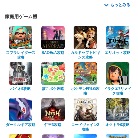
もっとみる
家庭用ゲーム機
スプラレイダース
SAOEoA攻略
カルドセプトビギ
エリオット攻略
攻略
ンズ攻略
バイオ9攻略
ぽこポケ攻略
ポケモンFRLG攻
ドラクエ7リメイ
略
ク攻略
ダークルギア攻略
仁王3攻略
コードヴェイン2
オクトラ0攻略
攻略