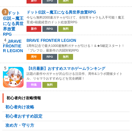
新作
SPG
無料
3
ドット伝説～魔王になる異世界放置RPG
今なら無料2000連ガチャが引けて、全恒常キャラも入手可能！魔王
育成×箱庭経営のドット絵放置RPG
新作
RPG
無料
4
BRAVE FRONTIER LEGION
1周年記念で最大1000連無料ガチャが引ける！＆★5確定スタート！
「ブレフロ」最新作の共闘対戦RPG
周年
RPG
無料
5
【8月最新】おすすめスマホゲームランキング
話題の新作やガチャが沢山引ける注目作、周年&コラボ開催タイト
ル、リセマラおすすめなどを完全網羅！
特集
無料
初心者向け攻略情報
初心者向け攻略
初心者おすすめ設定
攻め方・守り方