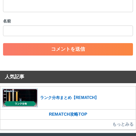
・スパムなど、記事内容と関係のない投稿
・誰かになりすます行為
・個人情報の投稿や、他者のプライバシーを侵害する投稿
名前
・一度削除された投稿を再び投稿すること
・外部サイトへの誘導や宣伝
・アカウントの売買など金銭が絡む内容の投稿
・各ゲームのネタバレを含む内容の投稿
・その他、管理者が不適切と判断した投稿
コメントの削除につきましては下記フォームより申請をいた
だけますでしょうか。
人気記事
コメントの削除を申請する
※投稿内容を確認後、順次対応さ
せていただきます。ご了承ください。
※一度削除したコメントは復元ができませんのでご注意くだ
さい。
ランク分布まとめ【REMATCH】
また、過度な利用規約の違反や、弊社に損害の及ぶ内容の書き込みがあ
った場合は、法的措置をとらせていただく場合もございますので、あら
REMATCH攻略TOP
かじめご理解くださいませ。
もっとみる