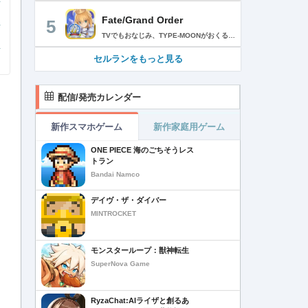
Fate/Grand Order
5
TVでもおなじみ、TYPE-MOONがおくるFateのRPG！ スマホでも本格的なRPGが楽しめる。 文字数にして500万字超という、圧倒的なボリュームを堪能できるストーリー！ 本編以外にもキャラクターごとにストーリーを用意し、Fateファンも今回はじめてFateの世界を体験される方も十分満足いただける内容となっています。 【あらすじ】 西暦2015年。 地球の未来を観測するカルデアは、2017年以降の人類史が崩壊している事実を確認した。 昨日まで確かに存在していた2115年までの“約束された未来”は、何の前触れもなく突如として消え去ったのだ。 なぜ。どうして。だれが。どうやって。 西暦2004年 日本 ある地方都市。 ここに今まではなかった、「観測できない領域」が現れたと。 カルデアはこれを人類絶滅の原因と仮定し、いまだ実験段階だった第六の実験を決行する事となった。 それは過去への時間旅行。 人間を霊子化させて過去に送りこみ、事象に介入する事で時空の特異点を解明、あるいは破壊する禁断の儀式。 その名を人理守護指令、グランドオーダー。 人類を守るために人類史に立ち向かう、運命と戦うものたちの総称である。 【ゲーム概要】 スマホに最適化された簡単操作のコマンドオーダーバトル！ プレイヤーはマスターとなって英霊たちを操り敵を倒し謎を解明していく。 好みの英霊で戦うか、強い英霊で戦うかバトルスタイルはプレイヤーしだい。 ◆豪華声優陣が続々参加 青木志貴、茜屋日海夏、赤羽根健治、明坂聡美、浅川悠、朝日奈丸佳、阿澄佳奈、阿部彬名、阿部敦、阿部里果、雨宮天、新井里美、井口裕香、井澤詩織、石川界人、石川由依、石谷春貴、伊瀬茉莉也、市ノ瀬加那、伊藤彩沙、伊藤かな恵、伊東健人、伊藤静、伊藤美紀、稲田徹、井上和彦、井上喜久子、井上麻里奈、伊丸岡篤、石見舞菜香、上坂すみれ、植田佳奈、上田麗奈、内田真礼、内田雄馬、内山昂輝、梅原裕一郎、江川央生、江口拓也、江越彬紀、遠藤綾、大久保瑠美、大空直美、大塚明夫、大塚芳忠、大原さやか、大和田仁美、岡本信彦、置鮎龍太郎、小倉唯、小澤亜李、小野賢章、小野大輔、小野友樹、小見川千明、かかずゆみ、柿原徹也、加隈亜衣、笠間淳、加瀬康之、門脇舞以、金元寿子、神尾晋一郎、茅野愛衣、川澄綾子、河西健吾、川野剛稔、神奈延年、鬼頭明里、木村珠莉、木村良平、桐本拓哉、釘宮理恵、久野美咲、黒木ほの香、黒田崇矢、桑原由気、KENN、高野麻里佳、古賀葵、小清水亜美、後藤邑子、小西克幸、小林千晃、小林ゆう、小林裕介、小原好美、小松未可子、子安武人、小山力也、近藤玲奈、斎賀みつき、西前忠久、斉藤壮馬、斎藤千和、坂本真綾、佐倉綾音、櫻井孝宏、佐藤聡美、佐藤利奈、沢城みゆき、下屋則子、島﨑信長、嶋村侑、庄司宇芽香、白石晴香、新垣樽助、真堂圭、末柄里恵、杉田智和、杉山紀彰、鈴木達央、鈴木崚汰、鈴代紗弓、鈴村健一、諏訪彩花、諏訪部順一、関俊彦、関智一、瀬戸麻沙美、芹澤優、仙台エリ、千本木彩花、園崎未恵、大地葉、高乃麗、高野直子、高橋花林、高橋李依、高山みなみ、武内駿輔、竹内良太、武田華、田中敦子、田中美海、田中理恵、谷山紀章、種﨑敦美、種田梨沙、田丸篤志、田村睦心、田村ゆかり、丹下桜、千葉繁、千葉翔也、津田健次郎、紡木吏佐、鶴岡聡、寺崎裕香、寺島拓篤、東山奈央、土岐隼一、飛田展男、戸松遥、豊永利行、鳥海浩輔、中井和哉、中田譲治、長縄まりあ、仲村美沙希、中村悠一、名塚佳織、生天目仁美、浪川大輔、能登麻美子、野中藍、乃村健次、土師孝也、長谷川育美、花江夏樹、花澤香菜、花守ゆみり、早見沙織、原由実、春野杏、潘めぐみ、日岡なつみ、日笠陽子、日野聡、平川大輔、ファイルーズあい、福圓美里、福西勝也、福山潤、藤井隼、藤沼建人、ブリドカットセーラ恵美、古川慎、保志総一朗、星野貴紀、堀内賢雄、堀江由衣、本多真梨子、本多陽子、本渡楓、前野智昭、M・A・O、増田俊樹、Machico、松風雅也、真殿光昭、マフィア梶田、三上哲、三木眞一郎、水樹奈々、水島大宙、水橋かおり、緑川光、水瀬いのり、南央美、峯田茉優、宮野真守、宮本充、村瀬歩、森川智之、森田了介、森永千才、森なな子、諸星すみれ、安井邦彦、山路和弘、山下大輝、山下七海、山寺宏一、山根綺、山野井仁、山村響、悠木碧、ゆかな、遊佐浩二、吉野裕行、佳村はるか、米澤円、若林直美、和氣あず未、和多田美咲（50音順） ◆全体構成・メインシナリオ・シナリオ・総監督 奈須きのこ ◆リードキャラクターデザイナー 武内崇 ◆アートディレクション TYPE-MOON ◆メインシナリオ・シナリオ執筆 東出祐一郎、桜井光 水瀬葉月、星空めてお ◆ゲストライター amphibian、虚淵玄（ニトロプラス）、acpi、ＯＫＳＧ（TYPE-MOON）、経験値、小太刀右京、三田誠、たけのこ星人、橘公司、田中天（株式会社フラッグノーツ）、成田良悟、鋼屋ジン、ひろやまひろし、円居挽、茗荷屋甚六、矢野俊策（株式会社フラッグノーツ）、リヨ（50音順） ◆キャラクターデザイン I-IV、蒼月タカオ（TYPE-MOON）、AKIRA、Azusa、東冬、荒野、Anmi、池澤真、石田あきら、いみぎむる、兔ろうと、羽海野チカ、大森葵、岡崎武士、okojo、およ、加藤いつわ、カワグチタケシ、きばどりリュー、桐原小鳥、ギンカ、倉花千夏、黒星紅白、小梅けいと、近衛乙嗣、小松崎類、こやまひろかず（TYPE-MOON）、西藤浩樹（LASENGLE）、saitom、坂本みねぢ、佐々木少年、サテー、色素、縞うどん（TYPE-MOON）、島田フミカネ、しまどりる、sime、下越（TYPE-MOON）、シャカＰ（LASENGLE）、白浜鴎、しらび、白峰、真じろう、STAR影法師、曽我誠、タイキ、高橋慶太郎、高山箕犀、竹、武中英雄、武梨えり、たけのこ星人、TAKOLEGS、田島昭宇、タスクオーナ、danciao、中央東口、CHOCO、悌太、Dd、天空すふぃあ、DANGERDROP、toi8、トリダモノ、中原、なまにくATK、西出ケンゴロー、nipi、ネコタワワ、NOCO、pako、林けゐ、原田たけひと、春野友矢、ばん！、Bすけ、左、ヒライユキオ、平野稜二、広江礼威、ひろやまひろし、PFALZ、ぶくろて、huke、BLACK（TYPE-MOON）、古海鐘一、BUNBUN、hou、ホトソウカ、本庄雷太、前田浩孝、マシマサキ、また、松竜、Mika Pikazo、緑川美帆、三輪士郎、村山竜大、めろん22、望月けい、元村人、森井しづき、森山大輔、山中虎鉄、YOCO_N（LASENGLE）、余湖裕輝、米山舞、La-na、lack、リヨ、Ryota-H、輪くすさが、redjuice、ReDrop、ろび～な、ワダアルコ、渡れい（50音順） このアプリケーションには、（株）ＣＲＩ・ミドルウェアの「CRIWARE（TM）」が使用されています。
セルランをもっと見る
配信/発売カレンダー
新作スマホゲーム
新作家庭用ゲーム
ONE PIECE 海のごちそうレス
トラン
Bandai Namco
デイヴ・ザ・ダイバー
MINTROCKET
モンスターループ：獣神転生
SuperNova Game
RyzaChat:AIライザと創るあ