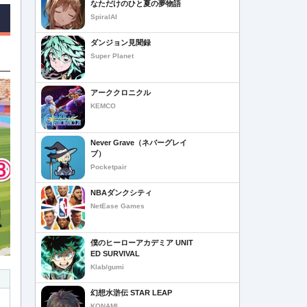
なただけのひと夏の夢物語
SpiralAI
ダンジョン見聞録
Super Planet
アーククロニクル
KEMCO
Never Grave（ネバーグレイ
ブ）
Pocketpair
NBAダンクシティ
NetEase Games
僕のヒーローアカデミア UNIT
ED SURVIVAL
Klab/gumi
幻想水滸伝 STAR LEAP
KONAMI