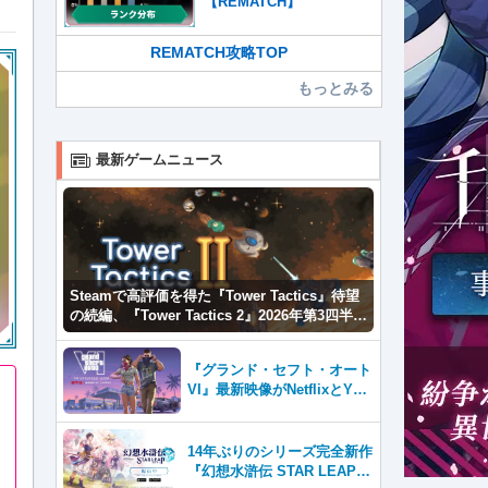
【REMATCH】
REMATCH攻略TOP
もっとみる
最新ゲームニュース
Steamで高評価を得た『Tower Tactics』待望
の続編、『Tower Tactics 2』2026年第3四半期
に早期アクセス開始
『グランド・セフト・オート
VI』最新映像がNetflixとYou
Tubeに8月27日登場！
14年ぶりのシリーズ完全新作
『幻想水滸伝 STAR LEAP』