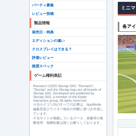
パーティ募集
ミニマ
レビュー投稿
製品情報
各アイ
発売日・特典
エディションの違い
クロスプレイはできる？
評価レビュー
推奨スペック
ゲーム権利表記
Rematch ©2025 Sloclap SAS. “Rematch”,
“Sloclap” and the Sloclap logo are all brands of
Sloclap SAS. Developed and published by
Sloclap SAS, a member of the Kepler
Interactive group. All rights reserved.
※当カテゴリ内のすべての記事は、AppMedia
編集部及びライター独自の判断に基づき作成し
ています。
※当サイトが掲載しているデータ、画像等の無
断使用・無断転載は固くお断りしております。