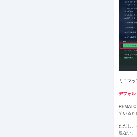
ミニマッ
デフォル
REMA
ているた
ただし、
題ない。