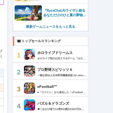
が本日から配信開始！
『RyzaChat:AIライザと創る
あなただけのひと夏の夢物
語』レビュー。会話を中心に
自由な冒険を進めていくシス
最新ゲームニュースをもっと見る
テムはこれまでにない新鮮な
体験が楽しめる【先行プレイ
レポート】
トップセールスランキング
プ
ホロライブドリームス
1
く
ホロライブ初の公式スマホゲーム『ホロライブドリームス(ホロドリ)』がリズム&RPGとして登場！ リズムゲームを中心に、テーマパークの発展やミニゲームなど多彩なコンテンツを収録！ 総勢50名以上のホロライブメンバーが登場し、初期収録楽曲はなんと150曲以上！ ホロライブのファンも、初めての方も幅広く楽しめる作品で、遊び方はあなた次第！ ▼本格リズムゲーム▼ 公式MVやライブ映像を背景に、本格リズムゲームが楽しめる！ 自分だけのオリジナル譜面を作って公開できる「クリエイト譜面」機能を搭載！ ・超高難度のやり込み譜面 ・タレントへの愛を詰め込んだ譜面 ・みんなで楽しめるネタ譜面 などなど、世界中のプレイヤーがつくった譜面で遊んで、楽しさ無限大！ リズムゲームが苦手な方でもオート機能で安心して遊べる！ タレント育成/編成でスコアアップを目指そう！ ▼初期収録楽曲は150曲以上▼ ホロライブ楽曲から人気カバー楽曲まで幅広く収録！ 最新ヒットから定番曲までラインナップ！ 【ホロライブ楽曲】 ・ビビデバ ・Shiny Smily Story ・BLUE CLAPPER ほか 【カバー楽曲】 ・勇者 ・メギツネ ・わたしの一番かわいいところ ほか ▼ゲームの舞台はテーマパーク▼ 舞台は、世界のどこかに浮かぶ無人島。 ホロライブメンバーと力を合わせ、夢のテーマパークを発展させていく。 リズムゲームやミニゲームをプレイしてクエストを進行しパークを発展させよう！ ホロメンクエストをプレイすることで、操作タレントが増えていく！ 推しホロメンを解放して、夢のテーマパークを作り上げよう！ ホロライブらしさあふれる施設も多数登場！ このゲームだけのオリジナルストーリーも展開！ 夢のテーマパーク完成を目指そう！ ▼1人でもみんなでも楽しめるミニゲーム▼ ひとりでも、みんなでも楽しめる多彩なミニゲームを収録！ マルチプレイ搭載で、協力や対戦で盛り上がろう！ 難しいアクションが苦手な方でも楽しめるシンプル操作のミニゲームも収録！ 短時間で遊べるカジュアルなものから、繰り返し挑戦したくなるやり込み系まで幅広くラインナップ！ プレイして報酬を獲得し、育成やパーク発展をさらに加速させよう！ ▼公式サイト：https://www.hololive-dreams.com ▼利用規約：https://www.hololive-dreams.com/terms ▼プライバシーポリシー：https://qualiarts.jp/privacy ▼Ⓒ COVER / Ⓒ QualiArts, Inc. +++++++++++++++++++++++++++++++++++++++++++++++++++++++++++ このアプリケーションには、株式会社Live2Dの「Live2D」が使用されています。
プロ野球スピリッツＡ
2
一般社団法人日本野球機構承認 All other copyrights or trademarks are the property of their respective owners and are used under license. --------------------------------------------- リアルプロ野球ゲームの決定版がついに登場！ 最高の映像クオリティでプロ野球の臨場感を再現 鍛え上げた最強のチームで日本一を目指そう！ --------------------------------------------- ◇重要なお知らせ◇ ・本アプリはオンラインゲームです。通信可能な環境でお楽しみ下さい。 ・チュートリアル終了時に約650MBのダウンロードが必要です。 ・動作環境 対応OS：iOS 15.0以降、iPadOS 15.0以降 対応端末：iPhone 6s/6s Plus以降、iPad（第5世代）以降、iPad Air 2以降、iPad mini 4以降、iPod touch（第7世代）以降、iPad Pro シリーズ ※動作環境を満たす端末でも、端末の性能や仕様、端末固有のアプリ使用状況などにより、正常に動作しない場合があります。 --------------------------------------------- 【プロ野球スピリッツAとは？】 ◇リアルなプロ野球表現 プロ野球選手が実写と本人そっくりのリアルな3Dモデルで登場！ 試合を熱く盛り上げる実況・解説や観客席からの応援でプロ野球の臨場感をそのまま再現！ ◇3Dアクション野球 迫力の3Dアクション野球では、選手の特徴が結果に大きく影響。本格派投手、技巧派投手、巧打者、強打者・・・選手それぞれの持ち味を活かしながら、自らの力でチームを勝利に導こう！ アクションが苦手な方のために、「ゾーン打ち」や「おまかせ配球」といった簡単操作も搭載。 ◇実在のプロ野球選手が登場!! 実際のプロ野球のペナント成績に基づいた選手たちが登場！ ＜セ・リーグ＞ 阪神タイガース 横浜DeNAベイスターズ 読売ジャイアンツ 中日ドラゴンズ 広島東洋カープ 東京ヤクルトスワローズ ＜パ・リーグ＞ 福岡ソフトバンクホークス 北海道日本ハムファイターズ オリックス・バファローズ 東北楽天ゴールデンイーグルス 埼玉西武ライオンズ 千葉ロッテマリーンズ --------------------------------------------- ■ Vロード ■ セ・パ12球団と対戦。試合は自動で進み、ピンチ・チャンスの場面では出番が発生。試合を決定付ける活躍をして勝ち星を積み重ねて、日本一の座を目指そう！ ■ リーグ ■ 獲得・強化した選手を組み合わせた最強オーダーで、全国のライバルと競う対戦モード。 毎週リーグが自動開催され、リーグランクの昇降格が決まります。 オーダーをより強化し、覇王リーグでの優勝を目指そう！ ■ 選手育成とオーダー ■ 選手は試合を通じてレベルアップ。特訓や特殊能力の習得で潜在能力を限界まで発揮させよう！ 選手の組み合わせによって発動するコンボは、試合展開を大きく左右することも！？ 最強の選手を揃えた最高のチームで頂点を目指そう！ ■ リアルタイム対戦 ■ 新機能！全国の猛者と戦う「ランク戦」と一緒にプロスピAを遊んでいる友達と対戦できる「ルーム戦」。 2つの楽しみ方でオンライン対戦を楽しむことができるぞ！ ■ プロ野球速報 ■ 野球ファン必見、厳選の野球速報がココに！ プロ野球ニュースや選手成績はもちろん、公式戦の試合速報や一球速報も配信！ --------------------------------------------- ◆ 基本無料で最高峰の野球ゲームを！ ◆ 選手は試合報酬などで獲得可能。試合のボーナスや、様々なイベントに参加することでより強力な選手スカウトのチャンスも。着実に戦力を強化していけば、無料でも強力な球団を作りあげることができるぞ。「プロスピA」アプリ上で野球速報もすべて無料でチェック可能！ ◆ 「プロスピA」はこんな方へおすすめ ◆ ・好きな野球選手だけを集めて理想の球団を作りたい。 ・家庭用ゲーム「プロ野球スピリッツ」が好きで、いつでもどこでも「プロスピ」を楽しみたい。 ・「プロスピ」シリーズを遊んだことはないが、リアルな野球ゲームをやってみたい。 ・アクション要素もあるスポーツゲームを楽しみたい。 ・無料で遊べてオンライン対戦もできる野球ゲームやスポーツゲームを探している。 ・無料でも長くやりこめる野球ゲームやスポーツゲームを探している。 ・選手を自分好みに育成できる野球ゲームやスポーツゲームを探している。 ・「実況パワフルプロ野球」「プロ野球ドリームナイン」をプレイしたことがある。 ・ゲームを楽しみながら、最新の野球速報もチェックしたい。 ・野球速報や野球中継は常にチェックしている。 ・スポーツ選手や監督になる夢をスポーツゲームで叶えたい。 ・自分だけのオリジナルチームを、好きなプロ野球球団の選手を集めて作りたい。 ・好きなプロ野球球団の選手をプロスピで再現して遊びたい。 ・プロ野球球団好きの仲間と一緒に遊びたい。 ・子供の頃、プロ野球球団に入りたかった。 ・趣味は好きなプロ野球球団の試合を観戦することだ。 --------------------------------------------- ◆『応援曲利用権』について 【価格と更新間隔】 ・価格：月額480円（税込） ・更新間隔：1ヶ月毎 【サービス内容】 以下の機能が利用可能になります。 ・ダウンロード応援曲 ・応援曲作成 ・応援曲割当て ・試合中に割当てた応援曲が流れる 【無料期間について】 ・利用開始から7日間は無料でお試しいただけます。 ・無料期間が終了する24時間以上前までにサブスクリプションを解約しなかった場合、自動的に有料のサブスクリプションが開始します。 ・無料期間中に手動で無料期間なし版への切り替えを行った場合、残りの無料期間は失われます。 【自動更新の詳細】 ・次回更新日の24時間以上前までにサブスクリプションを解約しなかった場合、自動的に利用期間が更新されます。 ・自動更新が行なわれると、更新日から24時間以内に領収書が届きます。 【次回更新日の確認とサブスクリプションの解約方法】 次回更新日の確認やサブスクリプションの解約手続きは、以下のページで行うことができます。 1. App Storeアプリを開く 2.「Today」タブを開き、右上のユーザーアイコンをタップする 3.「アカウント」画面のユーザー名とメールアドレスが表示されている部分をタップする 4. サインインする 5.「アカウント設定」画面の「サブスクリプション」をタップする ※ご購入いただく前に、必ず『応援曲利用権』販売ページの注意事項と利用規約をご確認ください。 ---------------------------------------------
eFootball™
3
■「ウイイレ」から進化した「eFootball™」 人気サッカーゲーム「ウイニングイレブン」が「eFootball™」とタイトルを変え、大きく進化して生まれ変わりました。「eFootball™」で新しいサッカーゲームを体感しましょう！ ■はじめての方でも安心 ダウンロード後は、実践を交えたステップアップ方式のチュートリアルで直感的に基本操作を覚えることができます！さらに、チュートリアルを全てクリアすると、リオネル メッシがもらえます！！ また、試合の面白さや爽快感を楽しんでいただくためにスマートアシストを実装。 複雑な操作をしなくても、華麗なドリブルやパスで相手をかわして強烈なシュートでゴールを奪うことができます！ 【基本的な遊び方】 ■好きなチームで始めよう 欧州、米州、アジアなど世界各国のクラブやナショナルチームなどお気に入りのチームでスタートできます！ ■選手を獲得しましょう チームを作成したら、選手を獲得しましょう。現役のスーパースターや、歴史に残るレジェンドたちが、あなたのクラブでの活躍を待っています！ ・スペシャル選手リスト 現実の試合で大活躍した選手や、注目リーグの選手、レジェンドなどの特別な選手を獲得できます。 ・スタンダード選手リスト 好きな選手を獲得できます。条件を設定して絞り込むことができます。 ・監督リスト さまざまな戦術や得意な育成タイプを持った監督を獲得できます。 ■試合を楽しもう 獲得した選手でチームを編成したら、いよいよ試合に挑戦！ AIを相手に腕を磨いたり、オンライン対戦でランキングを競ったり、楽しみ方はあなた次第です。 ・対AI戦で腕を磨く 注目リーグのチームやナショナルチームを相手に戦うイベントなど、サッカーシーズンに合わせたさまざまなテーマのイベントが開催されています。 また、10段階にレベル分けされたDivision制の「eFootball™ リーグ」で楽しみながらレベルアップしていくことも可能です！ ・対人戦で実力を試す Division制の全ユーザーとランキングを競う「eFootball™ リーグ」や、毎週開催される様々なイベントで、オンラインでのリアルタイム対戦を楽しむことができます。あなたのドリームチームで、最高峰のDivision 1を目指しましょう！ ・友達と最大3vs3の対戦を楽しむ フレンドマッチ機能を使って、友達と対戦することができます。育て上げたチームの強さを友達に見せつけましょう！ また、最大3vs3の協力対戦も可能。友達とオンラインで集まって対戦を楽しみましょう！ ■選手を育てる 獲得した選手は、選手種別によっては成長させることができます。 試合に出場させたり、ゲーム内アイテムを使用したりして、選手のレベルを上げる事で入手できる「タレントポイント」で、能力パラメータを上昇させましょう。 より自分好みの選手にしたい場合は、手動でポイントを割り振りましょう。 ポイントの割り振りに迷った場合は、[おまかせ]で設定することもできます。 自分だけのお気に入りの選手に育て上げましょう！ 【もっと楽しむ】 ■Live Updateを毎週配信 選手の移籍や、現実の試合での活躍が反映される「Live Update」を搭載。 毎週配信される「Live Update」を参考に、スカッドを編成し試合に挑みましょう。 ■スタジアムをカスタマイズ 試合中のスタジアムに反映されるコレオ・オブジェクトなどのスタジアムパーツをカスタマイズできます。 思い通りのスタジアムにアレンジして、ゲーム体験を彩りましょう！ ※居住国・地域が以下のお客様には、eFootball™ コインによるルートボックス施策をご提供しておりません。 ベルギー、ブラジル(18歳未満) 【最新情報について】 本商品は、新機能やモードの追加、ゲームプレイ・イベントのアップデートを継続的に行っていきます。 最新情報は「eFootball™」公式サイトをご確認ください。 【ダウンロードについて】 本アプリをダウンロードするためには、ストレージに約3.3GBの空き容量が必要となります。 あらかじめ3.3GB以上の容量を空けてからダウンロードを行っていただけますようお願いします。 ダウンロード時はWi-Fi環境で接続することを推奨いたします。 ※アップデートにつきましても同様となります。 【通信環境について】 本アプリはオンラインゲームです。通信可能な環境でお楽しみください。
パズル＆ドラゴンズ
4
◆◇おかげ様で14周年&累計6300万DLを突破!◇◆ パズルRPGの定番『パズル＆ドラゴンズ』に、「協力プレイダンジョン」が登場！友達と協力していろんなダンジョンにチャレンジしてみよう！ ------------------------ ◆パズドラ ゲーム紹介◆ ------------------------ パズルで大冒険! 「パズル＆ドラゴンズ」はモンスターと一緒にパズルの力で冒険するゲームです。 世界中のダンジョンを踏破して、伝説のドラゴンを見つけ出そう! 「パズル＆ドラゴンズ」のダウンロードは無料! 一部有料コンテンツもご利用いただけますが、 最後まで無料でお楽しみいただくことが可能です。 ▼基本ルールは簡単パズル! 同じ色のドロップを、縦か横に3つそろえて消すパズルゲームです。 ドロップをうまく動かして、同時消しや爽快コンボを狙おう! ▼モンスターとの戦い! ドロップを消すと、味方のモンスターが敵を攻撃! 敵にやられる前にコンボで大ダメージを狙ってやっつけよう! ▼ゲットしたモンスターでチームを組もう! ダンジョンで拾った卵を持ち帰ると、新たなモンスターが誕生! 好きなモンスターを組み合わせて、あなただけのオリジナルチームを作ろう! モンスターはダンジョン以外にガチャでもゲットできるよ! ▼モンスター育成 モンスター同士を合成することで、モンスターがパワーアップ! 特定の条件で進化できるモンスターや、パワーアップで究極進化するモンスター も・・・! ▼友達と一緒にあそぼう!! パズドラのゲーム内で知り合ったフレンド同士で、モンスターをレンタルできるよ! 友達のモンスターと一緒にいろんなダンジョンを冒険しよう! ▼協力プレイダンジョン！ 友達との協力プレイでパズドラがもっと楽しく！一定以上のランクになると、2人で協力しながらダンジョンに挑む「協力プレイダンジョン」が遊べるよ！ ■■【価格】■■ アプリ本体：無料 ※一部有料アイテムがございます。 ■■【パズドラパスについて】■■ ▼価格 月額980円（税込）※1週間の無料トライアル実施中！ ▼期間 1ヶ月間（利用開始日から起算）/月額自動更新 ▼特典 ・毎日特別な専用ダンジョン配信！ クリアすると魔法石やゴッドフェスガチャなどの報酬ゲット！ ・編成できるチームが 5個 増加！ ・ダンジョンクリア時のランク経験値が 5％ 増加！ （協力プレイのダンジョンは対象外） ・降臨モンスターや進化素材がいつでも獲得できる！ 専用ダンジョンで好きなモンスターをゲット！ ・バッジ「コスト∞」に「操作時間3秒延長」追加！ ▼自動更新の詳細 ・パズドラパスは、自動更新の月額有料(サブスクリプション型)サービスです。 解約をしない限り、自動的に毎月料金が発生します。 ・無料トライアルはパズドラパス初回購入のお客様のみとなります。 ・有効期間終了の24時間以上前までに解約しないと自動更新され、月額料金が発生します。 ・自動更新された際の決済は、パズドラパス有効期間の終了日の24時間以内に行われます。 ▼決済について ・パズドラパスの決済は、ご利用のiTunesアカウントに請求されます。 ・パズドラパスの登録・管理・解約はApp Storeのアカウント設定から行うことができます。 [App Store]アプリ画面右上[人のアイコン]の アカウントをタップ >サブスクリプション-［有効欄］ >［パズル&ドラゴンズ］-［パズドラパス］ >［登録をキャンセル］をタップして解約 ※ご利用のOSのバージョンによって 上記が表示されない場合には、 以下手順からご確認ください。 [App Store]アプリ[おすすめ]タブの最下部から [Apple ID]をタップ L 画面右上[人のアイコン] - [Apple ID]をタップ >［Apple IDを表示］-［登録］ >［パズル&ドラゴンズ］-［パズドラパス］ >［登録をキャンセル］をタップして解約 ※iTunes からも同様の確認や自動更新の解除・設定を行うことができます。 ご利用前に「アプリケーション使用許諾契約」に表示されている利用規約を必ずご確認ください。 お客様がダウンロードボタンをクリックされ、本アプリケーションをダウンロードされた場合には、利用規約に同意したものとみなされます。 アプリケーション公式サイト「https://pad.gungho.jp/」 本アプリの利用規約は、（TOP＞その他＞利用規約/プライバシー・ポリシーページ＞利用規約ページ） https://mobile.gungho.jp/reg/rules/terms.html の「利用規約」をご参照下さい。 本アプリのプライバシー・ポリシーは、（TOP＞その他＞利用規約/プライバシー・ポリシー＞プライバシー・ポリシーページ） https://mobile.gungho.jp/reg/pad/privacy/index.html の「プライバシーポリシー」をご参照下さい。