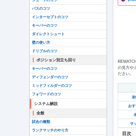
シュートのコツ
パスのコツ
インターセプトのコツ
キーパーのコツ
ダイレクトシュート
壁の使い方
ドリブルのコツ
ポジション別立ち回り
REMA
の見方や
キーパーのコツ
ださい。
ディフェンダーのコツ
ミッドフィルダーのコツ
フォワードのコツ
攻
システム解説
おす
全般
試合の種類
サ
ランクマッチのやり方
目次