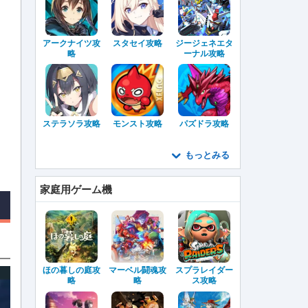
アークナイツ攻
スタセイ攻略
ジージェネエタ
略
ーナル攻略
ステラソラ攻略
モンスト攻略
パズドラ攻略
もっとみる
家庭用ゲーム機
ほの暮しの庭攻
マーベル闘魂攻
スプラレイダー
略
略
ス攻略