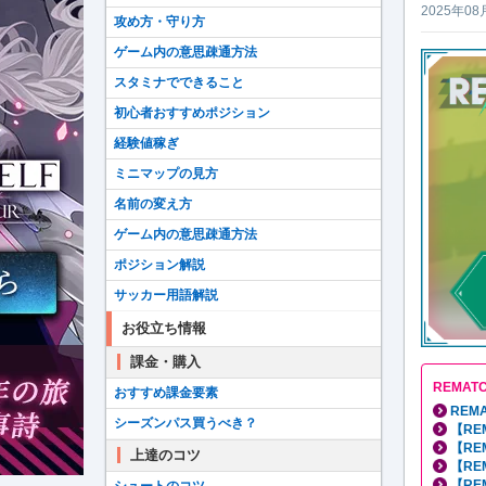
2025年08
攻め方・守り方
ゲーム内の意思疎通方法
スタミナでできること
初心者おすすめポジション
経験値稼ぎ
ミニマップの見方
名前の変え方
ゲーム内の意思疎通方法
ポジション解説
サッカー用語解説
お役立ち情報
課金・購入
REMA
おすすめ課金要素
REM
シーズンパス買うべき？
【RE
【RE
上達のコツ
【RE
【RE