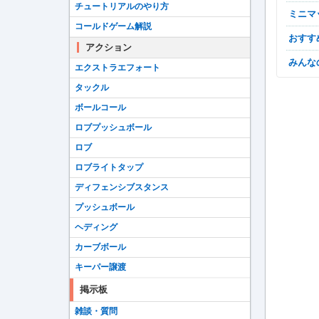
チュートリアルのやり方
ミニ
コールドゲーム解説
おす
アクション
みん
エクストラエフォート
タックル
ボールコール
ロブプッシュボール
ロブ
ロブライトタップ
ディフェンシブスタンス
プッシュボール
ヘディング
カーブボール
キーパー譲渡
掲示板
雑談・質問