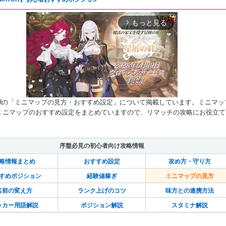
もっと見る
arrow_forward_ios
TCHの「ミニマップの見方・おすすめ設定」について掲載しています。ミニマッ
ミニマップのおすすめ設定をまとめていますので、リマッチの攻略にお役立て
Mute
序盤必見の初心者向け攻略情報
略情報まとめ
おすすめ設定
攻め方・守り方
すめポジション
経験値稼ぎ
ミニマップの見方
名前の変え方
ランク上げのコツ
味方との連携方法
ッカー用語解説
ポジション解説
スタミナ解説