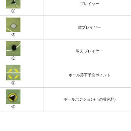
プレイヤー
①
敵プレイヤー
②
味方プレイヤー
③
ボール落下予測ポイント
④
ボールポジション(下の黄色枠)
⑤