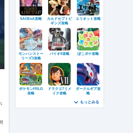
SAOEoA攻略
カルドセプトビ
エリオット攻略
ギンズ攻略
モンハンストー
バイオ9攻略
ぽこポケ攻略
リーズ3攻略
ポケモンFRLG
ドラクエ7リメ
ダークルギア攻
攻略
イク攻略
略
もっとみる
れ
問