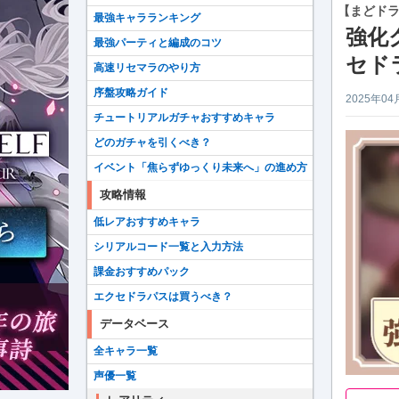
【まどド
最強キャラランキング
強化
最強パーティと編成のコツ
セド
高速リセマラのやり方
序盤攻略ガイド
2025年04
チュートリアルガチャおすすめキャラ
どのガチャを引くべき？
イベント「焦らずゆっくり未来へ」の進め方
攻略情報
低レアおすすめキャラ
シリアルコード一覧と入力方法
課金おすすめパック
エクセドラパスは買うべき？
データベース
全キャラ一覧
声優一覧