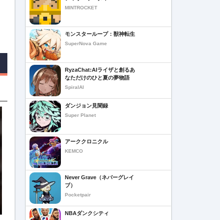
MINTROCKET
モンスターループ：獣神転生
SuperNova Game
RyzaChat:AIライザと創るあ
なただけのひと夏の夢物語
SpiralAI
ダンジョン見聞録
Super Planet
アーククロニクル
KEMCO
Never Grave（ネバーグレイ
ブ）
Pocketpair
NBAダンクシティ