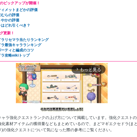
のピックアップが開催！
ティメットまどかの評価
ほむらの評価
さやかの評価
ャはどれ引くべき？
グ更新！
ドラリセマラ当たりランキング
ドラ最強キャラランキング
パーティと編成のコツ
ラ攻略wikiトップ
もっと見る
arrow_forward_ios
キャラ強化クエストランクの上げ方について掲載しています。強化クエストの
強化素材アイテムの獲得量などもまとめているので、まどマギエクセドラ(ま
リ)の強化クエストについて気になった際の参考にご覧ください。