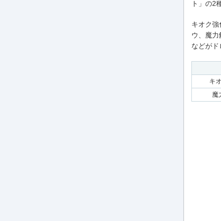
ト」の2
キオク強
ウ、魔力
などがド
キ
魔