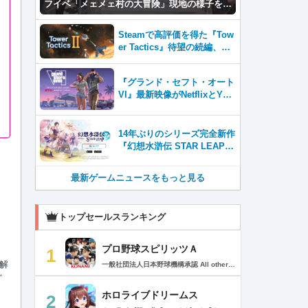
フイベ「メェメェ村の大冒険」現地の様子をレ
ポ！ミニゲームやコスプレイヤー撮影など盛り
だくさん！
Steamで高評価を得た『Tow
er Tactics』待望の続編、『T
ower Tactics 2』2026年第3
四半期に早期アクセス開始
『グランド・セフト・オート
VI』最新映像がNetflixとYou
Tubeに8月27日登場！
14年ぶりのシリーズ完全新作
『幻想水滸伝 STAR LEAP』
が本日から配信開始！
最新ゲームニュースをもっと見る
トップセールスランキング
プロ野球スピリッツＡ
1
解
一般社団法人日本野球機構承認 All other copyrights or trademarks are the property of their respective owners and are used under license. --------------------------------------------- リアルプロ野球ゲームの決定版がついに登場！ 最高の映像クオリティでプロ野球の臨場感を再現 鍛え上げた最強のチームで日本一を目指そう！ --------------------------------------------- ◇重要なお知らせ◇ ・本アプリはオンラインゲームです。通信可能な環境でお楽しみ下さい。 ・チュートリアル終了時に約650MBのダウンロードが必要です。 ・動作環境 対応OS：iOS 15.0以降、iPadOS 15.0以降 対応端末：iPhone 6s/6s Plus以降、iPad（第5世代）以降、iPad Air 2以降、iPad mini 4以降、iPod touch（第7世代）以降、iPad Pro シリーズ ※動作環境を満たす端末でも、端末の性能や仕様、端末固有のアプリ使用状況などにより、正常に動作しない場合があります。 --------------------------------------------- 【プロ野球スピリッツAとは？】 ◇リアルなプロ野球表現 プロ野球選手が実写と本人そっくりのリアルな3Dモデルで登場！ 試合を熱く盛り上げる実況・解説や観客席からの応援でプロ野球の臨場感をそのまま再現！ ◇3Dアクション野球 迫力の3Dアクション野球では、選手の特徴が結果に大きく影響。本格派投手、技巧派投手、巧打者、強打者・・・選手それぞれの持ち味を活かしながら、自らの力でチームを勝利に導こう！ アクションが苦手な方のために、「ゾーン打ち」や「おまかせ配球」といった簡単操作も搭載。 ◇実在のプロ野球選手が登場!! 実際のプロ野球のペナント成績に基づいた選手たちが登場！ ＜セ・リーグ＞ 阪神タイガース 横浜DeNAベイスターズ 読売ジャイアンツ 中日ドラゴンズ 広島東洋カープ 東京ヤクルトスワローズ ＜パ・リーグ＞ 福岡ソフトバンクホークス 北海道日本ハムファイターズ オリックス・バファローズ 東北楽天ゴールデンイーグルス 埼玉西武ライオンズ 千葉ロッテマリーンズ --------------------------------------------- ■ Vロード ■ セ・パ12球団と対戦。試合は自動で進み、ピンチ・チャンスの場面では出番が発生。試合を決定付ける活躍をして勝ち星を積み重ねて、日本一の座を目指そう！ ■ リーグ ■ 獲得・強化した選手を組み合わせた最強オーダーで、全国のライバルと競う対戦モード。 毎週リーグが自動開催され、リーグランクの昇降格が決まります。 オーダーをより強化し、覇王リーグでの優勝を目指そう！ ■ 選手育成とオーダー ■ 選手は試合を通じてレベルアップ。特訓や特殊能力の習得で潜在能力を限界まで発揮させよう！ 選手の組み合わせによって発動するコンボは、試合展開を大きく左右することも！？ 最強の選手を揃えた最高のチームで頂点を目指そう！ ■ リアルタイム対戦 ■ 新機能！全国の猛者と戦う「ランク戦」と一緒にプロスピAを遊んでいる友達と対戦できる「ルーム戦」。 2つの楽しみ方でオンライン対戦を楽しむことができるぞ！ ■ プロ野球速報 ■ 野球ファン必見、厳選の野球速報がココに！ プロ野球ニュースや選手成績はもちろん、公式戦の試合速報や一球速報も配信！ --------------------------------------------- ◆ 基本無料で最高峰の野球ゲームを！ ◆ 選手は試合報酬などで獲得可能。試合のボーナスや、様々なイベントに参加することでより強力な選手スカウトのチャンスも。着実に戦力を強化していけば、無料でも強力な球団を作りあげることができるぞ。「プロスピA」アプリ上で野球速報もすべて無料でチェック可能！ ◆ 「プロスピA」はこんな方へおすすめ ◆ ・好きな野球選手だけを集めて理想の球団を作りたい。 ・家庭用ゲーム「プロ野球スピリッツ」が好きで、いつでもどこでも「プロスピ」を楽しみたい。 ・「プロスピ」シリーズを遊んだことはないが、リアルな野球ゲームをやってみたい。 ・アクション要素もあるスポーツゲームを楽しみたい。 ・無料で遊べてオンライン対戦もできる野球ゲームやスポーツゲームを探している。 ・無料でも長くやりこめる野球ゲームやスポーツゲームを探している。 ・選手を自分好みに育成できる野球ゲームやスポーツゲームを探している。 ・「実況パワフルプロ野球」「プロ野球ドリームナイン」をプレイしたことがある。 ・ゲームを楽しみながら、最新の野球速報もチェックしたい。 ・野球速報や野球中継は常にチェックしている。 ・スポーツ選手や監督になる夢をスポーツゲームで叶えたい。 ・自分だけのオリジナルチームを、好きなプロ野球球団の選手を集めて作りたい。 ・好きなプロ野球球団の選手をプロスピで再現して遊びたい。 ・プロ野球球団好きの仲間と一緒に遊びたい。 ・子供の頃、プロ野球球団に入りたかった。 ・趣味は好きなプロ野球球団の試合を観戦することだ。 --------------------------------------------- ◆『応援曲利用権』について 【価格と更新間隔】 ・価格：月額480円（税込） ・更新間隔：1ヶ月毎 【サービス内容】 以下の機能が利用可能になります。 ・ダウンロード応援曲 ・応援曲作成 ・応援曲割当て ・試合中に割当てた応援曲が流れる 【無料期間について】 ・利用開始から7日間は無料でお試しいただけます。 ・無料期間が終了する24時間以上前までにサブスクリプションを解約しなかった場合、自動的に有料のサブスクリプションが開始します。 ・無料期間中に手動で無料期間なし版への切り替えを行った場合、残りの無料期間は失われます。 【自動更新の詳細】 ・次回更新日の24時間以上前までにサブスクリプションを解約しなかった場合、自動的に利用期間が更新されます。 ・自動更新が行なわれると、更新日から24時間以内に領収書が届きます。 【次回更新日の確認とサブスクリプションの解約方法】 次回更新日の確認やサブスクリプションの解約手続きは、以下のページで行うことができます。 1. App Storeアプリを開く 2.「Today」タブを開き、右上のユーザーアイコンをタップする 3.「アカウント」画面のユーザー名とメールアドレスが表示されている部分をタップする 4. サインインする 5.「アカウント設定」画面の「サブスクリプション」をタップする ※ご購入いただく前に、必ず『応援曲利用権』販売ページの注意事項と利用規約をご確認ください。 ---------------------------------------------
ど
ホロライブドリームス
2