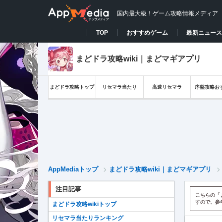
国内最大級！ゲーム攻略情報メディア
TOP
おすすめゲーム
最新ニュース
まどドラ攻略wiki｜まどマギアプリ
まどドラ攻略トップ
リセマラ当たり
高速リセマラ
序盤攻略お
AppMediaトップ
まどドラ攻略wiki｜まどマギアプリ
注目記事
こちらの「
すので、参
まどドラ攻略wikiトップ
リセマラ当たりランキング