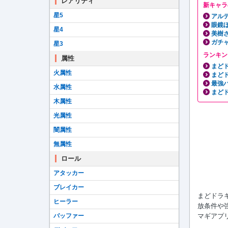
レアリティ
新キャラ
星5
アル
眼鏡
星4
美樹
ガチ
星3
ランキン
属性
まど
火属性
まど
最強
水属性
まどド
木属性
光属性
闇属性
無属性
ロール
アタッカー
ブレイカー
まどドラ
ヒーラー
放条件や
マギアプ
バッファー