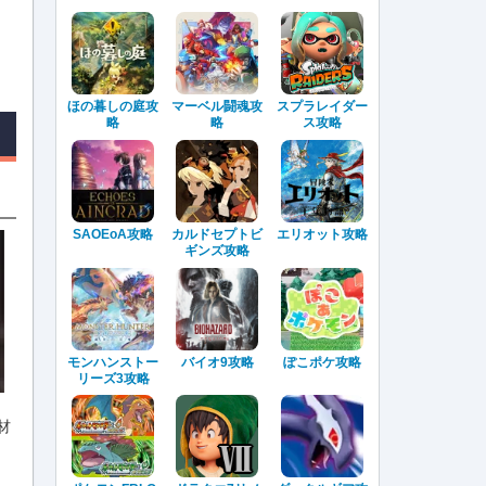
ほの暮しの庭攻
マーベル闘魂攻
スプラレイダー
略
略
ス攻略
SAOEoA攻略
カルドセプトビ
エリオット攻略
ギンズ攻略
モンハンストー
バイオ9攻略
ぽこポケ攻略
リーズ3攻略
材