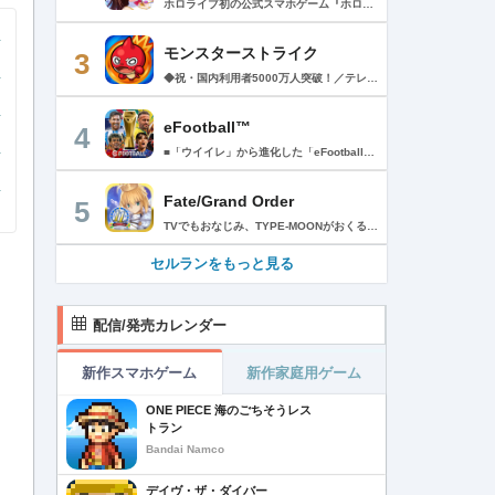
ホロライブ初の公式スマホゲーム『ホロライブドリームス(ホロドリ)』がリズム&RPGとして登場！ リズムゲームを中心に、テーマパークの発展やミニゲームなど多彩なコンテンツを収録！ 総勢50名以上のホロライブメンバーが登場し、初期収録楽曲はなんと150曲以上！ ホロライブのファンも、初めての方も幅広く楽しめる作品で、遊び方はあなた次第！ ▼本格リズムゲーム▼ 公式MVやライブ映像を背景に、本格リズムゲームが楽しめる！ 自分だけのオリジナル譜面を作って公開できる「クリエイト譜面」機能を搭載！ ・超高難度のやり込み譜面 ・タレントへの愛を詰め込んだ譜面 ・みんなで楽しめるネタ譜面 などなど、世界中のプレイヤーがつくった譜面で遊んで、楽しさ無限大！ リズムゲームが苦手な方でもオート機能で安心して遊べる！ タレント育成/編成でスコアアップを目指そう！ ▼初期収録楽曲は150曲以上▼ ホロライブ楽曲から人気カバー楽曲まで幅広く収録！ 最新ヒットから定番曲までラインナップ！ 【ホロライブ楽曲】 ・ビビデバ ・Shiny Smily Story ・BLUE CLAPPER ほか 【カバー楽曲】 ・勇者 ・メギツネ ・わたしの一番かわいいところ ほか ▼ゲームの舞台はテーマパーク▼ 舞台は、世界のどこかに浮かぶ無人島。 ホロライブメンバーと力を合わせ、夢のテーマパークを発展させていく。 リズムゲームやミニゲームをプレイしてクエストを進行しパークを発展させよう！ ホロメンクエストをプレイすることで、操作タレントが増えていく！ 推しホロメンを解放して、夢のテーマパークを作り上げよう！ ホロライブらしさあふれる施設も多数登場！ このゲームだけのオリジナルストーリーも展開！ 夢のテーマパーク完成を目指そう！ ▼1人でもみんなでも楽しめるミニゲーム▼ ひとりでも、みんなでも楽しめる多彩なミニゲームを収録！ マルチプレイ搭載で、協力や対戦で盛り上がろう！ 難しいアクションが苦手な方でも楽しめるシンプル操作のミニゲームも収録！ 短時間で遊べるカジュアルなものから、繰り返し挑戦したくなるやり込み系まで幅広くラインナップ！ プレイして報酬を獲得し、育成やパーク発展をさらに加速させよう！ ▼公式サイト：https://www.hololive-dreams.com ▼利用規約：https://www.hololive-dreams.com/terms ▼プライバシーポリシー：https://qualiarts.jp/privacy ▼Ⓒ COVER / Ⓒ QualiArts, Inc. +++++++++++++++++++++++++++++++++++++++++++++++++++++++++++ このアプリケーションには、株式会社Live2Dの「Live2D」が使用されています。
モンスターストライク
3
◆祝・国内利用者5000万人突破！／テレビCM絶賛放映中！◆ 最大4人同時に楽しめる「ひっぱりハンティングRPG！」 モンスターマスターになって様々な能力を持つモンスターをたくさん集めよう！ 1000種類を超える個性豊かなモンスターが君を待ってるぞ！ 【ゲーム紹介】 ▼ルールは簡単 モンスターを引っぱって敵に当てるだけ！ 味方モンスターに当てると、友情コンボが発動！ 一見攻撃力の弱いモンスターもコンボが発動すると、意外な力を発揮するかも!? ▼決めろストライクショット！ バトルのターンが経過すると必殺技「ストライクショット」が使えるぞ！ モンスターによって技は様々、君はすぐ使う派？ボスまで待つ派？ 使うタイミングが生死を分ける!? ▼集めて育てて強くなれ！ バトルやガチャでGetしたモンスターを合成して育てよう！ 強く進化させるにはモンスター以外に進化素材が必要になるぞ。 強いモンスターを育てて君だけの最強チームを作ろう！ ▼天空より舞い降りし、異界のモンスター！ ボスがステージの最後に出るとは限らないぞ！ どんな時も万全の態勢で戦いに挑むべし！ ▼友達と一緒に、強敵を倒そう！ 近くにいる友達と、最大4人まで同時プレイが可能！ なんと1人分のスタミナでクエストに挑めるぞ！ 1人では倒せない強敵も、みんなで力を合わせれば倒せるかも!? マルチプレイ専用のレアなクエストも盛りだくさん！ レアモンスターを倒してゲットしよう！ +++【価格】+++ アプリ本体：無料 ※一部有料アイテムがございます。 +++【必須環境】+++ iOS 15.0以降 ※必須環境を満たす端末以外でのサポート、補償等は致しかねますので何卒ご了承くださいませ。 ご利用前に「アプリケーション使用許諾契約」に 表示されている利用規約を必ずご確認の上ご利用ください。 +++【モンストパスポートについて】+++ ・価格と期間 月額480円（税込）/1ヶ月間（利用開始日から起算）/月額自動更新 ・特典 ▼1日1回スタミナ回復することができます。 ▼マルチプレイでホスト、ゲストも経験値が多く獲得できます。 ▼モンパス限定の称号やフレームが貰えます。 ▼3ヶ月継続するとレア6確定ガチャが引けます。 ・自動更新の詳細 モンパス有効期間の終了日の24時間以上前に自動更新を解除しない限り、有効期間が自動更新されます。 自動更新される際の課金については、モンパス有効期間終了日の24時間以内に行われます。 ・課金について Apple Accountに課金されます。 ・モンストパスポートの状況の確認方法と解約（自動更新の解除）方法 モンパス会員状況の確認と解約は下記ページから行うことができます。 [ App Store アプリ/おすすめページ最下部 > Apple Account/アカウントを表示 > 購読/管理 ] 次回の自動更新タイミングの確認や、自動更新の解除/設定をこの画面内で行うことができます。 プライバシーポリシー > https://www.monster-strike.com/privacy/ 利用規約 > https://www.monster-strike.com/legal/monpass.html
eFootball™
4
■「ウイイレ」から進化した「eFootball™」 人気サッカーゲーム「ウイニングイレブン」が「eFootball™」とタイトルを変え、大きく進化して生まれ変わりました。「eFootball™」で新しいサッカーゲームを体感しましょう！ ■はじめての方でも安心 ダウンロード後は、実践を交えたステップアップ方式のチュートリアルで直感的に基本操作を覚えることができます！さらに、チュートリアルを全てクリアすると、リオネル メッシがもらえます！！ また、試合の面白さや爽快感を楽しんでいただくためにスマートアシストを実装。 複雑な操作をしなくても、華麗なドリブルやパスで相手をかわして強烈なシュートでゴールを奪うことができます！ 【基本的な遊び方】 ■好きなチームで始めよう 欧州、米州、アジアなど世界各国のクラブやナショナルチームなどお気に入りのチームでスタートできます！ ■選手を獲得しましょう チームを作成したら、選手を獲得しましょう。現役のスーパースターや、歴史に残るレジェンドたちが、あなたのクラブでの活躍を待っています！ ・スペシャル選手リスト 現実の試合で大活躍した選手や、注目リーグの選手、レジェンドなどの特別な選手を獲得できます。 ・スタンダード選手リスト 好きな選手を獲得できます。条件を設定して絞り込むことができます。 ・監督リスト さまざまな戦術や得意な育成タイプを持った監督を獲得できます。 ■試合を楽しもう 獲得した選手でチームを編成したら、いよいよ試合に挑戦！ AIを相手に腕を磨いたり、オンライン対戦でランキングを競ったり、楽しみ方はあなた次第です。 ・対AI戦で腕を磨く 注目リーグのチームやナショナルチームを相手に戦うイベントなど、サッカーシーズンに合わせたさまざまなテーマのイベントが開催されています。 また、10段階にレベル分けされたDivision制の「eFootball™ リーグ」で楽しみながらレベルアップしていくことも可能です！ ・対人戦で実力を試す Division制の全ユーザーとランキングを競う「eFootball™ リーグ」や、毎週開催される様々なイベントで、オンラインでのリアルタイム対戦を楽しむことができます。あなたのドリームチームで、最高峰のDivision 1を目指しましょう！ ・友達と最大3vs3の対戦を楽しむ フレンドマッチ機能を使って、友達と対戦することができます。育て上げたチームの強さを友達に見せつけましょう！ また、最大3vs3の協力対戦も可能。友達とオンラインで集まって対戦を楽しみましょう！ ■選手を育てる 獲得した選手は、選手種別によっては成長させることができます。 試合に出場させたり、ゲーム内アイテムを使用したりして、選手のレベルを上げる事で入手できる「タレントポイント」で、能力パラメータを上昇させましょう。 より自分好みの選手にしたい場合は、手動でポイントを割り振りましょう。 ポイントの割り振りに迷った場合は、[おまかせ]で設定することもできます。 自分だけのお気に入りの選手に育て上げましょう！ 【もっと楽しむ】 ■Live Updateを毎週配信 選手の移籍や、現実の試合での活躍が反映される「Live Update」を搭載。 毎週配信される「Live Update」を参考に、スカッドを編成し試合に挑みましょう。 ■スタジアムをカスタマイズ 試合中のスタジアムに反映されるコレオ・オブジェクトなどのスタジアムパーツをカスタマイズできます。 思い通りのスタジアムにアレンジして、ゲーム体験を彩りましょう！ ※居住国・地域が以下のお客様には、eFootball™ コインによるルートボックス施策をご提供しておりません。 ベルギー、ブラジル(18歳未満) 【最新情報について】 本商品は、新機能やモードの追加、ゲームプレイ・イベントのアップデートを継続的に行っていきます。 最新情報は「eFootball™」公式サイトをご確認ください。 【ダウンロードについて】 本アプリをダウンロードするためには、ストレージに約3.3GBの空き容量が必要となります。 あらかじめ3.3GB以上の容量を空けてからダウンロードを行っていただけますようお願いします。 ダウンロード時はWi-Fi環境で接続することを推奨いたします。 ※アップデートにつきましても同様となります。 【通信環境について】 本アプリはオンラインゲームです。通信可能な環境でお楽しみください。
Fate/Grand Order
5
TVでもおなじみ、TYPE-MOONがおくるFateのRPG！ スマホでも本格的なRPGが楽しめる。 文字数にして500万字超という、圧倒的なボリュームを堪能できるストーリー！ 本編以外にもキャラクターごとにストーリーを用意し、Fateファンも今回はじめてFateの世界を体験される方も十分満足いただける内容となっています。 【あらすじ】 西暦2015年。 地球の未来を観測するカルデアは、2017年以降の人類史が崩壊している事実を確認した。 昨日まで確かに存在していた2115年までの“約束された未来”は、何の前触れもなく突如として消え去ったのだ。 なぜ。どうして。だれが。どうやって。 西暦2004年 日本 ある地方都市。 ここに今まではなかった、「観測できない領域」が現れたと。 カルデアはこれを人類絶滅の原因と仮定し、いまだ実験段階だった第六の実験を決行する事となった。 それは過去への時間旅行。 人間を霊子化させて過去に送りこみ、事象に介入する事で時空の特異点を解明、あるいは破壊する禁断の儀式。 その名を人理守護指令、グランドオーダー。 人類を守るために人類史に立ち向かう、運命と戦うものたちの総称である。 【ゲーム概要】 スマホに最適化された簡単操作のコマンドオーダーバトル！ プレイヤーはマスターとなって英霊たちを操り敵を倒し謎を解明していく。 好みの英霊で戦うか、強い英霊で戦うかバトルスタイルはプレイヤーしだい。 ◆豪華声優陣が続々参加 青木志貴、茜屋日海夏、赤羽根健治、明坂聡美、浅川悠、朝日奈丸佳、阿澄佳奈、阿部彬名、阿部敦、阿部里果、雨宮天、新井里美、井口裕香、井澤詩織、石川界人、石川由依、石谷春貴、伊瀬茉莉也、市ノ瀬加那、伊藤彩沙、伊藤かな恵、伊東健人、伊藤静、伊藤美紀、稲田徹、井上和彦、井上喜久子、井上麻里奈、伊丸岡篤、石見舞菜香、上坂すみれ、植田佳奈、上田麗奈、内田真礼、内田雄馬、内山昂輝、梅原裕一郎、江川央生、江口拓也、江越彬紀、遠藤綾、大久保瑠美、大空直美、大塚明夫、大塚芳忠、大原さやか、大和田仁美、岡本信彦、置鮎龍太郎、小倉唯、小澤亜李、小野賢章、小野大輔、小野友樹、小見川千明、かかずゆみ、柿原徹也、加隈亜衣、笠間淳、加瀬康之、門脇舞以、金元寿子、神尾晋一郎、茅野愛衣、川澄綾子、河西健吾、川野剛稔、神奈延年、鬼頭明里、木村珠莉、木村良平、桐本拓哉、釘宮理恵、久野美咲、黒木ほの香、黒田崇矢、桑原由気、KENN、高野麻里佳、古賀葵、小清水亜美、後藤邑子、小西克幸、小林千晃、小林ゆう、小林裕介、小原好美、小松未可子、子安武人、小山力也、近藤玲奈、斎賀みつき、西前忠久、斉藤壮馬、斎藤千和、坂本真綾、佐倉綾音、櫻井孝宏、佐藤聡美、佐藤利奈、沢城みゆき、下屋則子、島﨑信長、嶋村侑、庄司宇芽香、白石晴香、新垣樽助、真堂圭、末柄里恵、杉田智和、杉山紀彰、鈴木達央、鈴木崚汰、鈴代紗弓、鈴村健一、諏訪彩花、諏訪部順一、関俊彦、関智一、瀬戸麻沙美、芹澤優、仙台エリ、千本木彩花、園崎未恵、大地葉、高乃麗、高野直子、高橋花林、高橋李依、高山みなみ、武内駿輔、竹内良太、武田華、田中敦子、田中美海、田中理恵、谷山紀章、種﨑敦美、種田梨沙、田丸篤志、田村睦心、田村ゆかり、丹下桜、千葉繁、千葉翔也、津田健次郎、紡木吏佐、鶴岡聡、寺崎裕香、寺島拓篤、東山奈央、土岐隼一、飛田展男、戸松遥、豊永利行、鳥海浩輔、中井和哉、中田譲治、長縄まりあ、仲村美沙希、中村悠一、名塚佳織、生天目仁美、浪川大輔、能登麻美子、野中藍、乃村健次、土師孝也、長谷川育美、花江夏樹、花澤香菜、花守ゆみり、早見沙織、原由実、春野杏、潘めぐみ、日岡なつみ、日笠陽子、日野聡、平川大輔、ファイルーズあい、福圓美里、福西勝也、福山潤、藤井隼、藤沼建人、ブリドカットセーラ恵美、古川慎、保志総一朗、星野貴紀、堀内賢雄、堀江由衣、本多真梨子、本多陽子、本渡楓、前野智昭、M・A・O、増田俊樹、Machico、松風雅也、真殿光昭、マフィア梶田、三上哲、三木眞一郎、水樹奈々、水島大宙、水橋かおり、緑川光、水瀬いのり、南央美、峯田茉優、宮野真守、宮本充、村瀬歩、森川智之、森田了介、森永千才、森なな子、諸星すみれ、安井邦彦、山路和弘、山下大輝、山下七海、山寺宏一、山根綺、山野井仁、山村響、悠木碧、ゆかな、遊佐浩二、吉野裕行、佳村はるか、米澤円、若林直美、和氣あず未、和多田美咲（50音順） ◆全体構成・メインシナリオ・シナリオ・総監督 奈須きのこ ◆リードキャラクターデザイナー 武内崇 ◆アートディレクション TYPE-MOON ◆メインシナリオ・シナリオ執筆 東出祐一郎、桜井光 水瀬葉月、星空めてお ◆ゲストライター amphibian、虚淵玄（ニトロプラス）、acpi、ＯＫＳＧ（TYPE-MOON）、経験値、小太刀右京、三田誠、たけのこ星人、橘公司、田中天（株式会社フラッグノーツ）、成田良悟、鋼屋ジン、ひろやまひろし、円居挽、茗荷屋甚六、矢野俊策（株式会社フラッグノーツ）、リヨ（50音順） ◆キャラクターデザイン I-IV、蒼月タカオ（TYPE-MOON）、AKIRA、Azusa、東冬、荒野、Anmi、池澤真、石田あきら、いみぎむる、兔ろうと、羽海野チカ、大森葵、岡崎武士、okojo、およ、加藤いつわ、カワグチタケシ、きばどりリュー、桐原小鳥、ギンカ、倉花千夏、黒星紅白、小梅けいと、近衛乙嗣、小松崎類、こやまひろかず（TYPE-MOON）、西藤浩樹（LASENGLE）、saitom、坂本みねぢ、佐々木少年、サテー、色素、縞うどん（TYPE-MOON）、島田フミカネ、しまどりる、sime、下越（TYPE-MOON）、シャカＰ（LASENGLE）、白浜鴎、しらび、白峰、真じろう、STAR影法師、曽我誠、タイキ、高橋慶太郎、高山箕犀、竹、武中英雄、武梨えり、たけのこ星人、TAKOLEGS、田島昭宇、タスクオーナ、danciao、中央東口、CHOCO、悌太、Dd、天空すふぃあ、DANGERDROP、toi8、トリダモノ、中原、なまにくATK、西出ケンゴロー、nipi、ネコタワワ、NOCO、pako、林けゐ、原田たけひと、春野友矢、ばん！、Bすけ、左、ヒライユキオ、平野稜二、広江礼威、ひろやまひろし、PFALZ、ぶくろて、huke、BLACK（TYPE-MOON）、古海鐘一、BUNBUN、hou、ホトソウカ、本庄雷太、前田浩孝、マシマサキ、また、松竜、Mika Pikazo、緑川美帆、三輪士郎、村山竜大、めろん22、望月けい、元村人、森井しづき、森山大輔、山中虎鉄、YOCO_N（LASENGLE）、余湖裕輝、米山舞、La-na、lack、リヨ、Ryota-H、輪くすさが、redjuice、ReDrop、ろび～な、ワダアルコ、渡れい（50音順） このアプリケーションには、（株）ＣＲＩ・ミドルウェアの「CRIWARE（TM）」が使用されています。
セルランをもっと見る
配信/発売カレンダー
新作スマホゲーム
新作家庭用ゲーム
ONE PIECE 海のごちそうレス
トラン
Bandai Namco
デイヴ・ザ・ダイバー