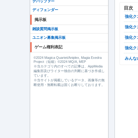
デバッファー
目次
ディフェンダー
強化
掲示板
強化
雑談質問掲示板
強化
ユニオン募集掲示板
ゲーム権利表記
強化
©2024 Magica Quartet/Aniplex, Magia Exedra
みん
Project（短縮）©2024 MQ/A, MEP
※当カテゴリ内のすべての記事は、AppMedia
編集部及びライター独自の判断に基づき作成し
ています。
※当サイトが掲載しているデータ、画像等の無
断使用・無断転載は固くお断りしております。