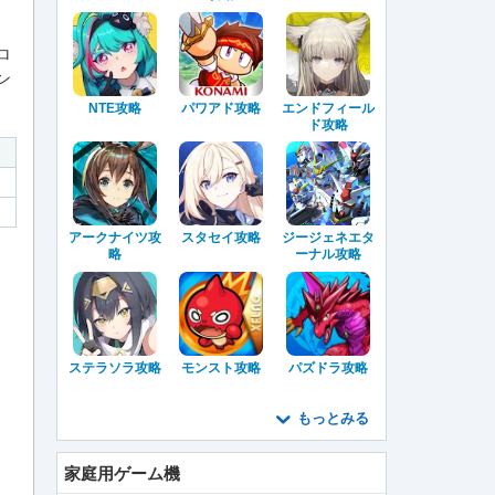
ロ
ン
NTE攻略
パワアド攻略
エンドフィール
ド攻略
アークナイツ攻
スタセイ攻略
ジージェネエタ
略
ーナル攻略
ステラソラ攻略
モンスト攻略
パズドラ攻略
もっとみる
家庭用ゲーム機