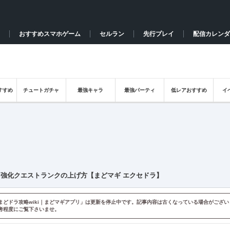
おすすめスマホゲーム
セルラン
先行プレイ
配信カレンダ
すすめ
チュートガチャ
最強キャラ
最強パーティ
低レアおすすめ
イ
強化クエストランクの上げ方【まどマギ エクセドラ】
まどドラ攻略wiki｜まどマギアプリ」は更新を停止中です。記事内容は古くなっている場合がござい
考程度にご覧下さいませ。