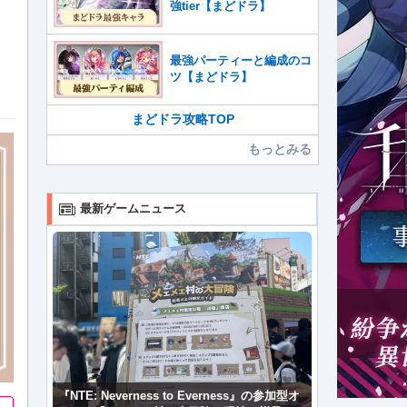
強tier【まどドラ】
最強パーティーと編成のコ
ツ【まどドラ】
まどドラ攻略TOP
もっとみる
最新ゲームニュース
『NTE: Neverness to Everness』の参加型オ