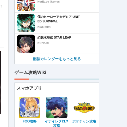
NetEase Games
れ
僕のヒーローアカデミア UNIT
ED SURVIVAL
Klab/gumi
幻想水滸伝 STAR LEAP
KONAMI
配信カレンダーをもっと見る
ゲーム攻略Wiki
スマホアプリ
FGO攻略
イナイレクロス
ポケチャン攻略
攻略