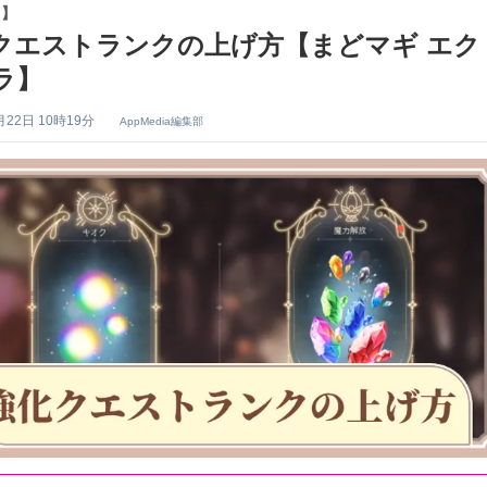
ラ】
クエストランクの上げ方【まどマギ エク
ラ】
月22日 10時19分
AppMedia編集部