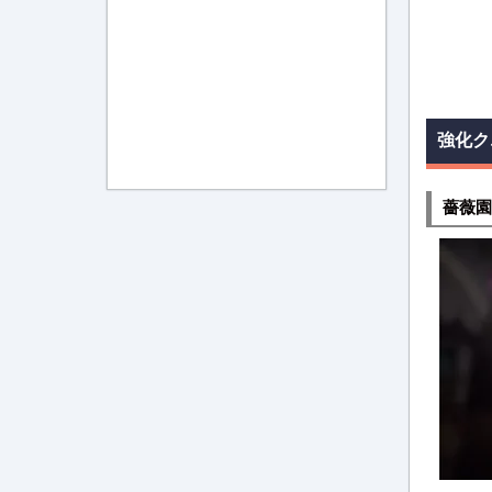
強化ク
薔薇園