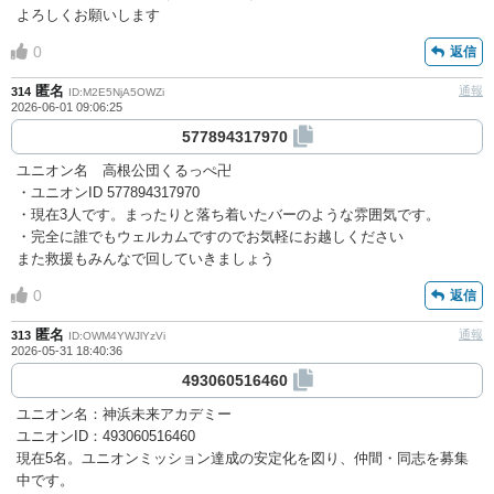
よろしくお願いします
0
返信
匿名
通報
314
ID:M2E5NjA5OWZi
2026-06-01 09:06:25
577894317970
ユニオン名 高根公団くるっぺ卍
・ユニオンID 577894317970
・現在3人です。まったりと落ち着いたバーのような雰囲気です。
・完全に誰でもウェルカムですのでお気軽にお越しください
また救援もみんなで回していきましょう
0
返信
匿名
通報
313
ID:OWM4YWJlYzVi
2026-05-31 18:40:36
493060516460
ユニオン名：神浜未来アカデミー
ユニオンID：493060516460
現在5名。ユニオンミッション達成の安定化を図り、仲間・同志を募集
中です。