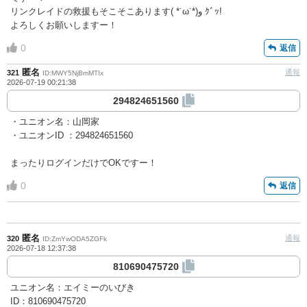
リンクレイドの救援もそこそこあります( *˙ω˙*)و ｸﾞｯ!
よろしくお願いしますー！
0
返信
匿名
通報
321
ID:MWY5NjBmMTIx
2026-07-19 00:21:38
294824651560
・ユニオン名：山岡家
・ユニオンID ：294824651560
まったりログインだけでOKですー！
0
返信
匿名
通報
320
ID:ZmYwODA5ZGFk
2026-07-18 12:37:38
810690475720
ユニオン名：エイミーのいびき
ID：810690475720