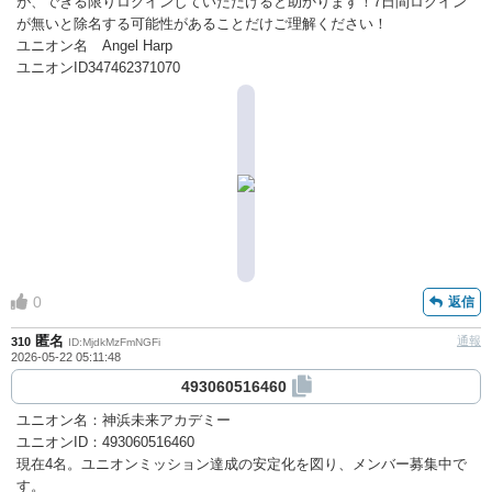
が、できる限りログインしていただけると助かります！7日間ログイン
が無いと除名する可能性があることだけご理解ください！
ユニオン名 Angel Harp
ユニオンID347462371070
0
返信
匿名
通報
310
ID:MjdkMzFmNGFi
2026-05-22 05:11:48
493060516460
ユニオン名：神浜未来アカデミー
ユニオンID：493060516460
現在4名。ユニオンミッション達成の安定化を図り、メンバー募集中で
す。