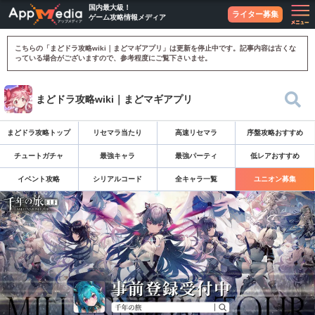
国内最大級！
ライター募集
ゲーム攻略情報メディア
こちらの「まどドラ攻略wiki｜まどマギアプリ」は更新を停止中です。記事内容は古くな
っている場合がございますので、参考程度にご覧下さいませ。
まどドラ攻略wiki｜まどマギアプリ
まどドラ攻略トップ
リセマラ当たり
高速リセマラ
序盤攻略おすすめ
チュートガチャ
最強キャラ
最強パーティ
低レアおすすめ
イベント攻略
シリアルコード
全キャラ一覧
ユニオン募集