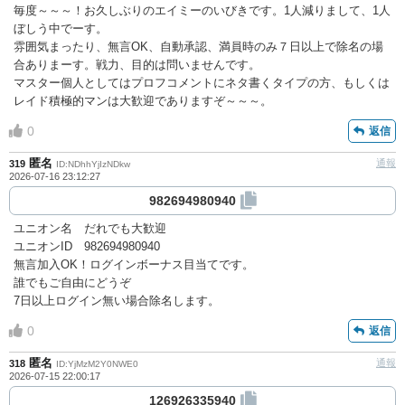
毎度～～～！お久しぶりのエイミーのいびきです。1人減りまして、1人
ぼしう中でーす。
雰囲気まったり、無言OK、自動承認、満員時のみ７日以上で除名の場
合ありまーす。戦力、目的は問いませんです。
マスター個人としてはプロフコメントにネタ書くタイプの方、もしくは
レイド積極的マンは大歓迎でありますぞ～～～。
0
返信
匿名
通報
319
ID:NDhhYjIzNDkw
2026-07-16 23:12:27
982694980940
ユニオン名 だれでも大歓迎
ユニオンID 982694980940
無言加入OK！ログインボーナス目当てです。
誰でもご自由にどうぞ
7日以上ログイン無い場合除名します。
0
返信
匿名
通報
318
ID:YjMzM2Y0NWE0
2026-07-15 22:00:17
126926335940