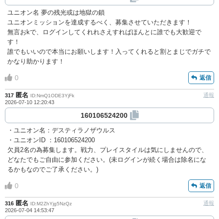
ユニオン名 夢の残光或は地獄の鎖
ユニオンミッションを達成するべく、募集させていただきます！
無言おkで、ログインしてくれれさえすればほんとに誰でも大歓迎で
す！
誰でもいいので本当にお願いします！入ってくれると割とまじでガチで
かなり助かります！
0
返信
匿名
通報
317
ID:NmQ1ODE3YjFk
2026-07-10 12:20:43
160106524200
・ユニオン名：デスティラノザウルス
・ユニオンID ：160106524200
欠員2名の為募集します。戦力、プレイスタイルは気にしませんので、
どなたでもご自由に参加ください。(未ログインが続く場合は除名にな
るかもなのでご了承ください。)
0
返信
匿名
通報
316
ID:M2ZhYjg5NzQz
2026-07-04 14:53:47