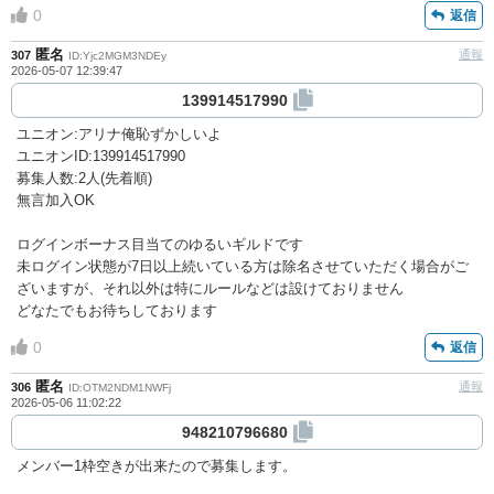
0
返信
匿名
通報
307
ID:Yjc2MGM3NDEy
2026-05-07 12:39:47
139914517990
ユニオン:アリナ俺恥ずかしいよ
ユニオンID:139914517990
募集人数:2人(先着順)
無言加入OK
ログインボーナス目当てのゆるいギルドです
未ログイン状態が7日以上続いている方は除名させていただく場合がご
ざいますが、それ以外は特にルールなどは設けておりません
どなたでもお待ちしております
0
返信
匿名
通報
306
ID:OTM2NDM1NWFj
2026-05-06 11:02:22
948210796680
メンバー1枠空きが出来たので募集します。