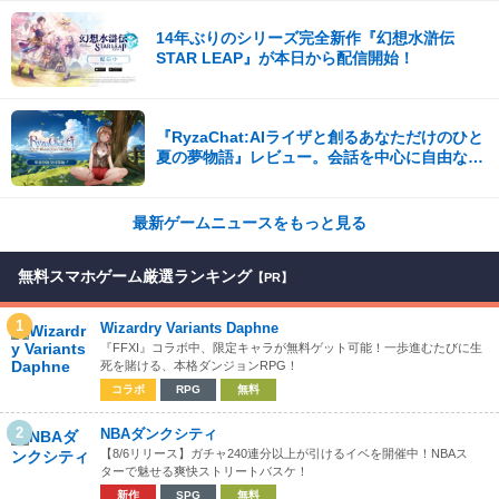
14年ぶりのシリーズ完全新作『幻想水滸伝
STAR LEAP』が本日から配信開始！
『RyzaChat:AIライザと創るあなただけのひと
夏の夢物語』レビュー。会話を中心に自由な冒
険を進めていくシステムはこれまでにない新鮮
な体験が楽しめる【先行プレイレポート】
最新ゲームニュースをもっと見る
無料スマホゲーム厳選ランキング
【PR】
1
Wizardry Variants Daphne
『FFXI』コラボ中、限定キャラが無料ゲット可能！一歩進むたびに生
死を賭ける、本格ダンジョンRPG！
コラボ
RPG
無料
2
NBAダンクシティ
【8/6リリース】ガチャ240連分以上が引けるイベを開催中！NBAス
ターで魅せる爽快ストリートバスケ！
新作
SPG
無料