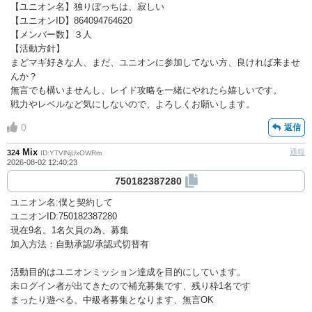
【ユニオン名】独りぼっちは、寂しい
【ユニオンID】864094764620
【メンバー数】３人
【活動方針】
まどマギ好きな人、まだ、ユニオンに参加してない方、良ければ来ませ
んか？
無言でも構いませんし、レイド攻略を一緒にやれたら嬉しいです。
戦力やレベルなど気にしないので、よろしくお願いします。
0
返信
Mix
通報
324
ID:YTVlNjUxOWRm
2026-08-02 12:40:23
750182387280
ユニオン名:僕と契約して
ユニオンID:750182387280
現在9名。1名欠員の為、募集
加入方法：自動承認/承認式切替有
活動目的はユニオンミッション達成を目的にしています。
未ログイン者が出てきたので補充募集です、残り枠1名です
まったり遊べる、中級者募集となります、無言OK