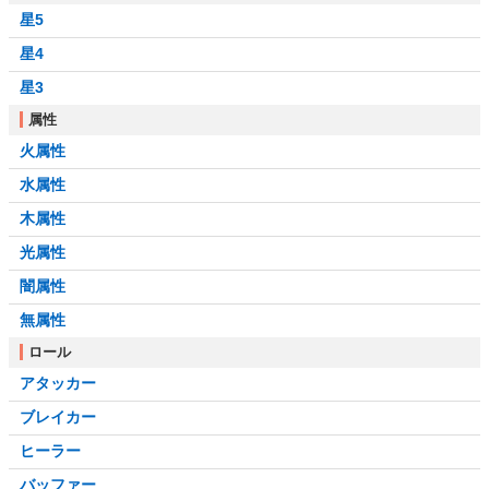
星5
星4
星3
属性
火属性
水属性
木属性
光属性
闇属性
無属性
ロール
アタッカー
ブレイカー
ヒーラー
バッファー