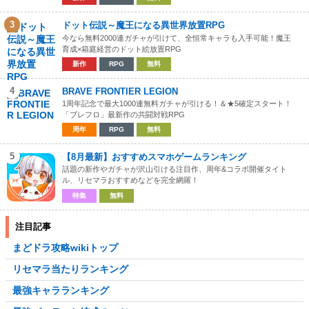
3
ドット伝説～魔王になる異世界放置RPG
今なら無料2000連ガチャが引けて、全恒常キャラも入手可能！魔王
育成×箱庭経営のドット絵放置RPG
新作
RPG
無料
4
BRAVE FRONTIER LEGION
1周年記念で最大1000連無料ガチャが引ける！＆★5確定スタート！
「ブレフロ」最新作の共闘対戦RPG
周年
RPG
無料
5
【8月最新】おすすめスマホゲームランキング
話題の新作やガチャが沢山引ける注目作、周年&コラボ開催タイト
ル、リセマラおすすめなどを完全網羅！
特集
無料
注目記事
まどドラ攻略wikiトップ
リセマラ当たりランキング
最強キャラランキング