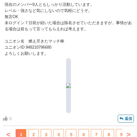
現在のメンバー9人ともしっかり活動しています。
レベル・強さなど気にしないので気軽にどうぞ。
無言OK
未ログイン７日前が続いた場合は除名させていただきますが、事情があ
る場合は前もって言ってもらえれば考えます。
ユニオン名 燃え尽きたマッチ棒
ユニオンID 948210796680
よろしくお願いします。
0
返信
<
>
1
2
3
4
5
6
7
8
9
10