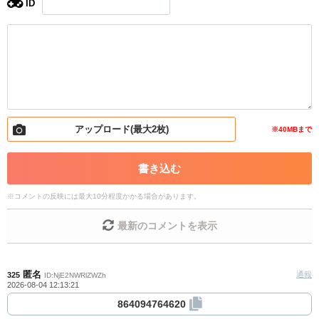
ID
・スパムなど、記事内容と関係のない投稿
・誰かになりすます行為
・個人情報の投稿や、他者のプライバシーを侵害する投
稿
・一度削除された投稿を再び投稿すること
・外部サイトへの誘導や宣伝
・アカウントの売買など金銭が絡む内容の投稿
・各ゲームのネタバレを含む内容の投稿
・その他、管理者が不適切と判断した投稿
アップロード(最大2枚)
※40MBまで
コメントの削除につきましては下記フォームより申請を
書き込む
いただけますでしょうか。
※
コメントの反映には最大10分程度かかる場合があります。
コメントの削除を申請する
※投稿内容を確認後、順次対
応させていただきます。ご了承ください。
最新のコメントを表示
※一度削除したコメントは復元ができませんのでご注意
ください。
また、過度な利用規約の違反や、弊社に損害の及ぶ内容の書き込み
匿名
通報
325
ID:NjE2NWRlZWZh
2026-08-04 12:13:21
があった場合は、法的措置をとらせていただく場合もございますの
で、あらかじめご理解くださいませ。
864094764620