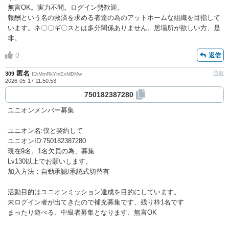
無言OK。実力不問。ログイン勢歓迎。
報酬という名の救済を求める者達の為のアットホームな組織を目指して
います。ネ〇〇ギ〇スとは多分関係ありません。居場所が欲しい方、是
非。
0
返信
匿名
通報
309
ID:MmRkYmExMDMw
2026-05-17 11:50:53
750182387280
ユニオンメンバー募集
ユニオン名:僕と契約して
ユニオンID:750182387280
現在9名。1名欠員の為、募集
Lv130以上でお願いします。
加入方法：自動承認/承認式切替有
活動目的はユニオンミッション達成を目的にしています。
未ログイン者が出てきたので補充募集です、残り枠1名です
まったり遊べる、中級者募集となります、無言OK