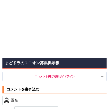
まどドラのユニオン募集掲示板
コメント欄の利用ガイドライン
以下の書き込みを禁止とし、場合によってはコメント削除や書き込
み制限を行う可能性がございます。 あらかじめご了承ください。
・公序良俗に反する投稿