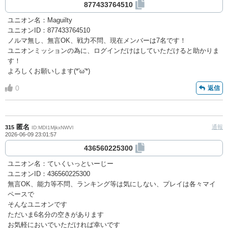
877433764510
ユニオン名：Maguilty
ユニオンID：877433764510
ノルマ無し、無言OK、戦力不問、現在メンバーは7名です！
ユニオンミッションの為に、ログインだけはしていただけると助かりま
す！
よろしくお願いします(*'ω'*)
0
返信
匿名
通報
315
ID:MDI1MjkxNWVl
2026-06-09 23:01:57
436560225300
ユニオン名：ていくいっといーじー
ユニオンID：436560225300
無言OK、能力等不問、ランキング等は気にしない、プレイは各々マイ
ペースで
そんなユニオンです
ただいま6名分の空きがあります
お気軽においでいただければ幸いです