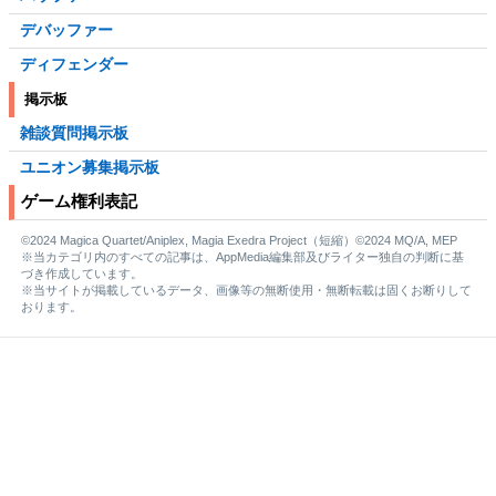
デバッファー
ディフェンダー
掲示板
雑談質問掲示板
ユニオン募集掲示板
ゲーム権利表記
©2024 Magica Quartet/Aniplex, Magia Exedra Project（短縮）©2024 MQ/A, MEP
※当カテゴリ内のすべての記事は、AppMedia編集部及びライター独自の判断に基
づき作成しています。
※当サイトが掲載しているデータ、画像等の無断使用・無断転載は固くお断りして
おります。