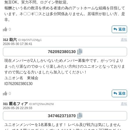
無言OK。実力不問。ログイン勢歓迎。
報酬という名の救済を求める者達の為のアットホームな組織を目指して
います。ネ〇〇ギ〇スとは多分関係ありません。居場所が欲しい方、是
非。
0
返信
助六
通報
312
ID:Mjk5NTU2Mjg1
2026-05-30 17:36:41
762092380130
現在メンバーが2人しかいないためメンバー募集中です。がっつりより
まったり派なのでゆっくり楽しみたい方向けのユニオンとなっておりま
すので気になる方いましたら加入してください！
ユニオン名 東城会
ID762092380130
0
返信
匿名フィア
通報
311
ID:MTQ5NmJlN2Nl
2026-05-26 22:29:33
347462371070
ユニオンメンバーを1名募集します！ レベル及び戦力は気にしません