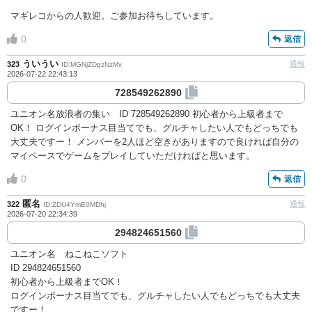
マギレコからの人歓迎。ご参加お待ちしています。
0
返信
ういうい
通報
323
ID:MGNjZDgzNzMx
2026-07-22 22:43:13
728549262890
ユニオン名放浪者の集い ID 728549262890 初心者から上級者まで
OK！ ログインボーナス目当てでも、グルチャしたい人でもどっちでも
大丈夫ですー！ メンバーを2人ほど空きがありますので良ければ自分の
マイペースでゲームをプレイしていただければと思います。
0
返信
匿名
通報
322
ID:ZDU4YmE0MDhj
2026-07-20 22:34:39
294824651560
ユニオン名 ねこねこソフト
ID 294824651560
初心者から上級者までOK！
ログインボーナス目当てでも、グルチャしたい人でもどっちでも大丈夫
ですー！