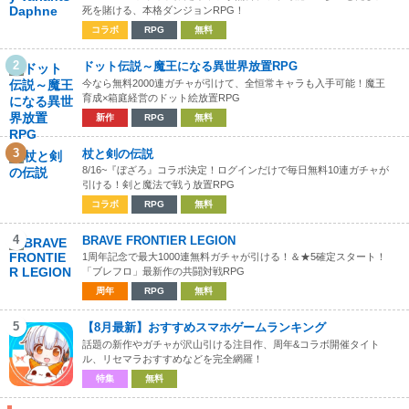
死を賭ける、本格ダンジョンRPG！
コラボ
RPG
無料
2
ドット伝説～魔王になる異世界放置RPG
今なら無料2000連ガチャが引けて、全恒常キャラも入手可能！魔王
育成×箱庭経営のドット絵放置RPG
新作
RPG
無料
3
杖と剣の伝説
8/16~『ぼざろ』コラボ決定！ログインだけで毎日無料10連ガチャが
引ける！剣と魔法で戦う放置RPG
コラボ
RPG
無料
4
BRAVE FRONTIER LEGION
1周年記念で最大1000連無料ガチャが引ける！＆★5確定スタート！
「ブレフロ」最新作の共闘対戦RPG
周年
RPG
無料
5
【8月最新】おすすめスマホゲームランキング
話題の新作やガチャが沢山引ける注目作、周年&コラボ開催タイト
ル、リセマラおすすめなどを完全網羅！
特集
無料