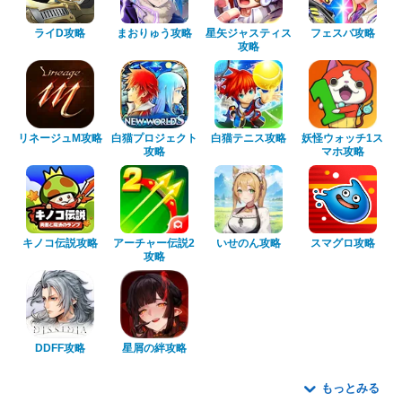
ライD攻略
まおりゅう攻略
星矢ジャスティス
フェスバ攻略
攻略
リネージュM攻略
白猫プロジェクト
白猫テニス攻略
妖怪ウォッチ1ス
攻略
マホ攻略
キノコ伝説攻略
アーチャー伝説2
いせのん攻略
スマグロ攻略
攻略
DDFF攻略
星屑の絆攻略
もっとみる