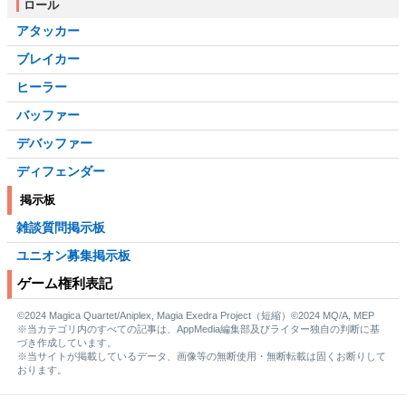
ロール
アタッカー
ブレイカー
ヒーラー
バッファー
デバッファー
ディフェンダー
掲示板
雑談質問掲示板
ユニオン募集掲示板
ゲーム権利表記
©2024 Magica Quartet/Aniplex, Magia Exedra Project（短縮）©2024 MQ/A, MEP
※当カテゴリ内のすべての記事は、AppMedia編集部及びライター独自の判断に基
づき作成しています。
※当サイトが掲載しているデータ、画像等の無断使用・無断転載は固くお断りして
おります。