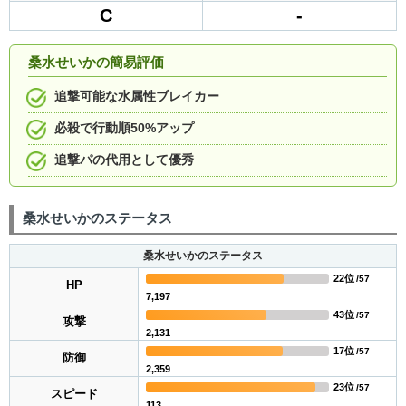
C
-
桑水せいかの簡易評価
追撃可能な水属性ブレイカー
必殺で行動順50%アップ
追撃パの代用として優秀
桑水せいかのステータス
桑水せいかのステータス
22位
/57
HP
7,197
43位
/57
攻撃
2,131
17位
/57
防御
2,359
23位
/57
スピード
113