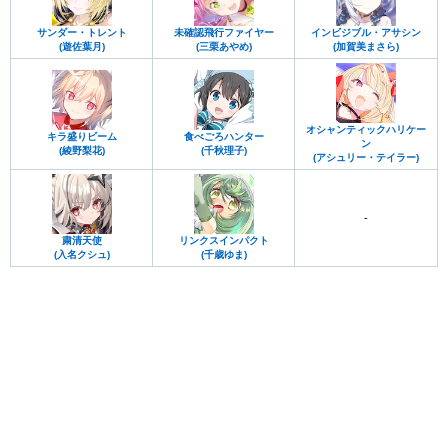
サンダー・トレント
未確認飛行ファイヤー
インビジブル・アサシン
(遊佐葉月)
(三栗あやめ)
(加賀美まさら)
オシャンティックハリケー
キラ盛りビーム
食べごろハンター
ン
(綾野梨花)
(千秋理子)
(アシュリー・テイラー)
-
粛清天使
リンクスインパクト
(入名クシュ)
(千歳ゆま)