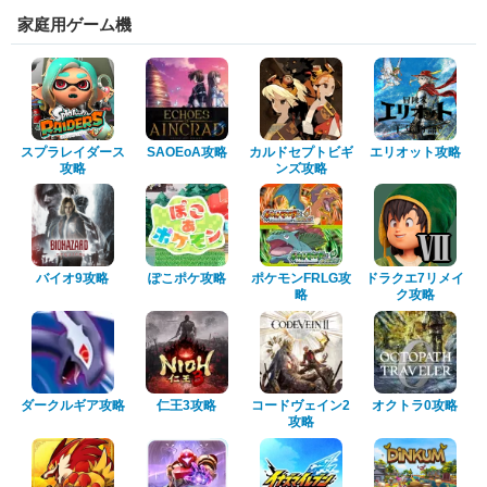
家庭用ゲーム機
スプラレイダース
SAOEoA攻略
カルドセプトビギ
エリオット攻略
攻略
ンズ攻略
バイオ9攻略
ぽこポケ攻略
ポケモンFRLG攻
ドラクエ7リメイ
略
ク攻略
ダークルギア攻略
仁王3攻略
コードヴェイン2
オクトラ0攻略
攻略