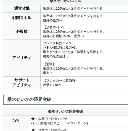
桑水せいかのスキル
通常攻撃
敵単体に100%の水属性ダメージを与える
敵単体に160%の水属性ダメージを与える。
戦闘スキル
自身の魔力+2
【消費MP】75
必殺技
敵単体に270%の水属性ダメージを与える。
自身の行動順+50%、魔力+3
ブレイク特効+120%。
バトル開始時に魔力+1。
魔力が5溜まったとき【追撃】を発動する。
魔力の最大値は5。
アビリティ
【追撃】
敵単体に130%の水属性ダメージを与える。
魔力-5
サポート
【ブレイカーに装備時】
アビリティ
攻撃力+10%
桑水せいかの限界突破
桑水せいかの限界突破
HP・攻撃力・防御力+2%
1凸
バトル開始時にスピード+20%(2ターン)
HP・攻撃力・防御力+2%