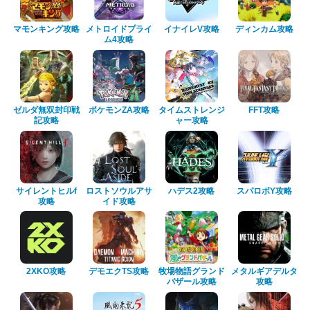
マモンキング攻略
メトロイドプライ
イナイレV攻略
ディンカム攻略
ム4攻略
ゼルダ無双封印戦
ポケモンZA攻略
タイムストレンジ
FFT攻略
記攻略
ャー攻略
サイレントヒルf
ロストソウルアサ
ハデス2攻略
スパロボY攻略
攻略
イド攻略
2XKO攻略
デモエクTS攻略
牧場物語グランド
メタルギアデルタ
バザール攻略
攻略