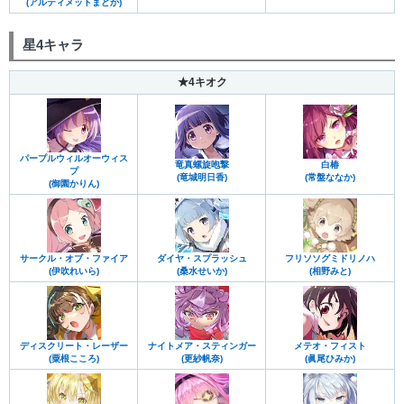
(アルティメットまどか)
星4キャラ
★4キオク
パープルウィルオーウィス
竜真螺旋咆撃
白椿
プ
(竜城明日香)
(常盤ななか)
(御園かりん)
サークル・オブ・ファイア
ダイヤ・スプラッシュ
フリソソグミドリノハ
(伊吹れいら)
(桑水せいか)
(相野みと)
ディスクリート・レーザー
ナイトメア・スティンガー
メテオ・フィスト
(粟根こころ)
(更紗帆奈)
(眞尾ひみか)