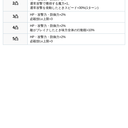
2凸
通常攻撃で獲得する魔力+1。
通常攻撃を発動したときスピード+30%(1ターン)
HP・攻撃力・防御力+2%
3凸
必殺技Lv上限+3
HP・攻撃力・防御力+2%
4凸
敵がブレイクしたとき味方全体の行動順+10%
HP・攻撃力・防御力+2%
5凸
必殺技Lv上限+3