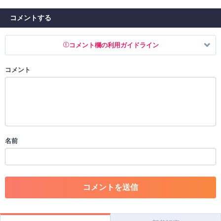
コメントする
コメント欄の利用ガイドライン
コメント
以下の書き込みを禁止とし、場合によってはコメント削除や書き込み制
限を行う可能性がございます。 あらかじめご了承ください。
・公序良俗に反する投稿
・スパムなど、記事内容と関係のない投稿
・誰かになりすます行為
・個人情報の投稿や、他者のプライバシーを侵害する投稿
名前
・一度削除された投稿を再び投稿すること
・外部サイトへの誘導や宣伝
・アカウントの売買など金銭が絡む内容の投稿
・各ゲームのネタバレを含む内容の投稿
・その他、管理者が不適切と判断した投稿
コメントの削除につきましては下記フォームより申請をいた
だけますでしょうか。