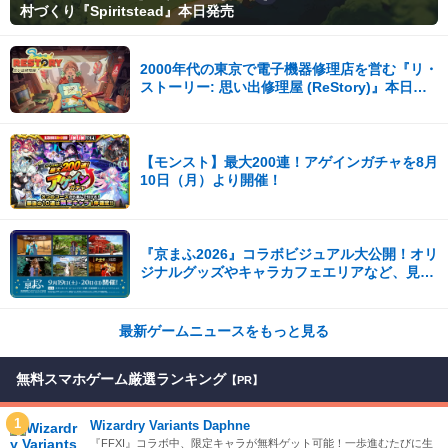
村づくり『Spiritstead』本日発売
2000年代の東京で電子機器修理店を営む『リ・
ストーリー: 思い出修理屋 (ReStory)』本日
Steamで配信開始
【モンスト】最大200連！アゲインガチャを8月
10日（月）より開催！
『京まふ2026』コラボビジュアル大公開！オリ
ジナルグッズやキャラカフェエリアなど、見ど
ころ満載！！
最新ゲームニュースをもっと見る
無料スマホゲーム厳選ランキング
【PR】
1
Wizardry Variants Daphne
『FFXI』コラボ中、限定キャラが無料ゲット可能！一歩進むたびに生