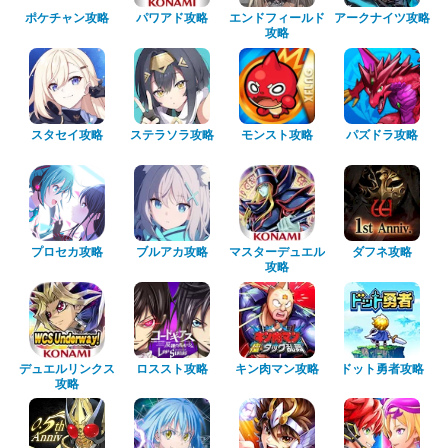
ポケチャン攻略
パワアド攻略
エンドフィールド
アークナイツ攻略
攻略
スタセイ攻略
ステラソラ攻略
モンスト攻略
パズドラ攻略
プロセカ攻略
ブルアカ攻略
マスターデュエル
ダフネ攻略
攻略
デュエルリンクス
ロススト攻略
キン肉マン攻略
ドット勇者攻略
攻略