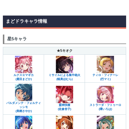
まどドラキャラ情報
星5キャラ
★5キオク
ルクス☆マギカ
ミサイルによる集中砲火
ティロ・フィナーレ
(鹿目まどか)
(暁美ほむら)
(巴マミ)
パルダメンテ・フォルティ
盟神抉槍
ストラーダ・フトゥーロ
ッシモ
(佐倉杏子)
(環いろは)
(美樹さやか)