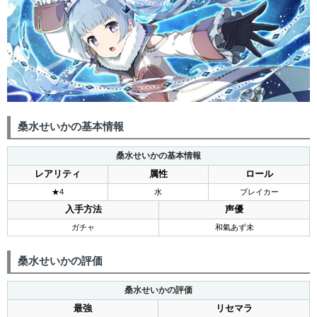
桑水せいかの基本情報
桑水せいかの基本情報
レアリティ
属性
ロール
★4
水
ブレイカー
入手方法
声優
ガチャ
和氣あず未
桑水せいかの評価
桑水せいかの評価
最強
リセマラ