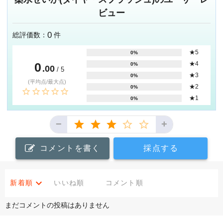
ビュー
0
総評価数：
件
★5
0%
0
★4
0%
.00
/ 5
★3
0%
(平均点/最大点)
★2
0%
★1
0%
−
+
コメントを書く
採点する
新着順
いいね順
コメント順
まだコメントの投稿はありません