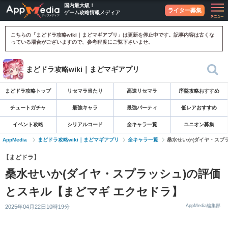
国内最大級！
ライター募集
ゲーム攻略情報メディア
こちらの「まどドラ攻略wiki｜まどマギアプリ」は更新を停止中です。記事内容は古くな
っている場合がございますので、参考程度にご覧下さいませ。
まどドラ攻略wiki｜まどマギアプリ
まどドラ攻略トップ
リセマラ当たり
高速リセマラ
序盤攻略おすすめ
チュートガチャ
最強キャラ
最強パーティ
低レアおすすめ
イベント攻略
シリアルコード
全キャラ一覧
ユニオン募集
AppMedia
まどドラ攻略wiki｜まどマギアプリ
全キャラ一覧
桑水せいか(ダイヤ・スプ
【まどドラ】
桑水せいか(ダイヤ・スプラッシュ)の評価
とスキル【まどマギ エクセドラ】
AppMedia編集部
2025年04月22日10時19分