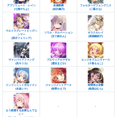
アブソリュート・レイン
炎扇斬舞
フォルターゲフェングニス
(七海やちよ)
(由比鶴乃)
(二葉さな)
ウルトラグレートビッグハ
ソウル・サルベーション
オラクルレイ
ンマー
(五十鈴れん)
(美国織莉子)
(深月フェリシア)
ヴァンパイアファング
プルウィア☆マギカ
エッジオブユニヴァース
(呉キリカ)
(鹿目まどか)
(十咎ももこ)
インフィニットポセイドン
ジャッジメントアース
時間停止攻撃
(水波レナ)
(秋野かえで)
(暁美ほむら)
-
-
もう絶望する必要なんてな
い！