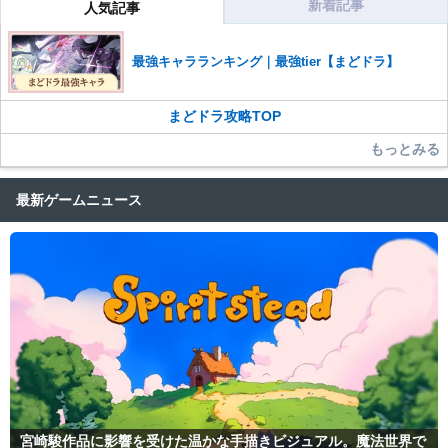
新着記事
人気記事
コメントの削除を申請する
※投稿内容を確認後、順次対応さ
せていただきます。ご了承ください。
最強キャラランキング｜最強tier【まどドラ】
※一度削除したコメントは復元ができませんのでご注意くだ
さい。
まどドラ攻略TOP
また、過度な利用規約の違反や、弊社に損害の及ぶ内容の書き込みがあ
った場合は、法的措置をとらせていただく場合もございますので、あら
もっとみる
かじめご理解くださいませ。
最新ゲームニュース
宮崎駿作品に影響を受けた温かな手描きビジュアル。魔法世界で