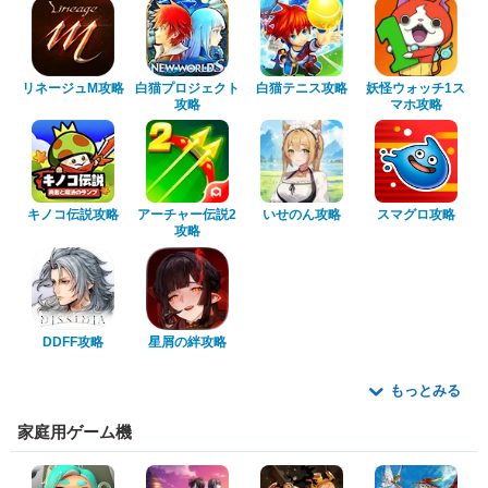
リネージュM攻略
白猫プロジェクト
白猫テニス攻略
妖怪ウォッチ1ス
攻略
マホ攻略
キノコ伝説攻略
アーチャー伝説2
いせのん攻略
スマグロ攻略
攻略
DDFF攻略
星屑の絆攻略
もっとみる
家庭用ゲーム機