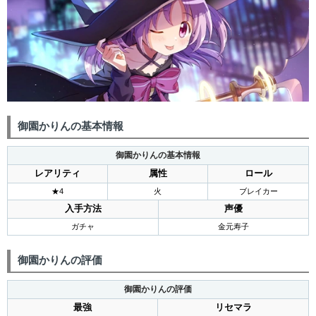
御園かりんの基本情報
御園かりんの基本情報
レアリティ
属性
ロール
★4
火
ブレイカー
入手方法
声優
ガチャ
金元寿子
御園かりんの評価
御園かりんの評価
最強
リセマラ