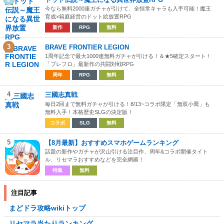
今なら無料2000連ガチャが引けて、全恒常キャラも入手可能！魔王
育成×箱庭経営のドット絵放置RPG
新作
RPG
無料
3
BRAVE FRONTIER LEGION
1周年記念で最大1000連無料ガチャが引ける！＆★5確定スタート！
「ブレフロ」最新作の共闘対戦RPG
周年
RPG
無料
4
三國志真戦
毎日2回まで無料ガチャが引ける！8/13~コラボ限定「無双小喬」も
無料入手！本格歴史SLGの決定版！
コラボ
SLG
無料
5
【8月最新】おすすめスマホゲームランキング
話題の新作やガチャが沢山引ける注目作、周年&コラボ開催タイト
ル、リセマラおすすめなどを完全網羅！
特集
無料
注目記事
まどドラ攻略wikiトップ
リセマラ当たりランキング