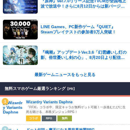
『原神』Ver.7.0リリース記念TVCMが全国地上
波で放送中！さらに8月12日からは新バージョ
ンCMも公開！
LINE Games、PC新作ゲーム『QUIET』
Steamプレイテストの参加者3万人突破！
『鳴潮』アップデートVer.3.6「幻雲纏いし灯の
影、俗世憂いし剣の心」、8月20日より配信開
始！
最新ゲームニュースをもっと見る
無料スマホゲーム厳選ランキング
【PR】
1
Wizardry Variants Daphne
『FFXI』コラボ中、限定キャラが無料ゲット可能！一歩進むたびに生
死を賭ける、本格ダンジョンRPG！
コラボ
RPG
無料
2
ドット伝説～魔王になる異世界放置RPG