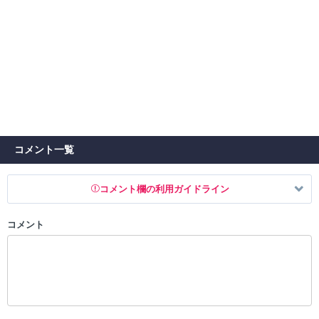
コメント一覧
コメント欄の利用ガイドライン
コメント
以下の書き込みを禁止とし、場合によってはコメント削除や書き込み制
限を行う可能性がございます。 あらかじめご了承ください。
・公序良俗に反する投稿
・スパムなど、記事内容と関係のない投稿
・誰かになりすます行為
・個人情報の投稿や、他者のプライバシーを侵害する投稿