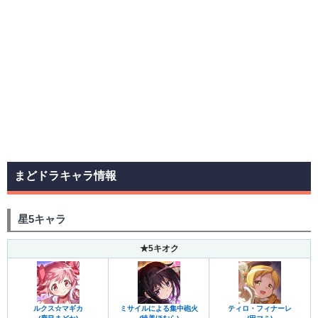
まどドラキャラ情報
星5キャラ
★5キオク
ルクス☆マギカ
ミサイルによる集中砲火
ティロ・フィナーレ