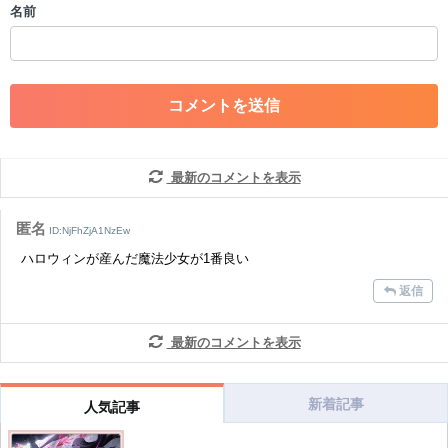
名前
・一度削除された投稿を再び投稿すること
・外部サイトへの誘導や宣伝
・アカウントの売買など金銭が絡む内容の投稿
・各ゲームのネタバレを含む内容の投稿
・その他、管理者が不適切と判断した投稿
コメントの削除につきましては下記フォームより申請をいた
だけますでしょうか。
最新のコメントを表示
コメントの削除を申請する
※投稿内容を確認後、順次対応さ
せていただきます。ご了承ください。
匿名
ID:NjFhZjA1NzEw
※一度削除したコメントは復元ができませんのでご注意くだ
ハロウィンが産んだ魔法少女が1番良い
さい。
返信
また、過度な利用規約の違反や、弊社に損害の及ぶ内容の書き込みがあ
った場合は、法的措置をとらせていただく場合もございますので、あら
かじめご理解くださいませ。
最新のコメントを表示
新着記事
人気記事