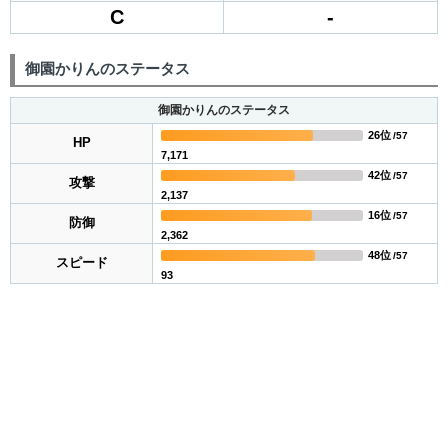
C
-
御園かりんのステータス
御園かりんのステータス
26位
/57
HP
7,171
42位
/57
攻撃
2,137
16位
/57
防御
2,362
48位
/57
スピード
93