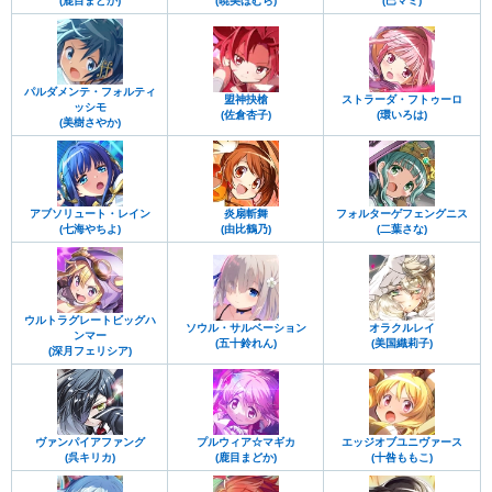
(鹿目まどか)
(暁美ほむら)
(巴マミ)
パルダメンテ・フォルティ
盟神抉槍
ストラーダ・フトゥーロ
ッシモ
(佐倉杏子)
(環いろは)
(美樹さやか)
アブソリュート・レイン
炎扇斬舞
フォルターゲフェングニス
(七海やちよ)
(由比鶴乃)
(二葉さな)
ウルトラグレートビッグハ
ソウル・サルベーション
オラクルレイ
ンマー
(五十鈴れん)
(美国織莉子)
(深月フェリシア)
ヴァンパイアファング
プルウィア☆マギカ
エッジオブユニヴァース
(呉キリカ)
(鹿目まどか)
(十咎ももこ)