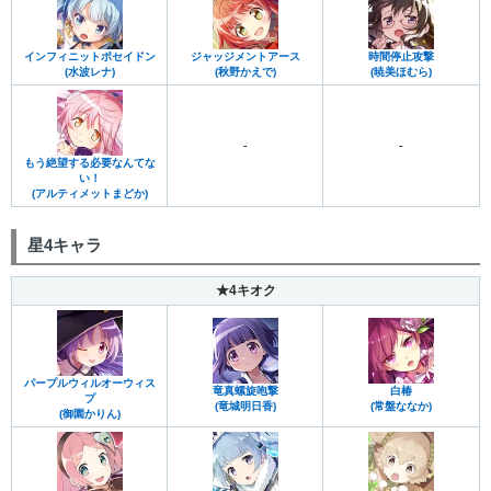
インフィニットポセイドン
ジャッジメントアース
時間停止攻撃
(水波レナ)
(秋野かえで)
(暁美ほむら)
-
-
もう絶望する必要なんてな
い！
(アルティメットまどか)
星4キャラ
★4キオク
パープルウィルオーウィス
竜真螺旋咆撃
白椿
プ
(竜城明日香)
(常盤ななか)
(御園かりん)