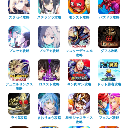
スタセイ攻略
ステラソラ攻略
モンスト攻略
パズドラ攻略
プロセカ攻略
ブルアカ攻略
マスターデュエル
ダフネ攻略
攻略
デュエルリンクス
ロススト攻略
キン肉マン攻略
ドット勇者攻略
攻略
ライD攻略
まおりゅう攻略
星矢ジャスティス
フェスバ攻略
攻略