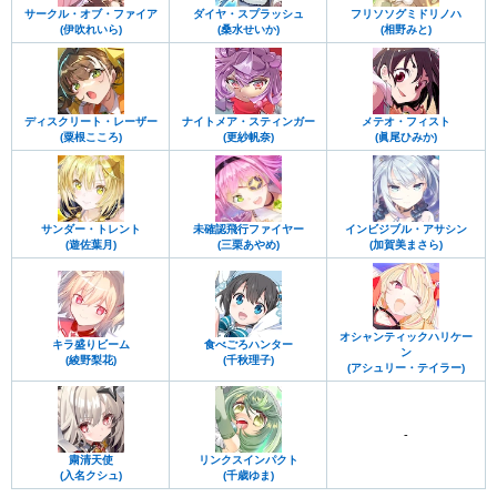
サークル・オブ・ファイア
ダイヤ・スプラッシュ
フリソソグミドリノハ
(伊吹れいら)
(桑水せいか)
(相野みと)
ディスクリート・レーザー
ナイトメア・スティンガー
メテオ・フィスト
(粟根こころ)
(更紗帆奈)
(眞尾ひみか)
サンダー・トレント
未確認飛行ファイヤー
インビジブル・アサシン
(遊佐葉月)
(三栗あやめ)
(加賀美まさら)
オシャンティックハリケー
キラ盛りビーム
食べごろハンター
ン
(綾野梨花)
(千秋理子)
(アシュリー・テイラー)
-
粛清天使
リンクスインパクト
(入名クシュ)
(千歳ゆま)