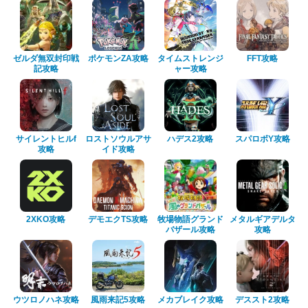
ゼルダ無双封印戦
ポケモンZA攻略
タイムストレンジ
FFT攻略
記攻略
ャー攻略
サイレントヒルf
ロストソウルアサ
ハデス2攻略
スパロボY攻略
攻略
イド攻略
2XKO攻略
デモエクTS攻略
牧場物語グランド
メタルギアデルタ
バザール攻略
攻略
ウツロノハネ攻略
風雨来記5攻略
メカブレイク攻略
デススト2攻略