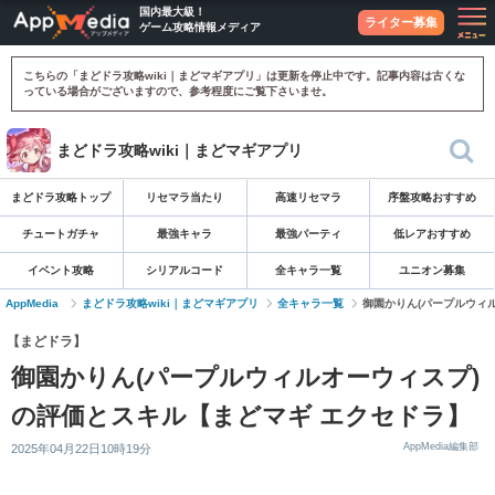
国内最大級！
ライター募集
ゲーム攻略情報メディア
こちらの「まどドラ攻略wiki｜まどマギアプリ」は更新を停止中です。記事内容は古くな
っている場合がございますので、参考程度にご覧下さいませ。
まどドラ攻略wiki｜まどマギアプリ
まどドラ攻略トップ
リセマラ当たり
高速リセマラ
序盤攻略おすすめ
チュートガチャ
最強キャラ
最強パーティ
低レアおすすめ
イベント攻略
シリアルコード
全キャラ一覧
ユニオン募集
AppMedia
まどドラ攻略wiki｜まどマギアプリ
全キャラ一覧
御園かりん(パープルウィ
【まどドラ】
御園かりん(パープルウィルオーウィスプ)
の評価とスキル【まどマギ エクセドラ】
AppMedia編集部
2025年04月22日10時19分