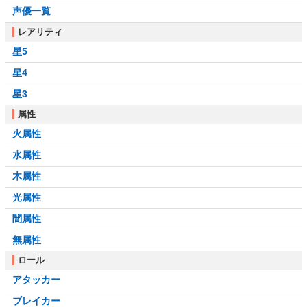
声優一覧
レアリティ
星5
星4
星3
属性
火属性
水属性
木属性
光属性
闇属性
無属性
ロール
アタッカー
ブレイカー