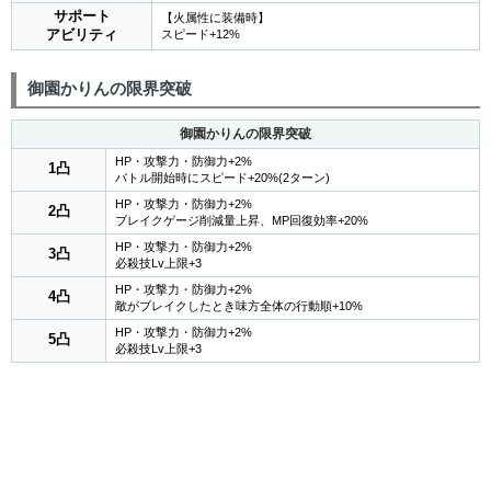
サポート
【火属性に装備時】
アビリティ
スピード+12%
御園かりんの限界突破
御園かりんの限界突破
HP・攻撃力・防御力+2%
1凸
バトル開始時にスピード+20%(2ターン)
HP・攻撃力・防御力+2%
2凸
ブレイクゲージ削減量上昇、MP回復効率+20%
HP・攻撃力・防御力+2%
3凸
必殺技Lv上限+3
HP・攻撃力・防御力+2%
4凸
敵がブレイクしたとき味方全体の行動順+10%
HP・攻撃力・防御力+2%
5凸
必殺技Lv上限+3