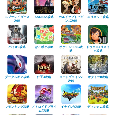
スプラレイダース
SAOEoA攻略
カルドセプトビギ
エリオット攻略
攻略
ンズ攻略
バイオ9攻略
ぽこポケ攻略
ポケモンFRLG攻
ドラクエ7リメイ
略
ク攻略
ダークルギア攻略
仁王3攻略
コードヴェイン2
オクトラ0攻略
攻略
マモンキング攻略
メトロイドプライ
イナイレV攻略
ディンカム攻略
ム4攻略