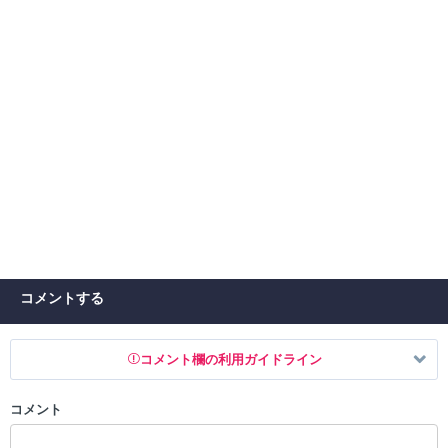
コメントする
コメント欄の利用ガイドライン
コメント
以下の書き込みを禁止とし、場合によってはコメント削除や書き込み制
限を行う可能性がございます。 あらかじめご了承ください。