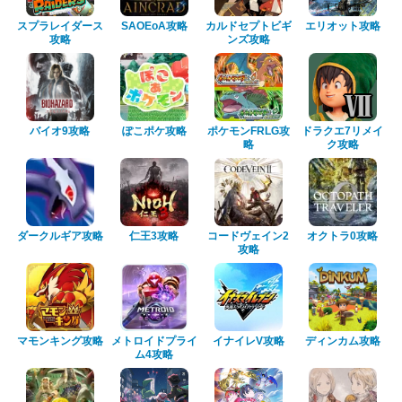
スプラレイダース
SAOEoA攻略
カルドセプトビギ
エリオット攻略
攻略
ンズ攻略
バイオ9攻略
ぽこポケ攻略
ポケモンFRLG攻
ドラクエ7リメイ
略
ク攻略
ダークルギア攻略
仁王3攻略
コードヴェイン2
オクトラ0攻略
攻略
マモンキング攻略
メトロイドプライ
イナイレV攻略
ディンカム攻略
ム4攻略