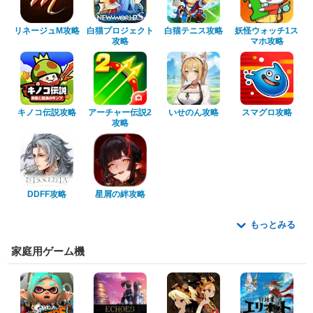
リネージュM攻略
白猫プロジェクト
白猫テニス攻略
妖怪ウォッチ1ス
攻略
マホ攻略
キノコ伝説攻略
アーチャー伝説2
いせのん攻略
スマグロ攻略
攻略
DDFF攻略
星屑の絆攻略
もっとみる
家庭用ゲーム機