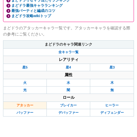
まどドラリセマラ当たりランキング
まどドラ最強キャラランキング
最強パーティと編成のコツ
まどドラ攻略wikiトップ
まどドラのアタッカーキャラ一覧です。アタッカーキャラを確認する際
の参考にご覧ください。
まどドラのキャラ関連リンク
全キャラ一覧
レアリティ
星5
星4
星3
属性
火
水
木
光
闇
無
ロール
アタッカー
ブレイカー
ヒーラー
バッファー
デバッファー
ディフェンダー