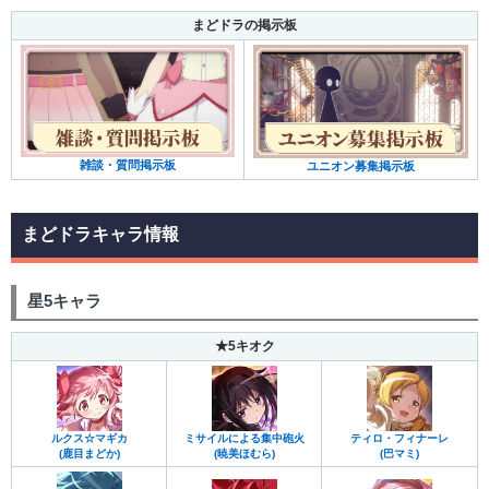
まどドラの掲示板
雑談・質問掲示板
ユニオン募集掲示板
まどドラキャラ情報
星5キャラ
★5キオク
ルクス☆マギカ
ミサイルによる集中砲火
ティロ・フィナーレ
(鹿目まどか)
(暁美ほむら)
(巴マミ)