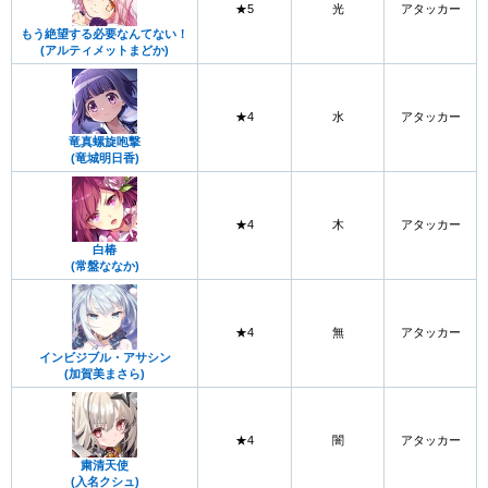
★5
光
アタッカー
もう絶望する必要なんてない！
(アルティメットまどか)
★4
水
アタッカー
竜真螺旋咆撃
(竜城明日香)
★4
木
アタッカー
白椿
(常盤ななか)
★4
無
アタッカー
インビジブル・アサシン
(加賀美まさら)
★4
闇
アタッカー
粛清天使
(入名クシュ)