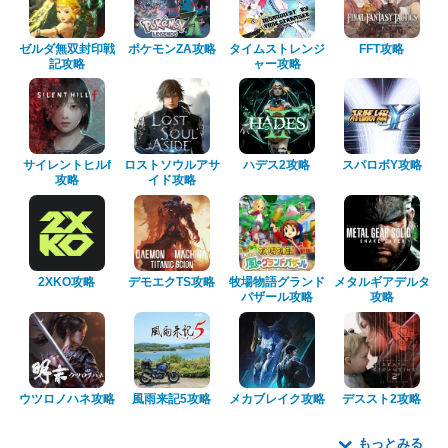
ゼルダ無双封印戦
ポケモンZA攻略
タイムストレンジ
FFT攻略
記攻略
ャー攻略
サイレントヒルf
ロストソウルアサ
ハデス2攻略
スパロボY攻略
攻略
イド攻略
2XKO攻略
デモエクTS攻略
牧場物語グランド
メタルギアデルタ
バザール攻略
攻略
ウツロノハネ攻略
風雨来記5攻略
メカブレイク攻略
デススト2攻略
もっとみる