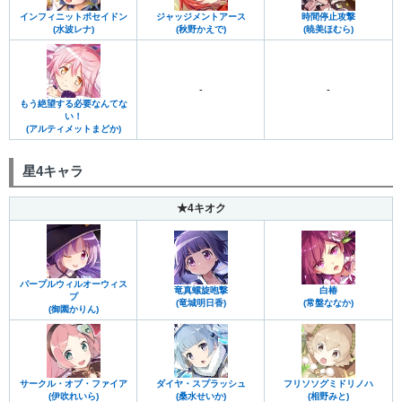
インフィニットポセイドン
ジャッジメントアース
時間停止攻撃
(水波レナ)
(秋野かえで)
(暁美ほむら)
-
-
もう絶望する必要なんてな
い！
(アルティメットまどか)
星4キャラ
★4キオク
パープルウィルオーウィス
竜真螺旋咆撃
白椿
プ
(竜城明日香)
(常盤ななか)
(御園かりん)
サークル・オブ・ファイア
ダイヤ・スプラッシュ
フリソソグミドリノハ
(伊吹れいら)
(桑水せいか)
(相野みと)