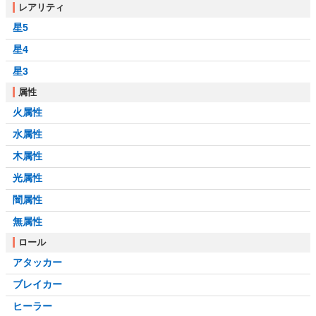
レアリティ
星5
星4
星3
属性
火属性
水属性
木属性
光属性
闇属性
無属性
ロール
アタッカー
ブレイカー
ヒーラー