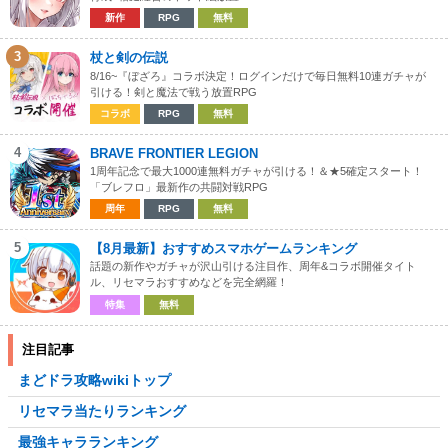
新作
RPG
無料
3
杖と剣の伝説
8/16~『ぼざろ』コラボ決定！ログインだけで毎日無料10連ガチャが
引ける！剣と魔法で戦う放置RPG
コラボ
RPG
無料
4
BRAVE FRONTIER LEGION
1周年記念で最大1000連無料ガチャが引ける！＆★5確定スタート！
「ブレフロ」最新作の共闘対戦RPG
周年
RPG
無料
5
【8月最新】おすすめスマホゲームランキング
話題の新作やガチャが沢山引ける注目作、周年&コラボ開催タイト
ル、リセマラおすすめなどを完全網羅！
特集
無料
注目記事
まどドラ攻略wikiトップ
リセマラ当たりランキング
最強キャラランキング