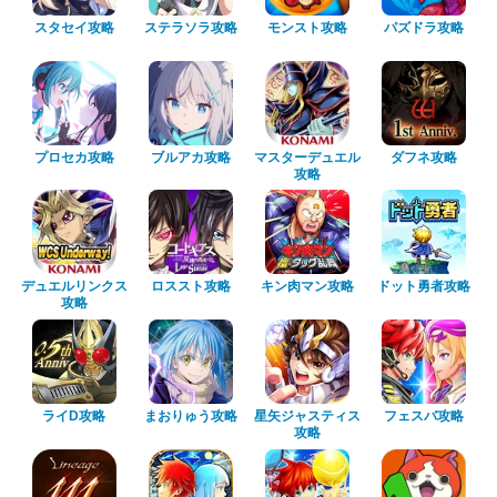
スタセイ攻略
ステラソラ攻略
モンスト攻略
パズドラ攻略
プロセカ攻略
ブルアカ攻略
マスターデュエル
ダフネ攻略
攻略
デュエルリンクス
ロススト攻略
キン肉マン攻略
ドット勇者攻略
攻略
ライD攻略
まおりゅう攻略
星矢ジャスティス
フェスバ攻略
攻略