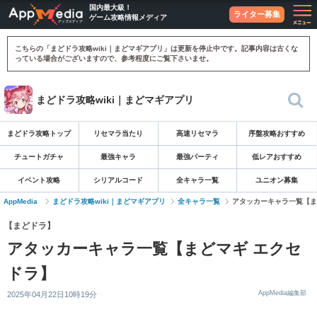
国内最大級！
ライター募集
ゲーム攻略情報メディア
こちらの「まどドラ攻略wiki｜まどマギアプリ」は更新を停止中です。記事内容は古くな
っている場合がございますので、参考程度にご覧下さいませ。
まどドラ攻略wiki｜まどマギアプリ
まどドラ攻略トップ
リセマラ当たり
高速リセマラ
序盤攻略おすすめ
チュートガチャ
最強キャラ
最強パーティ
低レアおすすめ
イベント攻略
シリアルコード
全キャラ一覧
ユニオン募集
AppMedia
まどドラ攻略wiki｜まどマギアプリ
全キャラ一覧
アタッカーキャラ一覧【ま
【まどドラ】
アタッカーキャラ一覧【まどマギ エクセ
ドラ】
AppMedia編集部
2025年04月22日10時19分