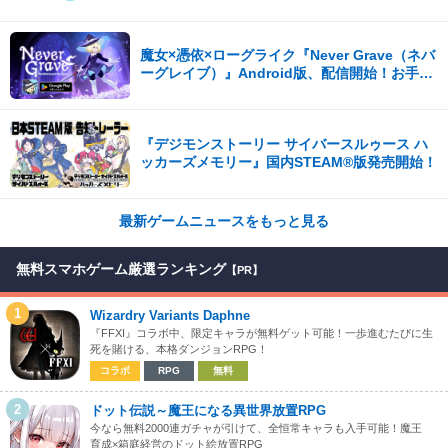
魔女×憑依×ローグライク『Never Grave（ネバ
ーグレイブ）』Android版、配信開始！お手頃
価格の780円！
『デジモンストーリー サイバースルゥース ハ
ッカーズメモリー』国内STEAM®版発売開始！
最新ゲームニュースをもっと見る
無料スマホゲーム厳選ランキング
【PR】
1
Wizardry Variants Daphne
『FFXI』コラボ中、限定キャラが無料ゲット可能！一歩進むたびに生
死を賭ける、本格ダンジョンRPG！
コラボ
RPG
無料
2
ドット伝説～魔王になる異世界放置RPG
今なら無料2000連ガチャが引けて、全恒常キャラも入手可能！魔王
育成×箱庭経営のドット絵放置RPG