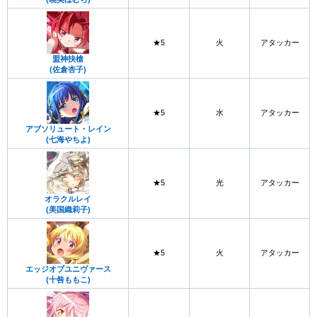
★5
火
アタッカー
盟神抉槍
(佐倉杏子)
★5
水
アタッカー
アブソリュート・レイン
(七海やちよ)
★5
光
アタッカー
オラクルレイ
(美国織莉子)
★5
火
アタッカー
エッジオブユニヴァース
(十咎ももこ)