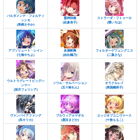
パルダメンテ・フォルティ
盟神抉槍
ストラーダ・フトゥーロ
ッシモ
(佐倉杏子)
(環いろは)
(美樹さやか)
アブソリュート・レイン
炎扇斬舞
フォルターゲフェングニス
(七海やちよ)
(由比鶴乃)
(二葉さな)
ウルトラグレートビッグハ
ソウル・サルベーション
オラクルレイ
ンマー
(五十鈴れん)
(美国織莉子)
(深月フェリシア)
ヴァンパイアファング
プルウィア☆マギカ
エッジオブユニヴァース
(呉キリカ)
(鹿目まどか)
(十咎ももこ)