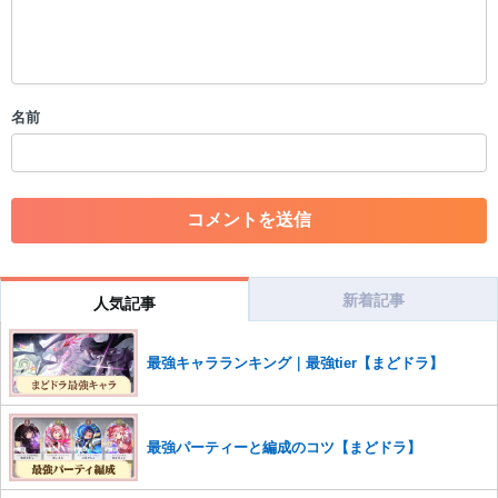
・公序良俗に反する投稿
・スパムなど、記事内容と関係のない投稿
・誰かになりすます行為
・個人情報の投稿や、他者のプライバシーを侵害する投稿
名前
・一度削除された投稿を再び投稿すること
・外部サイトへの誘導や宣伝
・アカウントの売買など金銭が絡む内容の投稿
・各ゲームのネタバレを含む内容の投稿
・その他、管理者が不適切と判断した投稿
コメントの削除につきましては下記フォームより申請をいた
だけますでしょうか。
新着記事
人気記事
コメントの削除を申請する
※投稿内容を確認後、順次対応さ
せていただきます。ご了承ください。
最強キャラランキング｜最強tier【まどドラ】
※一度削除したコメントは復元ができませんのでご注意くだ
さい。
また、過度な利用規約の違反や、弊社に損害の及ぶ内容の書き込みがあ
最強パーティーと編成のコツ【まどドラ】
った場合は、法的措置をとらせていただく場合もございますので、あら
かじめご理解くださいませ。