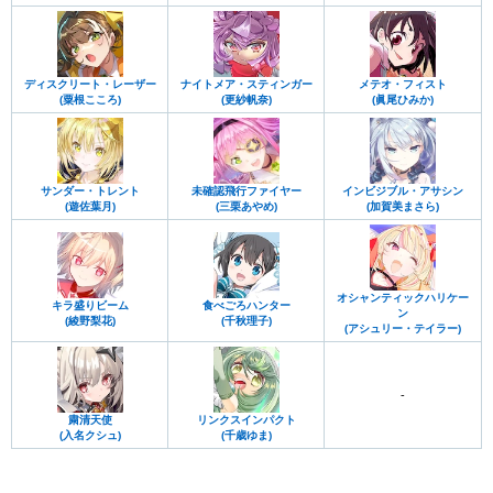
ディスクリート・レーザー
ナイトメア・スティンガー
メテオ・フィスト
(粟根こころ)
(更紗帆奈)
(眞尾ひみか)
サンダー・トレント
未確認飛行ファイヤー
インビジブル・アサシン
(遊佐葉月)
(三栗あやめ)
(加賀美まさら)
オシャンティックハリケー
キラ盛りビーム
食べごろハンター
ン
(綾野梨花)
(千秋理子)
(アシュリー・テイラー)
-
粛清天使
リンクスインパクト
(入名クシュ)
(千歳ゆま)