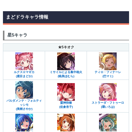
まどドラキャラ情報
星5キャラ
★5キオク
ルクス☆マギカ
ミサイルによる集中砲火
ティロ・フィナーレ
(鹿目まどか)
(暁美ほむら)
(巴マミ)
パルダメンテ・フォルティ
盟神抉槍
ストラーダ・フトゥーロ
ッシモ
(佐倉杏子)
(環いろは)
(美樹さやか)