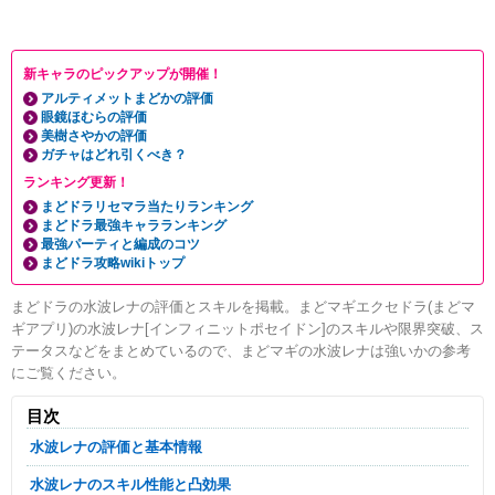
新キャラのピックアップが開催！
アルティメットまどかの評価
眼鏡ほむらの評価
美樹さやかの評価
ガチャはどれ引くべき？
ランキング更新！
まどドラリセマラ当たりランキング
まどドラ最強キャラランキング
最強パーティと編成のコツ
まどドラ攻略wikiトップ
まどドラの水波レナの評価とスキルを掲載。まどマギエクセドラ(まどマ
ギアプリ)の水波レナ[インフィニットポセイドン]のスキルや限界突破、ス
テータスなどをまとめているので、まどマギの水波レナは強いかの参考
にご覧ください。
目次
水波レナの評価と基本情報
水波レナのスキル性能と凸効果