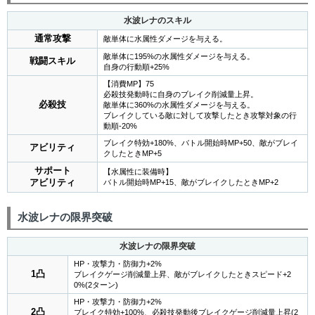
水波レナのスキル
通常攻撃
敵単体に水属性ダメージを与える。
敵単体に195%の水属性ダメージを与える。
戦闘スキル
自身の行動順+25%
【消費MP】75
必殺技発動時に自身のブレイク削減量上昇。
必殺技
敵単体に360%の水属性ダメージを与える。
ブレイクしている敵に対して攻撃したとき攻撃対象の行
動順-20%
ブレイク特効+180%、バトル開始時MP+50、敵がブレイ
アビリティ
クしたときMP+5
サポート
【水属性に装備時】
アビリティ
バトル開始時MP+15、敵がブレイクしたときMP+2
水波レナの限界突破
水波レナの限界突破
HP・攻撃力・防御力+2%
1凸
ブレイクゲージ削減量上昇、敵がブレイクしたときスピード+2
0%(2ターン)
HP・攻撃力・防御力+2%
2凸
ブレイク特効+100%、必殺技発動後ブレイクゲージ削減量上昇(2