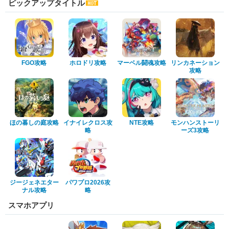
ピックアップタイトル
FGO攻略
ホロドリ攻略
マーベル闘魂攻略
リンカネーション
攻略
ほの暮しの庭攻略
イナイレクロス攻
NTE攻略
モンハンストーリ
略
ーズ3攻略
ジージェネエター
パワプロ2026攻
ナル攻略
略
スマホアプリ