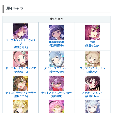
星4キャラ
★4キオク
パープルウィルオーウィス
竜真螺旋咆撃
白椿
プ
(竜城明日香)
(常盤ななか)
(御園かりん)
サークル・オブ・ファイア
ダイヤ・スプラッシュ
フリソソグミドリノハ
(伊吹れいら)
(桑水せいか)
(相野みと)
ディスクリート・レーザー
ナイトメア・スティンガー
メテオ・フィスト
(粟根こころ)
(更紗帆奈)
(眞尾ひみか)