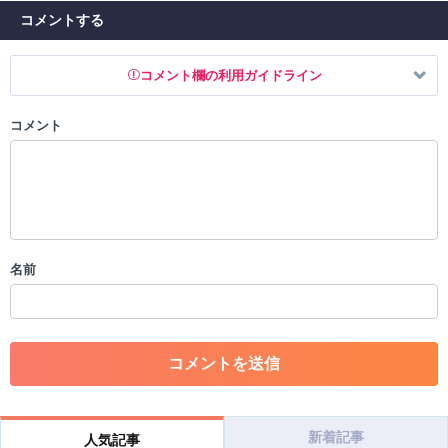
コメントする
コメント欄の利用ガイドライン
コメント
以下の書き込みを禁止とし、場合によってはコメント削除や書き込み制
限を行う可能性がございます。 あらかじめご了承ください。
・公序良俗に反する投稿
・スパムなど、記事内容と関係のない投稿
・誰かになりすます行為
・個人情報の投稿や、他者のプライバシーを侵害する投稿
名前
・一度削除された投稿を再び投稿すること
・外部サイトへの誘導や宣伝
・アカウントの売買など金銭が絡む内容の投稿
・各ゲームのネタバレを含む内容の投稿
・その他、管理者が不適切と判断した投稿
コメントの削除につきましては下記フォームより申請をいた
だけますでしょうか。
新着記事
人気記事