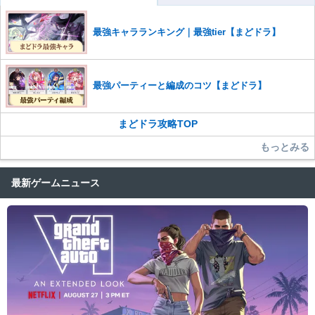
コメントの削除を申請する
※投稿内容を確認後、順次対応さ
せていただきます。ご了承ください。
最強キャラランキング｜最強tier【まどドラ】
※一度削除したコメントは復元ができませんのでご注意くだ
さい。
また、過度な利用規約の違反や、弊社に損害の及ぶ内容の書き込みがあ
最強パーティーと編成のコツ【まどドラ】
った場合は、法的措置をとらせていただく場合もございますので、あら
かじめご理解くださいませ。
まどドラ攻略TOP
もっとみる
最新ゲームニュース