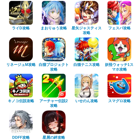
ライD攻略
まおりゅう攻略
星矢ジャスティス
フェスバ攻略
攻略
リネージュM攻略
白猫プロジェクト
白猫テニス攻略
妖怪ウォッチ1ス
攻略
マホ攻略
キノコ伝説攻略
アーチャー伝説2
いせのん攻略
スマグロ攻略
攻略
DDFF攻略
星屑の絆攻略