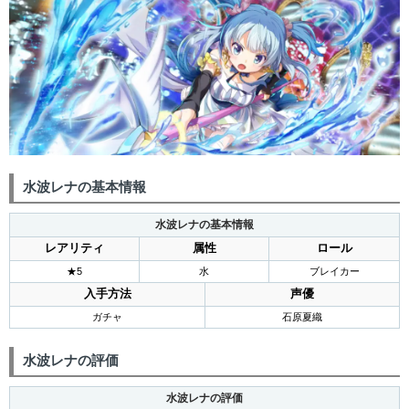
水波レナの基本情報
水波レナの基本情報
レアリティ
属性
ロール
★5
水
ブレイカー
入手方法
声優
ガチャ
石原夏織
水波レナの評価
水波レナの評価