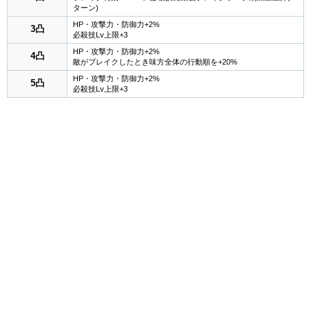
ターン)
HP・攻撃力・防御力+2%
3凸
必殺技Lv上限+3
HP・攻撃力・防御力+2%
4凸
敵がブレイクしたとき味方全体の行動順を+20%
HP・攻撃力・防御力+2%
5凸
必殺技Lv上限+3