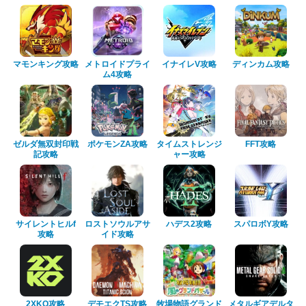
マモンキング攻略
メトロイドプライ
イナイレV攻略
ディンカム攻略
ム4攻略
ゼルダ無双封印戦
ポケモンZA攻略
タイムストレンジ
FFT攻略
記攻略
ャー攻略
サイレントヒルf
ロストソウルアサ
ハデス2攻略
スパロボY攻略
攻略
イド攻略
2XKO攻略
デモエクTS攻略
牧場物語グランド
メタルギアデルタ