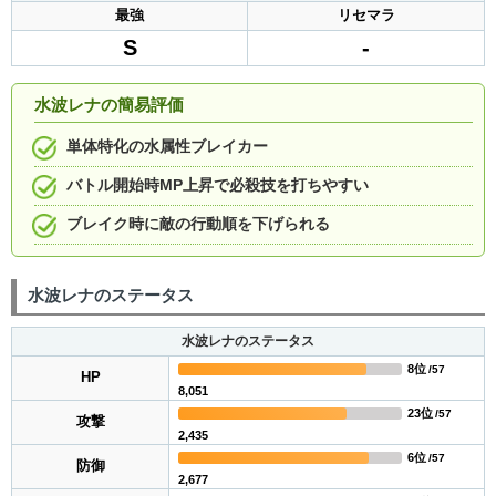
最強
リセマラ
S
-
水波レナの簡易評価
単体特化の水属性ブレイカー
バトル開始時MP上昇で必殺技を打ちやすい
ブレイク時に敵の行動順を下げられる
水波レナのステータス
水波レナのステータス
8位
/57
HP
8,051
23位
/57
攻撃
2,435
6位
/57
防御
2,677