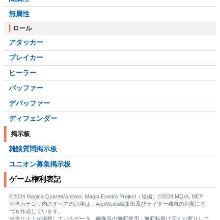
無属性
ロール
アタッカー
ブレイカー
ヒーラー
バッファー
デバッファー
ディフェンダー
掲示板
雑談質問掲示板
ユニオン募集掲示板
ゲーム権利表記
©2024 Magica Quartet/Aniplex, Magia Exedra Project（短縮）©2024 MQ/A, MEP
※当カテゴリ内のすべての記事は、AppMedia編集部及びライター独自の判断に基
づき作成しています。
※当サイトが掲載しているデータ、画像等の無断使用・無断転載は固くお断りして