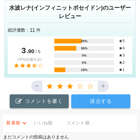
水波レナ(インフィニットポセイドン)のユーザー
レビュー
11
総評価数：
件
★5
45%
3
★4
36%
.90
/ 5
★3
0%
(平均点/最大点)
★2
0%
★1
18%
−
+
コメントを書く
採点する
新着順
いいね順
コメント順
まだコメントの投稿はありません