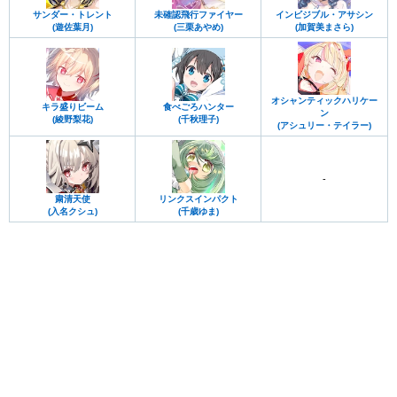
サンダー・トレント
未確認飛行ファイヤー
インビジブル・アサシン
(遊佐葉月)
(三栗あやめ)
(加賀美まさら)
オシャンティックハリケー
キラ盛りビーム
食べごろハンター
ン
(綾野梨花)
(千秋理子)
(アシュリー・テイラー)
-
粛清天使
リンクスインパクト
(入名クシュ)
(千歳ゆま)