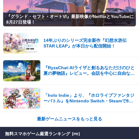
『グランド・セフト・オートVI』最新映像がNetflixとYouTubeに
8月27日登場！
14年ぶりのシリーズ完全新作『幻想水滸伝
STAR LEAP』が本日から配信開始！
『RyzaChat:AIライザと創るあなただけのひと
夏の夢物語』レビュー。会話を中心に自由な冒
険を進めていくシステムはこれまでにない新鮮
な体験が楽しめる【先行プレイレポート】
「holo Indie」より、『ホロライブファンタジ
ーバトル』をNintendo Switch・Steamで8月7
日発売！
最新ゲームニュースをもっと見る
無料スマホゲーム厳選ランキング
【PR】