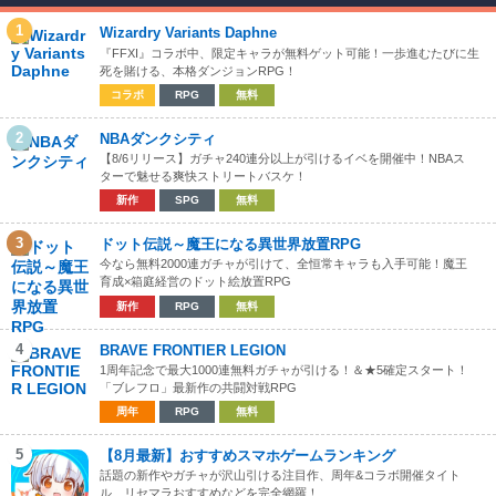
1
Wizardry Variants Daphne
『FFXI』コラボ中、限定キャラが無料ゲット可能！一歩進むたびに生
死を賭ける、本格ダンジョンRPG！
コラボ
RPG
無料
2
NBAダンクシティ
【8/6リリース】ガチャ240連分以上が引けるイベを開催中！NBAス
ターで魅せる爽快ストリートバスケ！
新作
SPG
無料
3
ドット伝説～魔王になる異世界放置RPG
今なら無料2000連ガチャが引けて、全恒常キャラも入手可能！魔王
育成×箱庭経営のドット絵放置RPG
新作
RPG
無料
4
BRAVE FRONTIER LEGION
1周年記念で最大1000連無料ガチャが引ける！＆★5確定スタート！
「ブレフロ」最新作の共闘対戦RPG
周年
RPG
無料
5
【8月最新】おすすめスマホゲームランキング
話題の新作やガチャが沢山引ける注目作、周年&コラボ開催タイト
ル、リセマラおすすめなどを完全網羅！