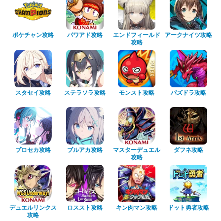
ポケチャン攻略
パワアド攻略
エンドフィールド
アークナイツ攻略
攻略
スタセイ攻略
ステラソラ攻略
モンスト攻略
パズドラ攻略
プロセカ攻略
ブルアカ攻略
マスターデュエル
ダフネ攻略
攻略
デュエルリンクス
ロススト攻略
キン肉マン攻略
ドット勇者攻略
攻略