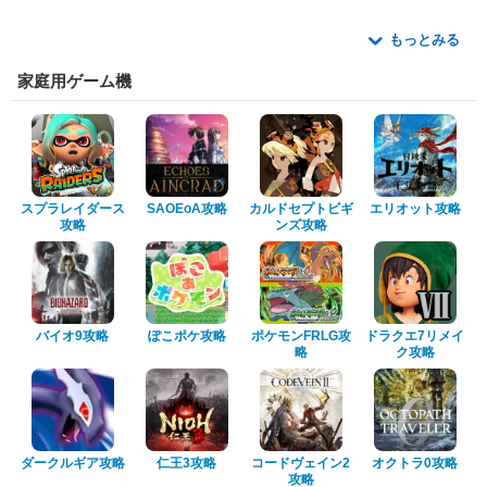
もっとみる
家庭用ゲーム機
スプラレイダース
SAOEoA攻略
カルドセプトビギ
エリオット攻略
攻略
ンズ攻略
バイオ9攻略
ぽこポケ攻略
ポケモンFRLG攻
ドラクエ7リメイ
略
ク攻略
ダークルギア攻略
仁王3攻略
コードヴェイン2
オクトラ0攻略
攻略