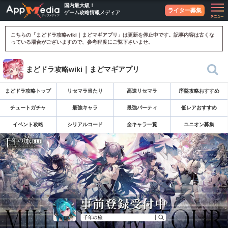
国内最大級！
ライター募集
ゲーム攻略情報メディア
こちらの「まどドラ攻略wiki｜まどマギアプリ」は更新を停止中です。記事内容は古くな
っている場合がございますので、参考程度にご覧下さいませ。
まどドラ攻略wiki｜まどマギアプリ
まどドラ攻略トップ
リセマラ当たり
高速リセマラ
序盤攻略おすすめ
チュートガチャ
最強キャラ
最強パーティ
低レアおすすめ
イベント攻略
シリアルコード
全キャラ一覧
ユニオン募集