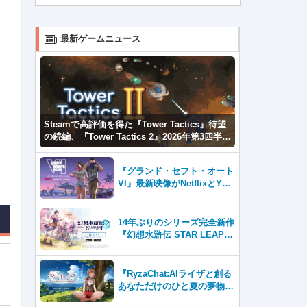
最新ゲームニュース
Steamで高評価を得た『Tower Tactics』待望
の続編、『Tower Tactics 2』2026年第3四半期
に早期アクセス開始
『グランド・セフト・オート
VI』最新映像がNetflixとYou
Tubeに8月27日登場！
14年ぶりのシリーズ完全新作
『幻想水滸伝 STAR LEAP』
が本日から配信開始！
『RyzaChat:AIライザと創る
あなただけのひと夏の夢物
語』レビュー。会話を中心に