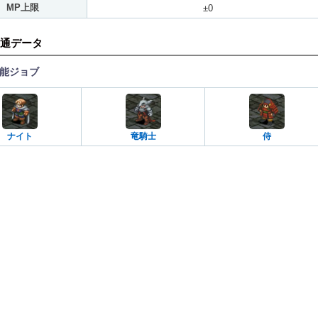
MP上限
±0
通データ
能ジョブ
ナイト
竜騎士
侍