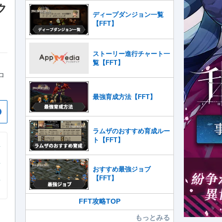
ク
ディープダンジョン一覧
【FFT】
ストーリー進行チャート一
覧【FFT】
ロ
最強育成方法【FFT】
ラムザのおすすめ育成ルー
ト【FFT】
おすすめ最強ジョブ
【FFT】
FFT攻略TOP
もっとみる