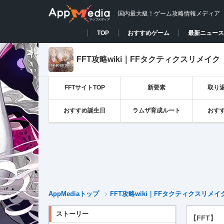
国内最大級！ゲーム攻略情報メディア
TOP
おすすめゲーム
最新ニュース
FFT攻略wiki｜FFタクティクスリメイク
FFTサイトTOP
新要素
取り
おすすめ誕生日
ラムザ育成ルート
おす
AppMediaトップ
FFT攻略wiki｜FFタクティクスリメイ
ストーリー
【FFT】