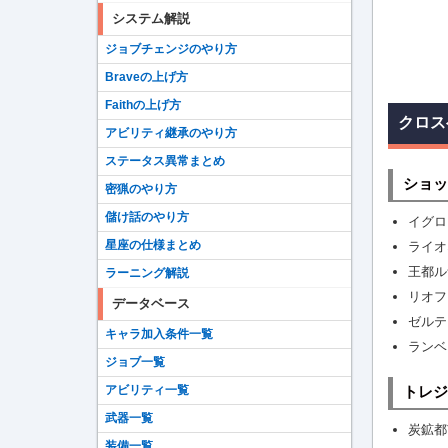
システム解説
ジョブチェンジのやり方
Braveの上げ方
Faithの上げ方
クロス
アビリティ継承のやり方
ステータス異常まとめ
ショッ
密猟のやり方
儲け話のやり方
イグロ
星座の仕様まとめ
ライオ
王都ル
ラーニング解説
リオフ
データベース
ゼルテ
キャラ加入条件一覧
ランベ
ジョブ一覧
アビリティ一覧
トレジ
武器一覧
炭鉱都
装備一覧