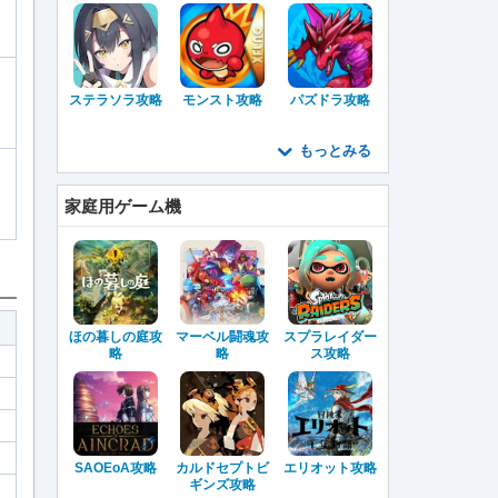
ステラソラ攻略
モンスト攻略
パズドラ攻略
もっとみる
家庭用ゲーム機
ほの暮しの庭攻
マーベル闘魂攻
スプラレイダー
略
略
ス攻略
SAOEoA攻略
カルドセプトビ
エリオット攻略
ギンズ攻略