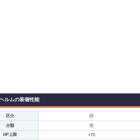
ヘルムの装備性能
区分
頭
分類
兜
HP上限
+70