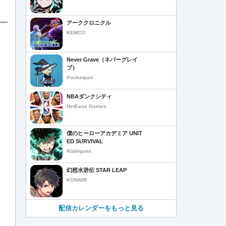
アーククロニクル
KEMCO
Never Grave（ネバーグレイ
ブ）
Pocketpair
NBAダンクシティ
NetEase Games
僕のヒーローアカデミア UNIT
ED SURVIVAL
Klab/gumi
幻想水滸伝 STAR LEAP
KONAMI
配信カレンダーをもっと見る