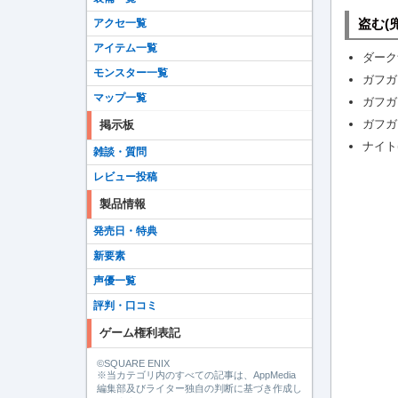
盗む(兜
アクセ一覧
アイテム一覧
ダーク
モンスター一覧
ガフガ
マップ一覧
ガフガ
ガフガ
掲示板
ナイト
雑談・質問
レビュー投稿
製品情報
発売日・特典
新要素
声優一覧
評判・口コミ
ゲーム権利表記
©SQUARE ENIX
※当カテゴリ内のすべての記事は、AppMedia
編集部及びライター独自の判断に基づき作成し