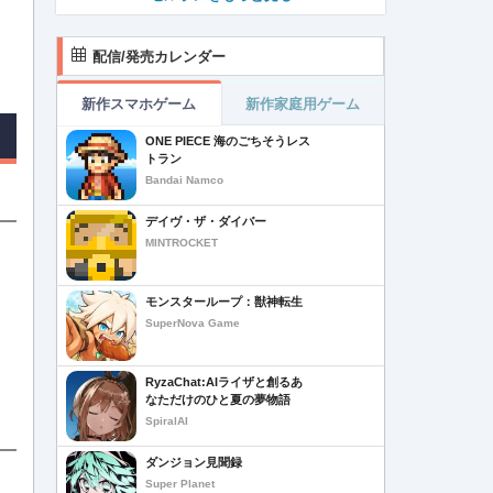
配信/発売カレンダー
新作スマホゲーム
新作家庭用ゲーム
ONE PIECE 海のごちそうレス
トラン
Bandai Namco
デイヴ・ザ・ダイバー
MINTROCKET
モンスターループ：獣神転生
SuperNova Game
RyzaChat:AIライザと創るあ
なただけのひと夏の夢物語
SpiralAI
ダンジョン見聞録
Super Planet