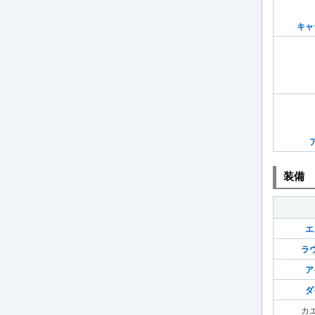
キャ
装備
エ
ラ
ア
ダ
カ