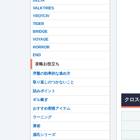
DELTA
VALKYRIES
YROTCIV
TIGER
BRIDGE
VOYAGE
HORROR
END
攻略お役立ち
序盤の効率的な進め方
取り返しのつかないこと
詰みポイント
クロス
ギル稼ぎ
おすすめ密猟アイテム
ラーニング
算術
源氏シリーズ