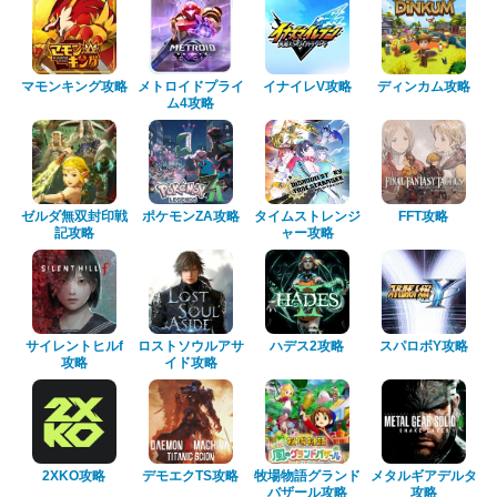
マモンキング攻略
メトロイドプライ
イナイレV攻略
ディンカム攻略
ム4攻略
ゼルダ無双封印戦
ポケモンZA攻略
タイムストレンジ
FFT攻略
記攻略
ャー攻略
サイレントヒルf
ロストソウルアサ
ハデス2攻略
スパロボY攻略
攻略
イド攻略
2XKO攻略
デモエクTS攻略
牧場物語グランド
メタルギアデルタ
バザール攻略
攻略