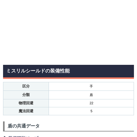
ミスリルシールドの装備性能
区分
手
分類
盾
物理回避
22
魔法回避
5
盾の共通データ