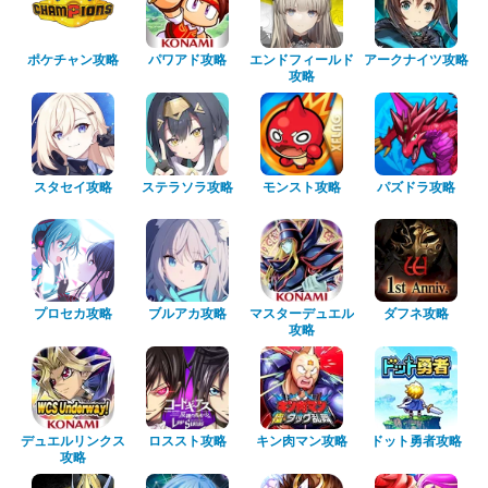
ポケチャン攻略
パワアド攻略
エンドフィールド
アークナイツ攻略
攻略
スタセイ攻略
ステラソラ攻略
モンスト攻略
パズドラ攻略
プロセカ攻略
ブルアカ攻略
マスターデュエル
ダフネ攻略
攻略
デュエルリンクス
ロススト攻略
キン肉マン攻略
ドット勇者攻略
攻略