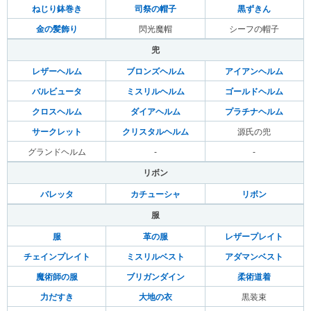
ねじり鉢巻き
司祭の帽子
黒ずきん
金の髪飾り
閃光魔帽
シーフの帽子
兜
レザーヘルム
ブロンズヘルム
アイアンヘルム
バルビュータ
ミスリルヘルム
ゴールドヘルム
クロスヘルム
ダイアヘルム
プラチナヘルム
サークレット
クリスタルヘルム
源氏の兜
グランドヘルム
-
-
リボン
バレッタ
カチューシャ
リボン
服
服
革の服
レザープレイト
チェインプレイト
ミスリルベスト
アダマンベスト
魔術師の服
ブリガンダイン
柔術道着
力だすき
大地の衣
黒装束