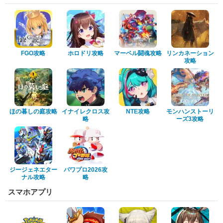
FGO攻略
ホロドリ攻略
マーベル闘魂攻略
リンカネーション
攻略
ほの暮しの庭攻略
イナイレクロス攻
NTE攻略
モンハンストーリ
略
ーズ3攻略
ジージェネエター
パワプロ2026攻
ナル攻略
略
スマホアプリ