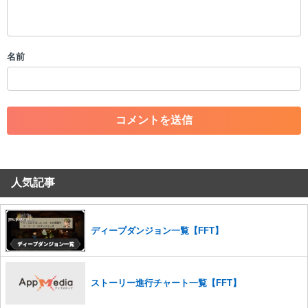
・公序良俗に反する投稿
・スパムなど、記事内容と関係のない投稿
・誰かになりすます行為
・個人情報の投稿や、他者のプライバシーを侵害する投稿
名前
・一度削除された投稿を再び投稿すること
・外部サイトへの誘導や宣伝
・アカウントの売買など金銭が絡む内容の投稿
・各ゲームのネタバレを含む内容の投稿
・その他、管理者が不適切と判断した投稿
コメントの削除につきましては下記フォームより申請をいた
だけますでしょうか。
人気記事
コメントの削除を申請する
※投稿内容を確認後、順次対応さ
せていただきます。ご了承ください。
※一度削除したコメントは復元ができませんのでご注意くだ
さい。
ディープダンジョン一覧【FFT】
また、過度な利用規約の違反や、弊社に損害の及ぶ内容の書き込みがあ
った場合は、法的措置をとらせていただく場合もございますので、あら
かじめご理解くださいませ。
ストーリー進行チャート一覧【FFT】