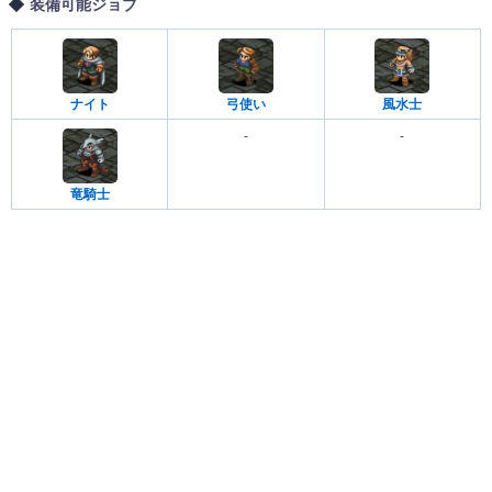
装備可能ジョブ
ナイト
弓使い
風水士
-
-
竜騎士