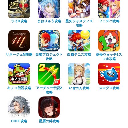
ライD攻略
まおりゅう攻略
星矢ジャスティス
フェスバ攻略
攻略
リネージュM攻略
白猫プロジェクト
白猫テニス攻略
妖怪ウォッチ1ス
攻略
マホ攻略
キノコ伝説攻略
アーチャー伝説2
いせのん攻略
スマグロ攻略
攻略
DDFF攻略
星屑の絆攻略