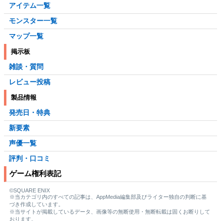
アイテム一覧
モンスター一覧
マップ一覧
掲示板
雑談・質問
レビュー投稿
製品情報
発売日・特典
新要素
声優一覧
評判・口コミ
ゲーム権利表記
©SQUARE ENIX
※当カテゴリ内のすべての記事は、AppMedia編集部及びライター独自の判断に基
づき作成しています。
※当サイトが掲載しているデータ、画像等の無断使用・無断転載は固くお断りして
おります。