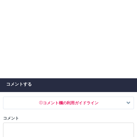
コメントする
コメント欄の利用ガイドライン
コメント
以下の書き込みを禁止とし、場合によってはコメント削除や書き込み制
限を行う可能性がございます。 あらかじめご了承ください。