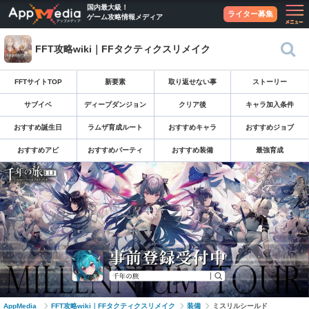
国内最大級！
ライター募集
ゲーム攻略情報メディア
FFT攻略wiki｜FFタクティクスリメイク
FFTサイトTOP
新要素
取り返せない事
ストーリー
サブイベ
ディープダンジョン
クリア後
キャラ加入条件
おすすめ誕生日
ラムザ育成ルート
おすすめキャラ
おすすめジョブ
おすすめアビ
おすすめパーティ
おすすめ装備
最強育成
AppMedia
FFT攻略wiki｜FFタクティクスリメイク
装備
ミスリルシールド