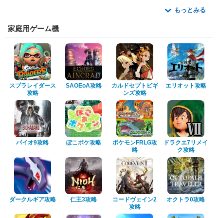
もっとみる
家庭用ゲーム機
スプラレイダース
SAOEoA攻略
カルドセプトビギ
エリオット攻略
攻略
ンズ攻略
バイオ9攻略
ぽこポケ攻略
ポケモンFRLG攻
ドラクエ7リメイ
略
ク攻略
ダークルギア攻略
仁王3攻略
コードヴェイン2
オクトラ0攻略
攻略