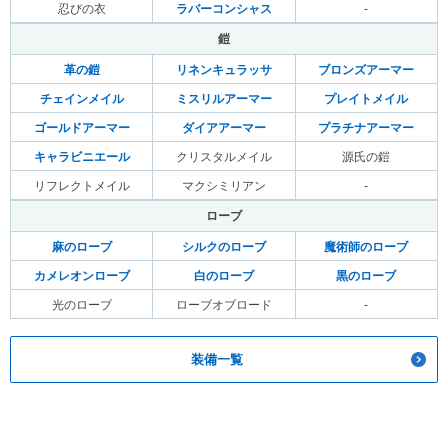
忍びの衣
ラバーコンシャス
-
鎧
革の鎧
リネンキュラッサ
ブロンズアーマー
チェインメイル
ミスリルアーマー
プレイトメイル
ゴールドアーマー
ダイアアーマー
プラチナアーマー
キャラビニエール
クリスタルメイル
源氏の鎧
リフレクトメイル
マクシミリアン
-
ローブ
麻のローブ
シルクのローブ
魔術師のローブ
カメレオンローブ
白のローブ
黒のローブ
光のローブ
ローブオブロード
-
装備一覧