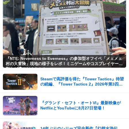
『NTE: Neverness to Everness』の参加型オフイベ「メェメェ
村の大冒険」現地の様子をレポ！ミニゲームやコスプレイヤー撮
影など盛りだくさん！
Steamで高評価を得た『Tower Tactics』待望
の続編、『Tower Tactics 2』2026年第3四半
期に早期アクセス開始
『グランド・セフト・オートVI』最新映像が
NetflixとYouTubeに8月27日登場！
14年ぶりのシリーズ完全新作『幻想水滸伝