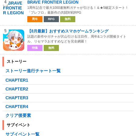
4
BRAVE FRONTIER LEGION
1周年記念で最大1000連無料ガチャが引ける！＆★5確定スタート！
「ブレフロ」最新作の共闘対戦RPG
周年
RPG
無料
5
【8月最新】おすすめスマホゲームランキング
話題の新作やガチャが沢山引ける注目作、周年&コラボ開催タイト
ル、リセマラおすすめなどを完全網羅！
特集
無料
ストーリー
ストーリー進行チャート一覧
CHAPTER1
CHAPTER2
CHAPTER3
CHAPTER4
クリア後要素
サブイベント
サブイベント一覧