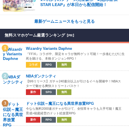
STAR LEAP』が本日から配信開始！
最新ゲームニュースをもっと見る
無料スマホゲーム厳選ランキング
【PR】
1
Wizardry Variants Daphne
『FFXI』コラボ中、限定キャラが無料ゲット可能！一歩進むたびに生
死を賭ける、本格ダンジョンRPG！
コラボ
RPG
無料
2
NBAダンクシティ
【8/6リリース】ガチャ240連分以上が引けるイベを開催中！NBAス
ターで魅せる爽快ストリートバスケ！
新作
SPG
無料
3
ドット伝説～魔王になる異世界放置RPG
今なら無料2000連ガチャが引けて、全恒常キャラも入手可能！魔王
育成×箱庭経営のドット絵放置RPG
新作
RPG
無料