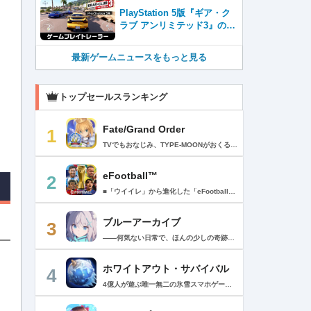
売
PlayStation 5版『ギア・ク
ラブ アンリミテッド3』のゲ
ームプレイトレーラーを公
開！
最新ゲームニュースをもっと見る
トップセールスランキング
Fate/Grand Order
1
TVでもおなじみ、TYPE-MOONがおくるFateのRPG！ スマホでも本格的なRPGが楽しめる。 文字数にして500万字超という、圧倒的なボリュームを堪能できるストーリー！ 本編以外にもキャラクターごとにストーリーを用意し、Fateファンも今回はじめてFateの世界を体験される方も十分満足いただける内容となっています。 【あらすじ】 西暦2015年。 地球の未来を観測するカルデアは、2017年以降の人類史が崩壊している事実を確認した。 昨日まで確かに存在していた2115年までの“約束された未来”は、何の前触れもなく突如として消え去ったのだ。 なぜ。どうして。だれが。どうやって。 西暦2004年 日本 ある地方都市。 ここに今まではなかった、「観測できない領域」が現れたと。 カルデアはこれを人類絶滅の原因と仮定し、いまだ実験段階だった第六の実験を決行する事となった。 それは過去への時間旅行。 人間を霊子化させて過去に送りこみ、事象に介入する事で時空の特異点を解明、あるいは破壊する禁断の儀式。 その名を人理守護指令、グランドオーダー。 人類を守るために人類史に立ち向かう、運命と戦うものたちの総称である。 【ゲーム概要】 スマホに最適化された簡単操作のコマンドオーダーバトル！ プレイヤーはマスターとなって英霊たちを操り敵を倒し謎を解明していく。 好みの英霊で戦うか、強い英霊で戦うかバトルスタイルはプレイヤーしだい。 ◆豪華声優陣が続々参加 青木志貴、茜屋日海夏、赤羽根健治、明坂聡美、浅川悠、朝日奈丸佳、阿澄佳奈、阿部彬名、阿部敦、阿部里果、雨宮天、新井里美、井口裕香、井澤詩織、石川界人、石川由依、石谷春貴、伊瀬茉莉也、市ノ瀬加那、伊藤彩沙、伊藤かな恵、伊東健人、伊藤静、伊藤美紀、稲田徹、井上和彦、井上喜久子、井上麻里奈、伊丸岡篤、石見舞菜香、上坂すみれ、植田佳奈、上田麗奈、内田真礼、内田雄馬、内山昂輝、梅原裕一郎、江川央生、江口拓也、江越彬紀、遠藤綾、大久保瑠美、大空直美、大塚明夫、大塚芳忠、大原さやか、大和田仁美、岡本信彦、置鮎龍太郎、小倉唯、小澤亜李、小野賢章、小野大輔、小野友樹、小見川千明、かかずゆみ、柿原徹也、加隈亜衣、笠間淳、加瀬康之、門脇舞以、金元寿子、神尾晋一郎、茅野愛衣、川澄綾子、河西健吾、川野剛稔、神奈延年、鬼頭明里、木村珠莉、木村良平、桐本拓哉、釘宮理恵、久野美咲、黒木ほの香、黒田崇矢、桑原由気、KENN、高野麻里佳、古賀葵、小清水亜美、後藤邑子、小西克幸、小林千晃、小林ゆう、小林裕介、小原好美、小松未可子、子安武人、小山力也、近藤玲奈、斎賀みつき、西前忠久、斉藤壮馬、斎藤千和、坂本真綾、佐倉綾音、櫻井孝宏、佐藤聡美、佐藤利奈、沢城みゆき、下屋則子、島﨑信長、嶋村侑、庄司宇芽香、白石晴香、新垣樽助、真堂圭、末柄里恵、杉田智和、杉山紀彰、鈴木達央、鈴木崚汰、鈴代紗弓、鈴村健一、諏訪彩花、諏訪部順一、関俊彦、関智一、瀬戸麻沙美、芹澤優、仙台エリ、千本木彩花、園崎未恵、大地葉、高乃麗、高野直子、高橋花林、高橋李依、高山みなみ、武内駿輔、竹内良太、武田華、田中敦子、田中美海、田中理恵、谷山紀章、種﨑敦美、種田梨沙、田丸篤志、田村睦心、田村ゆかり、丹下桜、千葉繁、千葉翔也、津田健次郎、紡木吏佐、鶴岡聡、寺崎裕香、寺島拓篤、東山奈央、土岐隼一、飛田展男、戸松遥、豊永利行、鳥海浩輔、中井和哉、中田譲治、長縄まりあ、仲村美沙希、中村悠一、名塚佳織、生天目仁美、浪川大輔、能登麻美子、野中藍、乃村健次、土師孝也、長谷川育美、花江夏樹、花澤香菜、花守ゆみり、早見沙織、原由実、春野杏、潘めぐみ、日岡なつみ、日笠陽子、日野聡、平川大輔、ファイルーズあい、福圓美里、福西勝也、福山潤、藤井隼、藤沼建人、ブリドカットセーラ恵美、古川慎、保志総一朗、星野貴紀、堀内賢雄、堀江由衣、本多真梨子、本多陽子、本渡楓、前野智昭、M・A・O、増田俊樹、Machico、松風雅也、真殿光昭、マフィア梶田、三上哲、三木眞一郎、水樹奈々、水島大宙、水橋かおり、緑川光、水瀬いのり、南央美、峯田茉優、宮野真守、宮本充、村瀬歩、森川智之、森田了介、森永千才、森なな子、諸星すみれ、安井邦彦、山路和弘、山下大輝、山下七海、山寺宏一、山根綺、山野井仁、山村響、悠木碧、ゆかな、遊佐浩二、吉野裕行、佳村はるか、米澤円、若林直美、和氣あず未、和多田美咲（50音順） ◆全体構成・メインシナリオ・シナリオ・総監督 奈須きのこ ◆リードキャラクターデザイナー 武内崇 ◆アートディレクション TYPE-MOON ◆メインシナリオ・シナリオ執筆 東出祐一郎、桜井光 水瀬葉月、星空めてお ◆ゲストライター amphibian、虚淵玄（ニトロプラス）、acpi、ＯＫＳＧ（TYPE-MOON）、経験値、小太刀右京、三田誠、たけのこ星人、橘公司、田中天（株式会社フラッグノーツ）、成田良悟、鋼屋ジン、ひろやまひろし、円居挽、茗荷屋甚六、矢野俊策（株式会社フラッグノーツ）、リヨ（50音順） ◆キャラクターデザイン I-IV、蒼月タカオ（TYPE-MOON）、AKIRA、Azusa、東冬、荒野、Anmi、池澤真、石田あきら、いみぎむる、兔ろうと、羽海野チカ、大森葵、岡崎武士、okojo、およ、加藤いつわ、カワグチタケシ、きばどりリュー、桐原小鳥、ギンカ、倉花千夏、黒星紅白、小梅けいと、近衛乙嗣、小松崎類、こやまひろかず（TYPE-MOON）、西藤浩樹（LASENGLE）、saitom、坂本みねぢ、佐々木少年、サテー、色素、縞うどん（TYPE-MOON）、島田フミカネ、しまどりる、sime、下越（TYPE-MOON）、シャカＰ（LASENGLE）、白浜鴎、しらび、白峰、真じろう、STAR影法師、曽我誠、タイキ、高橋慶太郎、高山箕犀、竹、武中英雄、武梨えり、たけのこ星人、TAKOLEGS、田島昭宇、タスクオーナ、danciao、中央東口、CHOCO、悌太、Dd、天空すふぃあ、DANGERDROP、toi8、トリダモノ、中原、なまにくATK、西出ケンゴロー、nipi、ネコタワワ、NOCO、pako、林けゐ、原田たけひと、春野友矢、ばん！、Bすけ、左、ヒライユキオ、平野稜二、広江礼威、ひろやまひろし、PFALZ、ぶくろて、huke、BLACK（TYPE-MOON）、古海鐘一、BUNBUN、hou、ホトソウカ、本庄雷太、前田浩孝、マシマサキ、また、松竜、Mika Pikazo、緑川美帆、三輪士郎、村山竜大、めろん22、望月けい、元村人、森井しづき、森山大輔、山中虎鉄、YOCO_N（LASENGLE）、余湖裕輝、米山舞、La-na、lack、リヨ、Ryota-H、輪くすさが、redjuice、ReDrop、ろび～な、ワダアルコ、渡れい（50音順） このアプリケーションには、（株）ＣＲＩ・ミドルウェアの「CRIWARE（TM）」が使用されています。
eFootball™
2
■「ウイイレ」から進化した「eFootball™」 人気サッカーゲーム「ウイニングイレブン」が「eFootball™」とタイトルを変え、大きく進化して生まれ変わりました。「eFootball™」で新しいサッカーゲームを体感しましょう！ ■はじめての方でも安心 ダウンロード後は、実践を交えたステップアップ方式のチュートリアルで直感的に基本操作を覚えることができます！さらに、チュートリアルを全てクリアすると、リオネル メッシがもらえます！！ また、試合の面白さや爽快感を楽しんでいただくためにスマートアシストを実装。 複雑な操作をしなくても、華麗なドリブルやパスで相手をかわして強烈なシュートでゴールを奪うことができます！ 【基本的な遊び方】 ■好きなチームで始めよう 欧州、米州、アジアなど世界各国のクラブやナショナルチームなどお気に入りのチームでスタートできます！ ■選手を獲得しましょう チームを作成したら、選手を獲得しましょう。現役のスーパースターや、歴史に残るレジェンドたちが、あなたのクラブでの活躍を待っています！ ・スペシャル選手リスト 現実の試合で大活躍した選手や、注目リーグの選手、レジェンドなどの特別な選手を獲得できます。 ・スタンダード選手リスト 好きな選手を獲得できます。条件を設定して絞り込むことができます。 ・監督リスト さまざまな戦術や得意な育成タイプを持った監督を獲得できます。 ■試合を楽しもう 獲得した選手でチームを編成したら、いよいよ試合に挑戦！ AIを相手に腕を磨いたり、オンライン対戦でランキングを競ったり、楽しみ方はあなた次第です。 ・対AI戦で腕を磨く 注目リーグのチームやナショナルチームを相手に戦うイベントなど、サッカーシーズンに合わせたさまざまなテーマのイベントが開催されています。 また、10段階にレベル分けされたDivision制の「eFootball™ リーグ」で楽しみながらレベルアップしていくことも可能です！ ・対人戦で実力を試す Division制の全ユーザーとランキングを競う「eFootball™ リーグ」や、毎週開催される様々なイベントで、オンラインでのリアルタイム対戦を楽しむことができます。あなたのドリームチームで、最高峰のDivision 1を目指しましょう！ ・友達と最大3vs3の対戦を楽しむ フレンドマッチ機能を使って、友達と対戦することができます。育て上げたチームの強さを友達に見せつけましょう！ また、最大3vs3の協力対戦も可能。友達とオンラインで集まって対戦を楽しみましょう！ ■選手を育てる 獲得した選手は、選手種別によっては成長させることができます。 試合に出場させたり、ゲーム内アイテムを使用したりして、選手のレベルを上げる事で入手できる「タレントポイント」で、能力パラメータを上昇させましょう。 より自分好みの選手にしたい場合は、手動でポイントを割り振りましょう。 ポイントの割り振りに迷った場合は、[おまかせ]で設定することもできます。 自分だけのお気に入りの選手に育て上げましょう！ 【もっと楽しむ】 ■Live Updateを毎週配信 選手の移籍や、現実の試合での活躍が反映される「Live Update」を搭載。 毎週配信される「Live Update」を参考に、スカッドを編成し試合に挑みましょう。 ■スタジアムをカスタマイズ 試合中のスタジアムに反映されるコレオ・オブジェクトなどのスタジアムパーツをカスタマイズできます。 思い通りのスタジアムにアレンジして、ゲーム体験を彩りましょう！ ※居住国・地域が以下のお客様には、eFootball™ コインによるルートボックス施策をご提供しておりません。 ベルギー、ブラジル(18歳未満) 【最新情報について】 本商品は、新機能やモードの追加、ゲームプレイ・イベントのアップデートを継続的に行っていきます。 最新情報は「eFootball™」公式サイトをご確認ください。 【ダウンロードについて】 本アプリをダウンロードするためには、ストレージに約3.3GBの空き容量が必要となります。 あらかじめ3.3GB以上の容量を空けてからダウンロードを行っていただけますようお願いします。 ダウンロード時はWi-Fi環境で接続することを推奨いたします。 ※アップデートにつきましても同様となります。 【通信環境について】 本アプリはオンラインゲームです。通信可能な環境でお楽しみください。
ブルーアーカイブ
3
――何気ない日常で、ほんの少しの奇跡を見つける物語 Yostarが贈る学園×青春×物語RPG『ブルーアーカイブ -Blue Archive-』！ 先生として、個性豊かで魅力的な生徒たちと共に、一風変わった学園都市キヴォトスの 日常を過ごそう！ ■あらすじ ここは学園都市キヴォトス。 数千の学園からなる超巨大学園都市では、日々トラブルが絶えない。 この問題に対応すべく、連邦生徒会長によって連邦捜査部【シャーレ】が設立された。 この物語は【シャーレ】の顧問となる先生とそれに協力する生徒たちと学園都市での日常を 描いた物語である。 ▼可愛いキャラクターが活躍する3Dバトル 大迫力の3Dリアルタイムバトル！ 可愛いキャラクター達が画面いっぱいに所狭しと大活躍。 あなたは先生として、生徒たちを指揮しよう！ ▼個性豊かなキャラクターを彩るハイクオリティの2Dアニメーション 美少女キャラクターたちが綺麗な2Dアニメーションであなたを迎えてくれる！ 仲良くなると特別なアニメーションが見れることもあるぞ！ ▼生徒たちと絆を深めて彼女たちと特別な日常を過ごそう！ 一緒にいる時間が長ければ長いほど、彼女たちはあなたとの絆は深まっていく。 そんな彼女たちとの日々が、きっとあなたの日常を特別なものに！ ▼公式Twitter https://twitter.com/Blue_ArchiveJP ▼公式サイト https://bluearchive.jp/ (C)Yostar, Inc.
ホワイトアウト・サバイバル
4
4億人が遊ぶ唯一無二の氷雪スマホゲーム！サクッと爽快！みんなで極寒サバイバル ！ 猛吹雪に襲われ、かつての世界は崩壊。人類の文明の灯火は、氷雪の中で今にも消えかかっている…。 生存者達よ、今こそ立ち上がれ！——仲間を率いて希望の灯りをともし、凍てつく大地に新たな拠点を築こう！ さらに新規ユーザー限定でSSR英雄「ジャスミン」が無料で仲間入り！ 彼女と共に氷原の奥地へと踏み込み、吹雪の中に潜む未知の脅威に立ち向かおう！ 【ゲームの特徴】 ◆領地再建！凍土に希望の光を！ 大溶鉱炉に火を灯すことから始めて、積もった雪を溶かして領土を開拓しよう！ 法令を発布して人員を的確に配置すれば、拠点の建設効率がぐんとアップ！ ◆放置で楽々、資源を効率ストック！ ワンタップで英雄を派遣するだけで、見守りは不要！ オフライン中も資源は自動でたっぷり蓄積されて、戻れば報酬が山盛り！極寒サバイバルでも、もう怖くない！ ◆お手軽に始められる氷雪ミニゲーム！ ミニゲームが次々と登場！「穴釣り選手権」でレア生物図鑑を解放し、「除雪隊」で雪山の宝を発見しよう！ スキマ時間でも気軽にプレイできて、雪原ライフは楽しさ満載！ ◆戦略を駆使して、英雄で敵を撃退！ 英雄はレベル共有で育成の手間いらずで、スキルを活かせば様々な難関を攻略可能！ 最強チームを組み上げて、敵を圧倒しよう！ ◆協力プレイで、凍土制覇を目指そう！ 同盟の支援で負傷者の治療や育成もスピードアップ！ 作戦を練って仲間と役割分担すれば戦力倍増！勝利の喜びをみんなで分かち合おう！ さらにたくさんのコンテンツをお届けいたします： ◆オフィシャルサイト: https://whiteoutsurvival.centurygames.com/ja ◆X: https://x.com/WOS_Japan ◆Facebook: https://www.facebook.com/WhiteoutSurvival ◆Discord: https://discord.gg/whiteoutsurvival ◆YouTube: https://www.youtube.com/@WhiteoutSurvivalOfficial_JA ◆TikTok: https://www.tiktok.com/@howasaba.jp