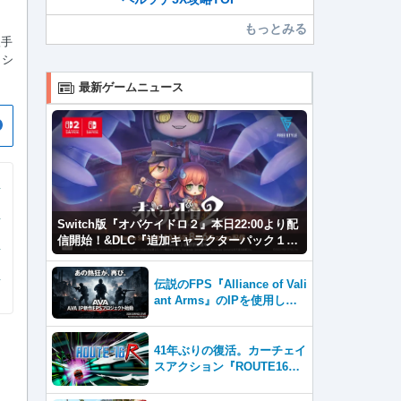
もっとみる
入手
クシ
最新ゲームニュース
Switch版『オバケイドロ２』本日22:00より配
信開始！&DLC『追加キャラクターパック１』
が登場！
伝説のFPS『Alliance of Vali
ant Arms』のIPを使用した
新作プロジェクトが2026年内
サービス開始！
41年ぶりの復活。カーチェイ
スアクション『ROUTE16
R』とファン必見の『ROUTE
16 COLLECTION』が同時発