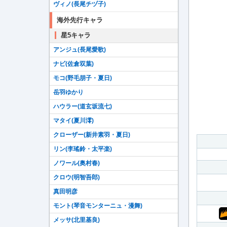
ヴィノ(長尾チヅ子)
海外先行キャラ
星5キャラ
アンジュ(長尾愛歌)
ナビ(佐倉双葉)
モコ(野毛朋子・夏日)
岳羽ゆかり
ハウラー(道玄坂流七)
マタイ(夏川澪)
クローザー(新井素羽・夏日)
リン(李瑤鈴・太平楽)
ノワール(奥村春)
クロウ(明智吾郎)
真田明彦
モント(琴音モンターニュ・漫舞)
メッサ(北里基良)