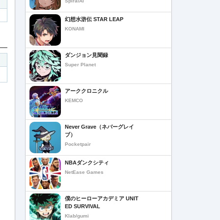
SpiralAI
幻想水滸伝 STAR LEAP
KONAMI
ダンジョン見聞録
Super Planet
アーククロニクル
KEMCO
Never Grave（ネバーグレイ
ブ）
Pocketpair
NBAダンクシティ
NetEase Games
僕のヒーローアカデミア UNIT
ED SURVIVAL
Klab/gumi