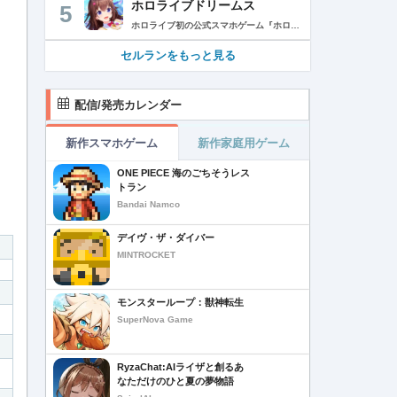
ホロライブドリームス
5
ホロライブ初の公式スマホゲーム『ホロライブドリームス(ホロドリ)』がリズム&RPGとして登場！ リズムゲームを中心に、テーマパークの発展やミニゲームなど多彩なコンテンツを収録！ 総勢50名以上のホロライブメンバーが登場し、初期収録楽曲はなんと150曲以上！ ホロライブのファンも、初めての方も幅広く楽しめる作品で、遊び方はあなた次第！ ▼本格リズムゲーム▼ 公式MVやライブ映像を背景に、本格リズムゲームが楽しめる！ 自分だけのオリジナル譜面を作って公開できる「クリエイト譜面」機能を搭載！ ・超高難度のやり込み譜面 ・タレントへの愛を詰め込んだ譜面 ・みんなで楽しめるネタ譜面 などなど、世界中のプレイヤーがつくった譜面で遊んで、楽しさ無限大！ リズムゲームが苦手な方でもオート機能で安心して遊べる！ タレント育成/編成でスコアアップを目指そう！ ▼初期収録楽曲は150曲以上▼ ホロライブ楽曲から人気カバー楽曲まで幅広く収録！ 最新ヒットから定番曲までラインナップ！ 【ホロライブ楽曲】 ・ビビデバ ・Shiny Smily Story ・BLUE CLAPPER ほか 【カバー楽曲】 ・勇者 ・メギツネ ・わたしの一番かわいいところ ほか ▼ゲームの舞台はテーマパーク▼ 舞台は、世界のどこかに浮かぶ無人島。 ホロライブメンバーと力を合わせ、夢のテーマパークを発展させていく。 リズムゲームやミニゲームをプレイしてクエストを進行しパークを発展させよう！ ホロメンクエストをプレイすることで、操作タレントが増えていく！ 推しホロメンを解放して、夢のテーマパークを作り上げよう！ ホロライブらしさあふれる施設も多数登場！ このゲームだけのオリジナルストーリーも展開！ 夢のテーマパーク完成を目指そう！ ▼1人でもみんなでも楽しめるミニゲーム▼ ひとりでも、みんなでも楽しめる多彩なミニゲームを収録！ マルチプレイ搭載で、協力や対戦で盛り上がろう！ 難しいアクションが苦手な方でも楽しめるシンプル操作のミニゲームも収録！ 短時間で遊べるカジュアルなものから、繰り返し挑戦したくなるやり込み系まで幅広くラインナップ！ プレイして報酬を獲得し、育成やパーク発展をさらに加速させよう！ ▼公式サイト：https://www.hololive-dreams.com ▼利用規約：https://www.hololive-dreams.com/terms ▼プライバシーポリシー：https://qualiarts.jp/privacy ▼Ⓒ COVER / Ⓒ QualiArts, Inc. +++++++++++++++++++++++++++++++++++++++++++++++++++++++++++ このアプリケーションには、株式会社Live2Dの「Live2D」が使用されています。
セルランをもっと見る
配信/発売カレンダー
新作スマホゲーム
新作家庭用ゲーム
ONE PIECE 海のごちそうレス
トラン
Bandai Namco
デイヴ・ザ・ダイバー
MINTROCKET
モンスターループ：獣神転生
SuperNova Game
RyzaChat:AIライザと創るあ
なただけのひと夏の夢物語