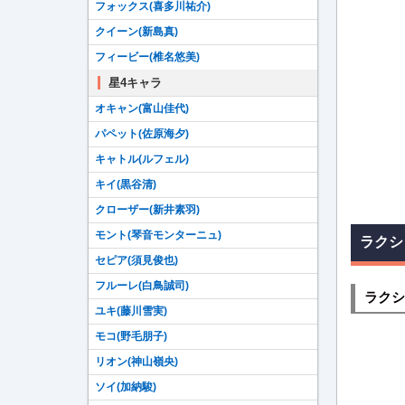
フォックス(喜多川祐介)
クイーン(新島真)
フィービー(椎名悠美)
星4キャラ
オキャン(富山佳代)
パペット(佐原海夕)
キャトル(ルフェル)
キイ(黒谷清)
クローザー(新井素羽)
モント(琴音モンターニュ)
ラクシ
セピア(須見俊也)
フルーレ(白鳥誠司)
ラクシ
ユキ(藤川雪実)
モコ(野毛朋子)
リオン(神山嶺央)
ソイ(加納駿)