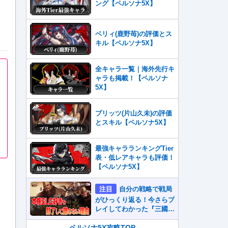
ング【ペルソナ5X】
ベリィ(鹿野苺)の評価とス
キル【ペルソナ5X】
全キャラ一覧｜海外先行キ
ャラも掲載！【ペルソナ
5X】
ブリッツ(片山久未)の評価
とスキル【ペルソナ5X】
最強キャラランキングTier
表・低レアキャラも評価！
【ペルソナ5X】
注目
自分の戦略で戦局
がひっくり返る！今さらプ
レイしてわかった『三國志
真戦』が本格SLG好きを
魅了して離さないワケ
ペルソナ5X攻略TOP