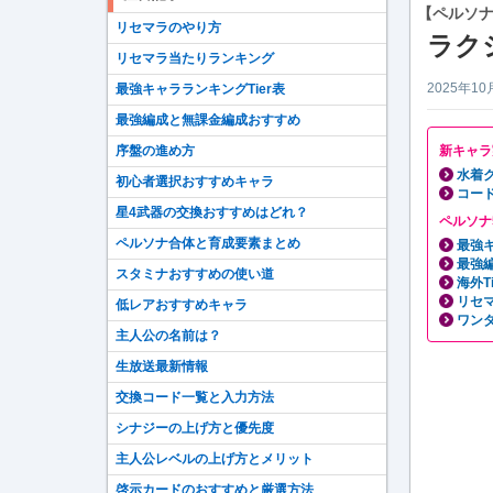
【ペルソナ
リセマラのやり方
ラク
リセマラ当たりランキング
2025年10
最強キャラランキングTier表
最強編成と無課金編成おすすめ
序盤の進め方
新キャラ
水着
初心者選択おすすめキャラ
コード
星4武器の交換おすすめはどれ？
ペルソナ
ペルソナ合体と育成要素まとめ
最強キ
最強
スタミナおすすめの使い道
海外T
リセ
低レアおすすめキャラ
ワン
主人公の名前は？
生放送最新情報
交換コード一覧と入力方法
シナジーの上げ方と優先度
主人公レベルの上げ方とメリット
啓示カードのおすすめと厳選方法