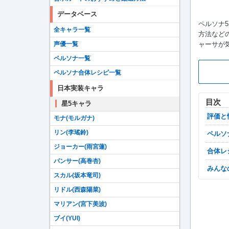
データベース
ペルソナ
全キャラ一覧
方法などの
ャーサが
声優一覧
ペルソナ一覧
ペルソナ合体レシピ一覧
日本実装キャラ
目次
星5キャラ
評価
モナ(モルガナ)
リン(李瑤鈴)
ペル
ジョーカー(雨宮蓮)
合体
パンサー(高巻杏)
みん
スカル(坂本竜司)
リドル(西森陽菜)
マリアン(宮下美波)
ブイ(YUI)