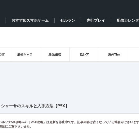
おすすめスマホゲーム
セルラン
先行プレイ
配信カレンダ
め方
最強キャラ
最強編成
低レア
海外Tier
クシャーサのスキルと入手方法【P5X】
ペルソナ5X攻略wiki｜P5X攻略」は更新を停止中です。記事内容は古くなっている場合がございま
程度にご覧下さいませ。