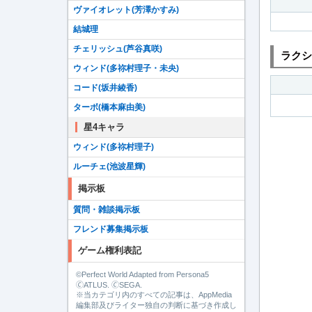
ヴァイオレット(芳澤かすみ)
結城理
チェリッシュ(芦谷真咲)
ラクシ
ウィンド(多祢村理子・未央)
コード(坂井綾香)
ターボ(橋本麻由美)
星4キャラ
ウィンド(多祢村理子)
ルーチェ(池波星輝)
掲示板
質問・雑談掲示板
フレンド募集掲示板
ゲーム権利表記
©Perfect World Adapted from Persona5
🄫ATLUS. 🄫SEGA.
※当カテゴリ内のすべての記事は、AppMedia
編集部及びライター独自の判断に基づき作成し