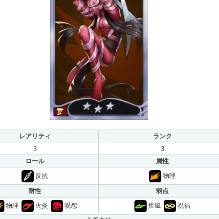
レアリティ
ランク
3
3
ロール
属性
反抗
物理
耐性
弱点
物理
火炎
呪怨
疾風
祝福