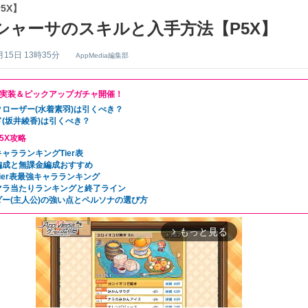
5X】
シャーサのスキルと入手方法【P5X】
月15日 13時35分
AppMedia編集部
実装＆ピックアップガチャ開催！
クローザー(水着素羽)は引くべき？
(坂井綾香)は引くべき？
5X攻略
ャラランキングTier表
編成と無課金編成おすすめ
ier表最強キャラランキング
マラ当たりランキングと終了ライン
ダー(主人公)の強い点とペルソナの選び方
もっと見る
arrow_forward_ios