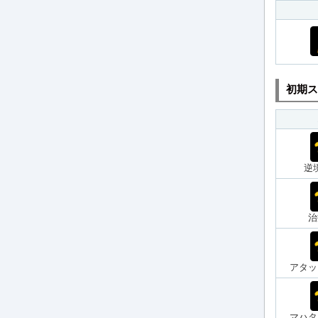
初期ス
逆
治
アタッ
マハタ