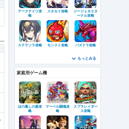
アークナイツ攻
スタセイ攻略
ジージェネエタ
略
ーナル攻略
ステラソラ攻略
モンスト攻略
パズドラ攻略
もっとみる
家庭用ゲーム機
ほの暮しの庭攻
マーベル闘魂攻
スプラレイダー
略
略
ス攻略
の