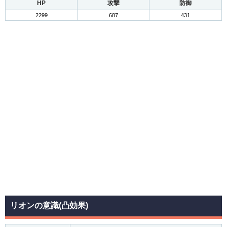
HP
攻撃
防御
2299
687
431
リオンの意識(凸効果)