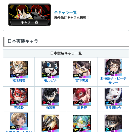
全キャラ一覧
海外先行キャラも掲載！
日本実装キャラ
日本実装キャラ一覧
野毛朋子・ピーチ
椎名悠美
モルガナ
宮下美波
サマー
李瑤鈴
雨宮蓮
高巻杏
喜多川祐介