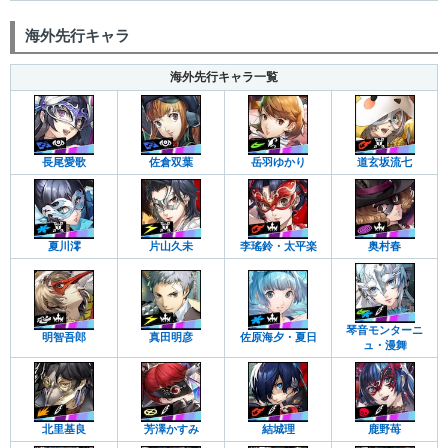
海外先行キャラ
海外先行キャラ一覧
長尾愛歌
佐倉双葉
岳羽ゆかり
道玄坂流七
夏川澪
片山久未
李瑤鈴・太平楽
奥村春
琴音モンターニ
明智吾郎
真田明彦
佐原海夕・夏日
ュ・漫舞
北里基良
芳澤かすみ
結城理
鹿野苺