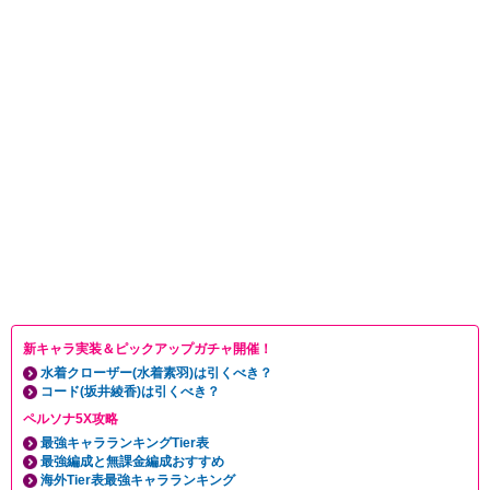
新キャラ実装＆ピックアップガチャ開催！
水着クローザー(水着素羽)は引くべき？
コード(坂井綾香)は引くべき？
ペルソナ5X攻略
最強キャラランキングTier表
最強編成と無課金編成おすすめ
海外Tier表最強キャラランキング