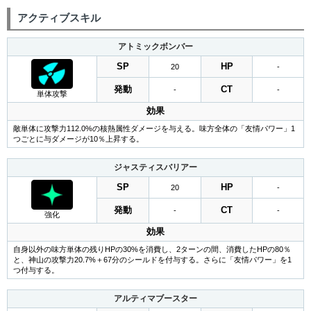
アクティブスキル
アトミックボンバー
SP
HP
20
-
発動
CT
-
-
単体攻撃
効果
敵単体に攻撃力112.0%の核熱属性ダメージを与える。味方全体の「友情パワー」1
つごとに与ダメージが10％上昇する。
ジャスティスバリアー
SP
HP
20
-
発動
CT
-
-
強化
効果
自身以外の味方単体の残りHPの30%を消費し、2ターンの間、消費したHPの80％
と、神山の攻撃力20.7%＋67分のシールドを付与する。さらに「友情パワー」を1
つ付与する。
アルティマブースター