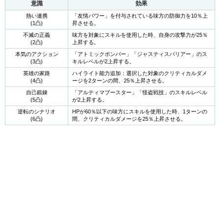
意識
効果
熱い連携
「友情パワー」を付与されている味方の防御力を10％上
(1凸)
昇させる。
不滅の正義
味方を対象にスキルを使用した時、自身の攻撃力が25％
(2凸)
上昇する。
本気のアクション
「アトミックボンバー」「ジャスティスバリアー」のス
(3凸)
キルレベルが2上昇する。
英雄の家路
ハイライト能力追加：選択した対象のクリティカルダメ
(4凸)
ージを2ターンの間、25％上昇させる。
自己鍛錬
「アルティマブースター」「怪盗戦技」のスキルレベル
(5凸)
が2上昇する。
逆転のシナリオ
HPが60％以下の味方にスキルを使用した時、1ターンの
(6凸)
間、クリティカルダメージを25％上昇させる。