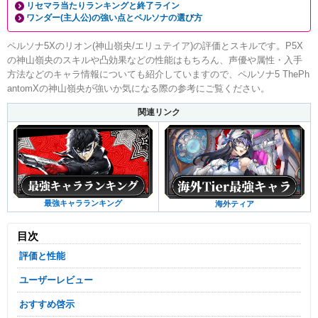
リセマラ当たりランキングと終了ライン
ワンダー(主人公)の強い点とペルソナの選び方
ペルソナ5Xのリオン(神山嶺央/エリュテイア)の評価とスキルです。P5X
の神山嶺央のスキルや凸効果などの性能はもちろん、声優や属性・入手
方法などのキャラ情報についても紹介していますので、ペルソナ5 ThePh
antomXの神山嶺央が強いか気になる際の参考にご覧ください。
関連リンク
最強キャラランキング
海外ティア
目次
評価と性能
ユーザーレビュー
おすすめ啓示