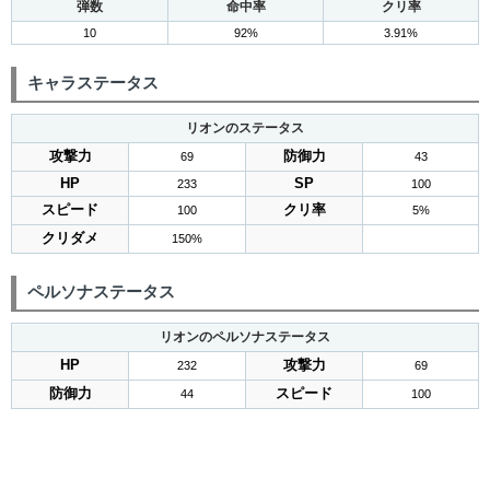
弾数
命中率
クリ率
10
92%
3.91%
キャラステータス
リオンのステータス
攻撃力
防御力
69
43
HP
SP
233
100
スピード
クリ率
100
5%
クリダメ
150%
ペルソナステータス
リオンのペルソナステータス
HP
攻撃力
232
69
防御力
スピード
44
100