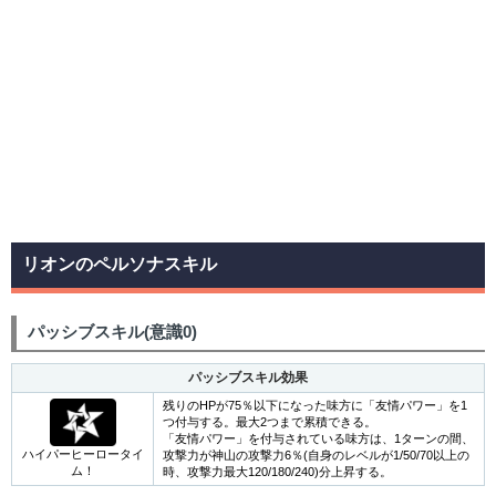
リオンのペルソナスキル
パッシブスキル(意識0)
パッシブスキル効果
残りのHPが75％以下になった味方に「友情パワー」を1
つ付与する。最大2つまで累積できる。
「友情パワー」を付与されている味方は、1ターンの間、
ハイパーヒーロータイ
攻撃力が神山の攻撃力6％(自身のレベルが1/50/70以上の
ム！
時、攻撃力最大120/180/240)分上昇する。