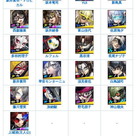
新井素羽・トロピ
坂本竜司
新島真
YUI
カル
西森陽菜
坂井綾香
富山佳代
佐原海夕
多祢村理子
ルフェル
黒谷清
長尾チヅ子
新井素羽
琴音モンターニュ
須見俊也
白鳥誠司
藤川雪実
加納駿
野毛朋子
神山嶺央
-
-
-
上城渚(主人公)