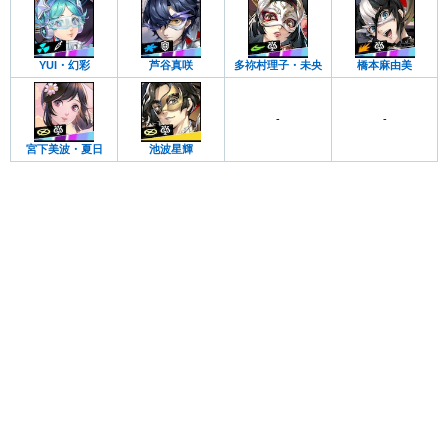
YUI・幻彩
芦谷真咲
多祢村理子・未央
橋本麻由美
-
-
宮下美波・夏日
池波星輝