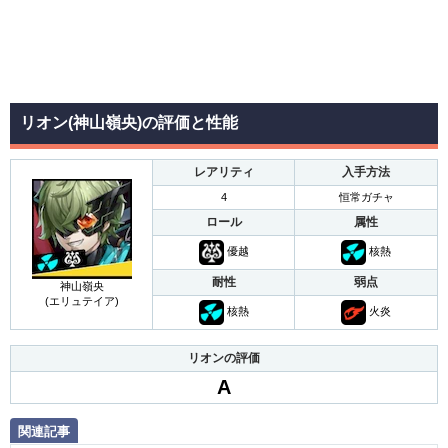
リオン(神山嶺央)の評価と性能
レアリティ
入手方法
4
恒常ガチャ
ロール
属性
優越
核熱
耐性
弱点
神山嶺央
(エリュテイア)
核熱
火炎
リオンの評価
A
関連記事