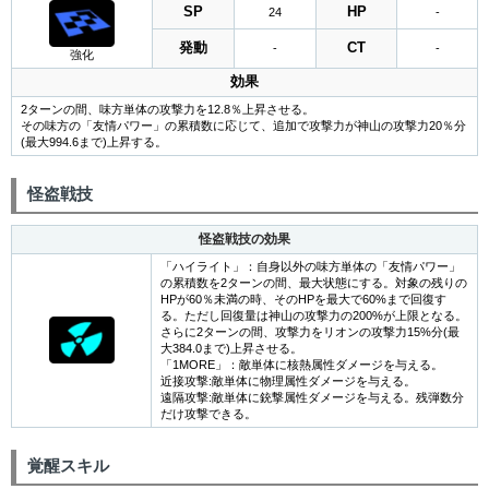
SP
HP
24
-
発動
CT
-
-
強化
効果
2ターンの間、味方単体の攻撃力を12.8％上昇させる。
その味方の「友情パワー」の累積数に応じて、追加で攻撃力が神山の攻撃力20％分
(最大994.6まで)上昇する。
怪盗戦技
怪盗戦技の効果
「ハイライト」：自身以外の味方単体の「友情パワー」
の累積数を2ターンの間、最大状態にする。対象の残りの
HPが60％未満の時、そのHPを最大で60%まで回復す
る。ただし回復量は神山の攻撃力の200%が上限となる。
さらに2ターンの間、攻撃力をリオンの攻撃力15%分(最
大384.0まで)上昇させる。
「1MORE」：敵単体に核熱属性ダメージを与える。
近接攻撃:敵単体に物理属性ダメージを与える。
遠隔攻撃:敵単体に銃撃属性ダメージを与える。残弾数分
だけ攻撃できる。
覚醒スキル