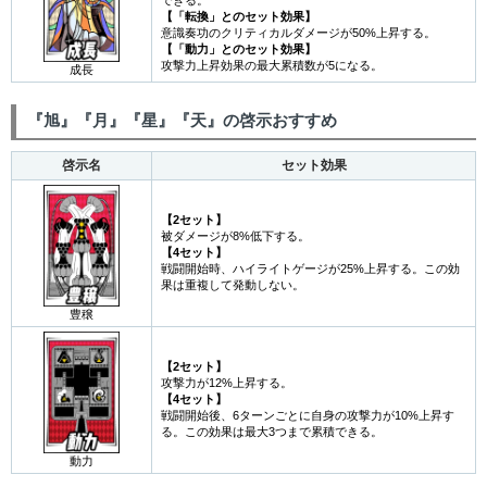
できる。
【「転換」とのセット効果】
意識奏功のクリティカルダメージが50%上昇する。
【「動力」とのセット効果】
攻撃力上昇効果の最大累積数が5になる。
成長
『旭』『月』『星』『天』の啓示おすすめ
啓示名
セット効果
【2セット】
被ダメージが8%低下する。
【4セット】
戦闘開始時、ハイライトゲージが25%上昇する。この効
果は重複して発動しない。
豊穣
【2セット】
攻撃力が12%上昇する。
【4セット】
戦闘開始後、6ターンごとに自身の攻撃力が10%上昇す
る。この効果は最大3つまで累積できる。
動力