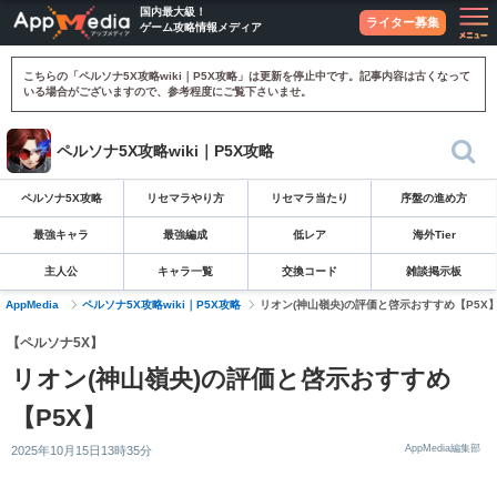
国内最大級！
ライター募集
ゲーム攻略情報メディア
こちらの「ペルソナ5X攻略wiki｜P5X攻略」は更新を停止中です。記事内容は古くなって
いる場合がございますので、参考程度にご覧下さいませ。
ペルソナ5X攻略wiki｜P5X攻略
ペルソナ5X攻略
リセマラやり方
リセマラ当たり
序盤の進め方
最強キャラ
最強編成
低レア
海外Tier
主人公
キャラ一覧
交換コード
雑談掲示板
AppMedia
ペルソナ5X攻略wiki｜P5X攻略
リオン(神山嶺央)の評価と啓示おすすめ【P5X
【ペルソナ5X】
リオン(神山嶺央)の評価と啓示おすすめ
【P5X】
AppMedia編集部
2025年10月15日13時35分