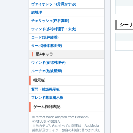
ヴァイオレット(芳澤かすみ)
結城理
チェリッシュ(芦谷真咲)
シーサ
ウィンド(多祢村理子・未央)
コード(坂井綾香)
ターボ(橋本麻由美)
星4キャラ
ウィンド(多祢村理子)
ルーチェ(池波星輝)
掲示板
質問・雑談掲示板
フレンド募集掲示板
ゲーム権利表記
©Perfect World Adapted from Persona5
🄫ATLUS. 🄫SEGA.
※当カテゴリ内のすべての記事は、AppMedia
編集部及びライター独自の判断に基づき作成し