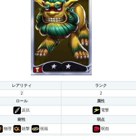
レアリティ
ランク
2
2
ロール
属性
反抗
電撃
耐性
弱点
物理
銃撃
祝福
呪怨