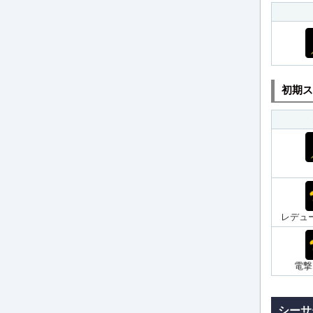
初期ス
レデュ
電撃
シーサ