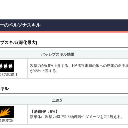
ーのペルソナスキル
ブスキル(深化最大)
パッシブスキル効果
攻撃力が5.8%上昇する。HP70%未満の敵への感電の命中
が45%上昇する。
けの獣像Ⅰ
キル
二連牙
【消費HP：6%】
敵単体に攻撃力43.7%の物理属性ダメージを2回与える。
単体攻撃