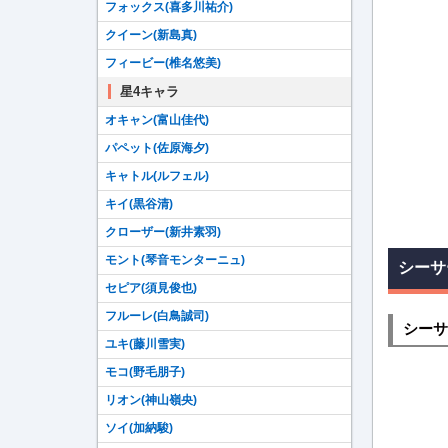
フォックス(喜多川祐介)
クイーン(新島真)
フィービー(椎名悠美)
星4キャラ
オキャン(富山佳代)
パペット(佐原海夕)
キャトル(ルフェル)
キイ(黒谷清)
クローザー(新井素羽)
モント(琴音モンターニュ)
シーサ
セピア(須見俊也)
フルーレ(白鳥誠司)
シーサ
ユキ(藤川雪実)
モコ(野毛朋子)
リオン(神山嶺央)
ソイ(加納駿)