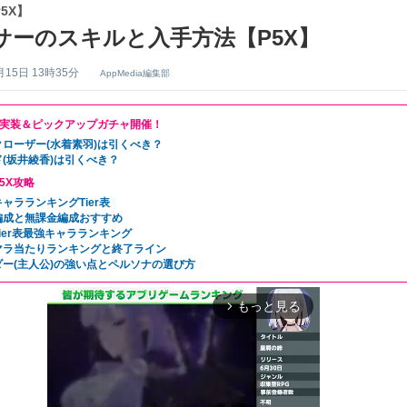
5X】
サーのスキルと入手方法【P5X】
月15日 13時35分
AppMedia編集部
実装＆ピックアップガチャ開催！
クローザー(水着素羽)は引くべき？
(坂井綾香)は引くべき？
5X攻略
ャラランキングTier表
編成と無課金編成おすすめ
ier表最強キャラランキング
マラ当たりランキングと終了ライン
ダー(主人公)の強い点とペルソナの選び方
もっと見る
arrow_forward_ios