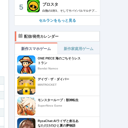
ブロスタ
5
白熱の3対3、そしてサバイバルマルチプレイを楽しめるモバイルゲーム！3分間で展開する様々なゲームモード… 友達と共闘するもよし、一人で戦うもよし。 強力な必殺技や特殊能力を持ったキャラクターを入手して、アップグレードしましょう。ユニークなスキンを集めれば、戦場でひときわ目立つこと間違いなし！ブロスタワールドの不思議なステージで、バトルを繰り広げましょう！ ブロスタは無料でダウンロードおよびプレイが可能ですが、一部のゲーム内アイテムを有料で購入いただくことも可能です（ランダムなアイテムを含む）。ゲーム内アイテムの有料購入を希望しない場合は、デバイスの設定からアプリ内課金を無効にしてください。 様々なゲームモードで戦おう エメラルドハント（3対3）：チームの仲間と共に敵チームに勝利！エメラルドを10個集めたら最後まで守り抜きましょう。倒されるとエメラルドも失います。 バトルロイヤル（ソロ/デュオ）：生き残りをかけたサバイバルモード。キャラクターのパワーアップを集めましょう。デュオまたはソロモードを選んだら、大混乱の戦場で最後まで生き延びた者が勝者となります。そして勝者がすべてを独り占めします！ ブロストライカー（3対3）：ひと味違うゲームモードです！サッカーの腕試しといきましょう。先に2ゴールを決めたチームが勝利します。なおレッドカードはありませんので、激しいバトルにご注意ください。 賞金稼ぎ（3対3）：敵を倒して星を獲得！自分の星も守り抜きましょう。より多くの星を集めたチームの勝利です。 強奪（3対3）：チームの金庫を守りながら、敵チームの金庫の破壊を目指します。ひっそりと前進したら、豪快にお宝までの道を切り拓きましょう！ 特別イベント：期間限定の特別な対人および対CPUゲームモードです。 チャンピオンシップチャレンジ：ブロスタのゲーム内予選に参加して、eスポーツの世界に飛び込みましょう！ キャラクターのアンロックとアップグレード 強力な必殺技や特殊能力を持ったキャラクターを集めて、アップグレードしましょう。キャラクターを強化して、ユニークなスキンを集めましょう。 ブロスタパス クエストやブロスタボックス、エメラルド、ピンズ、そしてブロスタパス限定スキンなど、特典が盛りだくさん！シーズンごとに特典は変わります。 MVPプレイヤーになろう ローカルのランキングを駆け上がり、あなたの強さを証明しましょう！ どんな時も進化しよう 新たなキャラクターやスキン、マップ、特別イベント、ゲームモードを探し求めましょう。 特徴： 3対3のリアルタイム対戦で世界中のプレイヤーとバトル 白熱のモバイル向けサバイバルマルチプレイ 独自の攻撃や必殺技を持った、強力な新キャラクターをアンロック 日々入れ替わるイベントとゲームモード バトルは一人でも、フレンドと一緒でもプレイ可能 グローバルまたはローカルのランキングを駆け上がろう 仲間とクラブを結成したり参加したりして、情報交換しながら共に戦おう スキンをアンロックしてキャラクターをカスタマイズ プレイヤーが作った攻略の難しい新マップ クラッシュ・オブ・クラン、クラッシュ・ロワイヤル、ブーム・ビーチの制作会社がお届けするバトルゲーム！ サポート： サポートが必要な際は、ゲーム内の設定の「ヘルプとサポート」からご連絡いただくか、http://supercell.helpshift.com/a/brawl-stars/をご覧ください。 プライバシーポリシー： http://supercell.com/en/privacy-policy/jp/ サービス利用規約： http://supercell.com/en/terms-of-service/jp/ 保護者の皆さまへ： http://supercell.com/en/parents/jp/
セルランをもっと見る
配信/発売カレンダー
新作スマホゲーム
新作家庭用ゲーム
ONE PIECE 海のごちそうレス
トラン
Bandai Namco
デイヴ・ザ・ダイバー
MINTROCKET
モンスターループ：獣神転生
SuperNova Game
RyzaChat:AIライザと創るあ
なただけのひと夏の夢物語