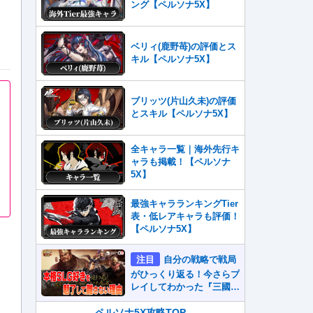
ング【ペルソナ5X】
ベリィ(鹿野苺)の評価とス
キル【ペルソナ5X】
ブリッツ(片山久未)の評価
とスキル【ペルソナ5X】
全キャラ一覧｜海外先行キ
ャラも掲載！【ペルソナ
5X】
最強キャラランキングTier
表・低レアキャラも評価！
【ペルソナ5X】
注目
自分の戦略で戦局
がひっくり返る！今さらプ
レイしてわかった『三國志
真戦』が本格SLG好きを
魅了して離さないワケ
ペルソナ5X攻略TOP