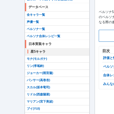
データベース
ペルソナ
全キャラ一覧
のペルソナ
なる際の
声優一覧
ペルソナ一覧
ペルソナ合体レシピ一覧
日本実装キャラ
目次
星5キャラ
評価
モナ(モルガナ)
リン(李瑤鈴)
ペル
ジョーカー(雨宮蓮)
合体
パンサー(高巻杏)
みん
スカル(坂本竜司)
リドル(西森陽菜)
マリアン(宮下美波)
ブイ(YUI)