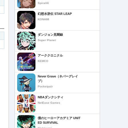
SpiralAI
幻想水滸伝 STAR LEAP
KONAMI
ダンジョン見聞録
Super Planet
アーククロニクル
KEMCO
Never Grave（ネバーグレイ
ブ）
Pocketpair
NBAダンクシティ
NetEase Games
僕のヒーローアカデミア UNIT
ED SURVIVAL