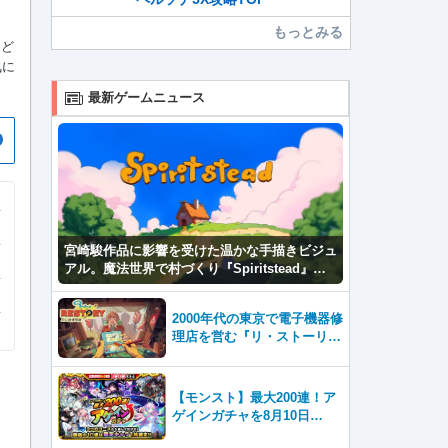
もっとみる
など
気に
最新ゲームニュース
宮崎駿作品に影響を受けた温かな手描きビジュ
アル。魔法世界で村づくり『Spiritstead』本
日発売
2000年代の東京で電子機器修
理店を営む『リ・ストーリ
ー: 思い出修理屋 (ReStor
y)』本日Steamで配信開始
【モンスト】最大200連！ア
ゲインガチャを8月10日
（月）より開催！