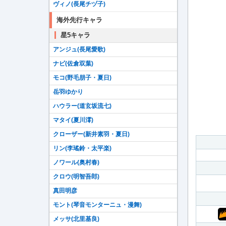
ヴィノ(長尾チヅ子)
海外先行キャラ
星5キャラ
アンジュ(長尾愛歌)
ナビ(佐倉双葉)
モコ(野毛朋子・夏日)
岳羽ゆかり
ハウラー(道玄坂流七)
マタイ(夏川澪)
クローザー(新井素羽・夏日)
リン(李瑤鈴・太平楽)
ノワール(奥村春)
クロウ(明智吾郎)
真田明彦
モント(琴音モンターニュ・漫舞)
メッサ(北里基良)