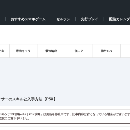
おすすめスマホゲーム
セルラン
先行プレイ
配信カレンダ
め方
最強キャラ
最強編成
低レア
海外Tier
ーサーのスキルと入手方法【P5X】
ペルソナ5X攻略wiki｜P5X攻略」は更新を停止中です。記事内容は古くなっている場合がございま
程度にご覧下さいませ。