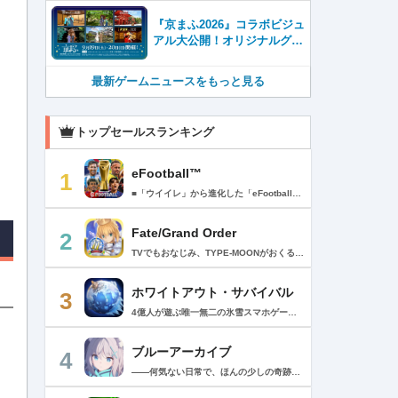
『京まふ2026』コラボビジュ
アル大公開！オリジナルグッ
ズやキャラカフェエリアな
ど、見どころ満載！！
最新ゲームニュースをもっと見る
トップセールスランキング
eFootball™
1
■「ウイイレ」から進化した「eFootball™」 人気サッカーゲーム「ウイニングイレブン」が「eFootball™」とタイトルを変え、大きく進化して生まれ変わりました。「eFootball™」で新しいサッカーゲームを体感しましょう！ ■はじめての方でも安心 ダウンロード後は、実践を交えたステップアップ方式のチュートリアルで直感的に基本操作を覚えることができます！さらに、チュートリアルを全てクリアすると、リオネル メッシがもらえます！！ また、試合の面白さや爽快感を楽しんでいただくためにスマートアシストを実装。 複雑な操作をしなくても、華麗なドリブルやパスで相手をかわして強烈なシュートでゴールを奪うことができます！ 【基本的な遊び方】 ■好きなチームで始めよう 欧州、米州、アジアなど世界各国のクラブやナショナルチームなどお気に入りのチームでスタートできます！ ■選手を獲得しましょう チームを作成したら、選手を獲得しましょう。現役のスーパースターや、歴史に残るレジェンドたちが、あなたのクラブでの活躍を待っています！ ・スペシャル選手リスト 現実の試合で大活躍した選手や、注目リーグの選手、レジェンドなどの特別な選手を獲得できます。 ・スタンダード選手リスト 好きな選手を獲得できます。条件を設定して絞り込むことができます。 ・監督リスト さまざまな戦術や得意な育成タイプを持った監督を獲得できます。 ■試合を楽しもう 獲得した選手でチームを編成したら、いよいよ試合に挑戦！ AIを相手に腕を磨いたり、オンライン対戦でランキングを競ったり、楽しみ方はあなた次第です。 ・対AI戦で腕を磨く 注目リーグのチームやナショナルチームを相手に戦うイベントなど、サッカーシーズンに合わせたさまざまなテーマのイベントが開催されています。 また、10段階にレベル分けされたDivision制の「eFootball™ リーグ」で楽しみながらレベルアップしていくことも可能です！ ・対人戦で実力を試す Division制の全ユーザーとランキングを競う「eFootball™ リーグ」や、毎週開催される様々なイベントで、オンラインでのリアルタイム対戦を楽しむことができます。あなたのドリームチームで、最高峰のDivision 1を目指しましょう！ ・友達と最大3vs3の対戦を楽しむ フレンドマッチ機能を使って、友達と対戦することができます。育て上げたチームの強さを友達に見せつけましょう！ また、最大3vs3の協力対戦も可能。友達とオンラインで集まって対戦を楽しみましょう！ ■選手を育てる 獲得した選手は、選手種別によっては成長させることができます。 試合に出場させたり、ゲーム内アイテムを使用したりして、選手のレベルを上げる事で入手できる「タレントポイント」で、能力パラメータを上昇させましょう。 より自分好みの選手にしたい場合は、手動でポイントを割り振りましょう。 ポイントの割り振りに迷った場合は、[おまかせ]で設定することもできます。 自分だけのお気に入りの選手に育て上げましょう！ 【もっと楽しむ】 ■Live Updateを毎週配信 選手の移籍や、現実の試合での活躍が反映される「Live Update」を搭載。 毎週配信される「Live Update」を参考に、スカッドを編成し試合に挑みましょう。 ■スタジアムをカスタマイズ 試合中のスタジアムに反映されるコレオ・オブジェクトなどのスタジアムパーツをカスタマイズできます。 思い通りのスタジアムにアレンジして、ゲーム体験を彩りましょう！ ※居住国・地域が以下のお客様には、eFootball™ コインによるルートボックス施策をご提供しておりません。 ベルギー、ブラジル(18歳未満) 【最新情報について】 本商品は、新機能やモードの追加、ゲームプレイ・イベントのアップデートを継続的に行っていきます。 最新情報は「eFootball™」公式サイトをご確認ください。 【ダウンロードについて】 本アプリをダウンロードするためには、ストレージに約3.3GBの空き容量が必要となります。 あらかじめ3.3GB以上の容量を空けてからダウンロードを行っていただけますようお願いします。 ダウンロード時はWi-Fi環境で接続することを推奨いたします。 ※アップデートにつきましても同様となります。 【通信環境について】 本アプリはオンラインゲームです。通信可能な環境でお楽しみください。
Fate/Grand Order
2
TVでもおなじみ、TYPE-MOONがおくるFateのRPG！ スマホでも本格的なRPGが楽しめる。 文字数にして500万字超という、圧倒的なボリュームを堪能できるストーリー！ 本編以外にもキャラクターごとにストーリーを用意し、Fateファンも今回はじめてFateの世界を体験される方も十分満足いただける内容となっています。 【あらすじ】 西暦2015年。 地球の未来を観測するカルデアは、2017年以降の人類史が崩壊している事実を確認した。 昨日まで確かに存在していた2115年までの“約束された未来”は、何の前触れもなく突如として消え去ったのだ。 なぜ。どうして。だれが。どうやって。 西暦2004年 日本 ある地方都市。 ここに今まではなかった、「観測できない領域」が現れたと。 カルデアはこれを人類絶滅の原因と仮定し、いまだ実験段階だった第六の実験を決行する事となった。 それは過去への時間旅行。 人間を霊子化させて過去に送りこみ、事象に介入する事で時空の特異点を解明、あるいは破壊する禁断の儀式。 その名を人理守護指令、グランドオーダー。 人類を守るために人類史に立ち向かう、運命と戦うものたちの総称である。 【ゲーム概要】 スマホに最適化された簡単操作のコマンドオーダーバトル！ プレイヤーはマスターとなって英霊たちを操り敵を倒し謎を解明していく。 好みの英霊で戦うか、強い英霊で戦うかバトルスタイルはプレイヤーしだい。 ◆豪華声優陣が続々参加 青木志貴、茜屋日海夏、赤羽根健治、明坂聡美、浅川悠、朝日奈丸佳、阿澄佳奈、阿部彬名、阿部敦、阿部里果、雨宮天、新井里美、井口裕香、井澤詩織、石川界人、石川由依、石谷春貴、伊瀬茉莉也、市ノ瀬加那、伊藤彩沙、伊藤かな恵、伊東健人、伊藤静、伊藤美紀、稲田徹、井上和彦、井上喜久子、井上麻里奈、伊丸岡篤、石見舞菜香、上坂すみれ、植田佳奈、上田麗奈、内田真礼、内田雄馬、内山昂輝、梅原裕一郎、江川央生、江口拓也、江越彬紀、遠藤綾、大久保瑠美、大空直美、大塚明夫、大塚芳忠、大原さやか、大和田仁美、岡本信彦、置鮎龍太郎、小倉唯、小澤亜李、小野賢章、小野大輔、小野友樹、小見川千明、かかずゆみ、柿原徹也、加隈亜衣、笠間淳、加瀬康之、門脇舞以、金元寿子、神尾晋一郎、茅野愛衣、川澄綾子、河西健吾、川野剛稔、神奈延年、鬼頭明里、木村珠莉、木村良平、桐本拓哉、釘宮理恵、久野美咲、黒木ほの香、黒田崇矢、桑原由気、KENN、高野麻里佳、古賀葵、小清水亜美、後藤邑子、小西克幸、小林千晃、小林ゆう、小林裕介、小原好美、小松未可子、子安武人、小山力也、近藤玲奈、斎賀みつき、西前忠久、斉藤壮馬、斎藤千和、坂本真綾、佐倉綾音、櫻井孝宏、佐藤聡美、佐藤利奈、沢城みゆき、下屋則子、島﨑信長、嶋村侑、庄司宇芽香、白石晴香、新垣樽助、真堂圭、末柄里恵、杉田智和、杉山紀彰、鈴木達央、鈴木崚汰、鈴代紗弓、鈴村健一、諏訪彩花、諏訪部順一、関俊彦、関智一、瀬戸麻沙美、芹澤優、仙台エリ、千本木彩花、園崎未恵、大地葉、高乃麗、高野直子、高橋花林、高橋李依、高山みなみ、武内駿輔、竹内良太、武田華、田中敦子、田中美海、田中理恵、谷山紀章、種﨑敦美、種田梨沙、田丸篤志、田村睦心、田村ゆかり、丹下桜、千葉繁、千葉翔也、津田健次郎、紡木吏佐、鶴岡聡、寺崎裕香、寺島拓篤、東山奈央、土岐隼一、飛田展男、戸松遥、豊永利行、鳥海浩輔、中井和哉、中田譲治、長縄まりあ、仲村美沙希、中村悠一、名塚佳織、生天目仁美、浪川大輔、能登麻美子、野中藍、乃村健次、土師孝也、長谷川育美、花江夏樹、花澤香菜、花守ゆみり、早見沙織、原由実、春野杏、潘めぐみ、日岡なつみ、日笠陽子、日野聡、平川大輔、ファイルーズあい、福圓美里、福西勝也、福山潤、藤井隼、藤沼建人、ブリドカットセーラ恵美、古川慎、保志総一朗、星野貴紀、堀内賢雄、堀江由衣、本多真梨子、本多陽子、本渡楓、前野智昭、M・A・O、増田俊樹、Machico、松風雅也、真殿光昭、マフィア梶田、三上哲、三木眞一郎、水樹奈々、水島大宙、水橋かおり、緑川光、水瀬いのり、南央美、峯田茉優、宮野真守、宮本充、村瀬歩、森川智之、森田了介、森永千才、森なな子、諸星すみれ、安井邦彦、山路和弘、山下大輝、山下七海、山寺宏一、山根綺、山野井仁、山村響、悠木碧、ゆかな、遊佐浩二、吉野裕行、佳村はるか、米澤円、若林直美、和氣あず未、和多田美咲（50音順） ◆全体構成・メインシナリオ・シナリオ・総監督 奈須きのこ ◆リードキャラクターデザイナー 武内崇 ◆アートディレクション TYPE-MOON ◆メインシナリオ・シナリオ執筆 東出祐一郎、桜井光 水瀬葉月、星空めてお ◆ゲストライター amphibian、虚淵玄（ニトロプラス）、acpi、ＯＫＳＧ（TYPE-MOON）、経験値、小太刀右京、三田誠、たけのこ星人、橘公司、田中天（株式会社フラッグノーツ）、成田良悟、鋼屋ジン、ひろやまひろし、円居挽、茗荷屋甚六、矢野俊策（株式会社フラッグノーツ）、リヨ（50音順） ◆キャラクターデザイン I-IV、蒼月タカオ（TYPE-MOON）、AKIRA、Azusa、東冬、荒野、Anmi、池澤真、石田あきら、いみぎむる、兔ろうと、羽海野チカ、大森葵、岡崎武士、okojo、およ、加藤いつわ、カワグチタケシ、きばどりリュー、桐原小鳥、ギンカ、倉花千夏、黒星紅白、小梅けいと、近衛乙嗣、小松崎類、こやまひろかず（TYPE-MOON）、西藤浩樹（LASENGLE）、saitom、坂本みねぢ、佐々木少年、サテー、色素、縞うどん（TYPE-MOON）、島田フミカネ、しまどりる、sime、下越（TYPE-MOON）、シャカＰ（LASENGLE）、白浜鴎、しらび、白峰、真じろう、STAR影法師、曽我誠、タイキ、高橋慶太郎、高山箕犀、竹、武中英雄、武梨えり、たけのこ星人、TAKOLEGS、田島昭宇、タスクオーナ、danciao、中央東口、CHOCO、悌太、Dd、天空すふぃあ、DANGERDROP、toi8、トリダモノ、中原、なまにくATK、西出ケンゴロー、nipi、ネコタワワ、NOCO、pako、林けゐ、原田たけひと、春野友矢、ばん！、Bすけ、左、ヒライユキオ、平野稜二、広江礼威、ひろやまひろし、PFALZ、ぶくろて、huke、BLACK（TYPE-MOON）、古海鐘一、BUNBUN、hou、ホトソウカ、本庄雷太、前田浩孝、マシマサキ、また、松竜、Mika Pikazo、緑川美帆、三輪士郎、村山竜大、めろん22、望月けい、元村人、森井しづき、森山大輔、山中虎鉄、YOCO_N（LASENGLE）、余湖裕輝、米山舞、La-na、lack、リヨ、Ryota-H、輪くすさが、redjuice、ReDrop、ろび～な、ワダアルコ、渡れい（50音順） このアプリケーションには、（株）ＣＲＩ・ミドルウェアの「CRIWARE（TM）」が使用されています。
ホワイトアウト・サバイバル
3
4億人が遊ぶ唯一無二の氷雪スマホゲーム！サクッと爽快！みんなで極寒サバイバル ！ 猛吹雪に襲われ、かつての世界は崩壊。人類の文明の灯火は、氷雪の中で今にも消えかかっている…。 生存者達よ、今こそ立ち上がれ！——仲間を率いて希望の灯りをともし、凍てつく大地に新たな拠点を築こう！ さらに新規ユーザー限定でSSR英雄「ジャスミン」が無料で仲間入り！ 彼女と共に氷原の奥地へと踏み込み、吹雪の中に潜む未知の脅威に立ち向かおう！ 【ゲームの特徴】 ◆領地再建！凍土に希望の光を！ 大溶鉱炉に火を灯すことから始めて、積もった雪を溶かして領土を開拓しよう！ 法令を発布して人員を的確に配置すれば、拠点の建設効率がぐんとアップ！ ◆放置で楽々、資源を効率ストック！ ワンタップで英雄を派遣するだけで、見守りは不要！ オフライン中も資源は自動でたっぷり蓄積されて、戻れば報酬が山盛り！極寒サバイバルでも、もう怖くない！ ◆お手軽に始められる氷雪ミニゲーム！ ミニゲームが次々と登場！「穴釣り選手権」でレア生物図鑑を解放し、「除雪隊」で雪山の宝を発見しよう！ スキマ時間でも気軽にプレイできて、雪原ライフは楽しさ満載！ ◆戦略を駆使して、英雄で敵を撃退！ 英雄はレベル共有で育成の手間いらずで、スキルを活かせば様々な難関を攻略可能！ 最強チームを組み上げて、敵を圧倒しよう！ ◆協力プレイで、凍土制覇を目指そう！ 同盟の支援で負傷者の治療や育成もスピードアップ！ 作戦を練って仲間と役割分担すれば戦力倍増！勝利の喜びをみんなで分かち合おう！ さらにたくさんのコンテンツをお届けいたします： ◆オフィシャルサイト: https://whiteoutsurvival.centurygames.com/ja ◆X: https://x.com/WOS_Japan ◆Facebook: https://www.facebook.com/WhiteoutSurvival ◆Discord: https://discord.gg/whiteoutsurvival ◆YouTube: https://www.youtube.com/@WhiteoutSurvivalOfficial_JA ◆TikTok: https://www.tiktok.com/@howasaba.jp
ブルーアーカイブ
4
――何気ない日常で、ほんの少しの奇跡を見つける物語 Yostarが贈る学園×青春×物語RPG『ブルーアーカイブ -Blue Archive-』！ 先生として、個性豊かで魅力的な生徒たちと共に、一風変わった学園都市キヴォトスの 日常を過ごそう！ ■あらすじ ここは学園都市キヴォトス。 数千の学園からなる超巨大学園都市では、日々トラブルが絶えない。 この問題に対応すべく、連邦生徒会長によって連邦捜査部【シャーレ】が設立された。 この物語は【シャーレ】の顧問となる先生とそれに協力する生徒たちと学園都市での日常を 描いた物語である。 ▼可愛いキャラクターが活躍する3Dバトル 大迫力の3Dリアルタイムバトル！ 可愛いキャラクター達が画面いっぱいに所狭しと大活躍。 あなたは先生として、生徒たちを指揮しよう！ ▼個性豊かなキャラクターを彩るハイクオリティの2Dアニメーション 美少女キャラクターたちが綺麗な2Dアニメーションであなたを迎えてくれる！ 仲良くなると特別なアニメーションが見れることもあるぞ！ ▼生徒たちと絆を深めて彼女たちと特別な日常を過ごそう！ 一緒にいる時間が長ければ長いほど、彼女たちはあなたとの絆は深まっていく。 そんな彼女たちとの日々が、きっとあなたの日常を特別なものに！ ▼公式Twitter https://twitter.com/Blue_ArchiveJP ▼公式サイト https://bluearchive.jp/ (C)Yostar, Inc.