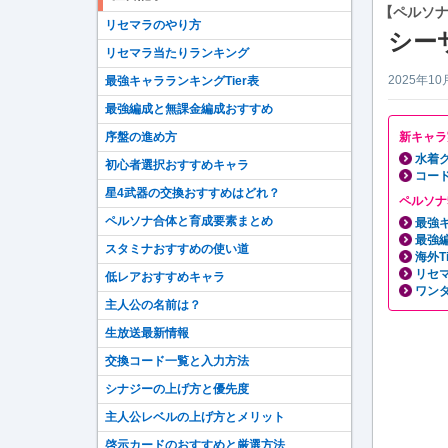
【ペルソナ
リセマラのやり方
シー
リセマラ当たりランキング
2025年10
最強キャラランキングTier表
最強編成と無課金編成おすすめ
序盤の進め方
新キャラ
水着
初心者選択おすすめキャラ
コード
星4武器の交換おすすめはどれ？
ペルソナ
ペルソナ合体と育成要素まとめ
最強キ
最強
スタミナおすすめの使い道
海外T
リセ
低レアおすすめキャラ
ワン
主人公の名前は？
生放送最新情報
交換コード一覧と入力方法
シナジーの上げ方と優先度
主人公レベルの上げ方とメリット
啓示カードのおすすめと厳選方法