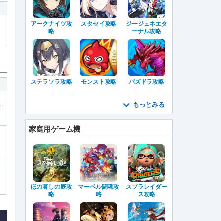
アークナイツ攻
スタセイ攻略
ジージェネエタ
略
ーナル攻略
ステラソラ攻略
モンスト攻略
パズドラ攻略
もっとみる
%
家庭用ゲーム機
ほの暮しの庭攻
マーベル闘魂攻
スプラレイダー
略
略
ス攻略