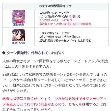
おすすめ状態異常キャラ
・100%呪いを2ターン付与
・1凸の行動順+30%で先制が取れる
・
2凸で呪いが3ターンに延長
・
必殺技を使うと呪いが消えるので発動厳禁
更紗帆奈
・100%火傷を2ターン付与
・1凸の行動順+30%で先制が取れる
・必殺技発動で相手の被ダメージも上昇可能
眞尾ひみか
ターン開始時に付与されていればOK
人魚の魔女は毎ターン2回行動をする敵だが、スピードアップの判定
は1回目の行動をする直前のみ。
2回行動によって状態異常の効果ターンも2ターン分進んでしまうの
で、ひみかの場合は毎ターン付与しないと食い止めることができな
いが、帆奈は2凸してあれば3ターン持続となっているので1回分の
余裕が生まれる。
帆奈は状態異常維持がしやすく、ひみかは必殺技で被ダメージアッ
プも狙えるとそれぞれに利点がある
ので、どちらを採用するかは好
みで決めてしまって良いだろう。