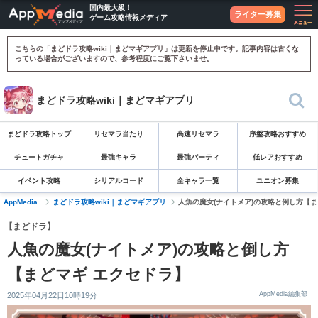
国内最大級！
ライター募集
ゲーム攻略情報メディア
こちらの「まどドラ攻略wiki｜まどマギアプリ」は更新を停止中です。記事内容は古くな
っている場合がございますので、参考程度にご覧下さいませ。
まどドラ攻略wiki｜まどマギアプリ
まどドラ攻略トップ
リセマラ当たり
高速リセマラ
序盤攻略おすすめ
チュートガチャ
最強キャラ
最強パーティ
低レアおすすめ
イベント攻略
シリアルコード
全キャラ一覧
ユニオン募集
AppMedia
まどドラ攻略wiki｜まどマギアプリ
人魚の魔女(ナイトメア)の攻略と倒し方【ま
【まどドラ】
人魚の魔女(ナイトメア)の攻略と倒し方
【まどマギ エクセドラ】
AppMedia編集部
2025年04月22日10時19分