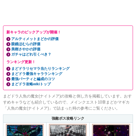
新キャラのピックアップが開催！
アルティメットまどかの評価
眼鏡ほむらの評価
美樹さやかの評価
ガチャはどれ引くべき？
ランキング更新！
まどドラリセマラ当たりランキング
まどドラ最強キャラランキング
最強パーティと編成のコツ
まどドラ攻略wikiトップ
まどドラ人魚の魔女(ナイトメア)の攻略と倒し方を掲載しています。おす
すめキャラなども紹介しているので、メインクエスト10章まどかマギカ
「人魚の魔女(ナイトメア)」で詰まった時の参考にご覧ください。
強敵ボス攻略リンク