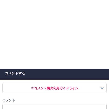
コメントする
コメント欄の利用ガイドライン
コメント
以下の書き込みを禁止とし、場合によってはコメント削除や書き込み制
限を行う可能性がございます。 あらかじめご了承ください。