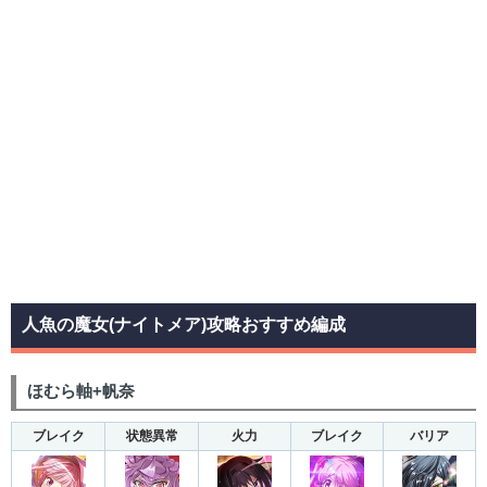
人魚の魔女(ナイトメア)攻略おすすめ編成
ほむら軸+帆奈
ブレイク
状態異常
火力
ブレイク
バリア