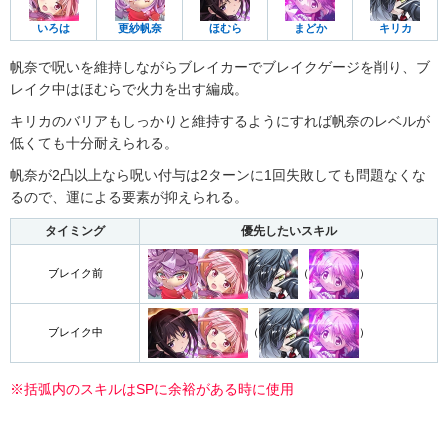
いろは
更紗帆奈
ほむら
まどか
キリカ
帆奈で呪いを維持しながらブレイカーでブレイクゲージを削り、ブ
レイク中はほむらで火力を出す編成。
キリカのバリアもしっかりと維持するようにすれば帆奈のレベルが
低くても十分耐えられる。
帆奈が2凸以上なら呪い付与は2ターンに1回失敗しても問題なくな
るので、運による要素が抑えられる。
タイミング
優先したいスキル
（
）
ブレイク前
（
）
ブレイク中
※括弧内のスキルはSPに余裕がある時に使用