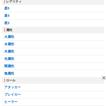
レアリティ
星5
星4
星3
属性
火属性
水属性
木属性
光属性
闇属性
無属性
ロール
アタッカー
ブレイカー
ヒーラー