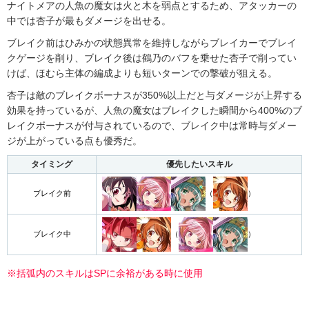
ナイトメアの人魚の魔女は火と木を弱点とするため、アタッカーの
中では杏子が最もダメージを出せる。
ブレイク前はひみかの状態異常を維持しながらブレイカーでブレイ
クゲージを削り、ブレイク後は鶴乃のバフを乗せた杏子で削ってい
けば、ほむら主体の編成よりも短いターンでの撃破が狙える。
杏子は敵のブレイクボーナスが350%以上だと与ダメージが上昇する
効果を持っているが、人魚の魔女はブレイクした瞬間から400%のブ
レイクボーナスが付与されているので、ブレイク中は常時与ダメー
ジが上がっている点も優秀だ。
タイミング
優先したいスキル
（
）
ブレイク前
（
）
ブレイク中
※括弧内のスキルはSPに余裕がある時に使用