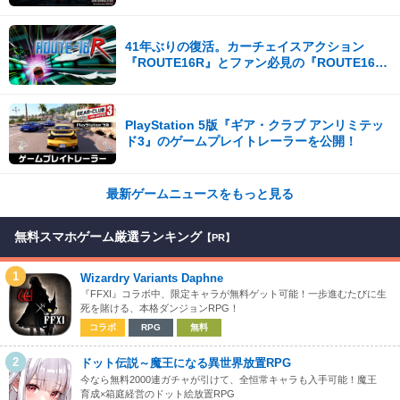
ス開始！
41年ぶりの復活。カーチェイスアクション
『ROUTE16R』とファン必見の『ROUTE16
COLLECTION』が同時発売
PlayStation 5版『ギア・クラブ アンリミテッ
ド3』のゲームプレイトレーラーを公開！
最新ゲームニュースをもっと見る
無料スマホゲーム厳選ランキング
【PR】
1
Wizardry Variants Daphne
『FFXI』コラボ中、限定キャラが無料ゲット可能！一歩進むたびに生
死を賭ける、本格ダンジョンRPG！
コラボ
RPG
無料
2
ドット伝説～魔王になる異世界放置RPG
今なら無料2000連ガチャが引けて、全恒常キャラも入手可能！魔王
育成×箱庭経営のドット絵放置RPG