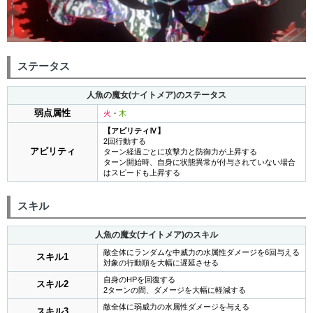
ステータス
人魚の魔女(ナイトメア)のステータス
弱点属性
火
・
木
【アビリティⅣ】
2回行動する
アビリティ
ターン経過ごとに攻撃力と防御力が上昇する
ターン開始時、自身に状態異常が付与されていない場合
はスピードも上昇する
スキル
人魚の魔女(ナイトメア)のスキル
敵全体にランダムな中威力の水属性ダメージを6回与える
スキル1
対象の行動順を大幅に遅延させる
自身のHPを回復する
スキル2
2ターンの間、ダメージを大幅に軽減する
敵全体に弱威力の水属性ダメージを与える
スキル3