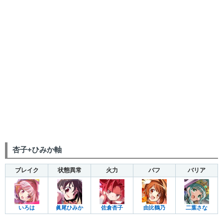
杏子+ひみか軸
ブレイク
状態異常
火力
バフ
バリア
いろは
眞尾ひみか
佐倉杏子
由比鶴乃
二葉さな