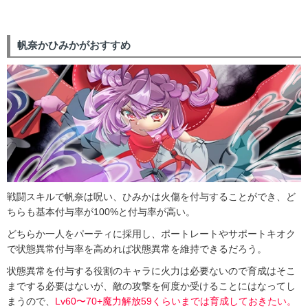
帆奈かひみかがおすすめ
戦闘スキルで帆奈は呪い、ひみかは火傷を付与することができ、ど
ちらも基本付与率が100%と付与率が高い。
どちらか一人をパーティに採用し、ポートレートやサポートキオク
で状態異常付与率を高めれば状態異常を維持できるだろう。
状態異常を付与する役割のキャラに火力は必要ないので育成はそこ
までする必要はないが、敵の攻撃を何度か受けることにはなってし
まうので、
Lv60〜70+魔力解放59くらいまでは育成しておきたい。