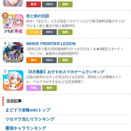
新作
RPG
無料
3
杖と剣の伝説
8/16~『ぼざろ』コラボ決定！ログインだけで毎日無料10連ガチャが
引ける！剣と魔法で戦う放置RPG
コラボ
RPG
無料
4
BRAVE FRONTIER LEGION
1周年記念で最大1000連無料ガチャが引ける！＆★5確定スタート！
「ブレフロ」最新作の共闘対戦RPG
周年
RPG
無料
5
【8月最新】おすすめスマホゲームランキング
話題の新作やガチャが沢山引ける注目作、周年&コラボ開催タイト
ル、リセマラおすすめなどを完全網羅！
特集
無料
注目記事
まどドラ攻略wikiトップ
リセマラ当たりランキング
最強キャラランキング