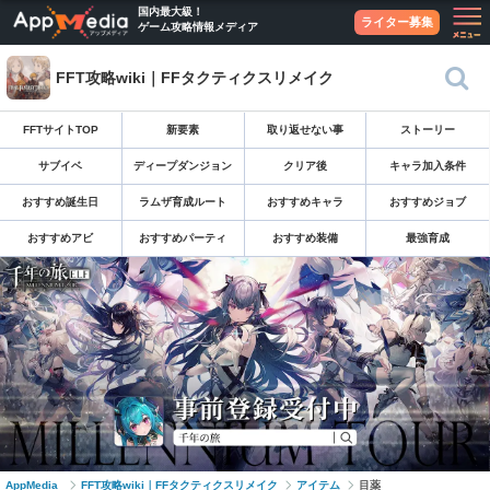
国内最大級！
ライター募集
ゲーム攻略情報メディア
FFT攻略wiki｜FFタクティクスリメイク
FFTサイトTOP
新要素
取り返せない事
ストーリー
サブイベ
ディープダンジョン
クリア後
キャラ加入条件
おすすめ誕生日
ラムザ育成ルート
おすすめキャラ
おすすめジョブ
おすすめアビ
おすすめパーティ
おすすめ装備
最強育成
AppMedia
FFT攻略wiki｜FFタクティクスリメイク
アイテム
目薬