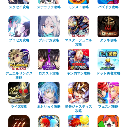
スタセイ攻略
ステラソラ攻略
モンスト攻略
パズドラ攻略
プロセカ攻略
ブルアカ攻略
マスターデュエル
ダフネ攻略
攻略
デュエルリンクス
ロススト攻略
キン肉マン攻略
ドット勇者攻略
攻略
ライD攻略
まおりゅう攻略
星矢ジャスティス
フェスバ攻略
攻略