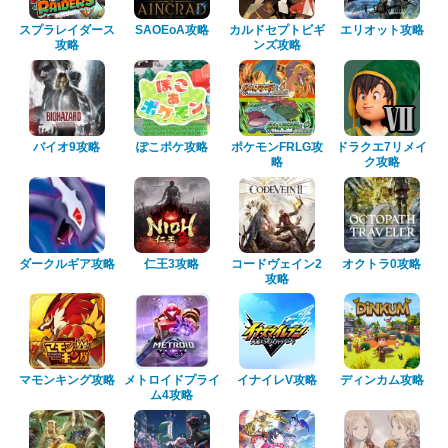
スプラレイダース
SAOEoA攻略
カルドセプトビギ
エリオット攻略
攻略
ンズ攻略
バイオ9攻略
ぽこポケ攻略
ポケモンFRLG攻
ドラクエ7リメイ
略
ク攻略
ダークルギア攻略
仁王3攻略
コードヴェイン2
オクトラ0攻略
攻略
マモンキング攻略
メトロイドプライ
イナイレV攻略
ディンカム攻略
ム4攻略