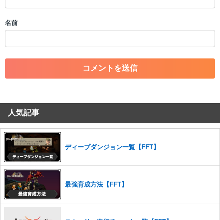
・誰かになりすます行為
・個人情報の投稿や、他者のプライバシーを侵害する投稿
名前
・一度削除された投稿を再び投稿すること
・外部サイトへの誘導や宣伝
・アカウントの売買など金銭が絡む内容の投稿
・各ゲームのネタバレを含む内容の投稿
・その他、管理者が不適切と判断した投稿
コメントの削除につきましては下記フォームより申請をいた
だけますでしょうか。
人気記事
コメントの削除を申請する
※投稿内容を確認後、順次対応さ
せていただきます。ご了承ください。
※一度削除したコメントは復元ができませんのでご注意くだ
さい。
ディープダンジョン一覧【FFT】
また、過度な利用規約の違反や、弊社に損害の及ぶ内容の書き込みがあ
った場合は、法的措置をとらせていただく場合もございますので、あら
かじめご理解くださいませ。
最強育成方法【FFT】