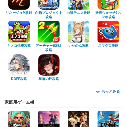
リネージュM攻略
白猫プロジェクト
白猫テニス攻略
妖怪ウォッチ1ス
攻略
マホ攻略
キノコ伝説攻略
アーチャー伝説2
いせのん攻略
スマグロ攻略
攻略
DDFF攻略
星屑の絆攻略
もっとみる
家庭用ゲーム機