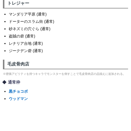
トレジャー
マンダリア平原 (通常)
ドーターのスラム街 (通常)
砂ネズミの穴ぐら (通常)
盗賊の砦 (通常)
レナリア台地 (通常)
ジークデン砦 (通常)
毛皮骨肉店
※密猟アビリティを持つキャラでモンスターを倒すことで毛皮骨肉店の品揃えに追加される。
通常枠
黒チョコボ
ウッドマン