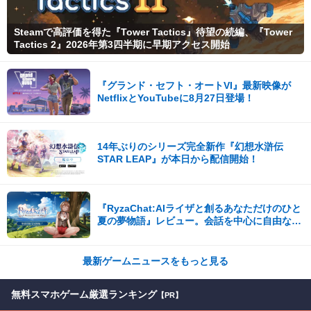
Steamで高評価を得た『Tower Tactics』待望の続編、『Tower
Tactics 2』2026年第3四半期に早期アクセス開始
『グランド・セフト・オートVI』最新映像が
NetflixとYouTubeに8月27日登場！
14年ぶりのシリーズ完全新作『幻想水滸伝
STAR LEAP』が本日から配信開始！
『RyzaChat:AIライザと創るあなただけのひと
夏の夢物語』レビュー。会話を中心に自由な冒
険を進めていくシステムはこれまでにない新鮮
な体験が楽しめる【先行プレイレポート】
最新ゲームニュースをもっと見る
無料スマホゲーム厳選ランキング
【PR】