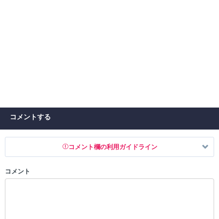
コメントする
コメント欄の利用ガイドライン
コメント
以下の書き込みを禁止とし、場合によってはコメント削除や書き込み制
限を行う可能性がございます。 あらかじめご了承ください。
・公序良俗に反する投稿
・スパムなど、記事内容と関係のない投稿