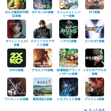
ゼルダ無双封印戦
ポケモンZA攻略
タイムストレンジ
FFT攻略
記攻略
ャー攻略
サイレントヒルf
ロストソウルアサ
ハデス2攻略
スパロボY攻略
攻略
イド攻略
2XKO攻略
デモエクTS攻略
牧場物語グランド
メタルギアデルタ
バザール攻略
攻略
ウツロノハネ攻略
風雨来記5攻略
メカブレイク攻略
デススト2攻略
もっとみる