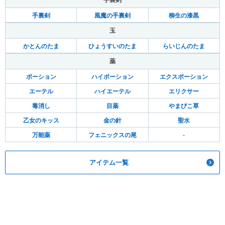
手裏剣
手裏剣
風魔の手裏剣
柳生の漆黒
玉
かとんのたま
ひょうすいのたま
らいじんのたま
薬
ポーション
ハイポーション
エクスポーション
エーテル
ハイエーテル
エリクサー
毒消し
目薬
やまびこ草
乙女のキッス
金の針
聖水
万能薬
フェニックスの尾
-
アイテム一覧