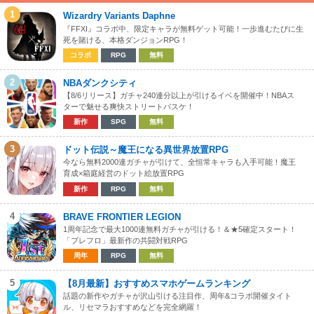
1
Wizardry Variants Daphne
『FFXI』コラボ中、限定キャラが無料ゲット可能！一歩進むたびに生
死を賭ける、本格ダンジョンRPG！
コラボ
RPG
無料
2
NBAダンクシティ
【8/6リリース】ガチャ240連分以上が引けるイベを開催中！NBAス
ターで魅せる爽快ストリートバスケ！
新作
SPG
無料
3
ドット伝説～魔王になる異世界放置RPG
今なら無料2000連ガチャが引けて、全恒常キャラも入手可能！魔王
育成×箱庭経営のドット絵放置RPG
新作
RPG
無料
4
BRAVE FRONTIER LEGION
1周年記念で最大1000連無料ガチャが引ける！＆★5確定スタート！
「ブレフロ」最新作の共闘対戦RPG
周年
RPG
無料
5
【8月最新】おすすめスマホゲームランキング
話題の新作やガチャが沢山引ける注目作、周年&コラボ開催タイト
ル、リセマラおすすめなどを完全網羅！