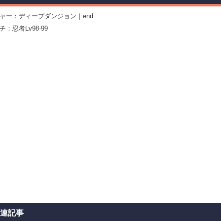
ャー：ディープダンジョン｜end
：忍者Lv98-99
関連記事