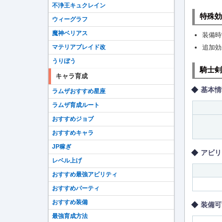
不浄王キュクレイン
特殊効
ウィーグラフ
魔神ベリアス
装備時
マテリアブレイド改
追加効
うりぼう
騎士剣
キャラ育成
基本情
ラムザおすすめ星座
ラムザ育成ルート
おすすめジョブ
おすすめキャラ
JP稼ぎ
アビリ
レベル上げ
おすすめ最強アビリティ
おすすめパーティ
おすすめ装備
装備可
最強育成方法