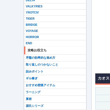
DELTA
VALKYRIES
YROTCIV
TIGER
BRIDGE
VOYAGE
HORROR
END
攻略お役立ち
序盤の効率的な進め方
取り返しのつかないこと
詰みポイント
カオス
ギル稼ぎ
おすすめ密猟アイテム
ラーニング
算術
源氏シリーズ