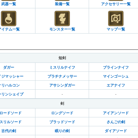
武器一覧
装備一覧
アクセサリー一覧
アイテム一覧
モンスター一覧
マップ一覧
短剣
ダガー
ミスリルナイフ
ブラインナイフ
イジマッシャー
プラチナメッサー
マインゴーシュ
オリハルコン
アサシンダガー
エアナイフ
ーリンシェイプ
-
-
剣
ロードソード
ロングソード
アイアンソード
スリルソード
ブラッドソード
さんごの剣
古代の剣
眠りの剣
ダイアソード