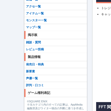
アクセ一覧
トレジ
アイテム一覧
キャッチ
モンスター一覧
マップ一覧
掲示板
雑談・質問
レビュー投稿
製品情報
発売日・特典
新要素
声優一覧
評判・口コミ
ゲーム権利表記
©SQUARE ENIX
※当カテゴリ内のすべての記事は、AppMedia
FFT 
編集部及びライター独自の判断に基づき作成し