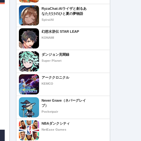
RyzaChat:AIライザと創るあ
なただけのひと夏の夢物語
SpiralAI
幻想水滸伝 STAR LEAP
KONAMI
ダンジョン見聞録
Super Planet
アーククロニクル
KEMCO
Never Grave（ネバーグレイ
ブ）
Pocketpair
NBAダンクシティ
NetEase Games