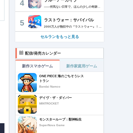
4
――何気ない日常で、ほんの少しの奇跡を見つける物語 Yostarが贈る学園×青春×物語RPG『ブルーアーカイブ -Blue Archive-』！ 先生として、個性豊かで魅力的な生徒たちと共に、一風変わった学園都市キヴォトスの 日常を過ごそう！ ■あらすじ ここは学園都市キヴォトス。 数千の学園からなる超巨大学園都市では、日々トラブルが絶えない。 この問題に対応すべく、連邦生徒会長によって連邦捜査部【シャーレ】が設立された。 この物語は【シャーレ】の顧問となる先生とそれに協力する生徒たちと学園都市での日常を 描いた物語である。 ▼可愛いキャラクターが活躍する3Dバトル 大迫力の3Dリアルタイムバトル！ 可愛いキャラクター達が画面いっぱいに所狭しと大活躍。 あなたは先生として、生徒たちを指揮しよう！ ▼個性豊かなキャラクターを彩るハイクオリティの2Dアニメーション 美少女キャラクターたちが綺麗な2Dアニメーションであなたを迎えてくれる！ 仲良くなると特別なアニメーションが見れることもあるぞ！ ▼生徒たちと絆を深めて彼女たちと特別な日常を過ごそう！ 一緒にいる時間が長ければ長いほど、彼女たちはあなたとの絆は深まっていく。 そんな彼女たちとの日々が、きっとあなたの日常を特別なものに！ ▼公式Twitter https://twitter.com/Blue_ArchiveJP ▼公式サイト https://bluearchive.jp/ (C)Yostar, Inc.
ラストウォー：サバイバル
5
2000万人が熱狂中の『ラストウォー』！ ゾンビの群れをくぐり抜け、超爽快バトルでストレス発散！ 世界は、崩壊の一途を辿ります………ゾンビに支配された世界で生き残るためには、戦うしかありません。 あなたは数少ない生存者として、押し寄せてくるゾンビの群れをせん滅することになります。 「生存者よ、終末世界の救世主になれ！」 ◆一瞬の判断で勝利を掴もう レーンに障害物とゾンビが待ち構えている。 避けるか、破壊するかの二択でゾンビの群れをくぐり抜け、勝利へと進もう！ ◆人類最後の砦を作ろう 基地建設、科学研究、部隊訓練、ゾンビ討伐…… 生存者基地を拠点に、自らの手で未来を切り開こう！ ◆最強チームを結成しよう 仲間となる英雄を集め、自分好みの最強部隊を作り上げよう。 多種多様なスキルを組み合わせ、ゾンビをボコボコにしよう！ ◆2000万人と一緒に楽しもう 終末世界でもチームワークが大切だ。 世界中のプレイヤーと協力し、強大なボスに挑もう！ 簡単だけど奥深い。これが『ラストウォー：サバイバル』だ！
セルランをもっと見る
配信/発売カレンダー
新作スマホゲーム
新作家庭用ゲーム
ONE PIECE 海のごちそうレス
トラン
Bandai Namco
デイヴ・ザ・ダイバー
MINTROCKET
モンスターループ：獣神転生
SuperNova Game