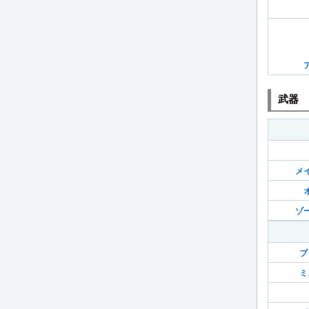
武器
メ
ゾ
ブ
ミ