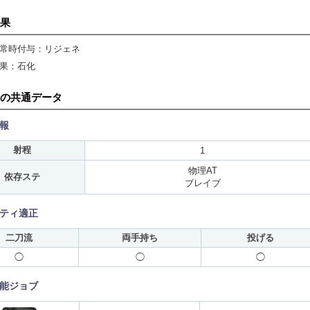
果
常時付与：リジェネ
果：石化
の共通データ
報
射程
1
物理AT
依存ステ
ブレイブ
ティ適正
二刀流
両手持ち
投げる
◯
◯
◯
能ジョブ