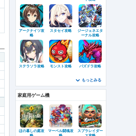
アークナイツ攻
スタセイ攻略
ジージェネエタ
略
ーナル攻略
ステラソラ攻略
モンスト攻略
パズドラ攻略
もっとみる
家庭用ゲーム機
ほの暮しの庭攻
マーベル闘魂攻
スプラレイダー
略
略
ス攻略