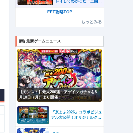
レイしてわかった『三國志
真戦』が本格SLG好きを
魅了して離さないワケ
FFT攻略TOP
もっとみる
最新ゲームニュース
【モンスト】最大200連！アゲインガチャを8
月10日（月）より開催！
『京まふ2026』コラボビジュ
アル大公開！オリジナルグッ
ズやキャラカフェエリアな
ど、見どころ満載！！