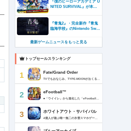
『僕のヒーローアカデミア U
NITED SURVIVAL』が本日8
月6日サービス開始！事前登
録者数100万を突破！
『青鬼2』・完全新作『青鬼
臨海学校』のNintendo Swit
ch™＆Steam®版が本日発
売！
最新ゲームニュースをもっと見る
トップセールスランキング
Fate/Grand Order
1
TVでもおなじみ、TYPE-MOONがおくるFateのRPG！ スマホでも本格的なRPGが楽しめる。 文字数にして500万字超という、圧倒的なボリュームを堪能できるストーリー！ 本編以外にもキャラクターごとにストーリーを用意し、Fateファンも今回はじめてFateの世界を体験される方も十分満足いただける内容となっています。 【あらすじ】 西暦2015年。 地球の未来を観測するカルデアは、2017年以降の人類史が崩壊している事実を確認した。 昨日まで確かに存在していた2115年までの“約束された未来”は、何の前触れもなく突如として消え去ったのだ。 なぜ。どうして。だれが。どうやって。 西暦2004年 日本 ある地方都市。 ここに今まではなかった、「観測できない領域」が現れたと。 カルデアはこれを人類絶滅の原因と仮定し、いまだ実験段階だった第六の実験を決行する事となった。 それは過去への時間旅行。 人間を霊子化させて過去に送りこみ、事象に介入する事で時空の特異点を解明、あるいは破壊する禁断の儀式。 その名を人理守護指令、グランドオーダー。 人類を守るために人類史に立ち向かう、運命と戦うものたちの総称である。 【ゲーム概要】 スマホに最適化された簡単操作のコマンドオーダーバトル！ プレイヤーはマスターとなって英霊たちを操り敵を倒し謎を解明していく。 好みの英霊で戦うか、強い英霊で戦うかバトルスタイルはプレイヤーしだい。 ◆豪華声優陣が続々参加 青木志貴、茜屋日海夏、赤羽根健治、明坂聡美、浅川悠、朝日奈丸佳、阿澄佳奈、阿部彬名、阿部敦、阿部里果、雨宮天、新井里美、井口裕香、井澤詩織、石川界人、石川由依、石谷春貴、伊瀬茉莉也、市ノ瀬加那、伊藤彩沙、伊藤かな恵、伊東健人、伊藤静、伊藤美紀、稲田徹、井上和彦、井上喜久子、井上麻里奈、伊丸岡篤、石見舞菜香、上坂すみれ、植田佳奈、上田麗奈、内田真礼、内田雄馬、内山昂輝、梅原裕一郎、江川央生、江口拓也、江越彬紀、遠藤綾、大久保瑠美、大空直美、大塚明夫、大塚芳忠、大原さやか、大和田仁美、岡本信彦、置鮎龍太郎、小倉唯、小澤亜李、小野賢章、小野大輔、小野友樹、小見川千明、かかずゆみ、柿原徹也、加隈亜衣、笠間淳、加瀬康之、門脇舞以、金元寿子、神尾晋一郎、茅野愛衣、川澄綾子、河西健吾、川野剛稔、神奈延年、鬼頭明里、木村珠莉、木村良平、桐本拓哉、釘宮理恵、久野美咲、黒木ほの香、黒田崇矢、桑原由気、KENN、高野麻里佳、古賀葵、小清水亜美、後藤邑子、小西克幸、小林千晃、小林ゆう、小林裕介、小原好美、小松未可子、子安武人、小山力也、近藤玲奈、斎賀みつき、西前忠久、斉藤壮馬、斎藤千和、坂本真綾、佐倉綾音、櫻井孝宏、佐藤聡美、佐藤利奈、沢城みゆき、下屋則子、島﨑信長、嶋村侑、庄司宇芽香、白石晴香、新垣樽助、真堂圭、末柄里恵、杉田智和、杉山紀彰、鈴木達央、鈴木崚汰、鈴代紗弓、鈴村健一、諏訪彩花、諏訪部順一、関俊彦、関智一、瀬戸麻沙美、芹澤優、仙台エリ、千本木彩花、園崎未恵、大地葉、高乃麗、高野直子、高橋花林、高橋李依、高山みなみ、武内駿輔、竹内良太、武田華、田中敦子、田中美海、田中理恵、谷山紀章、種﨑敦美、種田梨沙、田丸篤志、田村睦心、田村ゆかり、丹下桜、千葉繁、千葉翔也、津田健次郎、紡木吏佐、鶴岡聡、寺崎裕香、寺島拓篤、東山奈央、土岐隼一、飛田展男、戸松遥、豊永利行、鳥海浩輔、中井和哉、中田譲治、長縄まりあ、仲村美沙希、中村悠一、名塚佳織、生天目仁美、浪川大輔、能登麻美子、野中藍、乃村健次、土師孝也、長谷川育美、花江夏樹、花澤香菜、花守ゆみり、早見沙織、原由実、春野杏、潘めぐみ、日岡なつみ、日笠陽子、日野聡、平川大輔、ファイルーズあい、福圓美里、福西勝也、福山潤、藤井隼、藤沼建人、ブリドカットセーラ恵美、古川慎、保志総一朗、星野貴紀、堀内賢雄、堀江由衣、本多真梨子、本多陽子、本渡楓、前野智昭、M・A・O、増田俊樹、Machico、松風雅也、真殿光昭、マフィア梶田、三上哲、三木眞一郎、水樹奈々、水島大宙、水橋かおり、緑川光、水瀬いのり、南央美、峯田茉優、宮野真守、宮本充、村瀬歩、森川智之、森田了介、森永千才、森なな子、諸星すみれ、安井邦彦、山路和弘、山下大輝、山下七海、山寺宏一、山根綺、山野井仁、山村響、悠木碧、ゆかな、遊佐浩二、吉野裕行、佳村はるか、米澤円、若林直美、和氣あず未、和多田美咲（50音順） ◆全体構成・メインシナリオ・シナリオ・総監督 奈須きのこ ◆リードキャラクターデザイナー 武内崇 ◆アートディレクション TYPE-MOON ◆メインシナリオ・シナリオ執筆 東出祐一郎、桜井光 水瀬葉月、星空めてお ◆ゲストライター amphibian、虚淵玄（ニトロプラス）、acpi、ＯＫＳＧ（TYPE-MOON）、経験値、小太刀右京、三田誠、たけのこ星人、橘公司、田中天（株式会社フラッグノーツ）、成田良悟、鋼屋ジン、ひろやまひろし、円居挽、茗荷屋甚六、矢野俊策（株式会社フラッグノーツ）、リヨ（50音順） ◆キャラクターデザイン I-IV、蒼月タカオ（TYPE-MOON）、AKIRA、Azusa、東冬、荒野、Anmi、池澤真、石田あきら、いみぎむる、兔ろうと、羽海野チカ、大森葵、岡崎武士、okojo、およ、加藤いつわ、カワグチタケシ、きばどりリュー、桐原小鳥、ギンカ、倉花千夏、黒星紅白、小梅けいと、近衛乙嗣、小松崎類、こやまひろかず（TYPE-MOON）、西藤浩樹（LASENGLE）、saitom、坂本みねぢ、佐々木少年、サテー、色素、縞うどん（TYPE-MOON）、島田フミカネ、しまどりる、sime、下越（TYPE-MOON）、シャカＰ（LASENGLE）、白浜鴎、しらび、白峰、真じろう、STAR影法師、曽我誠、タイキ、高橋慶太郎、高山箕犀、竹、武中英雄、武梨えり、たけのこ星人、TAKOLEGS、田島昭宇、タスクオーナ、danciao、中央東口、CHOCO、悌太、Dd、天空すふぃあ、DANGERDROP、toi8、トリダモノ、中原、なまにくATK、西出ケンゴロー、nipi、ネコタワワ、NOCO、pako、林けゐ、原田たけひと、春野友矢、ばん！、Bすけ、左、ヒライユキオ、平野稜二、広江礼威、ひろやまひろし、PFALZ、ぶくろて、huke、BLACK（TYPE-MOON）、古海鐘一、BUNBUN、hou、ホトソウカ、本庄雷太、前田浩孝、マシマサキ、また、松竜、Mika Pikazo、緑川美帆、三輪士郎、村山竜大、めろん22、望月けい、元村人、森井しづき、森山大輔、山中虎鉄、YOCO_N（LASENGLE）、余湖裕輝、米山舞、La-na、lack、リヨ、Ryota-H、輪くすさが、redjuice、ReDrop、ろび～な、ワダアルコ、渡れい（50音順） このアプリケーションには、（株）ＣＲＩ・ミドルウェアの「CRIWARE（TM）」が使用されています。
eFootball™
2
■「ウイイレ」から進化した「eFootball™」 人気サッカーゲーム「ウイニングイレブン」が「eFootball™」とタイトルを変え、大きく進化して生まれ変わりました。「eFootball™」で新しいサッカーゲームを体感しましょう！ ■はじめての方でも安心 ダウンロード後は、実践を交えたステップアップ方式のチュートリアルで直感的に基本操作を覚えることができます！さらに、チュートリアルを全てクリアすると、リオネル メッシがもらえます！！ また、試合の面白さや爽快感を楽しんでいただくためにスマートアシストを実装。 複雑な操作をしなくても、華麗なドリブルやパスで相手をかわして強烈なシュートでゴールを奪うことができます！ 【基本的な遊び方】 ■好きなチームで始めよう 欧州、米州、アジアなど世界各国のクラブやナショナルチームなどお気に入りのチームでスタートできます！ ■選手を獲得しましょう チームを作成したら、選手を獲得しましょう。現役のスーパースターや、歴史に残るレジェンドたちが、あなたのクラブでの活躍を待っています！ ・スペシャル選手リスト 現実の試合で大活躍した選手や、注目リーグの選手、レジェンドなどの特別な選手を獲得できます。 ・スタンダード選手リスト 好きな選手を獲得できます。条件を設定して絞り込むことができます。 ・監督リスト さまざまな戦術や得意な育成タイプを持った監督を獲得できます。 ■試合を楽しもう 獲得した選手でチームを編成したら、いよいよ試合に挑戦！ AIを相手に腕を磨いたり、オンライン対戦でランキングを競ったり、楽しみ方はあなた次第です。 ・対AI戦で腕を磨く 注目リーグのチームやナショナルチームを相手に戦うイベントなど、サッカーシーズンに合わせたさまざまなテーマのイベントが開催されています。 また、10段階にレベル分けされたDivision制の「eFootball™ リーグ」で楽しみながらレベルアップしていくことも可能です！ ・対人戦で実力を試す Division制の全ユーザーとランキングを競う「eFootball™ リーグ」や、毎週開催される様々なイベントで、オンラインでのリアルタイム対戦を楽しむことができます。あなたのドリームチームで、最高峰のDivision 1を目指しましょう！ ・友達と最大3vs3の対戦を楽しむ フレンドマッチ機能を使って、友達と対戦することができます。育て上げたチームの強さを友達に見せつけましょう！ また、最大3vs3の協力対戦も可能。友達とオンラインで集まって対戦を楽しみましょう！ ■選手を育てる 獲得した選手は、選手種別によっては成長させることができます。 試合に出場させたり、ゲーム内アイテムを使用したりして、選手のレベルを上げる事で入手できる「タレントポイント」で、能力パラメータを上昇させましょう。 より自分好みの選手にしたい場合は、手動でポイントを割り振りましょう。 ポイントの割り振りに迷った場合は、[おまかせ]で設定することもできます。 自分だけのお気に入りの選手に育て上げましょう！ 【もっと楽しむ】 ■Live Updateを毎週配信 選手の移籍や、現実の試合での活躍が反映される「Live Update」を搭載。 毎週配信される「Live Update」を参考に、スカッドを編成し試合に挑みましょう。 ■スタジアムをカスタマイズ 試合中のスタジアムに反映されるコレオ・オブジェクトなどのスタジアムパーツをカスタマイズできます。 思い通りのスタジアムにアレンジして、ゲーム体験を彩りましょう！ ※居住国・地域が以下のお客様には、eFootball™ コインによるルートボックス施策をご提供しておりません。 ベルギー、ブラジル(18歳未満) 【最新情報について】 本商品は、新機能やモードの追加、ゲームプレイ・イベントのアップデートを継続的に行っていきます。 最新情報は「eFootball™」公式サイトをご確認ください。 【ダウンロードについて】 本アプリをダウンロードするためには、ストレージに約3.3GBの空き容量が必要となります。 あらかじめ3.3GB以上の容量を空けてからダウンロードを行っていただけますようお願いします。 ダウンロード時はWi-Fi環境で接続することを推奨いたします。 ※アップデートにつきましても同様となります。 【通信環境について】 本アプリはオンラインゲームです。通信可能な環境でお楽しみください。
ホワイトアウト・サバイバル
3
4億人が遊ぶ唯一無二の氷雪スマホゲーム！サクッと爽快！みんなで極寒サバイバル ！ 猛吹雪に襲われ、かつての世界は崩壊。人類の文明の灯火は、氷雪の中で今にも消えかかっている…。 生存者達よ、今こそ立ち上がれ！——仲間を率いて希望の灯りをともし、凍てつく大地に新たな拠点を築こう！ さらに新規ユーザー限定でSSR英雄「ジャスミン」が無料で仲間入り！ 彼女と共に氷原の奥地へと踏み込み、吹雪の中に潜む未知の脅威に立ち向かおう！ 【ゲームの特徴】 ◆領地再建！凍土に希望の光を！ 大溶鉱炉に火を灯すことから始めて、積もった雪を溶かして領土を開拓しよう！ 法令を発布して人員を的確に配置すれば、拠点の建設効率がぐんとアップ！ ◆放置で楽々、資源を効率ストック！ ワンタップで英雄を派遣するだけで、見守りは不要！ オフライン中も資源は自動でたっぷり蓄積されて、戻れば報酬が山盛り！極寒サバイバルでも、もう怖くない！ ◆お手軽に始められる氷雪ミニゲーム！ ミニゲームが次々と登場！「穴釣り選手権」でレア生物図鑑を解放し、「除雪隊」で雪山の宝を発見しよう！ スキマ時間でも気軽にプレイできて、雪原ライフは楽しさ満載！ ◆戦略を駆使して、英雄で敵を撃退！ 英雄はレベル共有で育成の手間いらずで、スキルを活かせば様々な難関を攻略可能！ 最強チームを組み上げて、敵を圧倒しよう！ ◆協力プレイで、凍土制覇を目指そう！ 同盟の支援で負傷者の治療や育成もスピードアップ！ 作戦を練って仲間と役割分担すれば戦力倍増！勝利の喜びをみんなで分かち合おう！ さらにたくさんのコンテンツをお届けいたします： ◆オフィシャルサイト: https://whiteoutsurvival.centurygames.com/ja ◆X: https://x.com/WOS_Japan ◆Facebook: https://www.facebook.com/WhiteoutSurvival ◆Discord: https://discord.gg/whiteoutsurvival ◆YouTube: https://www.youtube.com/@WhiteoutSurvivalOfficial_JA ◆TikTok: https://www.tiktok.com/@howasaba.jp
ブルーアーカイブ