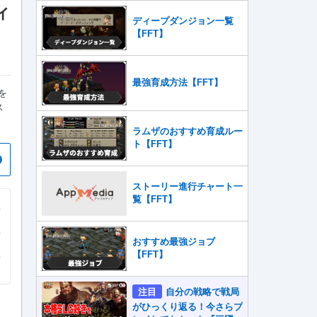
ィ
ディープダンジョン一覧
【FFT】
最強育成方法【FFT】
を
ス
ラムザのおすすめ育成ルー
ト【FFT】
ストーリー進行チャート一
覧【FFT】
おすすめ最強ジョブ
【FFT】
注目
自分の戦略で戦局
がひっくり返る！今さらプ