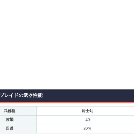
ブレイドの武器性能
武器種
騎士剣
攻撃
40
回避
20％