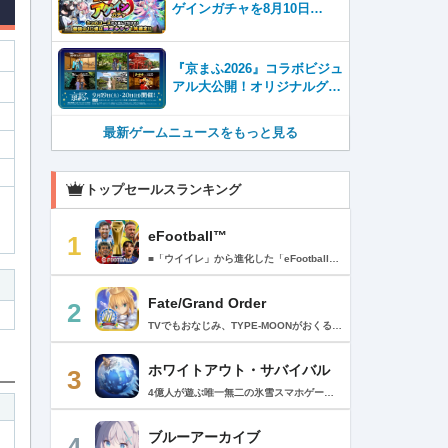
ゲインガチャを8月10日
（月）より開催！
『京まふ2026』コラボビジュ
アル大公開！オリジナルグッ
ズやキャラカフェエリアな
ど、見どころ満載！！
最新ゲームニュースをもっと見る
トップセールスランキング
eFootball™
1
■「ウイイレ」から進化した「eFootball™」 人気サッカーゲーム「ウイニングイレブン」が「eFootball™」とタイトルを変え、大きく進化して生まれ変わりました。「eFootball™」で新しいサッカーゲームを体感しましょう！ ■はじめての方でも安心 ダウンロード後は、実践を交えたステップアップ方式のチュートリアルで直感的に基本操作を覚えることができます！さらに、チュートリアルを全てクリアすると、リオネル メッシがもらえます！！ また、試合の面白さや爽快感を楽しんでいただくためにスマートアシストを実装。 複雑な操作をしなくても、華麗なドリブルやパスで相手をかわして強烈なシュートでゴールを奪うことができます！ 【基本的な遊び方】 ■好きなチームで始めよう 欧州、米州、アジアなど世界各国のクラブやナショナルチームなどお気に入りのチームでスタートできます！ ■選手を獲得しましょう チームを作成したら、選手を獲得しましょう。現役のスーパースターや、歴史に残るレジェンドたちが、あなたのクラブでの活躍を待っています！ ・スペシャル選手リスト 現実の試合で大活躍した選手や、注目リーグの選手、レジェンドなどの特別な選手を獲得できます。 ・スタンダード選手リスト 好きな選手を獲得できます。条件を設定して絞り込むことができます。 ・監督リスト さまざまな戦術や得意な育成タイプを持った監督を獲得できます。 ■試合を楽しもう 獲得した選手でチームを編成したら、いよいよ試合に挑戦！ AIを相手に腕を磨いたり、オンライン対戦でランキングを競ったり、楽しみ方はあなた次第です。 ・対AI戦で腕を磨く 注目リーグのチームやナショナルチームを相手に戦うイベントなど、サッカーシーズンに合わせたさまざまなテーマのイベントが開催されています。 また、10段階にレベル分けされたDivision制の「eFootball™ リーグ」で楽しみながらレベルアップしていくことも可能です！ ・対人戦で実力を試す Division制の全ユーザーとランキングを競う「eFootball™ リーグ」や、毎週開催される様々なイベントで、オンラインでのリアルタイム対戦を楽しむことができます。あなたのドリームチームで、最高峰のDivision 1を目指しましょう！ ・友達と最大3vs3の対戦を楽しむ フレンドマッチ機能を使って、友達と対戦することができます。育て上げたチームの強さを友達に見せつけましょう！ また、最大3vs3の協力対戦も可能。友達とオンラインで集まって対戦を楽しみましょう！ ■選手を育てる 獲得した選手は、選手種別によっては成長させることができます。 試合に出場させたり、ゲーム内アイテムを使用したりして、選手のレベルを上げる事で入手できる「タレントポイント」で、能力パラメータを上昇させましょう。 より自分好みの選手にしたい場合は、手動でポイントを割り振りましょう。 ポイントの割り振りに迷った場合は、[おまかせ]で設定することもできます。 自分だけのお気に入りの選手に育て上げましょう！ 【もっと楽しむ】 ■Live Updateを毎週配信 選手の移籍や、現実の試合での活躍が反映される「Live Update」を搭載。 毎週配信される「Live Update」を参考に、スカッドを編成し試合に挑みましょう。 ■スタジアムをカスタマイズ 試合中のスタジアムに反映されるコレオ・オブジェクトなどのスタジアムパーツをカスタマイズできます。 思い通りのスタジアムにアレンジして、ゲーム体験を彩りましょう！ ※居住国・地域が以下のお客様には、eFootball™ コインによるルートボックス施策をご提供しておりません。 ベルギー、ブラジル(18歳未満) 【最新情報について】 本商品は、新機能やモードの追加、ゲームプレイ・イベントのアップデートを継続的に行っていきます。 最新情報は「eFootball™」公式サイトをご確認ください。 【ダウンロードについて】 本アプリをダウンロードするためには、ストレージに約3.3GBの空き容量が必要となります。 あらかじめ3.3GB以上の容量を空けてからダウンロードを行っていただけますようお願いします。 ダウンロード時はWi-Fi環境で接続することを推奨いたします。 ※アップデートにつきましても同様となります。 【通信環境について】 本アプリはオンラインゲームです。通信可能な環境でお楽しみください。
Fate/Grand Order
2
TVでもおなじみ、TYPE-MOONがおくるFateのRPG！ スマホでも本格的なRPGが楽しめる。 文字数にして500万字超という、圧倒的なボリュームを堪能できるストーリー！ 本編以外にもキャラクターごとにストーリーを用意し、Fateファンも今回はじめてFateの世界を体験される方も十分満足いただける内容となっています。 【あらすじ】 西暦2015年。 地球の未来を観測するカルデアは、2017年以降の人類史が崩壊している事実を確認した。 昨日まで確かに存在していた2115年までの“約束された未来”は、何の前触れもなく突如として消え去ったのだ。 なぜ。どうして。だれが。どうやって。 西暦2004年 日本 ある地方都市。 ここに今まではなかった、「観測できない領域」が現れたと。 カルデアはこれを人類絶滅の原因と仮定し、いまだ実験段階だった第六の実験を決行する事となった。 それは過去への時間旅行。 人間を霊子化させて過去に送りこみ、事象に介入する事で時空の特異点を解明、あるいは破壊する禁断の儀式。 その名を人理守護指令、グランドオーダー。 人類を守るために人類史に立ち向かう、運命と戦うものたちの総称である。 【ゲーム概要】 スマホに最適化された簡単操作のコマンドオーダーバトル！ プレイヤーはマスターとなって英霊たちを操り敵を倒し謎を解明していく。 好みの英霊で戦うか、強い英霊で戦うかバトルスタイルはプレイヤーしだい。 ◆豪華声優陣が続々参加 青木志貴、茜屋日海夏、赤羽根健治、明坂聡美、浅川悠、朝日奈丸佳、阿澄佳奈、阿部彬名、阿部敦、阿部里果、雨宮天、新井里美、井口裕香、井澤詩織、石川界人、石川由依、石谷春貴、伊瀬茉莉也、市ノ瀬加那、伊藤彩沙、伊藤かな恵、伊東健人、伊藤静、伊藤美紀、稲田徹、井上和彦、井上喜久子、井上麻里奈、伊丸岡篤、石見舞菜香、上坂すみれ、植田佳奈、上田麗奈、内田真礼、内田雄馬、内山昂輝、梅原裕一郎、江川央生、江口拓也、江越彬紀、遠藤綾、大久保瑠美、大空直美、大塚明夫、大塚芳忠、大原さやか、大和田仁美、岡本信彦、置鮎龍太郎、小倉唯、小澤亜李、小野賢章、小野大輔、小野友樹、小見川千明、かかずゆみ、柿原徹也、加隈亜衣、笠間淳、加瀬康之、門脇舞以、金元寿子、神尾晋一郎、茅野愛衣、川澄綾子、河西健吾、川野剛稔、神奈延年、鬼頭明里、木村珠莉、木村良平、桐本拓哉、釘宮理恵、久野美咲、黒木ほの香、黒田崇矢、桑原由気、KENN、高野麻里佳、古賀葵、小清水亜美、後藤邑子、小西克幸、小林千晃、小林ゆう、小林裕介、小原好美、小松未可子、子安武人、小山力也、近藤玲奈、斎賀みつき、西前忠久、斉藤壮馬、斎藤千和、坂本真綾、佐倉綾音、櫻井孝宏、佐藤聡美、佐藤利奈、沢城みゆき、下屋則子、島﨑信長、嶋村侑、庄司宇芽香、白石晴香、新垣樽助、真堂圭、末柄里恵、杉田智和、杉山紀彰、鈴木達央、鈴木崚汰、鈴代紗弓、鈴村健一、諏訪彩花、諏訪部順一、関俊彦、関智一、瀬戸麻沙美、芹澤優、仙台エリ、千本木彩花、園崎未恵、大地葉、高乃麗、高野直子、高橋花林、高橋李依、高山みなみ、武内駿輔、竹内良太、武田華、田中敦子、田中美海、田中理恵、谷山紀章、種﨑敦美、種田梨沙、田丸篤志、田村睦心、田村ゆかり、丹下桜、千葉繁、千葉翔也、津田健次郎、紡木吏佐、鶴岡聡、寺崎裕香、寺島拓篤、東山奈央、土岐隼一、飛田展男、戸松遥、豊永利行、鳥海浩輔、中井和哉、中田譲治、長縄まりあ、仲村美沙希、中村悠一、名塚佳織、生天目仁美、浪川大輔、能登麻美子、野中藍、乃村健次、土師孝也、長谷川育美、花江夏樹、花澤香菜、花守ゆみり、早見沙織、原由実、春野杏、潘めぐみ、日岡なつみ、日笠陽子、日野聡、平川大輔、ファイルーズあい、福圓美里、福西勝也、福山潤、藤井隼、藤沼建人、ブリドカットセーラ恵美、古川慎、保志総一朗、星野貴紀、堀内賢雄、堀江由衣、本多真梨子、本多陽子、本渡楓、前野智昭、M・A・O、増田俊樹、Machico、松風雅也、真殿光昭、マフィア梶田、三上哲、三木眞一郎、水樹奈々、水島大宙、水橋かおり、緑川光、水瀬いのり、南央美、峯田茉優、宮野真守、宮本充、村瀬歩、森川智之、森田了介、森永千才、森なな子、諸星すみれ、安井邦彦、山路和弘、山下大輝、山下七海、山寺宏一、山根綺、山野井仁、山村響、悠木碧、ゆかな、遊佐浩二、吉野裕行、佳村はるか、米澤円、若林直美、和氣あず未、和多田美咲（50音順） ◆全体構成・メインシナリオ・シナリオ・総監督 奈須きのこ ◆リードキャラクターデザイナー 武内崇 ◆アートディレクション TYPE-MOON ◆メインシナリオ・シナリオ執筆 東出祐一郎、桜井光 水瀬葉月、星空めてお ◆ゲストライター amphibian、虚淵玄（ニトロプラス）、acpi、ＯＫＳＧ（TYPE-MOON）、経験値、小太刀右京、三田誠、たけのこ星人、橘公司、田中天（株式会社フラッグノーツ）、成田良悟、鋼屋ジン、ひろやまひろし、円居挽、茗荷屋甚六、矢野俊策（株式会社フラッグノーツ）、リヨ（50音順） ◆キャラクターデザイン I-IV、蒼月タカオ（TYPE-MOON）、AKIRA、Azusa、東冬、荒野、Anmi、池澤真、石田あきら、いみぎむる、兔ろうと、羽海野チカ、大森葵、岡崎武士、okojo、およ、加藤いつわ、カワグチタケシ、きばどりリュー、桐原小鳥、ギンカ、倉花千夏、黒星紅白、小梅けいと、近衛乙嗣、小松崎類、こやまひろかず（TYPE-MOON）、西藤浩樹（LASENGLE）、saitom、坂本みねぢ、佐々木少年、サテー、色素、縞うどん（TYPE-MOON）、島田フミカネ、しまどりる、sime、下越（TYPE-MOON）、シャカＰ（LASENGLE）、白浜鴎、しらび、白峰、真じろう、STAR影法師、曽我誠、タイキ、高橋慶太郎、高山箕犀、竹、武中英雄、武梨えり、たけのこ星人、TAKOLEGS、田島昭宇、タスクオーナ、danciao、中央東口、CHOCO、悌太、Dd、天空すふぃあ、DANGERDROP、toi8、トリダモノ、中原、なまにくATK、西出ケンゴロー、nipi、ネコタワワ、NOCO、pako、林けゐ、原田たけひと、春野友矢、ばん！、Bすけ、左、ヒライユキオ、平野稜二、広江礼威、ひろやまひろし、PFALZ、ぶくろて、huke、BLACK（TYPE-MOON）、古海鐘一、BUNBUN、hou、ホトソウカ、本庄雷太、前田浩孝、マシマサキ、また、松竜、Mika Pikazo、緑川美帆、三輪士郎、村山竜大、めろん22、望月けい、元村人、森井しづき、森山大輔、山中虎鉄、YOCO_N（LASENGLE）、余湖裕輝、米山舞、La-na、lack、リヨ、Ryota-H、輪くすさが、redjuice、ReDrop、ろび～な、ワダアルコ、渡れい（50音順） このアプリケーションには、（株）ＣＲＩ・ミドルウェアの「CRIWARE（TM）」が使用されています。
ホワイトアウト・サバイバル
3
4億人が遊ぶ唯一無二の氷雪スマホゲーム！サクッと爽快！みんなで極寒サバイバル ！ 猛吹雪に襲われ、かつての世界は崩壊。人類の文明の灯火は、氷雪の中で今にも消えかかっている…。 生存者達よ、今こそ立ち上がれ！——仲間を率いて希望の灯りをともし、凍てつく大地に新たな拠点を築こう！ さらに新規ユーザー限定でSSR英雄「ジャスミン」が無料で仲間入り！ 彼女と共に氷原の奥地へと踏み込み、吹雪の中に潜む未知の脅威に立ち向かおう！ 【ゲームの特徴】 ◆領地再建！凍土に希望の光を！ 大溶鉱炉に火を灯すことから始めて、積もった雪を溶かして領土を開拓しよう！ 法令を発布して人員を的確に配置すれば、拠点の建設効率がぐんとアップ！ ◆放置で楽々、資源を効率ストック！ ワンタップで英雄を派遣するだけで、見守りは不要！ オフライン中も資源は自動でたっぷり蓄積されて、戻れば報酬が山盛り！極寒サバイバルでも、もう怖くない！ ◆お手軽に始められる氷雪ミニゲーム！ ミニゲームが次々と登場！「穴釣り選手権」でレア生物図鑑を解放し、「除雪隊」で雪山の宝を発見しよう！ スキマ時間でも気軽にプレイできて、雪原ライフは楽しさ満載！ ◆戦略を駆使して、英雄で敵を撃退！ 英雄はレベル共有で育成の手間いらずで、スキルを活かせば様々な難関を攻略可能！ 最強チームを組み上げて、敵を圧倒しよう！ ◆協力プレイで、凍土制覇を目指そう！ 同盟の支援で負傷者の治療や育成もスピードアップ！ 作戦を練って仲間と役割分担すれば戦力倍増！勝利の喜びをみんなで分かち合おう！ さらにたくさんのコンテンツをお届けいたします： ◆オフィシャルサイト: https://whiteoutsurvival.centurygames.com/ja ◆X: https://x.com/WOS_Japan ◆Facebook: https://www.facebook.com/WhiteoutSurvival ◆Discord: https://discord.gg/whiteoutsurvival ◆YouTube: https://www.youtube.com/@WhiteoutSurvivalOfficial_JA ◆TikTok: https://www.tiktok.com/@howasaba.jp
ブルーアーカイブ
4