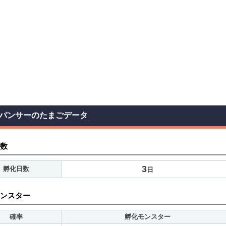
パンサーのたまごデータ
数
3
孵化日数
日
ンスター
確率
孵化モンスター