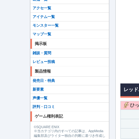
アクセ一覧
アイテム一覧
モンスター一覧
マップ一覧
掲示板
雑談・質問
レビュー投稿
製品情報
発売日・特典
レッド
新要素
声優一覧
ひ
評判・口コミ
ゲーム権利表記
©SQUARE ENIX
※当カテゴリ内のすべての記事は、AppMedia
編集部及びライター独自の判断に基づき作成し