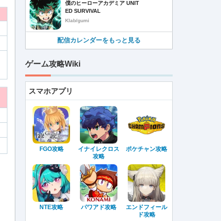
僕のヒーローアカデミア UNIT
ED SURVIVAL
Klab/gumi
配信カレンダーをもっと見る
ゲーム攻略Wiki
スマホアプリ
FGO攻略
イナイレクロス
ポケチャン攻略
攻略
NTE攻略
パワアド攻略
エンドフィール
ド攻略