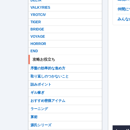
DELTA
VALKYRIES
仲間
YROTCIV
みん
TIGER
BRIDGE
VOYAGE
HORROR
END
攻略お役立ち
序盤の効率的な進め方
取り返しのつかないこと
詰みポイント
ギル稼ぎ
おすすめ密猟アイテム
ラーニング
算術
源氏シリーズ