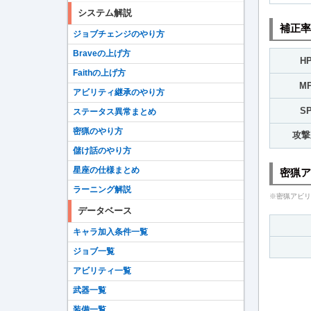
システム解説
補正率
ジョブチェンジのやり方
Braveの上げ方
H
Faithの上げ方
M
アビリティ継承のやり方
S
ステータス異常まとめ
密猟のやり方
攻撃
儲け話のやり方
星座の仕様まとめ
密猟ア
ラーニング解説
※密猟アビリ
データベース
キャラ加入条件一覧
ジョブ一覧
アビリティ一覧
武器一覧
装備一覧