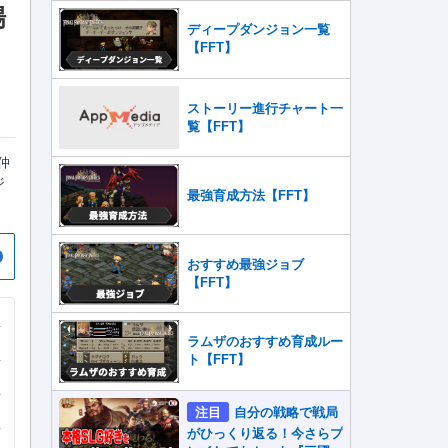
場
ディープダンジョン一覧
【FFT】
ストーリー進行チャート一
覧【FFT】
仲
ジ
最強育成方法【FFT】
おすすめ最強ジョブ
【FFT】
ラムザのおすすめ育成ルー
ト【FFT】
注目
自分の戦略で戦局
がひっくり返る！今さらプ