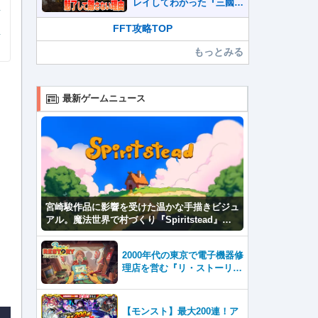
レイしてわかった『三國志
真戦』が本格SLG好きを
魅了して離さないワケ
FFT攻略TOP
もっとみる
最新ゲームニュース
宮崎駿作品に影響を受けた温かな手描きビジュ
アル。魔法世界で村づくり『Spiritstead』本
日発売
2000年代の東京で電子機器修
理店を営む『リ・ストーリ
ー: 思い出修理屋 (ReStor
y)』本日Steamで配信開始
【モンスト】最大200連！ア