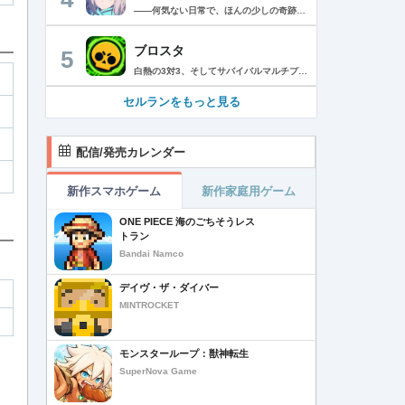
――何気ない日常で、ほんの少しの奇跡を見つける物語 Yostarが贈る学園×青春×物語RPG『ブルーアーカイブ -Blue Archive-』！ 先生として、個性豊かで魅力的な生徒たちと共に、一風変わった学園都市キヴォトスの 日常を過ごそう！ ■あらすじ ここは学園都市キヴォトス。 数千の学園からなる超巨大学園都市では、日々トラブルが絶えない。 この問題に対応すべく、連邦生徒会長によって連邦捜査部【シャーレ】が設立された。 この物語は【シャーレ】の顧問となる先生とそれに協力する生徒たちと学園都市での日常を 描いた物語である。 ▼可愛いキャラクターが活躍する3Dバトル 大迫力の3Dリアルタイムバトル！ 可愛いキャラクター達が画面いっぱいに所狭しと大活躍。 あなたは先生として、生徒たちを指揮しよう！ ▼個性豊かなキャラクターを彩るハイクオリティの2Dアニメーション 美少女キャラクターたちが綺麗な2Dアニメーションであなたを迎えてくれる！ 仲良くなると特別なアニメーションが見れることもあるぞ！ ▼生徒たちと絆を深めて彼女たちと特別な日常を過ごそう！ 一緒にいる時間が長ければ長いほど、彼女たちはあなたとの絆は深まっていく。 そんな彼女たちとの日々が、きっとあなたの日常を特別なものに！ ▼公式Twitter https://twitter.com/Blue_ArchiveJP ▼公式サイト https://bluearchive.jp/ (C)Yostar, Inc.
ブロスタ
5
白熱の3対3、そしてサバイバルマルチプレイを楽しめるモバイルゲーム！3分間で展開する様々なゲームモード… 友達と共闘するもよし、一人で戦うもよし。 強力な必殺技や特殊能力を持ったキャラクターを入手して、アップグレードしましょう。ユニークなスキンを集めれば、戦場でひときわ目立つこと間違いなし！ブロスタワールドの不思議なステージで、バトルを繰り広げましょう！ ブロスタは無料でダウンロードおよびプレイが可能ですが、一部のゲーム内アイテムを有料で購入いただくことも可能です（ランダムなアイテムを含む）。ゲーム内アイテムの有料購入を希望しない場合は、デバイスの設定からアプリ内課金を無効にしてください。 様々なゲームモードで戦おう エメラルドハント（3対3）：チームの仲間と共に敵チームに勝利！エメラルドを10個集めたら最後まで守り抜きましょう。倒されるとエメラルドも失います。 バトルロイヤル（ソロ/デュオ）：生き残りをかけたサバイバルモード。キャラクターのパワーアップを集めましょう。デュオまたはソロモードを選んだら、大混乱の戦場で最後まで生き延びた者が勝者となります。そして勝者がすべてを独り占めします！ ブロストライカー（3対3）：ひと味違うゲームモードです！サッカーの腕試しといきましょう。先に2ゴールを決めたチームが勝利します。なおレッドカードはありませんので、激しいバトルにご注意ください。 賞金稼ぎ（3対3）：敵を倒して星を獲得！自分の星も守り抜きましょう。より多くの星を集めたチームの勝利です。 強奪（3対3）：チームの金庫を守りながら、敵チームの金庫の破壊を目指します。ひっそりと前進したら、豪快にお宝までの道を切り拓きましょう！ 特別イベント：期間限定の特別な対人および対CPUゲームモードです。 チャンピオンシップチャレンジ：ブロスタのゲーム内予選に参加して、eスポーツの世界に飛び込みましょう！ キャラクターのアンロックとアップグレード 強力な必殺技や特殊能力を持ったキャラクターを集めて、アップグレードしましょう。キャラクターを強化して、ユニークなスキンを集めましょう。 ブロスタパス クエストやブロスタボックス、エメラルド、ピンズ、そしてブロスタパス限定スキンなど、特典が盛りだくさん！シーズンごとに特典は変わります。 MVPプレイヤーになろう ローカルのランキングを駆け上がり、あなたの強さを証明しましょう！ どんな時も進化しよう 新たなキャラクターやスキン、マップ、特別イベント、ゲームモードを探し求めましょう。 特徴： 3対3のリアルタイム対戦で世界中のプレイヤーとバトル 白熱のモバイル向けサバイバルマルチプレイ 独自の攻撃や必殺技を持った、強力な新キャラクターをアンロック 日々入れ替わるイベントとゲームモード バトルは一人でも、フレンドと一緒でもプレイ可能 グローバルまたはローカルのランキングを駆け上がろう 仲間とクラブを結成したり参加したりして、情報交換しながら共に戦おう スキンをアンロックしてキャラクターをカスタマイズ プレイヤーが作った攻略の難しい新マップ クラッシュ・オブ・クラン、クラッシュ・ロワイヤル、ブーム・ビーチの制作会社がお届けするバトルゲーム！ サポート： サポートが必要な際は、ゲーム内の設定の「ヘルプとサポート」からご連絡いただくか、http://supercell.helpshift.com/a/brawl-stars/をご覧ください。 プライバシーポリシー： http://supercell.com/en/privacy-policy/jp/ サービス利用規約： http://supercell.com/en/terms-of-service/jp/ 保護者の皆さまへ： http://supercell.com/en/parents/jp/
セルランをもっと見る
配信/発売カレンダー
新作スマホゲーム
新作家庭用ゲーム
ONE PIECE 海のごちそうレス
トラン
Bandai Namco
デイヴ・ザ・ダイバー
MINTROCKET
モンスターループ：獣神転生
SuperNova Game