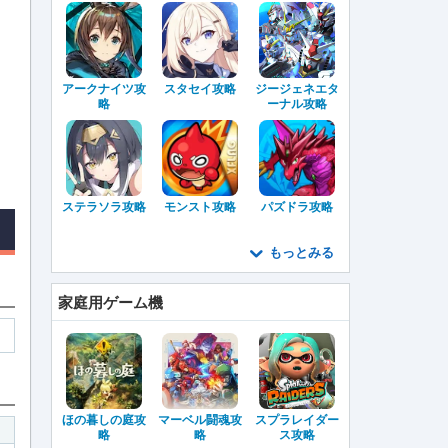
アークナイツ攻
スタセイ攻略
ジージェネエタ
略
ーナル攻略
ステラソラ攻略
モンスト攻略
パズドラ攻略
もっとみる
家庭用ゲーム機
ほの暮しの庭攻
マーベル闘魂攻
スプラレイダー
略
略
ス攻略