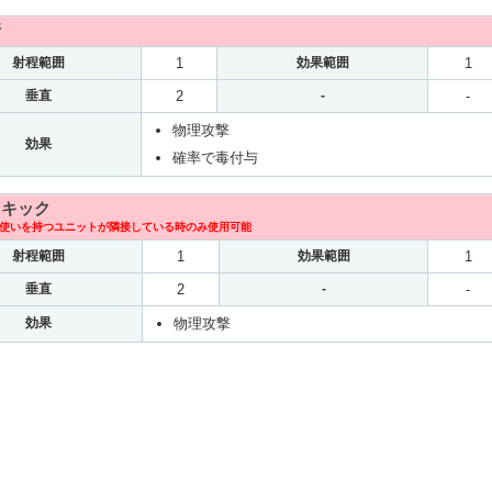
牙
射程範囲
1
効果範囲
1
垂直
2
-
-
物理攻撃
効果
確率で毒付与
コキック
使いを持つユニットが隣接している時のみ使用可能
射程範囲
1
効果範囲
1
垂直
2
-
-
効果
物理攻撃