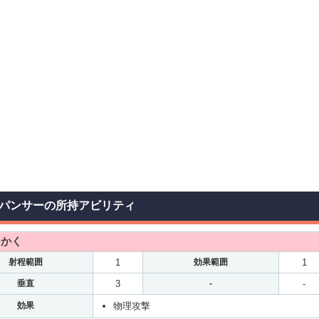
パンサーの所持アビリティ
っかく
射程範囲
1
効果範囲
1
垂直
3
-
-
効果
物理攻撃