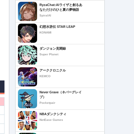
RyzaChat:AIライザと創るあ
なただけのひと夏の夢物語
SpiralAI
幻想水滸伝 STAR LEAP
KONAMI
ダンジョン見聞録
Super Planet
アーククロニクル
KEMCO
Never Grave（ネバーグレイ
ブ）
Pocketpair
NBAダンクシティ
NetEase Games