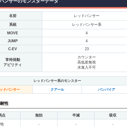
パンサーのモンスターデータ
名前
レッドパンサー
系統
レッドパンサー系
MOVE
4
JUMP
4
C-EV
23
カウンター
常時発動
高低差無視
アビリティ
水進入不可
レッドパンサー系のモンスター
ッドパンサー
クアール
バンパイア
耐性
弱点
無効
半減
吸収
地
-
-
-