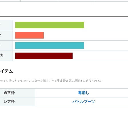
P
P
P
力
イテム
ティを持つキャラでモンスターを倒すことで毛皮骨肉店の品揃えに追加される。
通常枠
毒消し
レア枠
バトルブーツ