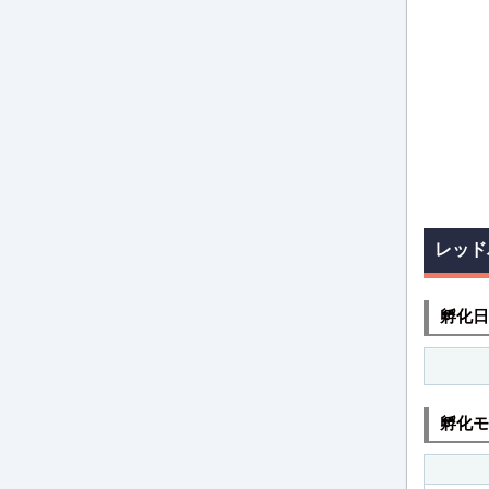
レッド
孵化日
孵化モ