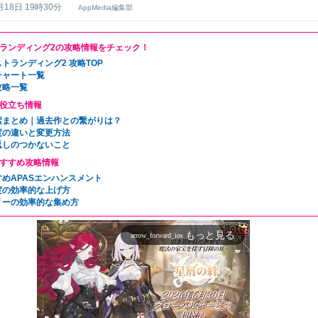
月18日 19時30分
AppMedia編集部
ランディング2の攻略情報をチェック！
トランディング2 攻略TOP
チャート一覧
攻略一覧
役立ち情報
素まとめ｜過去作との繋がりは？
度の違いと変更方法
返しのつかないこと
すすめ攻略情報
すめAPASエンハンスメント
度の効率的な上げ方
リーの効率的な集め方
もっと見る
arrow_forward_ios