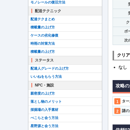
モノレールの復旧方法
配送テクニック
配達テクまとめ
ク
積載量の上げ方
ボ
ケースの劣化修復
次
時雨の対策方法
積載量の上げ方
クリア
ステータス
なし
配達人グレードの上げ方
いいねをもらう方法
NPC・施設
攻略の
親密度の上げ方
ター
落とし物のメリット
採掘場の入手素材
謎の
ぺこらと会う方法
星野源と会う方法