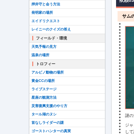
依頼0
押井守と会う方法
発明家の場所
サム
エイドリクエスト
レイニーのクイズの答え
フィールド・環境
天気予報の見方
温泉の場所
トロフィー
アルビノ動物の場所
黄金CCの場所
ライブステージ
星座の観測方法
災害復興支援のやり方
タール湖のヌシ
謎の
首なしライダーの謎
ジャ
ゴーストハンターの真実
して