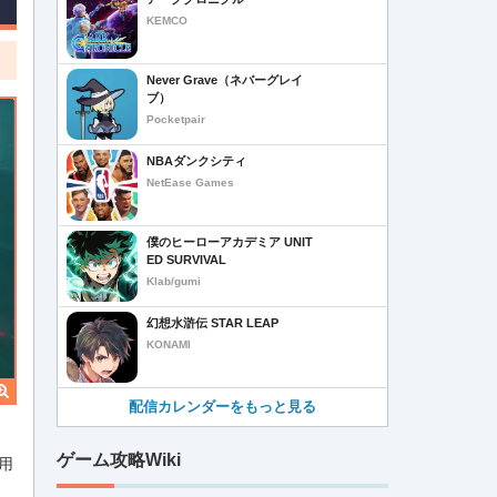
KEMCO
Never Grave（ネバーグレイ
ブ）
Pocketpair
NBAダンクシティ
NetEase Games
僕のヒーローアカデミア UNIT
ED SURVIVAL
Klab/gumi
幻想水滸伝 STAR LEAP
KONAMI
配信カレンダーをもっと見る
ゲーム攻略Wiki
用