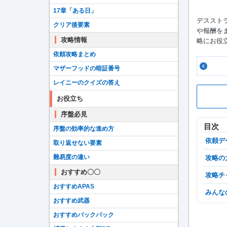
17章「ある日」
デススト
クリア後要素
や報酬をまと
攻略情報
略にお役
依頼攻略まとめ
マザーフッドの暗証番号
レイニーのクイズの答え
お役立ち
序盤必見
目次
序盤の効率的な進め方
依頼
取り返せない要素
難易度の違い
攻略
おすすめ〇〇
攻略
おすすめAPAS
みん
おすすめ武器
おすすめバックパック