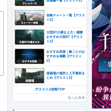
度報酬一覧【デススト2】
攻略チャート一覧【デスス
ト2】
大型BTの捕まえ方｜捕獲
おすすめ大型BT【デスス
ト2】
おすすめ武器｜敵ごとのお
すすめを掲載【デススト
2】
採掘場の場所と入手素材ま
とめ【デススト2】
デススト2攻略TOP
もっとみる