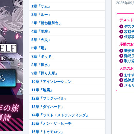
2025年09
1章「サム」
2章「ルー」
デススト
3章「跳ね橋舞台」
デスス
4章「雨粒」
攻略
依頼
5章「火災」
序盤のお
6章「蛹」
新要
難易
7章「ポッド」
取り
8章「洪水」
人気のお
9章「操り人形」
おす
熟練
10章「アイソレーション」
メモ
11章「地震」
12章「フラジャイル」
13章「ダイハード」
14章「ラスト・ストランディング」
15章「オン・ザ・ビーチ」
16章「トゥモロウ」