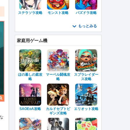
ステラソラ攻略
モンスト攻略
パズドラ攻略
もっとみる
家庭用ゲーム機
ほの暮しの庭攻
マーベル闘魂攻
スプラレイダー
略
略
ス攻略
SAOEoA攻略
カルドセプトビ
エリオット攻略
ギンズ攻略
な