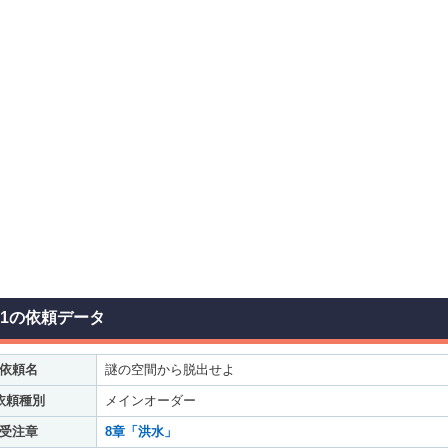
31の依頼データ
依頼名
謎の空間から脱出せよ
依頼種別
メインオーダー
受注章
8章「洪水」