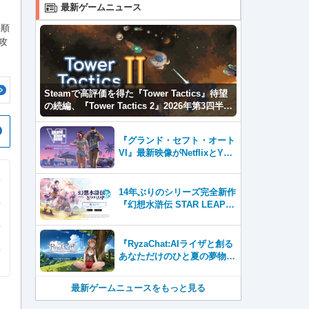
最新ゲームニュース
手順
の攻
Steamで高評価を得た『Tower Tactics』待望
の続編、『Tower Tactics 2』2026年第3四半期
に早期アクセス開始
『グランド・セフト・オート
VI』最新映像がNetflixとYou
Tubeに8月27日登場！
14年ぶりのシリーズ完全新作
『幻想水滸伝 STAR LEAP』
が本日から配信開始！
『RyzaChat:AIライザと創る
あなただけのひと夏の夢物
語』レビュー。会話を中心に
自由な冒険を進めていくシス
最新ゲームニュースをもっと見る
テムはこれまでにない新鮮な
体験が楽しめる【先行プレイ