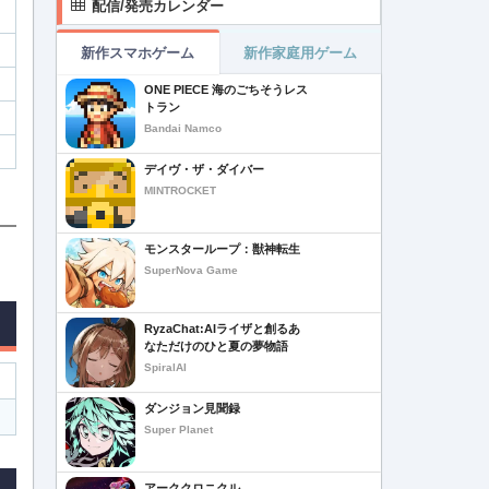
配信/発売カレンダー
新作スマホゲーム
新作家庭用ゲーム
ONE PIECE 海のごちそうレス
トラン
Bandai Namco
デイヴ・ザ・ダイバー
MINTROCKET
モンスターループ：獣神転生
SuperNova Game
RyzaChat:AIライザと創るあ
なただけのひと夏の夢物語
SpiralAI
ダンジョン見聞録
Super Planet
アーククロニクル