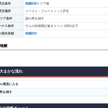
受注条件
依頼030
クリア後
受注場所
イースト・フォートノット[F4]
リア条件
謎の男を倒す
ーナス条件
サムの目標累計被ダメージ:150%以下
の発生依頼
依頼032
報酬
大まかな流れ
ル潮流に入る
男を倒す