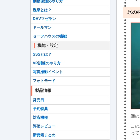
動物保護のやり方
温泉とは？
氷の
DHVマゼラン
ドールマン
セーフハウスの機能
機能・設定
SSSとは？
VR訓練のやり方
写真撮影イベント
フォトモード
製品情報
発売日
予約特典
謎の
対応機種
この
評価レビュー
って
新要素まとめ