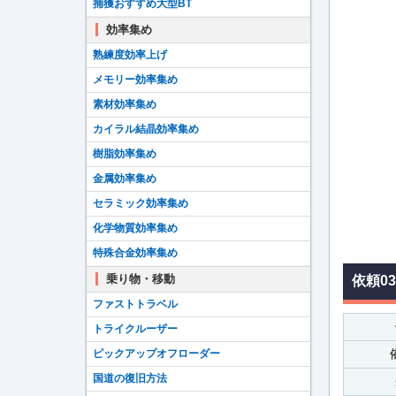
捕獲おすすめ大型BT
効率集め
熟練度効率上げ
メモリー効率集め
素材効率集め
カイラル結晶効率集め
樹脂効率集め
金属効率集め
セラミック効率集め
化学物質効率集め
特殊合金効率集め
乗り物・移動
依頼0
ファストトラベル
トライクルーザー
ピックアップオフローダー
国道の復旧方法