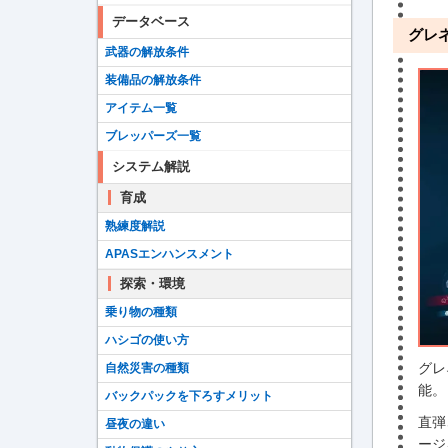
データベース
グレ
武器の解放条件
装備品の解放条件
アイテム一覧
ブレッパーズ一覧
システム解説
育成
熟練度解説
APASエンハンスメント
探索・環境
乗り物の種類
ハシゴの使い方
グレ
自然災害の種類
能。
バックパックを下ろすメリット
直弾
昼夜の違い
ージ