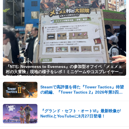
『NTE: Neverness to Everness』の参加型オフイベ「メェメェ
村の大冒険」現地の様子をレポ！ミニゲームやコスプレイヤー撮
影など盛りだくさん！
Steamで高評価を得た『Tower Tactics』待望
の続編、『Tower Tactics 2』2026年第3四半
期に早期アクセス開始
『グランド・セフト・オートVI』最新映像が
NetflixとYouTubeに8月27日登場！