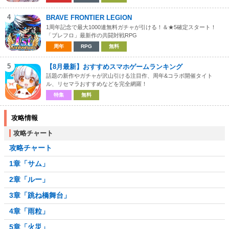
4
BRAVE FRONTIER LEGION
1周年記念で最大1000連無料ガチャが引ける！＆★5確定スタート！
「ブレフロ」最新作の共闘対戦RPG
周年
RPG
無料
5
【8月最新】おすすめスマホゲームランキング
話題の新作やガチャが沢山引ける注目作、周年&コラボ開催タイト
ル、リセマラおすすめなどを完全網羅！
特集
無料
攻略情報
攻略チャート
攻略チャート
1章「サム」
2章「ルー」
3章「跳ね橋舞台」
4章「雨粒」
5章「火災」