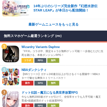
14年ぶりのシリーズ完全新作『幻想水滸伝
STAR LEAP』が本日から配信開始！
最新ゲームニュースをもっと見る
無料スマホゲーム厳選ランキング
【PR】
1
Wizardry Variants Daphne
『FFXI』コラボ中、限定キャラが無料ゲット可能！一歩進むたびに生
死を賭ける、本格ダンジョンRPG！
コラボ
RPG
無料
2
NBAダンクシティ
【8/6リリース】ガチャ240連分以上が引けるイベを開催中！NBAス
ターで魅せる爽快ストリートバスケ！
新作
SPG
無料
3
ドット伝説～魔王になる異世界放置RPG
今なら無料2000連ガチャが引けて、全恒常キャラも入手可能！魔王
育成×箱庭経営のドット絵放置RPG
新作
RPG
無料