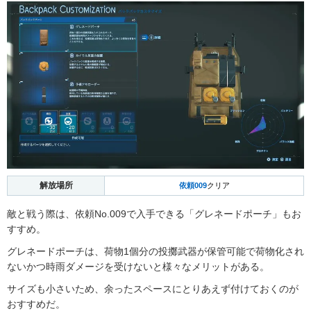
解放場所
依頼009
クリア
敵と戦う際は、依頼No.009で入手できる「グレネードポーチ」もお
すすめ。
グレネードポーチは、荷物1個分の投擲武器が保管可能で荷物化され
ないかつ時雨ダメージを受けないと様々なメリットがある。
サイズも小さいため、余ったスペースにとりあえず付けておくのが
おすすめだ。