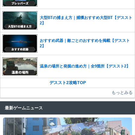
大型BTの捕まえ方｜捕獲おすすめ大型BT【デススト
2】
おすすめ武器｜敵ごとのおすすめを掲載【デススト
2】
温泉の場所と発掘の進め方｜全9箇所【デススト2】
デススト2攻略TOP
もっとみる
最新ゲームニュース