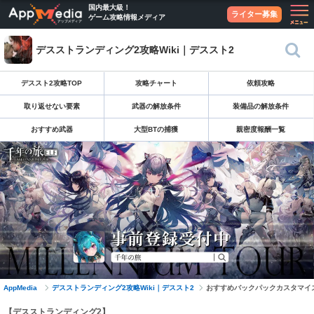
国内最大級！
ライター募集
ゲーム攻略情報メディア
デスストランディング2攻略Wiki｜デススト2
デススト2攻略TOP
攻略チャート
依頼攻略
取り返せない要素
武器の解放条件
装備品の解放条件
おすすめ武器
大型BTの捕獲
親密度報酬一覧
AppMedia
デスストランディング2攻略Wiki｜デススト2
おすすめバックパックカスタマイ
【デスストランディング2】