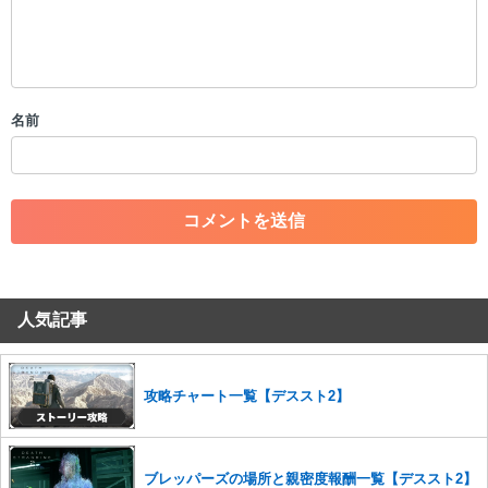
限を行う可能性がございます。 あらかじめご了承ください。
・公序良俗に反する投稿
・スパムなど、記事内容と関係のない投稿
・誰かになりすます行為
・個人情報の投稿や、他者のプライバシーを侵害する投稿
名前
・一度削除された投稿を再び投稿すること
・外部サイトへの誘導や宣伝
・アカウントの売買など金銭が絡む内容の投稿
・各ゲームのネタバレを含む内容の投稿
・その他、管理者が不適切と判断した投稿
コメントの削除につきましては下記フォームより申請をいた
だけますでしょうか。
人気記事
コメントの削除を申請する
※投稿内容を確認後、順次対応さ
せていただきます。ご了承ください。
※一度削除したコメントは復元ができませんのでご注意くだ
さい。
攻略チャート一覧【デススト2】
また、過度な利用規約の違反や、弊社に損害の及ぶ内容の書き込みがあ
った場合は、法的措置をとらせていただく場合もございますので、あら
かじめご理解くださいませ。
ブレッパーズの場所と親密度報酬一覧【デススト2】