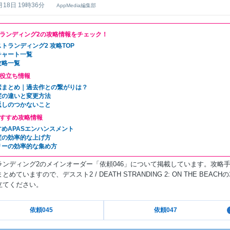
月18日 19時36分
AppMedia編集部
ランディング2の攻略情報をチェック！
トランディング2 攻略TOP
チャート一覧
攻略一覧
役立ち情報
素まとめ｜過去作との繋がりは？
度の違いと変更方法
返しのつかないこと
すすめ攻略情報
すめAPASエンハンスメント
度の効率的な上げ方
リーの効率的な集め方
ランディング2のメインオーダー「依頼046」について掲載しています。攻略
めていますので、デススト2 / DEATH STRANDING 2: ON THE BEACH
立てください。
依頼045
依頼047