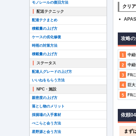
モノレールの復旧方法
クリア
配送テクニック
AP
配達テクまとめ
積載量の上げ方
ケースの劣化修復
攻略の
時雨の対策方法
積載量の上げ方
中経
ステータス
中経
配達人グレードの上げ方
F8
いいねをもらう方法
巨大
NPC・施設
F8
親密度の上げ方
落とし物のメリット
依頼0
採掘場の入手素材
ぺこらと会う方法
まずは
星野源と会う方法