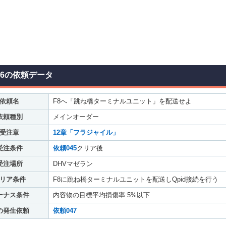
46の依頼データ
依頼名
F8へ「跳ね橋ターミナルユニット」を配送せよ
依頼種別
メインオーダー
受注章
12章「フラジャイル」
受注条件
依頼045
クリア後
受注場所
DHVマゼラン
リア条件
F8に跳ね橋ターミナルユニットを配送しQpid接続を行う
ーナス条件
内容物の目標平均損傷率:5%以下
の発生依頼
依頼047