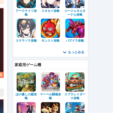
アークナイツ攻
スタセイ攻略
ジージェネエタ
略
ーナル攻略
ステラソラ攻略
モンスト攻略
パズドラ攻略
もっとみる
家庭用ゲーム機
ほの暮しの庭攻
マーベル闘魂攻
スプラレイダー
略
略
ス攻略