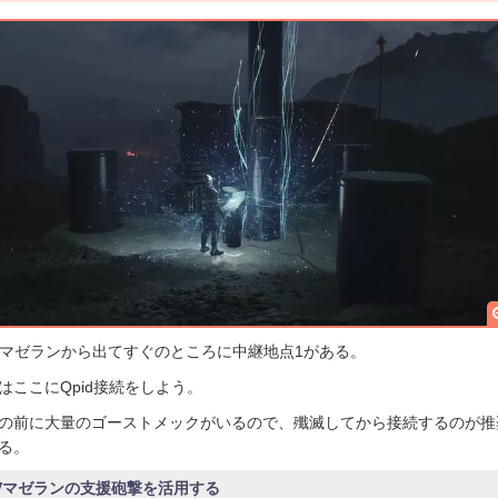
Vマゼランから出てすぐのところに中継地点1がある。
はここにQpid接続をしよう。
の前に大量のゴーストメックがいるので、殲滅してから接続するのが推
る。
Vマゼランの支援砲撃を活用する