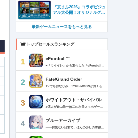
『京まふ2026』コラボビジュ
アル大公開！オリジナルグッ
ズやキャラカフェエリアな
ど、見どころ満載！！
最新ゲームニュースをもっと見る
トップセールスランキング
eFootball™
1
■「ウイイレ」から進化した「eFootball™」 人気サッカーゲーム「ウイニングイレブン」が「eFootball™」とタイトルを変え、大きく進化して生まれ変わりました。「eFootball™」で新しいサッカーゲームを体感しましょう！ ■はじめての方でも安心 ダウンロード後は、実践を交えたステップアップ方式のチュートリアルで直感的に基本操作を覚えることができます！さらに、チュートリアルを全てクリアすると、リオネル メッシがもらえます！！ また、試合の面白さや爽快感を楽しんでいただくためにスマートアシストを実装。 複雑な操作をしなくても、華麗なドリブルやパスで相手をかわして強烈なシュートでゴールを奪うことができます！ 【基本的な遊び方】 ■好きなチームで始めよう 欧州、米州、アジアなど世界各国のクラブやナショナルチームなどお気に入りのチームでスタートできます！ ■選手を獲得しましょう チームを作成したら、選手を獲得しましょう。現役のスーパースターや、歴史に残るレジェンドたちが、あなたのクラブでの活躍を待っています！ ・スペシャル選手リスト 現実の試合で大活躍した選手や、注目リーグの選手、レジェンドなどの特別な選手を獲得できます。 ・スタンダード選手リスト 好きな選手を獲得できます。条件を設定して絞り込むことができます。 ・監督リスト さまざまな戦術や得意な育成タイプを持った監督を獲得できます。 ■試合を楽しもう 獲得した選手でチームを編成したら、いよいよ試合に挑戦！ AIを相手に腕を磨いたり、オンライン対戦でランキングを競ったり、楽しみ方はあなた次第です。 ・対AI戦で腕を磨く 注目リーグのチームやナショナルチームを相手に戦うイベントなど、サッカーシーズンに合わせたさまざまなテーマのイベントが開催されています。 また、10段階にレベル分けされたDivision制の「eFootball™ リーグ」で楽しみながらレベルアップしていくことも可能です！ ・対人戦で実力を試す Division制の全ユーザーとランキングを競う「eFootball™ リーグ」や、毎週開催される様々なイベントで、オンラインでのリアルタイム対戦を楽しむことができます。あなたのドリームチームで、最高峰のDivision 1を目指しましょう！ ・友達と最大3vs3の対戦を楽しむ フレンドマッチ機能を使って、友達と対戦することができます。育て上げたチームの強さを友達に見せつけましょう！ また、最大3vs3の協力対戦も可能。友達とオンラインで集まって対戦を楽しみましょう！ ■選手を育てる 獲得した選手は、選手種別によっては成長させることができます。 試合に出場させたり、ゲーム内アイテムを使用したりして、選手のレベルを上げる事で入手できる「タレントポイント」で、能力パラメータを上昇させましょう。 より自分好みの選手にしたい場合は、手動でポイントを割り振りましょう。 ポイントの割り振りに迷った場合は、[おまかせ]で設定することもできます。 自分だけのお気に入りの選手に育て上げましょう！ 【もっと楽しむ】 ■Live Updateを毎週配信 選手の移籍や、現実の試合での活躍が反映される「Live Update」を搭載。 毎週配信される「Live Update」を参考に、スカッドを編成し試合に挑みましょう。 ■スタジアムをカスタマイズ 試合中のスタジアムに反映されるコレオ・オブジェクトなどのスタジアムパーツをカスタマイズできます。 思い通りのスタジアムにアレンジして、ゲーム体験を彩りましょう！ ※居住国・地域が以下のお客様には、eFootball™ コインによるルートボックス施策をご提供しておりません。 ベルギー、ブラジル(18歳未満) 【最新情報について】 本商品は、新機能やモードの追加、ゲームプレイ・イベントのアップデートを継続的に行っていきます。 最新情報は「eFootball™」公式サイトをご確認ください。 【ダウンロードについて】 本アプリをダウンロードするためには、ストレージに約3.3GBの空き容量が必要となります。 あらかじめ3.3GB以上の容量を空けてからダウンロードを行っていただけますようお願いします。 ダウンロード時はWi-Fi環境で接続することを推奨いたします。 ※アップデートにつきましても同様となります。 【通信環境について】 本アプリはオンラインゲームです。通信可能な環境でお楽しみください。
Fate/Grand Order
2
TVでもおなじみ、TYPE-MOONがおくるFateのRPG！ スマホでも本格的なRPGが楽しめる。 文字数にして500万字超という、圧倒的なボリュームを堪能できるストーリー！ 本編以外にもキャラクターごとにストーリーを用意し、Fateファンも今回はじめてFateの世界を体験される方も十分満足いただける内容となっています。 【あらすじ】 西暦2015年。 地球の未来を観測するカルデアは、2017年以降の人類史が崩壊している事実を確認した。 昨日まで確かに存在していた2115年までの“約束された未来”は、何の前触れもなく突如として消え去ったのだ。 なぜ。どうして。だれが。どうやって。 西暦2004年 日本 ある地方都市。 ここに今まではなかった、「観測できない領域」が現れたと。 カルデアはこれを人類絶滅の原因と仮定し、いまだ実験段階だった第六の実験を決行する事となった。 それは過去への時間旅行。 人間を霊子化させて過去に送りこみ、事象に介入する事で時空の特異点を解明、あるいは破壊する禁断の儀式。 その名を人理守護指令、グランドオーダー。 人類を守るために人類史に立ち向かう、運命と戦うものたちの総称である。 【ゲーム概要】 スマホに最適化された簡単操作のコマンドオーダーバトル！ プレイヤーはマスターとなって英霊たちを操り敵を倒し謎を解明していく。 好みの英霊で戦うか、強い英霊で戦うかバトルスタイルはプレイヤーしだい。 ◆豪華声優陣が続々参加 青木志貴、茜屋日海夏、赤羽根健治、明坂聡美、浅川悠、朝日奈丸佳、阿澄佳奈、阿部彬名、阿部敦、阿部里果、雨宮天、新井里美、井口裕香、井澤詩織、石川界人、石川由依、石谷春貴、伊瀬茉莉也、市ノ瀬加那、伊藤彩沙、伊藤かな恵、伊東健人、伊藤静、伊藤美紀、稲田徹、井上和彦、井上喜久子、井上麻里奈、伊丸岡篤、石見舞菜香、上坂すみれ、植田佳奈、上田麗奈、内田真礼、内田雄馬、内山昂輝、梅原裕一郎、江川央生、江口拓也、江越彬紀、遠藤綾、大久保瑠美、大空直美、大塚明夫、大塚芳忠、大原さやか、大和田仁美、岡本信彦、置鮎龍太郎、小倉唯、小澤亜李、小野賢章、小野大輔、小野友樹、小見川千明、かかずゆみ、柿原徹也、加隈亜衣、笠間淳、加瀬康之、門脇舞以、金元寿子、神尾晋一郎、茅野愛衣、川澄綾子、河西健吾、川野剛稔、神奈延年、鬼頭明里、木村珠莉、木村良平、桐本拓哉、釘宮理恵、久野美咲、黒木ほの香、黒田崇矢、桑原由気、KENN、高野麻里佳、古賀葵、小清水亜美、後藤邑子、小西克幸、小林千晃、小林ゆう、小林裕介、小原好美、小松未可子、子安武人、小山力也、近藤玲奈、斎賀みつき、西前忠久、斉藤壮馬、斎藤千和、坂本真綾、佐倉綾音、櫻井孝宏、佐藤聡美、佐藤利奈、沢城みゆき、下屋則子、島﨑信長、嶋村侑、庄司宇芽香、白石晴香、新垣樽助、真堂圭、末柄里恵、杉田智和、杉山紀彰、鈴木達央、鈴木崚汰、鈴代紗弓、鈴村健一、諏訪彩花、諏訪部順一、関俊彦、関智一、瀬戸麻沙美、芹澤優、仙台エリ、千本木彩花、園崎未恵、大地葉、高乃麗、高野直子、高橋花林、高橋李依、高山みなみ、武内駿輔、竹内良太、武田華、田中敦子、田中美海、田中理恵、谷山紀章、種﨑敦美、種田梨沙、田丸篤志、田村睦心、田村ゆかり、丹下桜、千葉繁、千葉翔也、津田健次郎、紡木吏佐、鶴岡聡、寺崎裕香、寺島拓篤、東山奈央、土岐隼一、飛田展男、戸松遥、豊永利行、鳥海浩輔、中井和哉、中田譲治、長縄まりあ、仲村美沙希、中村悠一、名塚佳織、生天目仁美、浪川大輔、能登麻美子、野中藍、乃村健次、土師孝也、長谷川育美、花江夏樹、花澤香菜、花守ゆみり、早見沙織、原由実、春野杏、潘めぐみ、日岡なつみ、日笠陽子、日野聡、平川大輔、ファイルーズあい、福圓美里、福西勝也、福山潤、藤井隼、藤沼建人、ブリドカットセーラ恵美、古川慎、保志総一朗、星野貴紀、堀内賢雄、堀江由衣、本多真梨子、本多陽子、本渡楓、前野智昭、M・A・O、増田俊樹、Machico、松風雅也、真殿光昭、マフィア梶田、三上哲、三木眞一郎、水樹奈々、水島大宙、水橋かおり、緑川光、水瀬いのり、南央美、峯田茉優、宮野真守、宮本充、村瀬歩、森川智之、森田了介、森永千才、森なな子、諸星すみれ、安井邦彦、山路和弘、山下大輝、山下七海、山寺宏一、山根綺、山野井仁、山村響、悠木碧、ゆかな、遊佐浩二、吉野裕行、佳村はるか、米澤円、若林直美、和氣あず未、和多田美咲（50音順） ◆全体構成・メインシナリオ・シナリオ・総監督 奈須きのこ ◆リードキャラクターデザイナー 武内崇 ◆アートディレクション TYPE-MOON ◆メインシナリオ・シナリオ執筆 東出祐一郎、桜井光 水瀬葉月、星空めてお ◆ゲストライター amphibian、虚淵玄（ニトロプラス）、acpi、ＯＫＳＧ（TYPE-MOON）、経験値、小太刀右京、三田誠、たけのこ星人、橘公司、田中天（株式会社フラッグノーツ）、成田良悟、鋼屋ジン、ひろやまひろし、円居挽、茗荷屋甚六、矢野俊策（株式会社フラッグノーツ）、リヨ（50音順） ◆キャラクターデザイン I-IV、蒼月タカオ（TYPE-MOON）、AKIRA、Azusa、東冬、荒野、Anmi、池澤真、石田あきら、いみぎむる、兔ろうと、羽海野チカ、大森葵、岡崎武士、okojo、およ、加藤いつわ、カワグチタケシ、きばどりリュー、桐原小鳥、ギンカ、倉花千夏、黒星紅白、小梅けいと、近衛乙嗣、小松崎類、こやまひろかず（TYPE-MOON）、西藤浩樹（LASENGLE）、saitom、坂本みねぢ、佐々木少年、サテー、色素、縞うどん（TYPE-MOON）、島田フミカネ、しまどりる、sime、下越（TYPE-MOON）、シャカＰ（LASENGLE）、白浜鴎、しらび、白峰、真じろう、STAR影法師、曽我誠、タイキ、高橋慶太郎、高山箕犀、竹、武中英雄、武梨えり、たけのこ星人、TAKOLEGS、田島昭宇、タスクオーナ、danciao、中央東口、CHOCO、悌太、Dd、天空すふぃあ、DANGERDROP、toi8、トリダモノ、中原、なまにくATK、西出ケンゴロー、nipi、ネコタワワ、NOCO、pako、林けゐ、原田たけひと、春野友矢、ばん！、Bすけ、左、ヒライユキオ、平野稜二、広江礼威、ひろやまひろし、PFALZ、ぶくろて、huke、BLACK（TYPE-MOON）、古海鐘一、BUNBUN、hou、ホトソウカ、本庄雷太、前田浩孝、マシマサキ、また、松竜、Mika Pikazo、緑川美帆、三輪士郎、村山竜大、めろん22、望月けい、元村人、森井しづき、森山大輔、山中虎鉄、YOCO_N（LASENGLE）、余湖裕輝、米山舞、La-na、lack、リヨ、Ryota-H、輪くすさが、redjuice、ReDrop、ろび～な、ワダアルコ、渡れい（50音順） このアプリケーションには、（株）ＣＲＩ・ミドルウェアの「CRIWARE（TM）」が使用されています。
ホワイトアウト・サバイバル
3
4億人が遊ぶ唯一無二の氷雪スマホゲーム！サクッと爽快！みんなで極寒サバイバル ！ 猛吹雪に襲われ、かつての世界は崩壊。人類の文明の灯火は、氷雪の中で今にも消えかかっている…。 生存者達よ、今こそ立ち上がれ！——仲間を率いて希望の灯りをともし、凍てつく大地に新たな拠点を築こう！ さらに新規ユーザー限定でSSR英雄「ジャスミン」が無料で仲間入り！ 彼女と共に氷原の奥地へと踏み込み、吹雪の中に潜む未知の脅威に立ち向かおう！ 【ゲームの特徴】 ◆領地再建！凍土に希望の光を！ 大溶鉱炉に火を灯すことから始めて、積もった雪を溶かして領土を開拓しよう！ 法令を発布して人員を的確に配置すれば、拠点の建設効率がぐんとアップ！ ◆放置で楽々、資源を効率ストック！ ワンタップで英雄を派遣するだけで、見守りは不要！ オフライン中も資源は自動でたっぷり蓄積されて、戻れば報酬が山盛り！極寒サバイバルでも、もう怖くない！ ◆お手軽に始められる氷雪ミニゲーム！ ミニゲームが次々と登場！「穴釣り選手権」でレア生物図鑑を解放し、「除雪隊」で雪山の宝を発見しよう！ スキマ時間でも気軽にプレイできて、雪原ライフは楽しさ満載！ ◆戦略を駆使して、英雄で敵を撃退！ 英雄はレベル共有で育成の手間いらずで、スキルを活かせば様々な難関を攻略可能！ 最強チームを組み上げて、敵を圧倒しよう！ ◆協力プレイで、凍土制覇を目指そう！ 同盟の支援で負傷者の治療や育成もスピードアップ！ 作戦を練って仲間と役割分担すれば戦力倍増！勝利の喜びをみんなで分かち合おう！ さらにたくさんのコンテンツをお届けいたします： ◆オフィシャルサイト: https://whiteoutsurvival.centurygames.com/ja ◆X: https://x.com/WOS_Japan ◆Facebook: https://www.facebook.com/WhiteoutSurvival ◆Discord: https://discord.gg/whiteoutsurvival ◆YouTube: https://www.youtube.com/@WhiteoutSurvivalOfficial_JA ◆TikTok: https://www.tiktok.com/@howasaba.jp
ブルーアーカイブ
4
――何気ない日常で、ほんの少しの奇跡を見つける物語 Yostarが贈る学園×青春×物語RPG『ブルーアーカイブ -Blue Archive-』！ 先生として、個性豊かで魅力的な生徒たちと共に、一風変わった学園都市キヴォトスの 日常を過ごそう！ ■あらすじ ここは学園都市キヴォトス。 数千の学園からなる超巨大学園都市では、日々トラブルが絶えない。 この問題に対応すべく、連邦生徒会長によって連邦捜査部【シャーレ】が設立された。 この物語は【シャーレ】の顧問となる先生とそれに協力する生徒たちと学園都市での日常を 描いた物語である。 ▼可愛いキャラクターが活躍する3Dバトル 大迫力の3Dリアルタイムバトル！ 可愛いキャラクター達が画面いっぱいに所狭しと大活躍。 あなたは先生として、生徒たちを指揮しよう！ ▼個性豊かなキャラクターを彩るハイクオリティの2Dアニメーション 美少女キャラクターたちが綺麗な2Dアニメーションであなたを迎えてくれる！ 仲良くなると特別なアニメーションが見れることもあるぞ！ ▼生徒たちと絆を深めて彼女たちと特別な日常を過ごそう！ 一緒にいる時間が長ければ長いほど、彼女たちはあなたとの絆は深まっていく。 そんな彼女たちとの日々が、きっとあなたの日常を特別なものに！ ▼公式Twitter https://twitter.com/Blue_ArchiveJP ▼公式サイト https://bluearchive.jp/ (C)Yostar, Inc.