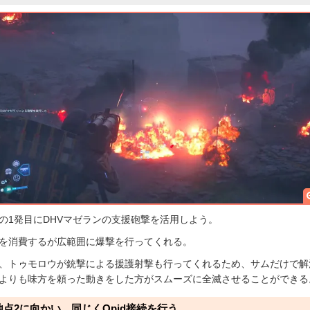
の1発目にDHVマゼランの支援砲撃を活用しよう。
を消費するが広範囲に爆撃を行ってくれる。
、トゥモロウが銃撃による援護射撃も行ってくれるため、サムだけで解
よりも味方を頼った動きをした方がスムーズに全滅させることができる
地点2に向かい、同じくQpid接続を行う