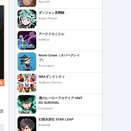
SpiralAI
ダンジョン見聞録
Super Planet
アーククロニクル
KEMCO
Never Grave（ネバーグレイ
ブ）
Pocketpair
NBAダンクシティ
NetEase Games
僕のヒーローアカデミア UNIT
ED SURVIVAL
Klab/gumi
奨
幻想水滸伝 STAR LEAP
KONAMI