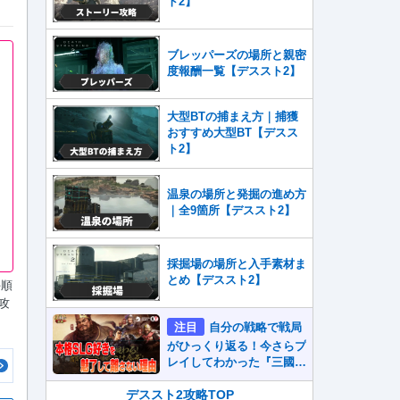
ト2】
ブレッパーズの場所と親密
度報酬一覧【デススト2】
大型BTの捕まえ方｜捕獲
おすすめ大型BT【デスス
ト2】
温泉の場所と発掘の進め方
｜全9箇所【デススト2】
採掘場の場所と入手素材ま
とめ【デススト2】
手順
の攻
注目
自分の戦略で戦局
がひっくり返る！今さらプ
レイしてわかった『三國志
真戦』が本格SLG好きを
魅了して離さないワケ
デススト2攻略TOP