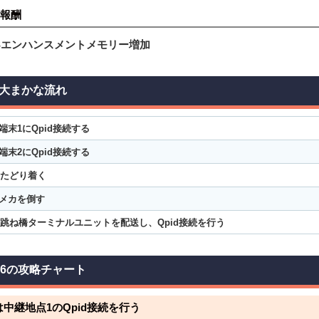
報酬
ASエンハンスメントメモリー増加
大まかな流れ
端末1にQpid接続する
端末2にQpid接続する
にたどり着く
メカを倒す
に跳ね橋ターミナルユニットを配送し、Qpid接続を行う
46の攻略チャート
中継地点1のQpid接続を行う