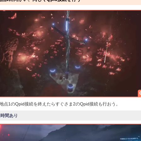
地点1のQpid接続を終えたらすぐさま2のQpid接続も行おう。
限時間あり