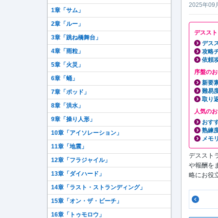
2025年09
1章「サム」
2章「ルー」
デススト
3章「跳ね橋舞台」
デスス
4章「雨粒」
攻略
依頼
5章「火災」
序盤のお
6章「蛹」
新要
難易
7章「ポッド」
取り
8章「洪水」
人気のお
9章「操り人形」
おす
熟練
10章「アイソレーション」
メモ
11章「地震」
デススト
12章「フラジャイル」
や報酬をまと
13章「ダイハード」
略にお役
14章「ラスト・ストランディング」
15章「オン・ザ・ビーチ」
16章「トゥモロウ」