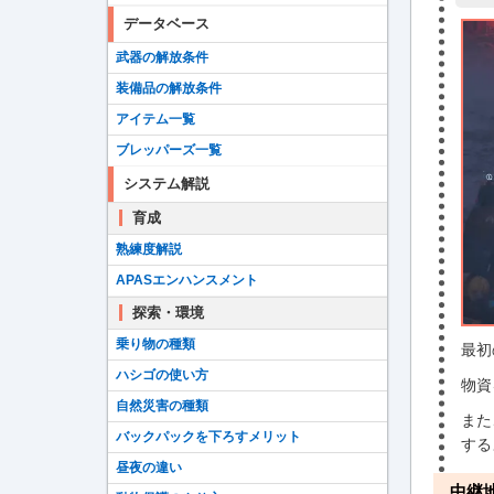
データベース
武器の解放条件
装備品の解放条件
アイテム一覧
ブレッパーズ一覧
システム解説
育成
熟練度解説
APASエンハンスメント
探索・環境
乗り物の種類
最初
ハシゴの使い方
物資
自然災害の種類
また
バックパックを下ろすメリット
する
昼夜の違い
中継