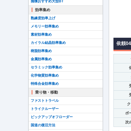
捕獲おすすめ大型BT
効率集め
熟練度効率上げ
メモリー効率集め
素材効率集め
カイラル結晶効率集め
依頼0
樹脂効率集め
金属効率集め
セラミック効率集め
化学物質効率集め
特殊合金効率集め
乗り物・移動
ファストトラベル
ク
トライクルーザー
ボ
ピックアップオフローダー
次
国道の復旧方法