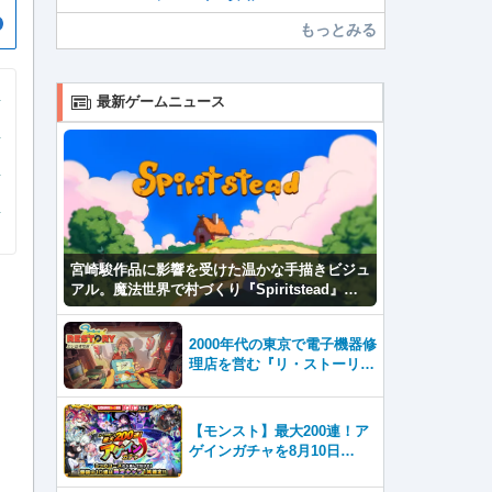
もっとみる
最新ゲームニュース
宮崎駿作品に影響を受けた温かな手描きビジュ
アル。魔法世界で村づくり『Spiritstead』本
日発売
2000年代の東京で電子機器修
理店を営む『リ・ストーリ
ー: 思い出修理屋 (ReStor
y)』本日Steamで配信開始
【モンスト】最大200連！ア
ゲインガチャを8月10日
（月）より開催！