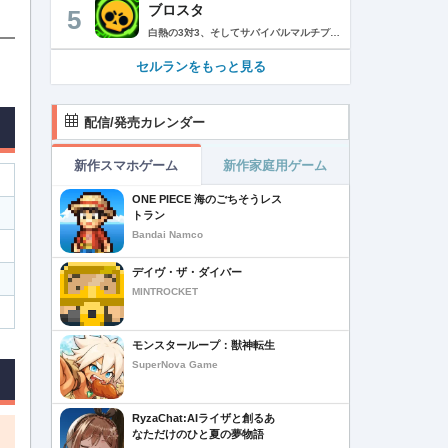
ブロスタ
5
白熱の3対3、そしてサバイバルマルチプレイを楽しめるモバイルゲーム！3分間で展開する様々なゲームモード… 友達と共闘するもよし、一人で戦うもよし。 強力な必殺技や特殊能力を持ったキャラクターを入手して、アップグレードしましょう。ユニークなスキンを集めれば、戦場でひときわ目立つこと間違いなし！ブロスタワールドの不思議なステージで、バトルを繰り広げましょう！ ブロスタは無料でダウンロードおよびプレイが可能ですが、一部のゲーム内アイテムを有料で購入いただくことも可能です（ランダムなアイテムを含む）。ゲーム内アイテムの有料購入を希望しない場合は、デバイスの設定からアプリ内課金を無効にしてください。 様々なゲームモードで戦おう エメラルドハント（3対3）：チームの仲間と共に敵チームに勝利！エメラルドを10個集めたら最後まで守り抜きましょう。倒されるとエメラルドも失います。 バトルロイヤル（ソロ/デュオ）：生き残りをかけたサバイバルモード。キャラクターのパワーアップを集めましょう。デュオまたはソロモードを選んだら、大混乱の戦場で最後まで生き延びた者が勝者となります。そして勝者がすべてを独り占めします！ ブロストライカー（3対3）：ひと味違うゲームモードです！サッカーの腕試しといきましょう。先に2ゴールを決めたチームが勝利します。なおレッドカードはありませんので、激しいバトルにご注意ください。 賞金稼ぎ（3対3）：敵を倒して星を獲得！自分の星も守り抜きましょう。より多くの星を集めたチームの勝利です。 強奪（3対3）：チームの金庫を守りながら、敵チームの金庫の破壊を目指します。ひっそりと前進したら、豪快にお宝までの道を切り拓きましょう！ 特別イベント：期間限定の特別な対人および対CPUゲームモードです。 チャンピオンシップチャレンジ：ブロスタのゲーム内予選に参加して、eスポーツの世界に飛び込みましょう！ キャラクターのアンロックとアップグレード 強力な必殺技や特殊能力を持ったキャラクターを集めて、アップグレードしましょう。キャラクターを強化して、ユニークなスキンを集めましょう。 ブロスタパス クエストやブロスタボックス、エメラルド、ピンズ、そしてブロスタパス限定スキンなど、特典が盛りだくさん！シーズンごとに特典は変わります。 MVPプレイヤーになろう ローカルのランキングを駆け上がり、あなたの強さを証明しましょう！ どんな時も進化しよう 新たなキャラクターやスキン、マップ、特別イベント、ゲームモードを探し求めましょう。 特徴： 3対3のリアルタイム対戦で世界中のプレイヤーとバトル 白熱のモバイル向けサバイバルマルチプレイ 独自の攻撃や必殺技を持った、強力な新キャラクターをアンロック 日々入れ替わるイベントとゲームモード バトルは一人でも、フレンドと一緒でもプレイ可能 グローバルまたはローカルのランキングを駆け上がろう 仲間とクラブを結成したり参加したりして、情報交換しながら共に戦おう スキンをアンロックしてキャラクターをカスタマイズ プレイヤーが作った攻略の難しい新マップ クラッシュ・オブ・クラン、クラッシュ・ロワイヤル、ブーム・ビーチの制作会社がお届けするバトルゲーム！ サポート： サポートが必要な際は、ゲーム内の設定の「ヘルプとサポート」からご連絡いただくか、http://supercell.helpshift.com/a/brawl-stars/をご覧ください。 プライバシーポリシー： http://supercell.com/en/privacy-policy/jp/ サービス利用規約： http://supercell.com/en/terms-of-service/jp/ 保護者の皆さまへ： http://supercell.com/en/parents/jp/
セルランをもっと見る
配信/発売カレンダー
新作スマホゲーム
新作家庭用ゲーム
ONE PIECE 海のごちそうレス
トラン
Bandai Namco
デイヴ・ザ・ダイバー
MINTROCKET
モンスターループ：獣神転生
SuperNova Game
RyzaChat:AIライザと創るあ
なただけのひと夏の夢物語