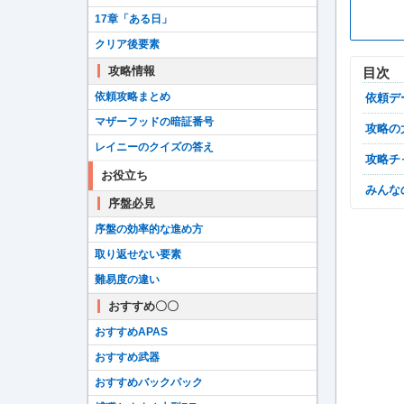
17章「ある日」
クリア後要素
攻略情報
目次
依頼攻略まとめ
依頼
マザーフッドの暗証番号
攻略
レイニーのクイズの答え
攻略
お役立ち
みん
序盤必見
序盤の効率的な進め方
取り返せない要素
難易度の違い
おすすめ〇〇
おすすめAPAS
おすすめ武器
おすすめバックパック