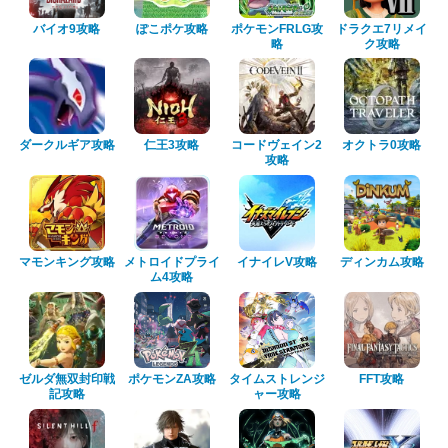
バイオ9攻略
ぽこポケ攻略
ポケモンFRLG攻
ドラクエ7リメイ
略
ク攻略
ダークルギア攻略
仁王3攻略
コードヴェイン2
オクトラ0攻略
攻略
マモンキング攻略
メトロイドプライ
イナイレV攻略
ディンカム攻略
ム4攻略
ゼルダ無双封印戦
ポケモンZA攻略
タイムストレンジ
FFT攻略
記攻略
ャー攻略