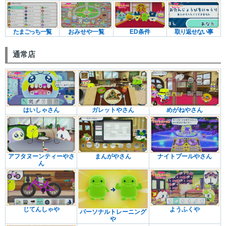
たまごっち一覧
おみせや一覧
ED条件
取り返せない事
通常店
はいしゃさん
ガレットやさん
めがねやさん
アフタヌーンティーやさ
まんがやさん
ナイトプールやさん
ん
じてんしゃや
ようふくや
パーソナルトレーニング
や