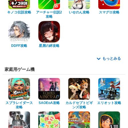
キノコ伝説攻略
アーチャー伝説2
いせのん攻略
スマグロ攻略
攻略
DDFF攻略
星屑の絆攻略
もっとみる
家庭用ゲーム機
スプラレイダース
SAOEoA攻略
カルドセプトビギ
エリオット攻略
攻略
ンズ攻略