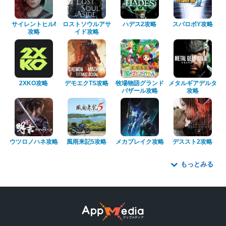
サイレントヒルf
ロストソウルアサ
ハデス2攻略
スパロボY攻略
攻略
イド攻略
2XKO攻略
デモエクTS攻略
牧場物語グランド
メタルギアデルタ
バザール攻略
攻略
ウツロノハネ攻略
風雨来記5攻略
メカブレイク攻略
デススト2攻略
もっとみる