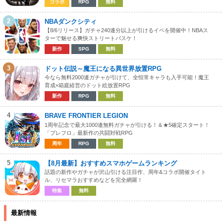
コラボ
RPG
無料
2
NBAダンクシティ
【8/6リリース】ガチャ240連分以上が引けるイベを開催中！NBAス
ターで魅せる爽快ストリートバスケ！
新作
SPG
無料
3
ドット伝説～魔王になる異世界放置RPG
今なら無料2000連ガチャが引けて、全恒常キャラも入手可能！魔王
育成×箱庭経営のドット絵放置RPG
新作
RPG
無料
4
BRAVE FRONTIER LEGION
1周年記念で最大1000連無料ガチャが引ける！＆★5確定スタート！
「ブレフロ」最新作の共闘対戦RPG
周年
RPG
無料
5
【8月最新】おすすめスマホゲームランキング
話題の新作やガチャが沢山引ける注目作、周年&コラボ開催タイト
ル、リセマラおすすめなどを完全網羅！
特集
無料
最新情報