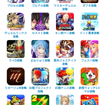
プロセカ攻略
ブルアカ攻略
マスターデュエル
ダフネ攻略
攻略
デュエルリンクス
ロススト攻略
キン肉マン攻略
ドット勇者攻略
攻略
ライD攻略
まおりゅう攻略
星矢ジャスティス
フェスバ攻略
攻略
リネージュM攻略
白猫プロジェクト
白猫テニス攻略
妖怪ウォッチ1ス
攻略
マホ攻略