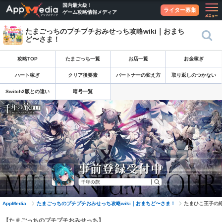
国内最大級！
ライター募集
ゲーム攻略情報メディア
たまごっちのプチプチおみせっち攻略wiki｜おまち
ど〜さま！
攻略TOP
たまごっち一覧
お店一覧
お金稼ぎ
ハート稼ぎ
クリア後要素
パートナーの変え方
取り返しのつかない
Switch2版との違い
暗号一覧
AppMedia
たまごっちのプチプチおみせっち攻略wiki｜おまちど〜さま！
たまひこ王子の
【たまごっちのプチプチおみせっち】