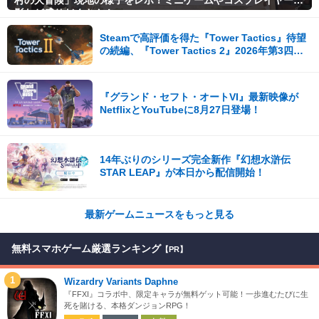
村の大冒険」現地の様子をレポ！ミニゲームやコスプレイヤー撮
影など盛りだくさん！
Steamで高評価を得た『Tower Tactics』待望
の続編、『Tower Tactics 2』2026年第3四半
期に早期アクセス開始
『グランド・セフト・オートVI』最新映像が
NetflixとYouTubeに8月27日登場！
14年ぶりのシリーズ完全新作『幻想水滸伝
STAR LEAP』が本日から配信開始！
最新ゲームニュースをもっと見る
無料スマホゲーム厳選ランキング
【PR】
1
Wizardry Variants Daphne
『FFXI』コラボ中、限定キャラが無料ゲット可能！一歩進むたびに生
死を賭ける、本格ダンジョンRPG！