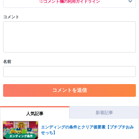
コメント欄の利用ガイドライン
コメント
以下の書き込みを禁止とし、場合によってはコメント削除や書き込み制
限を行う可能性がございます。 あらかじめご了承ください。
・公序良俗に反する投稿
・スパムなど、記事内容と関係のない投稿
・誰かになりすます行為
・個人情報の投稿や、他者のプライバシーを侵害する投稿
名前
・一度削除された投稿を再び投稿すること
・外部サイトへの誘導や宣伝
・アカウントの売買など金銭が絡む内容の投稿
・各ゲームのネタバレを含む内容の投稿
・その他、管理者が不適切と判断した投稿
コメントの削除につきましては下記フォームより申請をいた
だけますでしょうか。
新着記事
人気記事
コメントの削除を申請する
※投稿内容を確認後、順次対応さ
せていただきます。ご了承ください。
エンディングの条件とクリア後要素【プチプチおみ
せっち】
※一度削除したコメントは復元ができませんのでご注意くだ