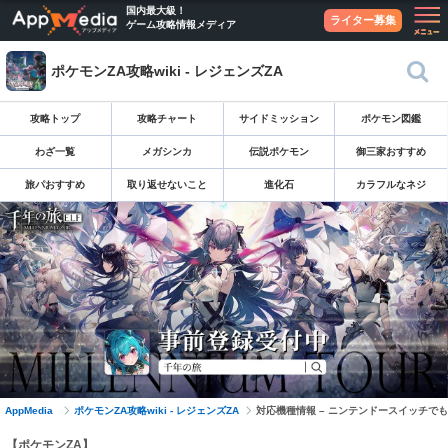
国内最大級！
ライター募集
ゲーム攻略情報メディア
ポケモンZA攻略wiki - レジェンズZA
攻略トップ
攻略チャート
サイドミッション
ポケモン図鑑
わざ一覧
メガシンカ
伝説ポケモン
御三家おすすめ
旅パおすすめ
取り返せないこと
進化石
カラフルなネジ
AppMedia
ポケモンZA攻略wiki - レジェンズZA
対応機種情報 – ニンテンドースイッチで
【ポケモンZA】