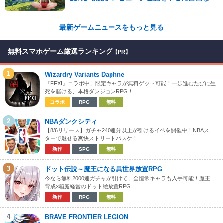
険を進めていくシステムはこれまでにない新鮮
な体験が楽しめる【先行プレイレポート】
最新ゲームニュースをもっと見る
無料スマホゲーム厳選ランキング
【PR】
1
Wizardry Variants Daphne
『FFXI』コラボ中、限定キャラが無料ゲット可能！一歩進むたびに生
死を賭ける、本格ダンジョンRPG！
コラボ
RPG
無料
2
NBAダンクシティ
【8/6リリース】ガチャ240連分以上が引けるイベを開催中！NBAス
ターで魅せる爽快ストリートバスケ！
新作
SPG
無料
3
ドット伝説～魔王になる異世界放置RPG
今なら無料2000連ガチャが引けて、全恒常キャラも入手可能！魔王
育成×箱庭経営のドット絵放置RPG
新作
RPG
無料
4
BRAVE FRONTIER LEGION