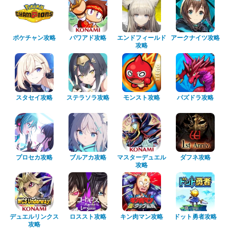
ポケチャン攻略
パワアド攻略
エンドフィールド
アークナイツ攻略
攻略
スタセイ攻略
ステラソラ攻略
モンスト攻略
パズドラ攻略
プロセカ攻略
ブルアカ攻略
マスターデュエル
ダフネ攻略
攻略
デュエルリンクス
ロススト攻略
キン肉マン攻略
ドット勇者攻略
攻略