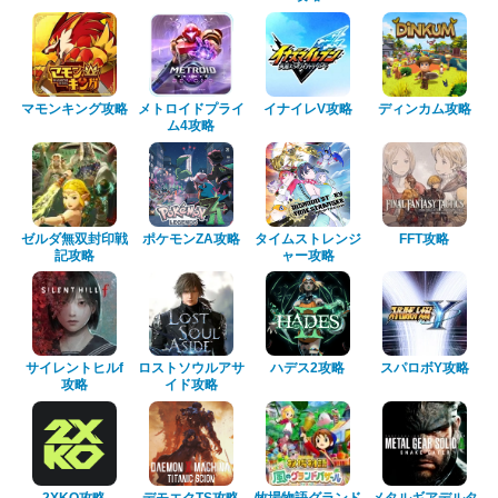
マモンキング攻略
メトロイドプライ
イナイレV攻略
ディンカム攻略
ム4攻略
ゼルダ無双封印戦
ポケモンZA攻略
タイムストレンジ
FFT攻略
記攻略
ャー攻略
サイレントヒルf
ロストソウルアサ
ハデス2攻略
スパロボY攻略
攻略
イド攻略