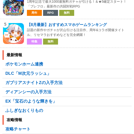
1周年記念で最大1000連無料ガチャが引ける！＆★5確定スタート！
「ブレフロ」最新作の共闘対戦RPG
周年
RPG
無料
5
【8月最新】おすすめスマホゲームランキング
話題の新作やガチャが沢山引ける注目作、周年&コラボ開催タイト
ル、リセマラおすすめなどを完全網羅！
特集
無料
最新情報
ポケモンホーム連携
DLC「M次元ラッシュ」
ガブリアスナイトZの入手方法
ディアンシーの入手方法
EX「宝石のような輝きを」
ふしぎなおくりもの
攻略情報
攻略チャート