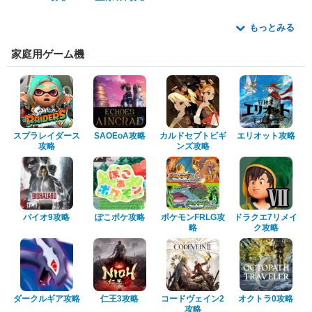
もっとみる
家庭用ゲーム機
スプラレイダース
SAOEoA攻略
カルドセプトビギ
エリオット攻略
攻略
ンズ攻略
バイオ9攻略
ぽこポケ攻略
ポケモンFRLG攻
ドラクエ7リメイ
略
ク攻略
ダークルギア攻略
仁王3攻略
コードヴェイン2
オクトラ0攻略
攻略