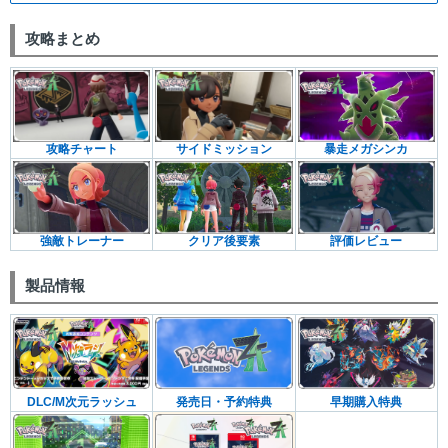
攻略まとめ
暴走メガシンカ
攻略チャート
サイドミッション
強敵トレーナー
クリア後要素
評価レビュー
製品情報
DLC/M次元ラッシュ
発売日・予約特典
早期購入特典