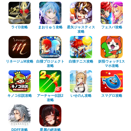
ライD攻略
まおりゅう攻略
星矢ジャスティス
フェスバ攻略
攻略
リネージュM攻略
白猫プロジェクト
白猫テニス攻略
妖怪ウォッチ1ス
攻略
マホ攻略
キノコ伝説攻略
アーチャー伝説2
いせのん攻略
スマグロ攻略
攻略
DDFF攻略
星屑の絆攻略