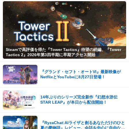
Steamで高評価を得た『Tower Tactics』待望の続編、『Tower
Tactics 2』2026年第3四半期に早期アクセス開始
『グランド・セフト・オートVI』最新映像が
NetflixとYouTubeに8月27日登場！
14年ぶりのシリーズ完全新作『幻想水滸伝
STAR LEAP』が本日から配信開始！
『RyzaChat:AIライザと創るあなただけのひと
夏の夢物語』レビュー。会話を中心に自由な冒