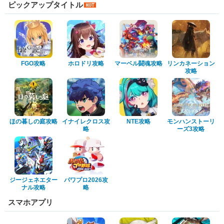
ピックアップタイトル
FGO攻略
ホロドリ攻略
マーベル闘魂攻略
リンカネーション
攻略
ほの暮しの庭攻略
イナイレクロス攻
NTE攻略
モンハンストーリ
略
ーズ3攻略
ジージェネエター
パワプロ2026攻
ナル攻略
略
スマホアプリ