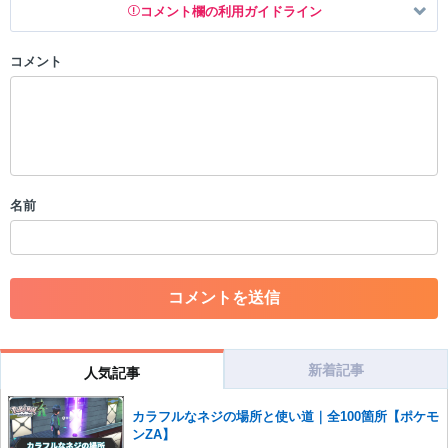
コメント欄の利用ガイドライン
コメント
以下の書き込みを禁止とし、場合によってはコメント削除や書き込み制
限を行う可能性がございます。 あらかじめご了承ください。
・公序良俗に反する投稿
・スパムなど、記事内容と関係のない投稿
・誰かになりすます行為
・個人情報の投稿や、他者のプライバシーを侵害する投稿
名前
・一度削除された投稿を再び投稿すること
・外部サイトへの誘導や宣伝
・アカウントの売買など金銭が絡む内容の投稿
・各ゲームのネタバレを含む内容の投稿
・その他、管理者が不適切と判断した投稿
コメントの削除につきましては下記フォームより申請をいた
だけますでしょうか。
新着記事
人気記事
コメントの削除を申請する
※投稿内容を確認後、順次対応さ
せていただきます。ご了承ください。
カラフルなネジの場所と使い道｜全100箇所【ポケモ
ンZA】
※一度削除したコメントは復元ができませんのでご注意くだ