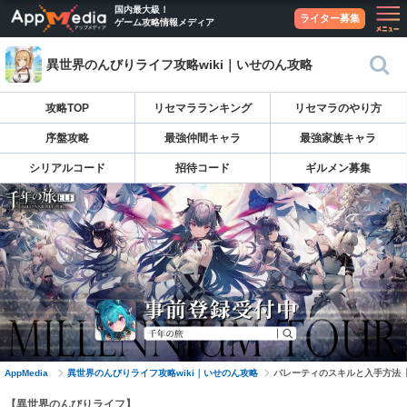
国内最大級！
ライター募集
ゲーム攻略情報メディア
異世界のんびりライフ攻略wiki｜いせのん攻略
攻略TOP
リセマラランキング
リセマラのやり方
序盤攻略
最強仲間キャラ
最強家族キャラ
シリアルコード
招待コード
ギルメン募集
AppMedia
異世界のんびりライフ攻略wiki｜いせのん攻略
バレーティのスキルと入手方法
【異世界のんびりライフ】