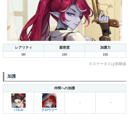
レアリティ
親密度
加護力
SR
150
150
※ステータスは初期値
加護
仲間への加護
-
-
バエル
クロウリー