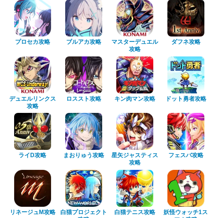
プロセカ攻略
ブルアカ攻略
マスターデュエル
ダフネ攻略
攻略
デュエルリンクス
ロススト攻略
キン肉マン攻略
ドット勇者攻略
攻略
ライD攻略
まおりゅう攻略
星矢ジャスティス
フェスバ攻略
攻略
リネージュM攻略
白猫プロジェクト
白猫テニス攻略
妖怪ウォッチ1ス