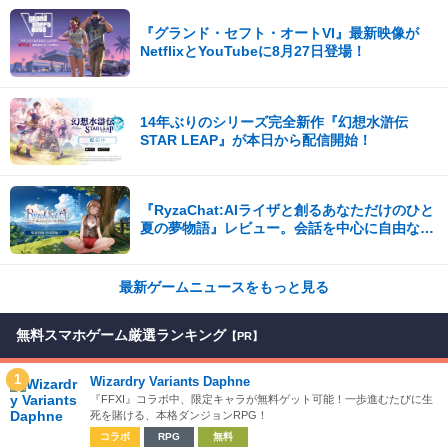
『グランド・セフト・オートVI』最新映像が
NetflixとYouTubeに8月27日登場！
14年ぶりのシリーズ完全新作『幻想水滸伝
STAR LEAP』が本日から配信開始！
『RyzaChat:AIライザと創るあなただけのひと
夏の夢物語』レビュー。会話を中心に自由な冒
険を進めていくシステムはこれまでにない新鮮
な体験が楽しめる【先行プレイレポート】
最新ゲームニュースをもっと見る
無料スマホゲーム厳選ランキング
【PR】
1
Wizardry Variants Daphne
『FFXI』コラボ中、限定キャラが無料ゲット可能！一歩進むたびに生
死を賭ける、本格ダンジョンRPG！
コラボ
RPG
無料