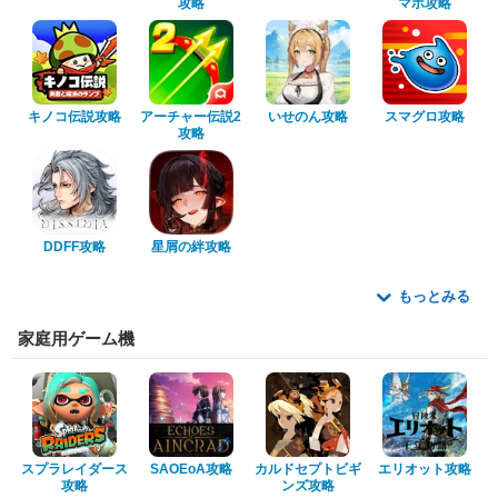
攻略
マホ攻略
キノコ伝説攻略
アーチャー伝説2
いせのん攻略
スマグロ攻略
攻略
DDFF攻略
星屑の絆攻略
もっとみる
家庭用ゲーム機
スプラレイダース
SAOEoA攻略
カルドセプトビギ
エリオット攻略
攻略
ンズ攻略