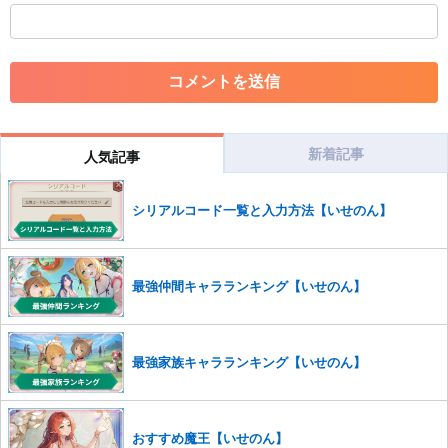
・外部サイトへの誘導や宣伝
・アカウントの売買など金銭が絡む内容の投稿
・各ゲームのネタバレを含む内容の投稿
・その他、管理者が不適切と判断した投稿
コメントの削除につきましては下記フォームより申請をいた
だけますでしょうか。
新着記事
人気記事
コメントの削除を申請する
※投稿内容を確認後、順次対応さ
せていただきます。ご了承ください。
シリアルコード一覧と入力方法【いせのん】
※一度削除したコメントは復元ができませんのでご注意くだ
さい。
また、過度な利用規約の違反や、弊社に損害の及ぶ内容の書き込みがあ
最強仲間キャラランキング【いせのん】
った場合は、法的措置をとらせていただく場合もございますので、あら
かじめご理解くださいませ。
最強家族キャラランキング【いせのん】
おすすめ魔王【いせのん】