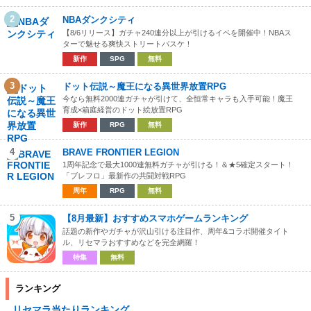
2
NBAダンクシティ
【8/6リリース】ガチャ240連分以上が引けるイベを開催中！NBAス
ターで魅せる爽快ストリートバスケ！
新作
SPG
無料
3
ドット伝説～魔王になる異世界放置RPG
今なら無料2000連ガチャが引けて、全恒常キャラも入手可能！魔王
育成×箱庭経営のドット絵放置RPG
新作
RPG
無料
4
BRAVE FRONTIER LEGION
1周年記念で最大1000連無料ガチャが引ける！＆★5確定スタート！
「ブレフロ」最新作の共闘対戦RPG
周年
RPG
無料
5
【8月最新】おすすめスマホゲームランキング
話題の新作やガチャが沢山引ける注目作、周年&コラボ開催タイト
ル、リセマラおすすめなどを完全網羅！
特集
無料
ランキング
リセマラ当たりランキング