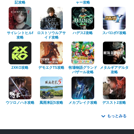
記攻略
ャー攻略
サイレントヒルf
ロストソウルアサ
ハデス2攻略
スパロボY攻略
攻略
イド攻略
2XKO攻略
デモエクTS攻略
牧場物語グランド
メタルギアデルタ
バザール攻略
攻略
ウツロノハネ攻略
風雨来記5攻略
メカブレイク攻略
デススト2攻略
もっとみる