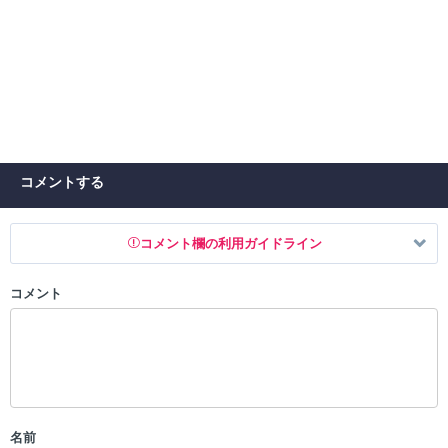
コメントする
コメント欄の利用ガイドライン
コメント
以下の書き込みを禁止とし、場合によってはコメント削除や書き込み制
限を行う可能性がございます。 あらかじめご了承ください。
・公序良俗に反する投稿
・スパムなど、記事内容と関係のない投稿
・誰かになりすます行為
・個人情報の投稿や、他者のプライバシーを侵害する投稿
名前
・一度削除された投稿を再び投稿すること