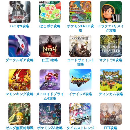
バイオ9攻略
ぽこポケ攻略
ポケモンFRLG攻
ドラクエ7リメイ
略
ク攻略
ダークルギア攻略
仁王3攻略
コードヴェイン2
オクトラ0攻略
攻略
マモンキング攻略
メトロイドプライ
イナイレV攻略
ディンカム攻略
ム4攻略
ゼルダ無双封印戦
ポケモンZA攻略
タイムストレンジ
FFT攻略