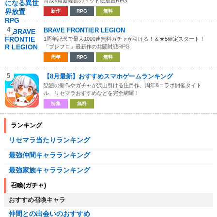
育成×箱庭経営のドット絵放置RPG
新作
RPG
無料
4
BRAVE FRONTIER LEGION
1周年記念で最大1000連無料ガチャが引ける！＆★5確定スタート！
「ブレフロ」最新作の共闘対戦RPG
周年
RPG
無料
5
【8月最新】おすすめスマホゲームランキング
話題の新作やガチャが沢山引ける注目作、周年&コラボ開催タイト
ル、リセマラおすすめなどを完全網羅！
特集
無料
ランキング
リセマラ当たりランキング
最強仲間キャラランキング
最強家族キャラランキング
召喚(ガチャ)
おすすめ召喚キャラ
仲間との出会いのおすすめ