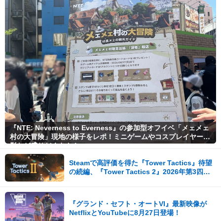
『NTE: Neverness to Everness』の参加型オフイベ「メェメェ
村の大冒険」現地の様子をレポ！ミニゲームやコスプレイヤー撮
影など盛りだくさん！
Steamで高評価を得た『Tower Tactics』待望
の続編、『Tower Tactics 2』2026年第3四半
期に早期アクセス開始
『グランド・セフト・オートVI』最新映像が
NetflixとYouTubeに8月27日登場！