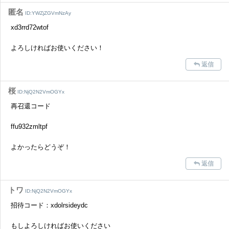
匿名
ID:YWZjZGVmNzAy
xd3rrd72wtof
よろしければお使いください！
返信
桜
ID:NjQ2N2VmOGYx
再召還コード
ffu932zmltpf
よかったらどうぞ！
返信
トワ
ID:NjQ2N2VmOGYx
招待コード：xdolrsideydc
もしよろしければお使いください