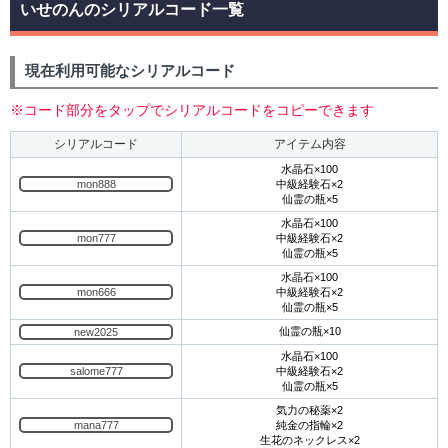
いせのんのシリアルコード一覧
現在利用可能なシリアルコード
※コード部分をタップでシリアルコードをコピーできます
シリアルコード
アイテム内容
水晶石×100
mon888
中級経験石×2
仙霊の瓶×5
水晶石×100
mon777
中級経験石×2
仙霊の瓶×5
水晶石×100
mon666
中級経験石×2
仙霊の瓶×5
仙霊の瓶×10
new2025
水晶石×100
salome777
中級経験石×2
仙霊の瓶×5
気力の秘薬×2
mana777
純金の指輪×2
生花のネックレス×2