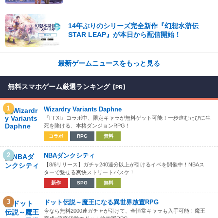
14年ぶりのシリーズ完全新作『幻想水滸伝
STAR LEAP』が本日から配信開始！
最新ゲームニュースをもっと見る
無料スマホゲーム厳選ランキング
【PR】
1
Wizardry Variants Daphne
『FFXI』コラボ中、限定キャラが無料ゲット可能！一歩進むたびに生
死を賭ける、本格ダンジョンRPG！
コラボ
RPG
無料
2
NBAダンクシティ
【8/6リリース】ガチャ240連分以上が引けるイベを開催中！NBAス
ターで魅せる爽快ストリートバスケ！
新作
SPG
無料
3
ドット伝説～魔王になる異世界放置RPG
今なら無料2000連ガチャが引けて、全恒常キャラも入手可能！魔王