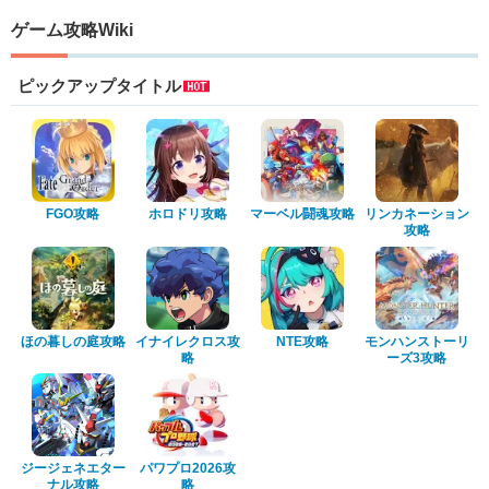
ゲーム攻略Wiki
ピックアップタイトル
FGO攻略
ホロドリ攻略
マーベル闘魂攻略
リンカネーション
攻略
ほの暮しの庭攻略
イナイレクロス攻
NTE攻略
モンハンストーリ
略
ーズ3攻略
ジージェネエター
パワプロ2026攻
ナル攻略
略