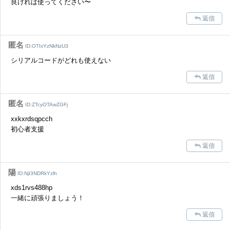
良ければ使ってください〜
返信
匿名
ID:OTIxYzNkNzU3
シリアルコードがどれも使えない
返信
匿名
ID:ZTcyOTAwZGFj
xxkxrdsqpcch
初心者支援
返信
陽
ID:NjI3NDRkYzlh
xds1rvs488hp
一緒に頑張りましょう！
返信