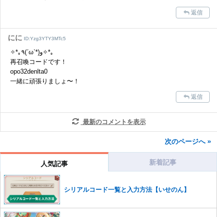
返信
にに
ID:Yzg3YTY3MTc5
✧*｡٩(ˊωˋ*)و✧*｡
再召喚コードです！
opo32denlta0
一緒に頑張りましょ〜！
返信
最新のコメントを表示
次のページへ »
新着記事
人気記事
シリアルコード一覧と入力方法【いせのん】