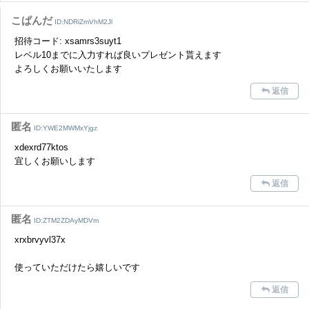
こぱんだ
ID:NDRiZmVhM2Jl
招待コード: xsamrs3suyt1
レベル10までに入力すれば良いプレゼント貰えます
よろしくお願いいたします
返信
匿名
ID:YWE2MWMxYjgz
xdexrd77ktos
宜しくお願いします
返信
匿名
ID:ZTM2ZDAyMDVm
xrxbrvyvl37x
使っていただけたら嬉しいです
返信