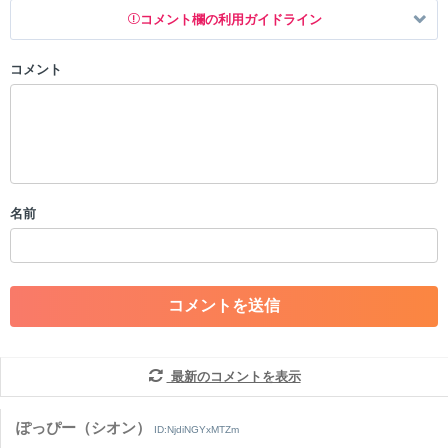
コメント欄の利用ガイドライン
コメント
以下の書き込みを禁止とし、場合によってはコメント削除や書き込み制
限を行う可能性がございます。 あらかじめご了承ください。
・公序良俗に反する投稿
・スパムなど、記事内容と関係のない投稿
・誰かになりすます行為
・個人情報の投稿や、他者のプライバシーを侵害する投稿
名前
・一度削除された投稿を再び投稿すること
・外部サイトへの誘導や宣伝
・アカウントの売買など金銭が絡む内容の投稿
・各ゲームのネタバレを含む内容の投稿
・その他、管理者が不適切と判断した投稿
コメントの削除につきましては下記フォームより申請をいた
だけますでしょうか。
最新のコメントを表示
コメントの削除を申請する
※投稿内容を確認後、順次対応さ
せていただきます。ご了承ください。
ぽっぴー（シオン）
ID:NjdiNGYxMTZm
※一度削除したコメントは復元ができませんのでご注意くだ