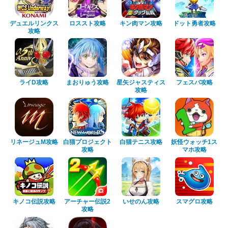
デュエルリンクス
ロススト攻略
キン肉マン攻略
ドット勇者攻略
攻略
ライD攻略
まおりゅう攻略
星矢ジャスティス
フェスバ攻略
攻略
リネージュM攻略
白猫プロジェクト
白猫テニス攻略
妖怪ウォッチ1ス
攻略
マホ攻略
キノコ伝説攻略
アーチャー伝説2
いせのん攻略
スマグロ攻略
攻略