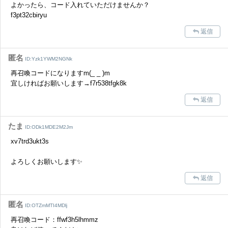
よかったら、コード入れていただけませんか？
さい。
f3pt32cbiryu
また、過度な利用規約の違反や、弊社に損害の及ぶ内容の書き込みがあ
返信
った場合は、法的措置をとらせていただく場合もございますので、あら
かじめご理解くださいませ。
匿名
ID:Yzk1YWM2NGNk
再召喚コードになりますm(_ _ )m
宜しければお願いします→f7r538tfgk8k
返信
たま
ID:ODk1MDE2M2Jm
xv7trd3ukt3s
よろしくお願いします✨️
返信
匿名
ID:OTZmMTI4MDlj
再召喚コード：ffwf3h5lhmmz