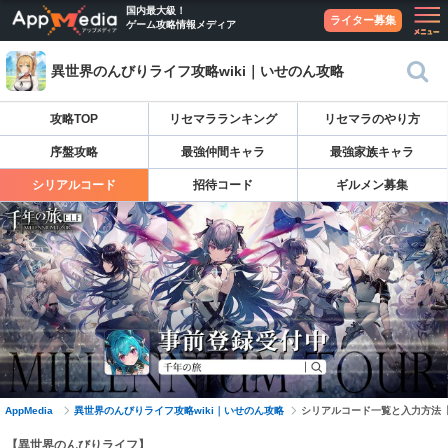
国内最大級！
ライター募集
ゲーム攻略情報メディア
異世界のんびりライフ攻略wiki｜いせのん攻略
攻略TOP
リセマラランキング
リセマラのやり方
序盤攻略
最強仲間キャラ
最強家族キャラ
シリアルコード
招待コード
ギルメン募集
AppMedia
異世界のんびりライフ攻略wiki｜いせのん攻略
シリアルコード一覧と入力方法
【異世界のんびりライフ】