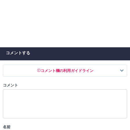
コメントする
コメント欄の利用ガイドライン
コメント
以下の書き込みを禁止とし、場合によってはコメント削除や書き込み制
限を行う可能性がございます。 あらかじめご了承ください。
・公序良俗に反する投稿
・スパムなど、記事内容と関係のない投稿
・誰かになりすます行為
・個人情報の投稿や、他者のプライバシーを侵害する投稿
名前
・一度削除された投稿を再び投稿すること