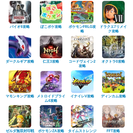
バイオ9攻略
ぽこポケ攻略
ポケモンFRLG攻
ドラクエ7リメイ
略
ク攻略
ダークルギア攻略
仁王3攻略
コードヴェイン2
オクトラ0攻略
攻略
マモンキング攻略
メトロイドプライ
イナイレV攻略
ディンカム攻略
ム4攻略
ゼルダ無双封印戦
ポケモンZA攻略
タイムストレンジ
FFT攻略