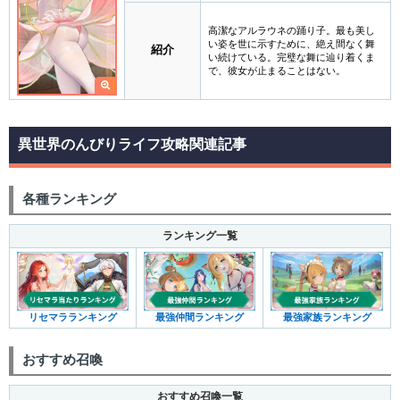
高潔なアルラウネの踊り子。最も美し
い姿を世に示すために、絶え間なく舞
紹介
い続けている。完璧な舞に辿り着くま
で、彼女が止まることはない。
異世界のんびりライフ攻略関連記事
各種ランキング
ランキング一覧
リセマラランキング
最強仲間ランキング
最強家族ランキング
おすすめ召喚
おすすめ召喚一覧