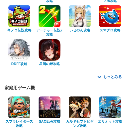
攻略
マホ攻略
キノコ伝説攻略
アーチャー伝説2
いせのん攻略
スマグロ攻略
攻略
DDFF攻略
星屑の絆攻略
もっとみる
家庭用ゲーム機
スプラレイダース
SAOEoA攻略
カルドセプトビギ
エリオット攻略
攻略
ンズ攻略