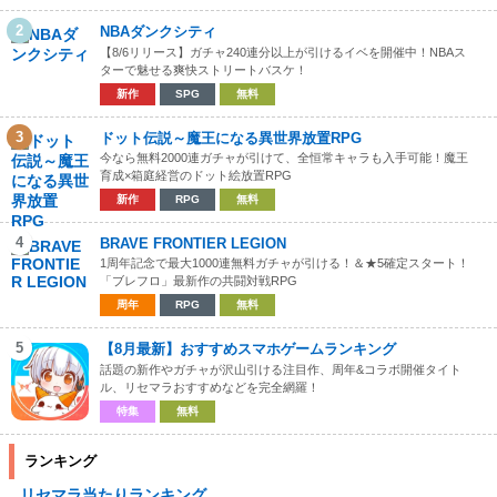
2
NBAダンクシティ
【8/6リリース】ガチャ240連分以上が引けるイベを開催中！NBAス
ターで魅せる爽快ストリートバスケ！
新作
SPG
無料
3
ドット伝説～魔王になる異世界放置RPG
今なら無料2000連ガチャが引けて、全恒常キャラも入手可能！魔王
育成×箱庭経営のドット絵放置RPG
新作
RPG
無料
4
BRAVE FRONTIER LEGION
1周年記念で最大1000連無料ガチャが引ける！＆★5確定スタート！
「ブレフロ」最新作の共闘対戦RPG
周年
RPG
無料
5
【8月最新】おすすめスマホゲームランキング
話題の新作やガチャが沢山引ける注目作、周年&コラボ開催タイト
ル、リセマラおすすめなどを完全網羅！
特集
無料
ランキング
リセマラ当たりランキング