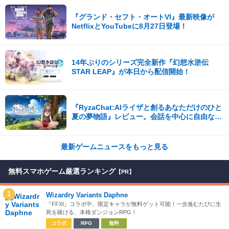
『グランド・セフト・オートVI』最新映像が
NetflixとYouTubeに8月27日登場！
14年ぶりのシリーズ完全新作『幻想水滸伝
STAR LEAP』が本日から配信開始！
『RyzaChat:AIライザと創るあなただけのひと
夏の夢物語』レビュー。会話を中心に自由な冒
険を進めていくシステムはこれまでにない新鮮
な体験が楽しめる【先行プレイレポート】
最新ゲームニュースをもっと見る
無料スマホゲーム厳選ランキング
【PR】
1
Wizardry Variants Daphne
『FFXI』コラボ中、限定キャラが無料ゲット可能！一歩進むたびに生
死を賭ける、本格ダンジョンRPG！
コラボ
RPG
無料