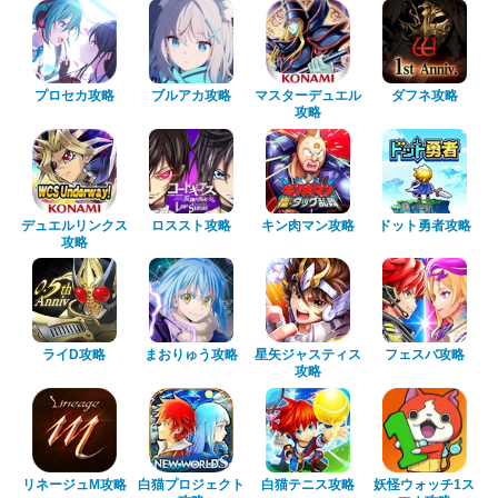
プロセカ攻略
ブルアカ攻略
マスターデュエル
ダフネ攻略
攻略
デュエルリンクス
ロススト攻略
キン肉マン攻略
ドット勇者攻略
攻略
ライD攻略
まおりゅう攻略
星矢ジャスティス
フェスバ攻略
攻略
リネージュM攻略
白猫プロジェクト
白猫テニス攻略
妖怪ウォッチ1ス