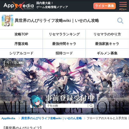
国内最大級！
ライター募集
ゲーム攻略情報メディア
異世界のんびりライフ攻略wiki｜いせのん攻略
攻略TOP
リセマラランキング
リセマラのやり方
序盤攻略
最強仲間キャラ
最強家族キャラ
シリアルコード
招待コード
ギルメン募集
AppMedia
異世界のんびりライフ攻略wiki｜いせのん攻略
フローリアのスキルと入手方法
【異世界のんびりライフ】