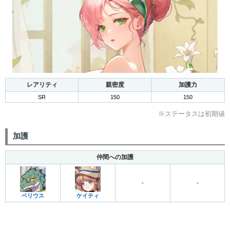
レアリティ
親密度
加護力
SR
150
150
※ステータスは初期値
加護
仲間への加護
-
-
ベリウス
ケイティ