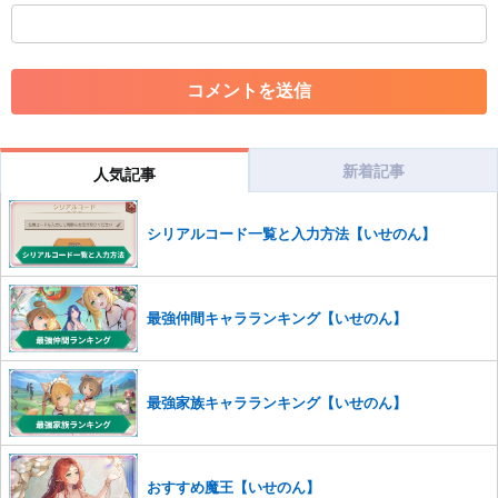
・外部サイトへの誘導や宣伝
・アカウントの売買など金銭が絡む内容の投稿
・各ゲームのネタバレを含む内容の投稿
・その他、管理者が不適切と判断した投稿
コメントの削除につきましては下記フォームより申請をいた
だけますでしょうか。
新着記事
人気記事
コメントの削除を申請する
※投稿内容を確認後、順次対応さ
せていただきます。ご了承ください。
シリアルコード一覧と入力方法【いせのん】
※一度削除したコメントは復元ができませんのでご注意くだ
さい。
また、過度な利用規約の違反や、弊社に損害の及ぶ内容の書き込みがあ
最強仲間キャラランキング【いせのん】
った場合は、法的措置をとらせていただく場合もございますので、あら
かじめご理解くださいませ。
最強家族キャラランキング【いせのん】
おすすめ魔王【いせのん】