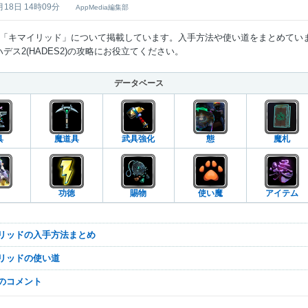
月18日 14時09分
AppMedia編集部
の「キマイリッド」について掲載しています。入手方法や使い道をまとめてい
デス2(HADES2)の攻略にお役立てください。
データベース
具
魔道具
武具強化
態
魔札
功徳
賜物
使い魔
アイテム
イリッドの入手方法まとめ
イリッドの使い道
なのコメント