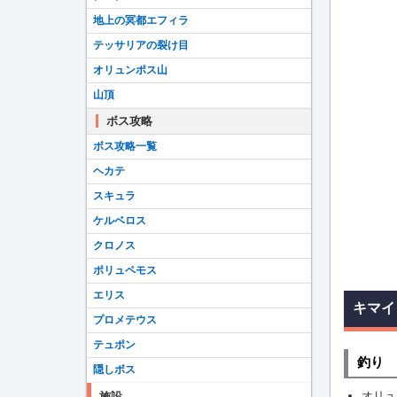
地上の冥都エフィラ
テッサリアの裂け目
オリュンポス山
山頂
ボス攻略
ボス攻略一覧
ヘカテ
スキュラ
ケルベロス
クロノス
ポリュペモス
エリス
キマイ
プロメテウス
テュポン
釣り
隠しボス
オリュ
施設