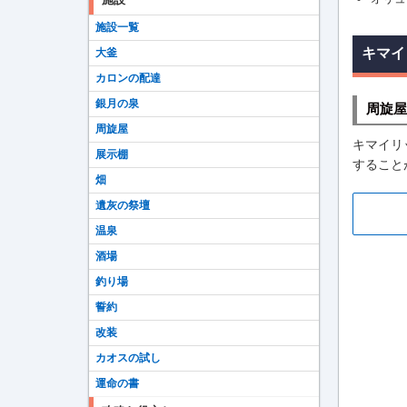
施設一覧
キマイ
大釜
カロンの配達
銀月の泉
周旋屋
周旋屋
キマイリ
展示棚
すること
畑
遺灰の祭壇
温泉
酒場
釣り場
誓約
改装
カオスの試し
運命の書