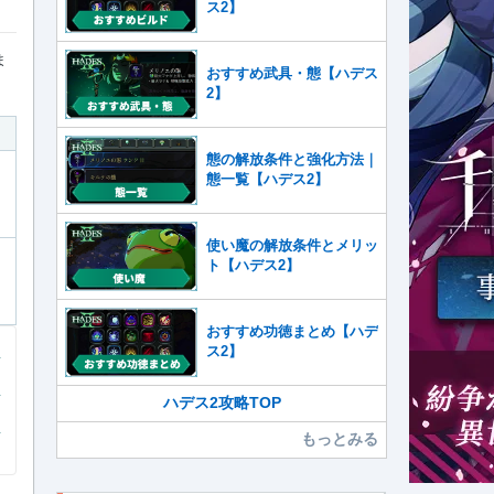
ス2】
ま
おすすめ武具・態【ハデス
2】
態の解放条件と強化方法｜
態一覧【ハデス2】
使い魔の解放条件とメリッ
ト【ハデス2】
おすすめ功徳まとめ【ハデ
ス2】
ハデス2攻略TOP
もっとみる