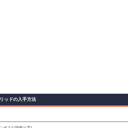
リッドの入手方法
ンポス山頂(釣り竿)