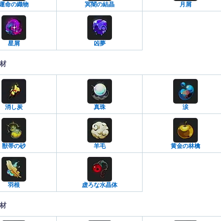
運命の織物
冥闇の結晶
月屑
星屑
凶夢
材
消し炭
真珠
涙
獣帯の砂
羊毛
黄金の林檎
羽根
虚ろな水晶体
材