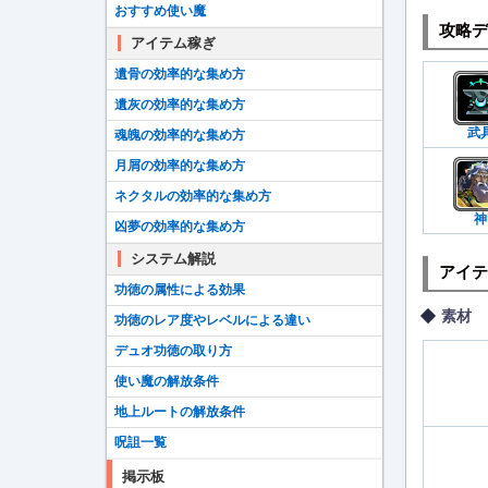
おすすめ使い魔
攻略デ
アイテム稼ぎ
遺骨の効率的な集め方
遺灰の効率的な集め方
武
魂魄の効率的な集め方
月屑の効率的な集め方
ネクタルの効率的な集め方
神
凶夢の効率的な集め方
システム解説
アイテ
功徳の属性による効果
素材
功徳のレア度やレベルによる違い
デュオ功徳の取り方
使い魔の解放条件
地上ルートの解放条件
呪詛一覧
掲示板