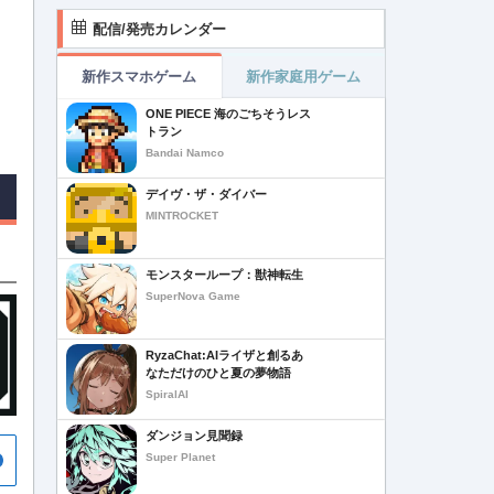
配信/発売カレンダー
新作スマホゲーム
新作家庭用ゲーム
ONE PIECE 海のごちそうレス
トラン
Bandai Namco
デイヴ・ザ・ダイバー
MINTROCKET
モンスターループ：獣神転生
SuperNova Game
RyzaChat:AIライザと創るあ
なただけのひと夏の夢物語
SpiralAI
ダンジョン見聞録
Super Planet