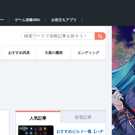
ー
ゲーム攻略Wiki
お役立ちアプリ
おすすめ武具
大釜の魔術
エンディング
新着記事
人気記事
おすすめビルド一覧【ハデ