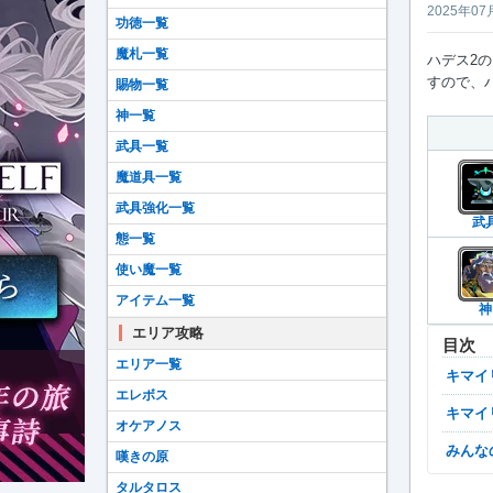
2025年07
功徳一覧
魔札一覧
ハデス2
すので、ハ
賜物一覧
神一覧
武具一覧
魔道具一覧
武具強化一覧
武
態一覧
使い魔一覧
アイテム一覧
神
エリア攻略
目次
エリア一覧
キマ
エレボス
キマ
オケアノス
みん
嘆きの原
タルタロス