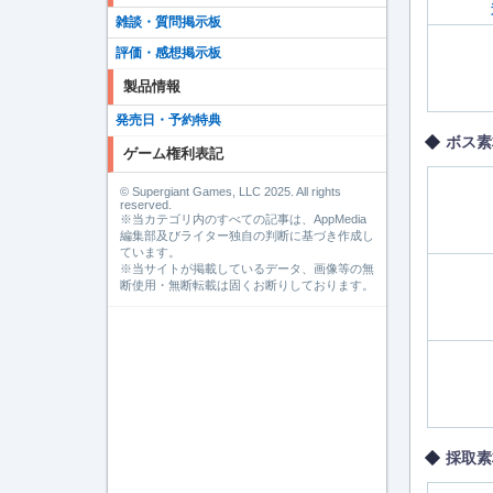
雑談・質問掲示板
評価・感想掲示板
製品情報
発売日・予約特典
ボス素
ゲーム権利表記
© Supergiant Games, LLC 2025. All rights
reserved.
※当カテゴリ内のすべての記事は、AppMedia
編集部及びライター独自の判断に基づき作成し
ています。
※当サイトが掲載しているデータ、画像等の無
断使用・無断転載は固くお断りしております。
採取素