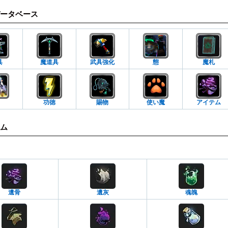
ータベース
具
魔道具
武具強化
態
魔札
功徳
賜物
使い魔
アイテム
ム
遺骨
遺灰
魂魄