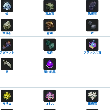
銀
石灰石
黒曜石
大理石
青銅
鉄
アダマント
蛇鱗
フラックス質
牙
闇の結晶
モリュ
ロトス
銀梅花