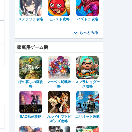
ステラソラ攻略
モンスト攻略
パズドラ攻略
もっとみる
家庭用ゲーム機
ほの暮しの庭攻
マーベル闘魂攻
スプラレイダー
略
略
ス攻略
SAOEoA攻略
カルドセプトビ
エリオット攻略
ギンズ攻略