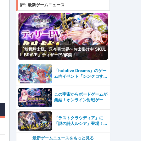
最新ゲームニュース
『骸骨騎士様、只今異世界へお出掛け中 SKUL
L BRAVE』ティザーPV解禁！
『hololive Dreams』のゲー
ム内イベント「シンクロする
夏のスパークル」を8月7日よ
り開催！
この宇宙からボードゲームが
集結！オンライン対戦ゲーム
『GALAST（ギャラスト）』
8月7日(金)より事前登録開
始！
『ラストクラウディア』に
「謎の詩人ルシア」登場！イ
ベント「復興と護り手たちの
狂騒曲」も開催中!!
最新ゲームニュースをもっと見る