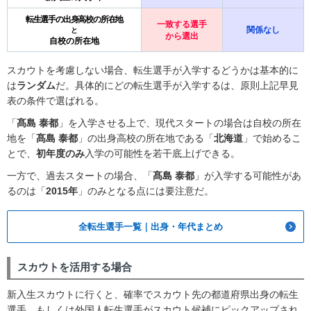
転生選手の出身高校の所在地
一致する選手
関係なし
と
から選出
自校の所在地
スカウトを考慮しない場合、転生選手が入学するどうかは基本的に
は
ランダム
だ。具体的にどの転生選手が入学するは、原則上記早見
表の条件で選ばれる。
「
髙島 泰都
」を入学させる上で、現代スタートの場合は自校の所在
地を「
髙島 泰都
」の出身高校の所在地である「
北海道
」で始めるこ
とで、
初年度のみ
入学の可能性を若干底上げできる。
一方で、過去スタートの場合、「
髙島 泰都
」が入学する可能性があ
るのは「
2015年
」のみとなる点には要注意だ。
全転生選手一覧｜出身・年代まとめ
スカウトを活用する場合
新入生スカウトに行くと、確率でスカウト先の都道府県出身の転生
選手、もしくは外国人転生選手がスカウト候補にピックアップされ