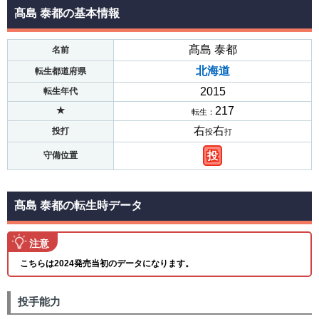
髙島 泰都の基本情報
髙島 泰都
名前
北海道
転生都道府県
2015
転生年代
217
★
転生：
右
右
投打
投
打
投
守備位置
髙島 泰都の転生時データ
注意
こちらは2024発売当初のデータになります。
投手能力