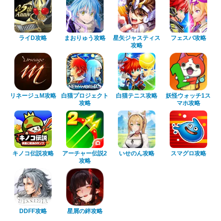
ライD攻略
まおりゅう攻略
星矢ジャスティス
フェスバ攻略
攻略
リネージュM攻略
白猫プロジェクト
白猫テニス攻略
妖怪ウォッチ1ス
攻略
マホ攻略
キノコ伝説攻略
アーチャー伝説2
いせのん攻略
スマグロ攻略
攻略
DDFF攻略
星屑の絆攻略