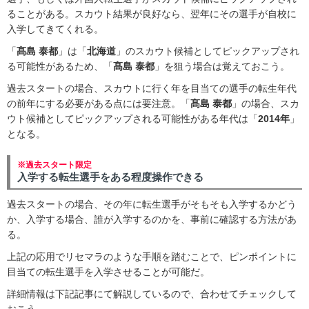
ることがある。スカウト結果が良好なら、翌年にその選手が自校に
入学してきてくれる。
「
髙島 泰都
」は「
北海道
」のスカウト候補としてピックアップされ
る可能性があるため、「
髙島 泰都
」を狙う場合は覚えておこう。
過去スタートの場合、スカウトに行く年を目当ての選手の転生年代
の前年にする必要がある点には要注意。「
髙島 泰都
」の場合、スカ
ウト候補としてピックアップされる可能性がある年代は「
2014年
」
となる。
※過去スタート限定
入学する転生選手をある程度操作できる
過去スタートの場合、その年に転生選手がそもそも入学するかどう
か、入学する場合、誰が入学するのかを、事前に確認する方法があ
る。
上記の応用でリセマラのような手順を踏むことで、ピンポイントに
目当ての転生選手を入学させることが可能だ。
詳細情報は下記記事にて解説しているので、合わせてチェックして