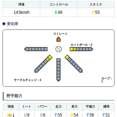
球速
コントロール
スタミナ
143km/h
E
48
D
55
変化球
ストレート
カットボール：2
カーブ：
サークルチェンジ：2
1
野手能力
弾道
ミート
パワー
走力
肩力
守備力
捕球
G
9
G
6
F
35
D
54
F
38
F
31
1