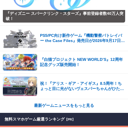
『ディズニー スパークリンク・スターズ』事前登録者数40万人突
破！
PS5/PC向け新作ゲーム『機動警察パトレイバ
ー the Case Files』発売日が2026年9月17日
（木）に決定！
『白猫プロジェクト NEW WORLD’S』12周年
記念グッズ販売開始！
祝！『アリス・ギア・アイギス』8.5周年！ち
ょっと目に光がないヴェスパーちゃんがひたす
ら可愛い。開発陣からの8.5周年記念コメント
も到着！
最新ゲームニュースをもっと見る
無料スマホゲーム厳選ランキング
【PR】