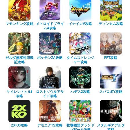
マモンキング攻略
メトロイドプライ
イナイレV攻略
ディンカム攻略
ム4攻略
ゼルダ無双封印戦
ポケモンZA攻略
タイムストレンジ
FFT攻略
記攻略
ャー攻略
サイレントヒルf
ロストソウルアサ
ハデス2攻略
スパロボY攻略
攻略
イド攻略
2XKO攻略
デモエクTS攻略
牧場物語グランド
メタルギアデルタ
バザール攻略
攻略