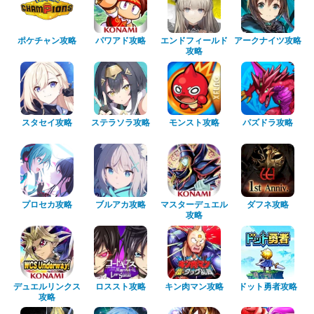
ポケチャン攻略
パワアド攻略
エンドフィールド
アークナイツ攻略
攻略
スタセイ攻略
ステラソラ攻略
モンスト攻略
パズドラ攻略
プロセカ攻略
ブルアカ攻略
マスターデュエル
ダフネ攻略
攻略
デュエルリンクス
ロススト攻略
キン肉マン攻略
ドット勇者攻略
攻略