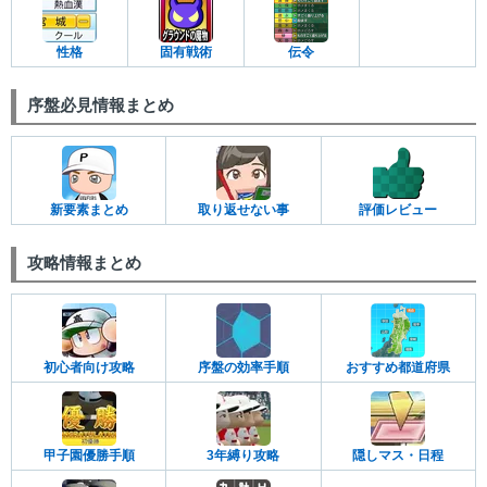
性格
固有戦術
伝令
序盤必見情報まとめ
新要素まとめ
取り返せない事
評価レビュー
攻略情報まとめ
初心者向け攻略
序盤の効率手順
おすすめ都道府県
甲子園優勝手順
3年縛り攻略
隠しマス・日程