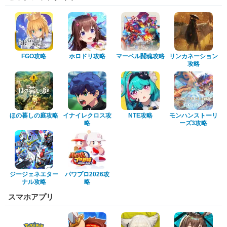
FGO攻略
ホロドリ攻略
マーベル闘魂攻略
リンカネーション
攻略
ほの暮しの庭攻略
イナイレクロス攻
NTE攻略
モンハンストーリ
略
ーズ3攻略
ジージェネエター
パワプロ2026攻
ナル攻略
略
スマホアプリ