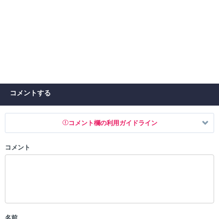
コメントする
コメント欄の利用ガイドライン
コメント
以下の書き込みを禁止とし、場合によってはコメント削除や書き込み制
限を行う可能性がございます。 あらかじめご了承ください。
・公序良俗に反する投稿
・スパムなど、記事内容と関係のない投稿
・誰かになりすます行為
・個人情報の投稿や、他者のプライバシーを侵害する投稿
名前