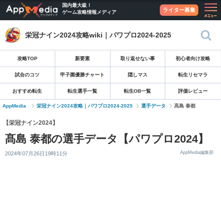
国内最大級！
ライター募集
ゲーム攻略情報メディア
栄冠ナイン2024攻略wiki｜パワプロ2024-2025
攻略TOP
新要素
取り返せない事
初心者向け攻略
試合のコツ
甲子園優勝チャート
隠しマス
転生リセマラ
おすすめ転生
転生選手一覧
転生OB一覧
評価レビュー
AppMedia
栄冠ナイン2024攻略｜パワプロ2024-2025
選手データ
髙島 泰都
【栄冠ナイン2024】
髙島 泰都の選手データ【パワプロ2024】
AppMedia編集部
2024年07月26日19時11分