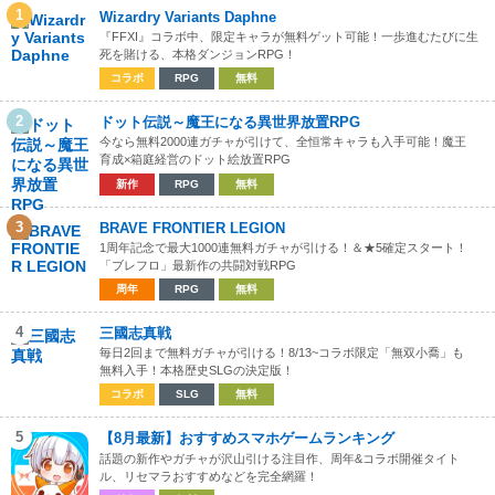
1
Wizardry Variants Daphne
『FFXI』コラボ中、限定キャラが無料ゲット可能！一歩進むたびに生
死を賭ける、本格ダンジョンRPG！
コラボ
RPG
無料
2
ドット伝説～魔王になる異世界放置RPG
今なら無料2000連ガチャが引けて、全恒常キャラも入手可能！魔王
育成×箱庭経営のドット絵放置RPG
新作
RPG
無料
3
BRAVE FRONTIER LEGION
1周年記念で最大1000連無料ガチャが引ける！＆★5確定スタート！
「ブレフロ」最新作の共闘対戦RPG
周年
RPG
無料
4
三國志真戦
毎日2回まで無料ガチャが引ける！8/13~コラボ限定「無双小喬」も
無料入手！本格歴史SLGの決定版！
コラボ
SLG
無料
5
【8月最新】おすすめスマホゲームランキング
話題の新作やガチャが沢山引ける注目作、周年&コラボ開催タイト
ル、リセマラおすすめなどを完全網羅！