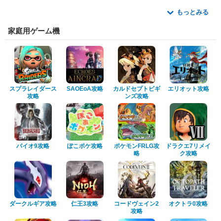
もっとみる
家庭用ゲーム機
スプラレイダース
SAOEoA攻略
カルドセプトビギ
エリオット攻略
攻略
ンズ攻略
バイオ9攻略
ぽこポケ攻略
ポケモンFRLG攻
ドラクエ7リメイ
略
ク攻略
ダークルギア攻略
仁王3攻略
コードヴェイン2
オクトラ0攻略
攻略