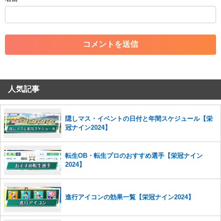
・一度削除された投稿を再び投稿すること
・外部サイトへの誘導や宣伝
・アカウントの売買など金銭が絡む内容の投稿
・各ゲームのネタバレを含む内容の投稿
・その他、管理者が不適切と判断した投稿
コメントの削除につきましては下記フォームより申請をいた
だけますでしょうか。
人気記事
コメントの削除を申請する
※投稿内容を確認後、順次対応さ
せていただきます。ご了承ください。
※一度削除したコメントは復元ができませんのでご注意くだ
隠しマス・イベントの日付と年間スケジュール【栄
さい。
冠ナイン2024】
また、過度な利用規約の違反や、弊社に損害の及ぶ内容の書き込みがあ
った場合は、法的措置をとらせていただく場合もございますので、あら
転生OB・転生プロのおすすめ選手【栄冠ナイン
かじめご理解くださいませ。
2024】
進行アイコンの効果一覧【栄冠ナイン2024】