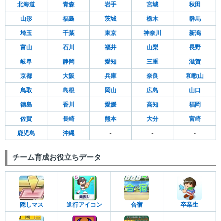
北海道
青森
岩手
宮城
秋田
山形
福島
茨城
栃木
群馬
埼玉
千葉
東京
神奈川
新潟
富山
石川
福井
山梨
長野
岐阜
静岡
愛知
三重
滋賀
京都
大阪
兵庫
奈良
和歌山
鳥取
島根
岡山
広島
山口
徳島
香川
愛媛
高知
福岡
佐賀
長崎
熊本
大分
宮崎
鹿児島
沖縄
-
-
-
チーム育成お役立ちデータ
隠しマス
進行アイコン
合宿
卒業生