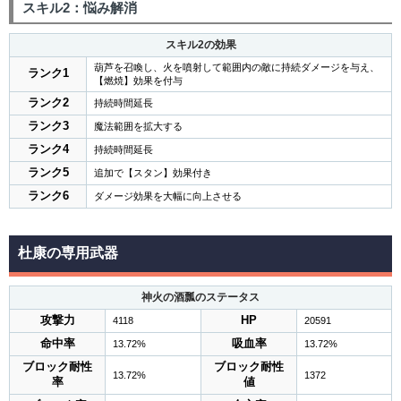
スキル2：悩み解消
スキル2の効果
葫芦を召喚し、火を噴射して範囲内の敵に持続ダメージを与え、
ランク1
【燃焼】効果を付与
ランク2
持続時間延長
ランク3
魔法範囲を拡大する
ランク4
持続時間延長
ランク5
追加で【スタン】効果付き
ランク6
ダメージ効果を大幅に向上させる
杜康の専用武器
神火の酒瓢のステータス
攻撃力
HP
4118
20591
命中率
吸血率
13.72%
13.72%
ブロック耐性
ブロック耐性
13.72%
1372
率
値