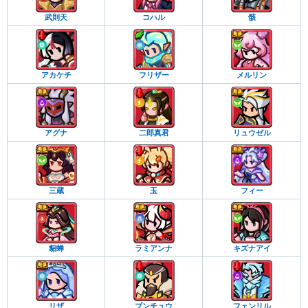
武則天
コハル
骸
アカケチ
フリザー
メルリン
アグナ
二郎真君
リュウゼル
三蔵
玉
フィー
貂蝉
ラミアンナ
キズナアイ
リザ
ブンチュウ
フェンリル