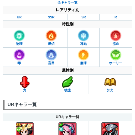
全キャラ一覧
レアリティ別
UR
SSR
SR
R
特性別
物理
燃焼
凍結
流血
毒
盲目
麻痺
ホーリー
属性別
力
敏捷
知力
URキャラ一覧
URキャラ一覧