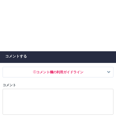
コメントする
コメント欄の利用ガイドライン
コメント
以下の書き込みを禁止とし、場合によってはコメント削除や書き込み制
限を行う可能性がございます。 あらかじめご了承ください。
・公序良俗に反する投稿
・スパムなど、記事内容と関係のない投稿
・誰かになりすます行為