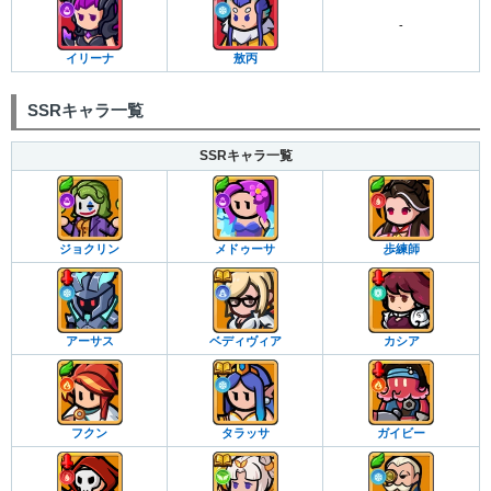
-
イリーナ
敖丙
SSRキャラ一覧
SSRキャラ一覧
ジョクリン
メドゥーサ
歩練師
アーサス
ベディヴィア
カシア
フクン
タラッサ
ガイビー