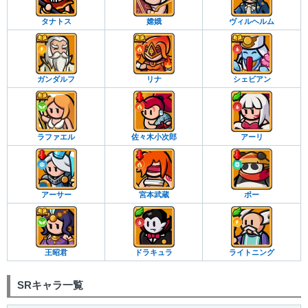
タナトス
嫦娥
ヴィルヘルム
ガンダルフ
リナ
シェビアン
ラファエル
佐々木小次郎
アーリ
アーサー
宮本武蔵
ポー
王昭君
ドラキュラ
ライトニング
SRキャラ一覧