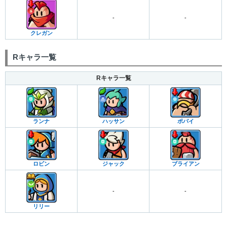
-
-
クレガン
Rキャラ一覧
Rキャラ一覧
ランナ
ハッサン
ポパイ
ロビン
ジャック
ブライアン
-
-
リリー