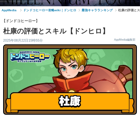
AppMedia
ドンドコヒーロー攻略wiki｜ドンヒロ
最強キャラランキング
杜康の評価とス
【ドンドコヒーロー】
杜康の評価とスキル【ドンヒロ】
AppMedia編集部
2025年08月22日15時55分