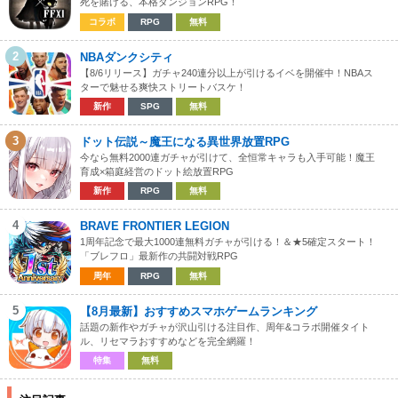
死を賭ける、本格ダンジョンRPG！
コラボ
RPG
無料
2
NBAダンクシティ
【8/6リリース】ガチャ240連分以上が引けるイベを開催中！NBAス
ターで魅せる爽快ストリートバスケ！
新作
SPG
無料
3
ドット伝説～魔王になる異世界放置RPG
今なら無料2000連ガチャが引けて、全恒常キャラも入手可能！魔王
育成×箱庭経営のドット絵放置RPG
新作
RPG
無料
4
BRAVE FRONTIER LEGION
1周年記念で最大1000連無料ガチャが引ける！＆★5確定スタート！
「ブレフロ」最新作の共闘対戦RPG
周年
RPG
無料
5
【8月最新】おすすめスマホゲームランキング
話題の新作やガチャが沢山引ける注目作、周年&コラボ開催タイト
ル、リセマラおすすめなどを完全網羅！
特集
無料