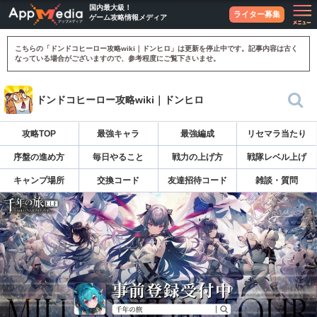
国内最大級！
ライター募集
ゲーム攻略情報メディア
こちらの「ドンドコヒーロー攻略wiki｜ドンヒロ」は更新を停止中です。記事内容は古く
なっている場合がございますので、参考程度にご覧下さいませ。
ドンドコヒーロー攻略wiki｜ドンヒロ
攻略TOP
最強キャラ
最強編成
リセマラ当たり
序盤の進め方
毎日やること
戦力の上げ方
戦隊レベル上げ
キャンプ場所
交換コード
友達招待コード
雑談・質問