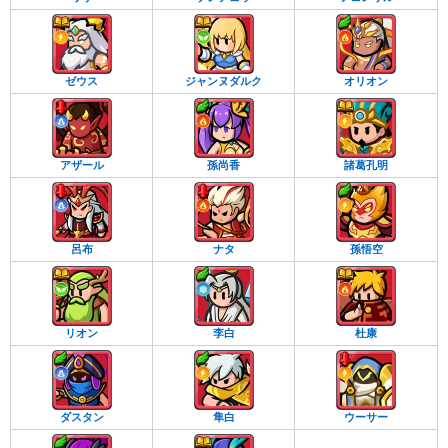
ゼウス
ジャンヌダルク
オリオン
アザール
孫尚香
諸葛孔明
呂布
ナタ
孫悟空
リオン
李白
杜康
ダスタン
隼白
ウーサー