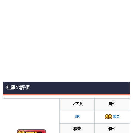
杜康の評価
レア度
属性
知力
UR
職業
特性