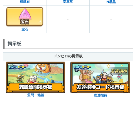
精錬石
幸運草
N凝晶
-
-
宝石
掲示板
ドンヒロの掲示板
質問・雑談
友達招待