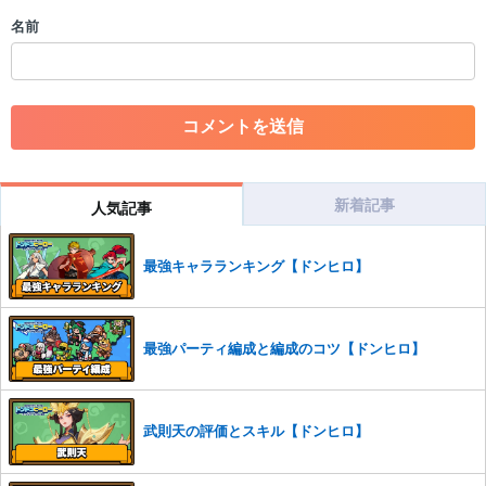
・個人情報の投稿や、他者のプライバシーを侵害する投稿
名前
・一度削除された投稿を再び投稿すること
・外部サイトへの誘導や宣伝
・アカウントの売買など金銭が絡む内容の投稿
・各ゲームのネタバレを含む内容の投稿
・その他、管理者が不適切と判断した投稿
コメントの削除につきましては下記フォームより申請をいた
だけますでしょうか。
新着記事
人気記事
コメントの削除を申請する
※投稿内容を確認後、順次対応さ
せていただきます。ご了承ください。
最強キャラランキング【ドンヒロ】
※一度削除したコメントは復元ができませんのでご注意くだ
さい。
また、過度な利用規約の違反や、弊社に損害の及ぶ内容の書き込みがあ
最強パーティ編成と編成のコツ【ドンヒロ】
った場合は、法的措置をとらせていただく場合もございますので、あら
かじめご理解くださいませ。
武則天の評価とスキル【ドンヒロ】