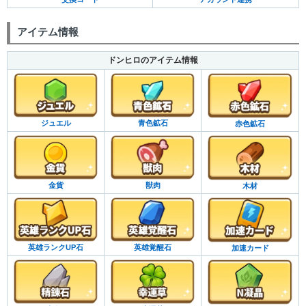
アイテム情報
ドンヒロのアイテム情報
ジュエル
青色鉱石
赤色鉱石
金貨
獣肉
木材
英雄ランクUP石
英雄覚醒石
加速カード