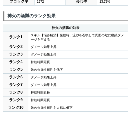
ブロック率
会心率
1372
13.72%
神火の酒瓢のランク効果
神火の酒瓢の効果
スキル【悩み解消】発動時、流砂を召喚して周囲の敵に継続ダメ
ランク1
ージを与える
ランク2
ダメージ効果上昇
ランク3
ダメージ効果上昇
ランク4
持続時間延長
ランク5
敵の火属性耐性を低下
ランク6
ダメージ効果上昇
ランク7
ダメージ効果上昇
ランク8
持続時間延長
ランク9
持続時間延長
ランク10
敵の火属性耐性を大幅に低下