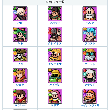
SRキャラ一覧
小町
アパッチ
ベルグ
キキ
クレイトス
フロスト
ゾロ
モンテスマ
クラット
ジェラ
ハイゼン
クラウド
マクレー
マリア
ネイシンヴァリ