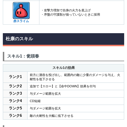
・攻撃力増加で自身の火力を底上げ
・序盤の守護獣が揃っていないときに採用
赤スライム
杜康のスキル
スキル1：瓮頭春
スキル1の効果
前方に酒壺を投げ出し、範囲内の敵に少量のダメージを与え、火
ランク1
耐性を低下させる
ランク2
追加で【スロー】と【命中DOWN】効果を付与
ランク3
与ダメージ範囲を拡大
ランク4
CD短縮
ランク5
与ダメージ範囲を拡大
ランク6
敵の火耐性を大幅に低下させる