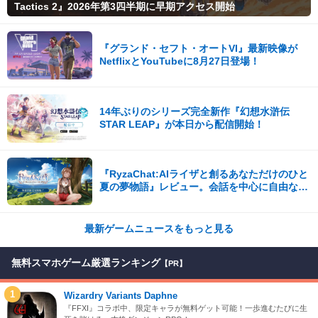
Tactics 2』2026年第3四半期に早期アクセス開始
『グランド・セフト・オートVI』最新映像が
NetflixとYouTubeに8月27日登場！
14年ぶりのシリーズ完全新作『幻想水滸伝
STAR LEAP』が本日から配信開始！
『RyzaChat:AIライザと創るあなただけのひと
夏の夢物語』レビュー。会話を中心に自由な冒
険を進めていくシステムはこれまでにない新鮮
な体験が楽しめる【先行プレイレポート】
最新ゲームニュースをもっと見る
無料スマホゲーム厳選ランキング
【PR】
1
Wizardry Variants Daphne
『FFXI』コラボ中、限定キャラが無料ゲット可能！一歩進むたびに生