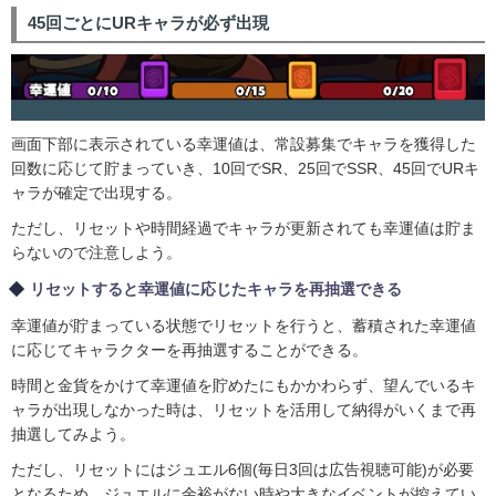
45回ごとにURキャラが必ず出現
画面下部に表示されている幸運値は、常設募集でキャラを獲得した
回数に応じて貯まっていき、10回でSR、25回でSSR、45回でURキ
ャラが確定で出現する。
ただし、リセットや時間経過でキャラが更新されても幸運値は貯ま
らないので注意しよう。
リセットすると幸運値に応じたキャラを再抽選できる
幸運値が貯まっている状態でリセットを行うと、蓄積された幸運値
に応じてキャラクターを再抽選することができる。
時間と金貨をかけて幸運値を貯めたにもかかわらず、望んでいるキ
ャラが出現しなかった時は、リセットを活用して納得がいくまで再
抽選してみよう。
ただし、リセットにはジュエル6個(毎日3回は広告視聴可能)が必要
となるため、ジュエルに余裕がない時や大きなイベントが控えてい