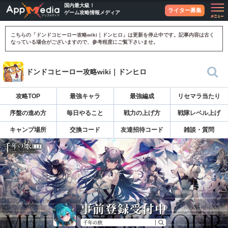
国内最大級！
ライター募集
ゲーム攻略情報メディア
こちらの「ドンドコヒーロー攻略wiki｜ドンヒロ」は更新を停止中です。記事内容は古く
なっている場合がございますので、参考程度にご覧下さいませ。
ドンドコヒーロー攻略wiki｜ドンヒロ
攻略TOP
最強キャラ
最強編成
リセマラ当たり
序盤の進め方
毎日やること
戦力の上げ方
戦隊レベル上げ
キャンプ場所
交換コード
友達招待コード
雑談・質問