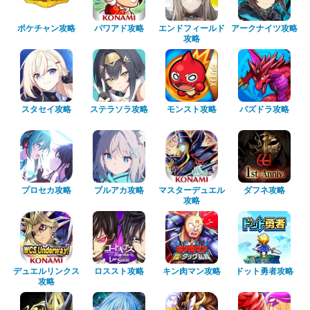
ポケチャン攻略
パワアド攻略
エンドフィールド
アークナイツ攻略
攻略
スタセイ攻略
ステラソラ攻略
モンスト攻略
パズドラ攻略
プロセカ攻略
ブルアカ攻略
マスターデュエル
ダフネ攻略
攻略
デュエルリンクス
ロススト攻略
キン肉マン攻略
ドット勇者攻略
攻略