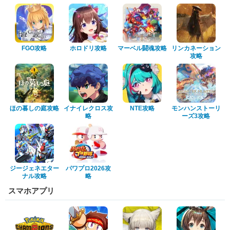
FGO攻略
ホロドリ攻略
マーベル闘魂攻略
リンカネーション
攻略
ほの暮しの庭攻略
イナイレクロス攻
NTE攻略
モンハンストーリ
略
ーズ3攻略
ジージェネエター
パワプロ2026攻
ナル攻略
略
スマホアプリ