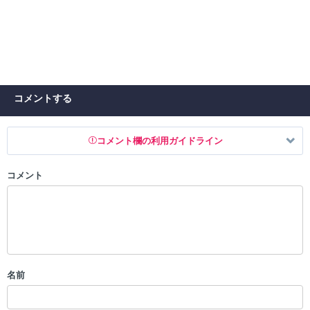
コメントする
コメント欄の利用ガイドライン
コメント
以下の書き込みを禁止とし、場合によってはコメント削除や書き込み制
限を行う可能性がございます。 あらかじめご了承ください。
・公序良俗に反する投稿
・スパムなど、記事内容と関係のない投稿
・誰かになりすます行為
・個人情報の投稿や、他者のプライバシーを侵害する投稿
名前
・一度削除された投稿を再び投稿すること
・外部サイトへの誘導や宣伝
・アカウントの売買など金銭が絡む内容の投稿