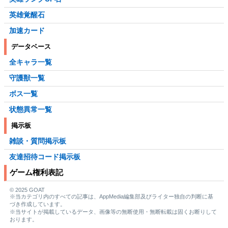
英雄覚醒石
加速カード
データベース
全キャラ一覧
守護獣一覧
ボス一覧
状態異常一覧
掲示板
雑談・質問掲示板
友達招待コード掲示板
ゲーム権利表記
© 2025 GOAT
※当カテゴリ内のすべての記事は、AppMedia編集部及びライター独自の判断に基
づき作成しています。
※当サイトが掲載しているデータ、画像等の無断使用・無断転載は固くお断りして
おります。