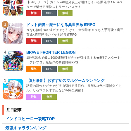
【8/6リリース】ガチャ240連分以上が引けるイベを開催中！NBAス
ターで魅せる爽快ストリートバスケ！
新作
SPG
無料
3
ドット伝説～魔王になる異世界放置RPG
今なら無料2000連ガチャが引けて、全恒常キャラも入手可能！魔王
育成×箱庭経営のドット絵放置RPG
新作
RPG
無料
4
BRAVE FRONTIER LEGION
1周年記念で最大1000連無料ガチャが引ける！＆★5確定スタート！
「ブレフロ」最新作の共闘対戦RPG
周年
RPG
無料
5
【8月最新】おすすめスマホゲームランキング
話題の新作やガチャが沢山引ける注目作、周年&コラボ開催タイト
ル、リセマラおすすめなどを完全網羅！
特集
無料
注目記事
ドンドコヒーロー攻略TOP
最強キャラランキング