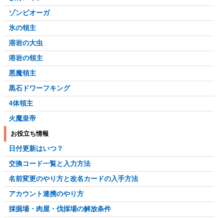
ゾンビオーガ
氷の領主
溶岩の大虫
溶岩の領主
悪魔領主
黒石ドワーフキング
4体領主
火魔皇帝
お役立ち情報
日付更新はいつ？
交換コード一覧と入力方法
名前変更のやり方と改名カードの入手方法
アカウント連携のやり方
採掘場・肉屋・伐採場の解放条件