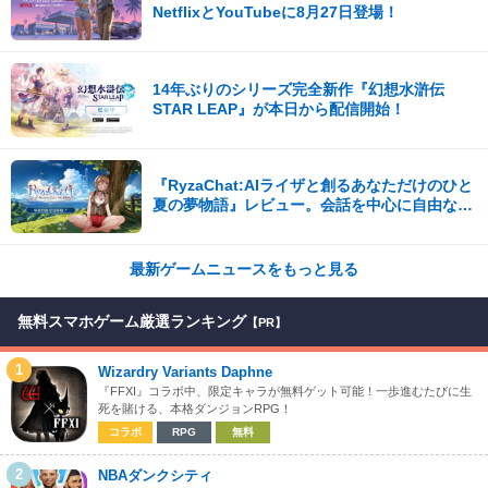
NetflixとYouTubeに8月27日登場！
14年ぶりのシリーズ完全新作『幻想水滸伝
STAR LEAP』が本日から配信開始！
『RyzaChat:AIライザと創るあなただけのひと
夏の夢物語』レビュー。会話を中心に自由な冒
険を進めていくシステムはこれまでにない新鮮
な体験が楽しめる【先行プレイレポート】
最新ゲームニュースをもっと見る
無料スマホゲーム厳選ランキング
【PR】
1
Wizardry Variants Daphne
『FFXI』コラボ中、限定キャラが無料ゲット可能！一歩進むたびに生
死を賭ける、本格ダンジョンRPG！
コラボ
RPG
無料
2
NBAダンクシティ