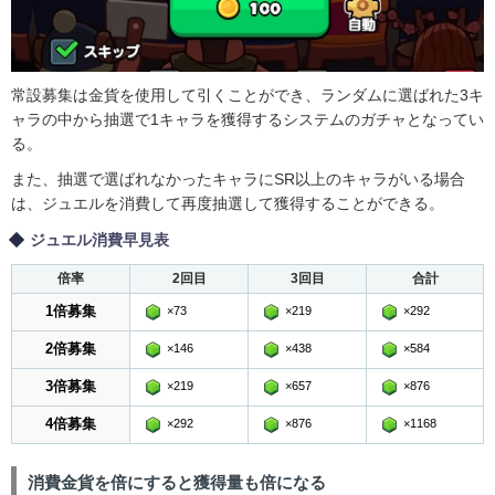
常設募集は金貨を使用して引くことができ、ランダムに選ばれた3キ
ャラの中から抽選で1キャラを獲得するシステムのガチャとなってい
る。
また、抽選で選ばれなかったキャラにSR以上のキャラがいる場合
は、ジュエルを消費して再度抽選して獲得することができる。
ジュエル消費早見表
倍率
2回目
3回目
合計
1倍募集
×73
×219
×292
2倍募集
×146
×438
×584
3倍募集
×219
×657
×876
4倍募集
×292
×876
×1168
消費金貨を倍にすると獲得量も倍になる