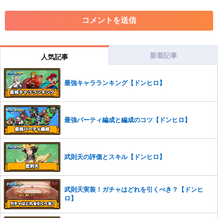
・各ゲームのネタバレを含む内容の投稿
・その他、管理者が不適切と判断した投稿
コメントの削除につきましては下記フォームより申請をいた
だけますでしょうか。
新着記事
人気記事
コメントの削除を申請する
※投稿内容を確認後、順次対応さ
せていただきます。ご了承ください。
最強キャラランキング【ドンヒロ】
※一度削除したコメントは復元ができませんのでご注意くだ
さい。
また、過度な利用規約の違反や、弊社に損害の及ぶ内容の書き込みがあ
最強パーティ編成と編成のコツ【ドンヒロ】
った場合は、法的措置をとらせていただく場合もございますので、あら
かじめご理解くださいませ。
武則天の評価とスキル【ドンヒロ】
武則天実装！ガチャはどれを引くべき？【ドンヒ
ロ】