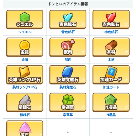
ドンヒロのアイテム情報
ジュエル
青色鉱石
赤色鉱石
金貨
獣肉
木材
英雄ランクUP石
英雄覚醒石
加速カード
精錬石
幸運草
N凝晶
-
-