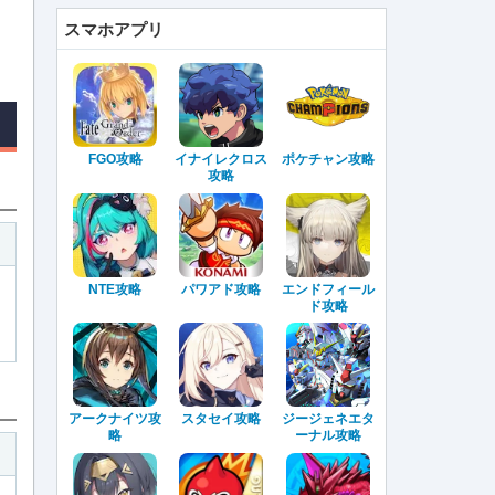
スマホアプリ
FGO攻略
イナイレクロス
ポケチャン攻略
攻略
NTE攻略
パワアド攻略
エンドフィール
ド攻略
アークナイツ攻
スタセイ攻略
ジージェネエタ
略
ーナル攻略