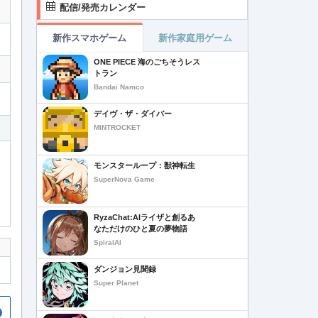
配信/発売カレンダー
新作スマホゲーム
新作家庭用ゲーム
ONE PIECE 海のごちそうレス
トラン
Bandai Namco
デイヴ・ザ・ダイバー
MINTROCKET
モンスターループ：獣神転生
SuperNova Game
RyzaChat:AIライザと創るあ
なただけのひと夏の夢物語
SpiralAI
ダンジョン見聞録
Super Planet