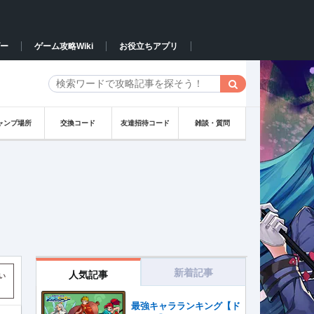
ー
ゲーム攻略Wiki
お役立ちアプリ
ャンプ場所
交換コード
友達招待コード
雑談・質問
新着記事
人気記事
い
最強キャラランキング【ド