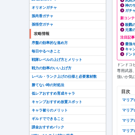
武則
神の
オリオンガチャ
ガチ
孫尚香ガチャ
新コンテ
孫悟空ガチャ
殺戮
元素
攻略情報
注目記事
序盤の効率的な進め方
最強
キャ
毎日やるべきこと
ドン
戦隊レベルの上げ方とメリット
ドンドコ
戦力の効率のいい上げ方
専用武器
強いか気
レベル・ランク上げの仕様と必要素材数
勝てない時の対処法
目次
低レアおすすめ育成キャラ
マリ
キャンプおすすめ放置スポット
マリ
キャラ被りのメリット
ギルドでできること
マリ
課金おすすめパック
マリ