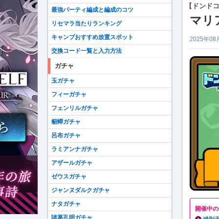
【ドンド
最強パーティ編成と編成のコツ
マリ
リセマラ当たりランキング
キャンプおすすめ放置スポット
2025年08
交換コード一覧と入力方法
ガチャ
玉ガチャ
フィーガチャ
フェンリルガチャ
貂蟬ガチャ
呂布ガチャ
ラミアンナガチャ
アザールガチャ
ゼウスガチャ
ジャンヌダルクガチャ
ナタガチャ
開催中の
諸葛孔明ガチャ