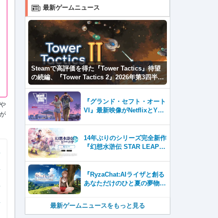
最新ゲームニュース
Steamで高評価を得た『Tower Tactics』待望
の続編、『Tower Tactics 2』2026年第3四半期
に早期アクセス開始
『グランド・セフト・オート
や
VI』最新映像がNetflixとYou
が
Tubeに8月27日登場！
14年ぶりのシリーズ完全新作
『幻想水滸伝 STAR LEAP』
が本日から配信開始！
『RyzaChat:AIライザと創る
あなただけのひと夏の夢物
語』レビュー。会話を中心に
自由な冒険を進めていくシス
最新ゲームニュースをもっと見る
テムはこれまでにない新鮮な