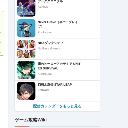
アーククロニクル
KEMCO
Never Grave（ネバーグレイ
ブ）
Pocketpair
NBAダンクシティ
NetEase Games
僕のヒーローアカデミア UNIT
ED SURVIVAL
Klab/gumi
幻想水滸伝 STAR LEAP
KONAMI
配信カレンダーをもっと見る
ゲーム攻略Wiki