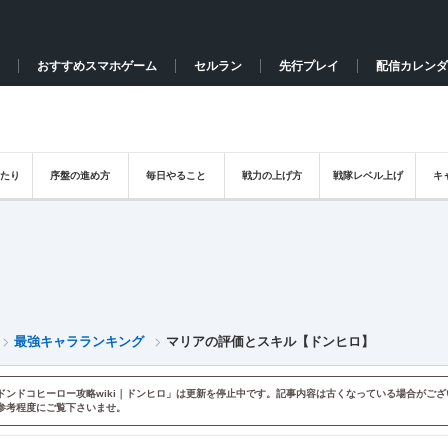
おすすめスマホゲーム
セルラン
先行プレイ
配信カレンダ
たり
序盤の進め方
毎日やること
戦力の上げ方
戦隊レベル上げ
キ
最強キャラランキング
マリアの評価とスキル【ドンヒロ】
ドンドコヒーロー攻略wiki｜ドンヒロ」は更新を停止中です。記事内容は古くなっている場合がござ
参考程度にご覧下さいませ。