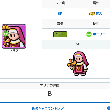
レア度
属性
知力
SR
職業
特性
ホーリー
ヒーラー
SD
マリア
マリアの評価
B
最強キャラランキング