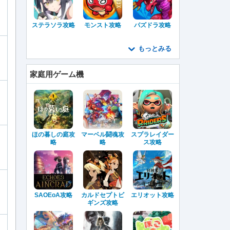
ステラソラ攻略
モンスト攻略
パズドラ攻略
もっとみる
家庭用ゲーム機
ほの暮しの庭攻
マーベル闘魂攻
スプラレイダー
略
略
ス攻略
SAOEoA攻略
カルドセプトビ
エリオット攻略
ギンズ攻略