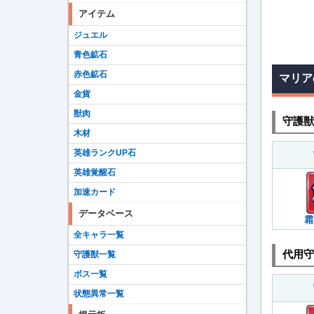
アイテム
ジュエル
青色鉱石
赤色鉱石
マリア
金貨
獣肉
守護獣
木材
英雄ランクUP石
英雄覚醒石
加速カード
データベース
霜
全キャラ一覧
代用守
守護獣一覧
ボス一覧
状態異常一覧