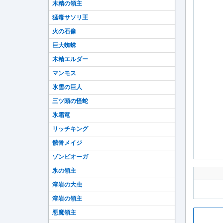
木精の領主
猛毒サソリ王
火の石像
巨大蜘蛛
木精エルダー
マンモス
氷雪の巨人
三ツ頭の怪蛇
氷霜竜
リッチキング
骸骨メイジ
ゾンビオーガ
氷の領主
溶岩の大虫
溶岩の領主
悪魔領主