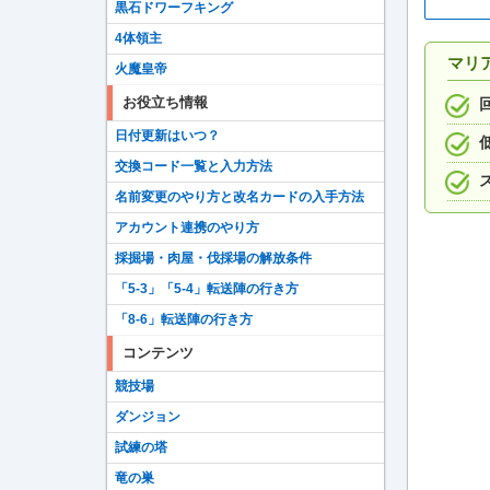
黒石ドワーフキング
4体領主
マリ
火魔皇帝
お役立ち情報
日付更新はいつ？
交換コード一覧と入力方法
名前変更のやり方と改名カードの入手方法
アカウント連携のやり方
採掘場・肉屋・伐採場の解放条件
「5-3」「5-4」転送陣の行き方
「8-6」転送陣の行き方
コンテンツ
競技場
ダンジョン
試練の塔
竜の巣