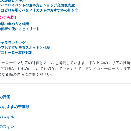
天の評価とスキル
サイコロイベントの進め方とショップ交換優先度
ャはどれを引くべき？｜ガチャのおすすめの引き方
ンツ実装！
の塔の進め方と報酬
の使者の使い方とメリット
キャラランキング
ンプおすすめ放置スポットと仕様
ドコヒーロー攻略TOP
ヒーローのマリアの評価とスキルを掲載しています。ドンヒロのマリアの性能
、守護獣おすすめについても紹介していますので、ドンドコヒーローのマリア
になる際の参考にご覧ください。
アの評価
アのおすすめ守護獣
アのスキル
アのスキン