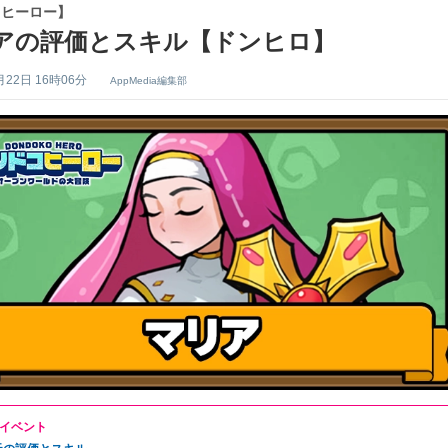
コヒーロー】
アの評価とスキル【ドンヒロ】
月22日 16時06分
AppMedia編集部
イベント