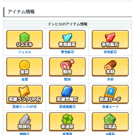
アイテム情報
ドンヒロのアイテム情報
ジュエル
青色鉱石
赤色鉱石
金貨
獣肉
木材
英雄ランクUP石
英雄覚醒石
加速カード
精錬石
幸運草
N凝晶