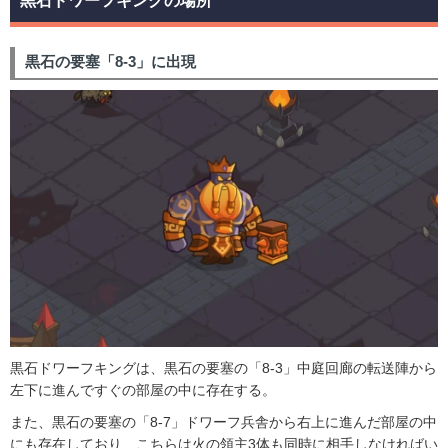
黒石ドワーフキングの場所
黒石の要塞「8-3」に出現
黒石ドワーフキングは、黒石の要塞の「8-3」中庭回廊の転送陣から
左下に進んですぐの部屋の中に存在する。
また、黒石の要塞の「8-7」ドワーフ兵舎から右上に進んだ部屋の中
にも存在しており、こちらは火の領主3体も同時に相手しなければい