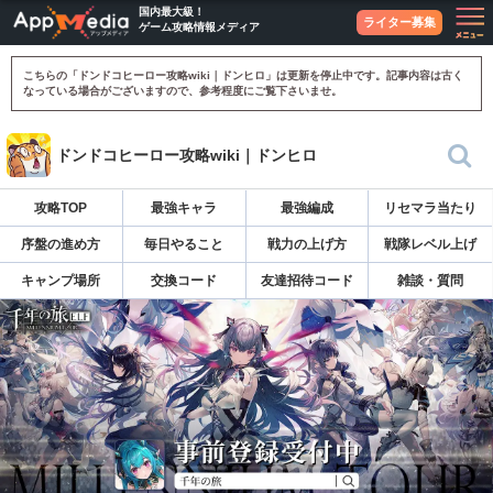
国内最大級！
ライター募集
ゲーム攻略情報メディア
こちらの「ドンドコヒーロー攻略wiki｜ドンヒロ」は更新を停止中です。記事内容は古く
なっている場合がございますので、参考程度にご覧下さいませ。
ドンドコヒーロー攻略wiki｜ドンヒロ
攻略TOP
最強キャラ
最強編成
リセマラ当たり
序盤の進め方
毎日やること
戦力の上げ方
戦隊レベル上げ
キャンプ場所
交換コード
友達招待コード
雑談・質問