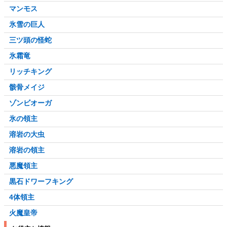
マンモス
氷雪の巨人
三ツ頭の怪蛇
氷霜竜
リッチキング
骸骨メイジ
ゾンビオーガ
氷の領主
溶岩の大虫
溶岩の領主
悪魔領主
黒石ドワーフキング
4体領主
火魔皇帝