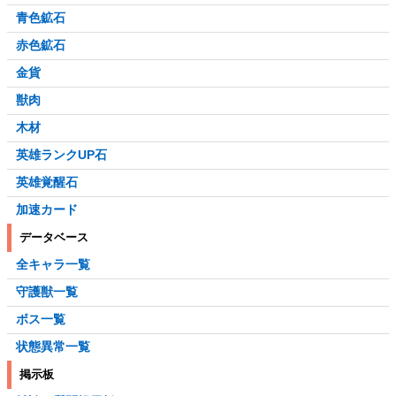
青色鉱石
赤色鉱石
金貨
獣肉
木材
英雄ランクUP石
英雄覚醒石
加速カード
データベース
全キャラ一覧
守護獣一覧
ボス一覧
状態異常一覧
掲示板