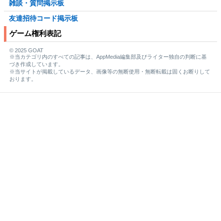
雑談・質問掲示板
友達招待コード掲示板
ゲーム権利表記
© 2025 GOAT
※当カテゴリ内のすべての記事は、AppMedia編集部及びライター独自の判断に基
づき作成しています。
※当サイトが掲載しているデータ、画像等の無断使用・無断転載は固くお断りして
おります。