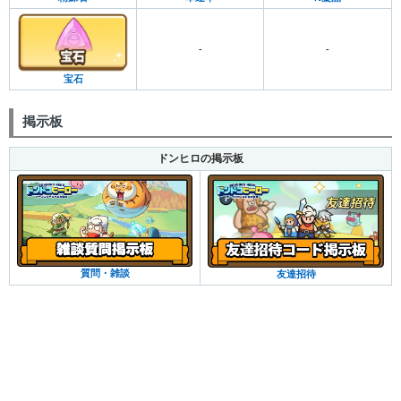
-
-
宝石
掲示板
ドンヒロの掲示板
質問・雑談
友達招待