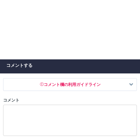
コメントする
コメント欄の利用ガイドライン
コメント
以下の書き込みを禁止とし、場合によってはコメント削除や書き込み制
限を行う可能性がございます。 あらかじめご了承ください。
・公序良俗に反する投稿
・スパムなど、記事内容と関係のない投稿
・誰かになりすます行為