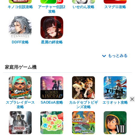
キノコ伝説攻略
アーチャー伝説2
いせのん攻略
スマグロ攻略
攻略
DDFF攻略
星屑の絆攻略
もっとみる
家庭用ゲーム機
スプラレイダース
SAOEoA攻略
カルドセプトビギ
エリオット攻略
攻略
ンズ攻略