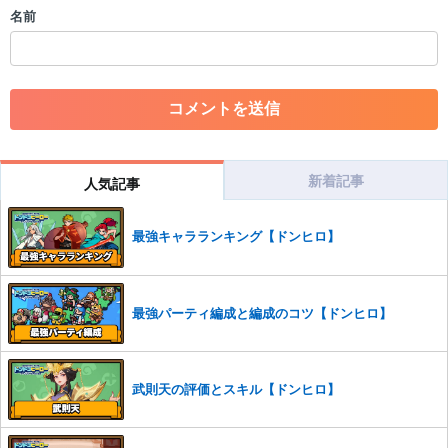
・個人情報の投稿や、他者のプライバシーを侵害する投稿
名前
・一度削除された投稿を再び投稿すること
・外部サイトへの誘導や宣伝
・アカウントの売買など金銭が絡む内容の投稿
・各ゲームのネタバレを含む内容の投稿
・その他、管理者が不適切と判断した投稿
コメントの削除につきましては下記フォームより申請をいた
だけますでしょうか。
新着記事
人気記事
コメントの削除を申請する
※投稿内容を確認後、順次対応さ
せていただきます。ご了承ください。
最強キャラランキング【ドンヒロ】
※一度削除したコメントは復元ができませんのでご注意くだ
さい。
また、過度な利用規約の違反や、弊社に損害の及ぶ内容の書き込みがあ
最強パーティ編成と編成のコツ【ドンヒロ】
った場合は、法的措置をとらせていただく場合もございますので、あら
かじめご理解くださいませ。
武則天の評価とスキル【ドンヒロ】