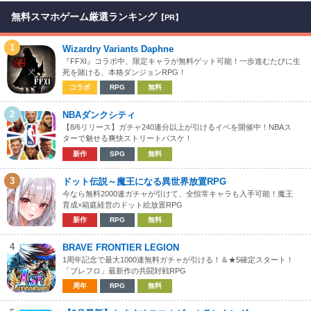
無料スマホゲーム厳選ランキング
【PR】
1
Wizardry Variants Daphne
『FFXI』コラボ中、限定キャラが無料ゲット可能！一歩進むたびに生
死を賭ける、本格ダンジョンRPG！
コラボ
RPG
無料
2
NBAダンクシティ
【8/6リリース】ガチャ240連分以上が引けるイベを開催中！NBAス
ターで魅せる爽快ストリートバスケ！
新作
SPG
無料
3
ドット伝説～魔王になる異世界放置RPG
今なら無料2000連ガチャが引けて、全恒常キャラも入手可能！魔王
育成×箱庭経営のドット絵放置RPG
新作
RPG
無料
4
BRAVE FRONTIER LEGION
1周年記念で最大1000連無料ガチャが引ける！＆★5確定スタート！
「ブレフロ」最新作の共闘対戦RPG
周年
RPG
無料