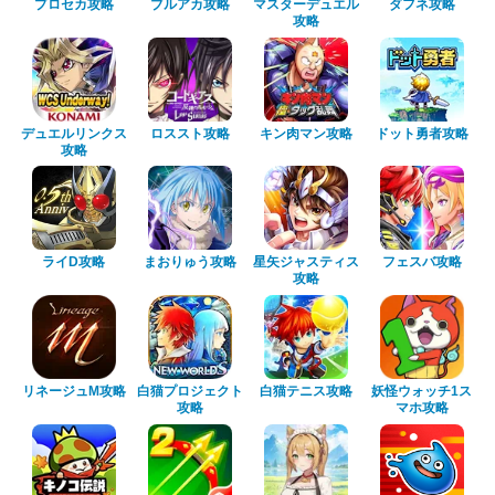
プロセカ攻略
ブルアカ攻略
マスターデュエル
ダフネ攻略
攻略
デュエルリンクス
ロススト攻略
キン肉マン攻略
ドット勇者攻略
攻略
ライD攻略
まおりゅう攻略
星矢ジャスティス
フェスバ攻略
攻略
リネージュM攻略
白猫プロジェクト
白猫テニス攻略
妖怪ウォッチ1ス
攻略
マホ攻略