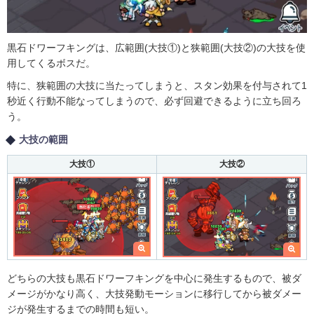
黒石ドワーフキングは、広範囲(大技①)と狭範囲(大技②)の大技を使
用してくるボスだ。
特に、狭範囲の大技に当たってしまうと、スタン効果を付与されて1
秒近く行動不能なってしまうので、必ず回避できるように立ち回ろ
う。
大技の範囲
大技①
大技②
どちらの大技も黒石ドワーフキングを中心に発生するもので、被ダ
メージがかなり高く、大技発動モーションに移行してから被ダメー
ジが発生するまでの時間も短い。