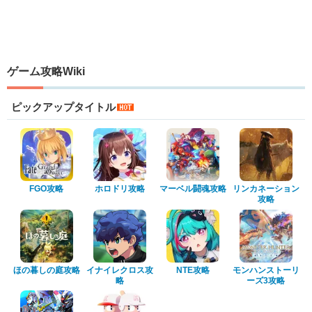
ゲーム攻略Wiki
ピックアップタイトル
FGO攻略
ホロドリ攻略
マーベル闘魂攻略
リンカネーション
攻略
ほの暮しの庭攻略
イナイレクロス攻
NTE攻略
モンハンストーリ
略
ーズ3攻略