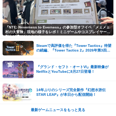
『NTE: Neverness to Everness』の参加型オフイベ「メェメェ
村の大冒険」現地の様子をレポ！ミニゲームやコスプレイヤー撮
影など盛りだくさん！
Steamで高評価を得た『Tower Tactics』待望
の続編、『Tower Tactics 2』2026年第3四半
期に早期アクセス開始
『グランド・セフト・オートVI』最新映像が
NetflixとYouTubeに8月27日登場！
14年ぶりのシリーズ完全新作『幻想水滸伝
STAR LEAP』が本日から配信開始！
最新ゲームニュースをもっと見る