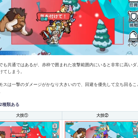
でも共通ではあるが、赤枠で囲まれた攻撃範囲内にいると非常に高いダ
けてしまう。
モスは一撃のダメージがかなり大きいので、回避を優先して立ち回るこ
。
2種類ある
大技①
大技②