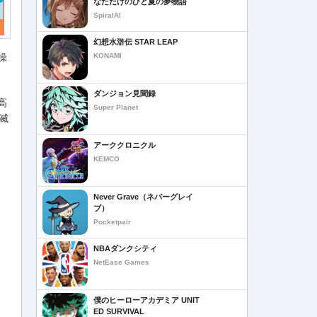
なただけのひと夏の夢物語
SpiralAI
幻想水滸伝 STAR LEAP
KONAMI
操
ダンジョン見聞録
高
Super Planet
滅
アーククロニクル
KEMCO
Never Grave（ネバーグレイ
ブ）
Pocketpair
NBAダンクシティ
NetEase Games
僕のヒーローアカデミア UNIT
ED SURVIVAL