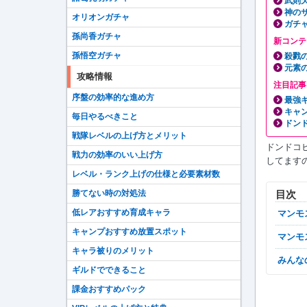
武則
神の
オリオンガチャ
ガチ
孫尚香ガチャ
新コンテ
孫悟空ガチャ
殺戮
元素
攻略情報
注目記事
序盤の効率的な進め方
最強
キャ
毎日やるべきこと
ドン
戦隊レベルの上げ方とメリット
ドンドコ
戦力の効率のいい上げ方
してます
レベル・ランク上げの仕様と必要素材数
目次
勝てない時の対処法
低レアおすすめ育成キャラ
マン
キャンプおすすめ放置スポット
マン
キャラ被りのメリット
みん
ギルドでできること
課金おすすめパック