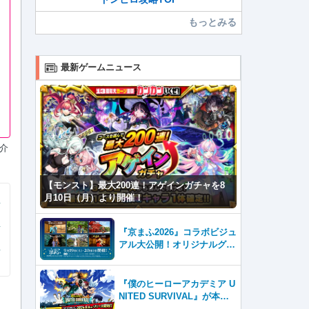
もっとみる
最新ゲームニュース
介
【モンスト】最大200連！アゲインガチャを8
月10日（月）より開催！
『京まふ2026』コラボビジュ
アル大公開！オリジナルグッ
ズやキャラカフェエリアな
ど、見どころ満載！！
『僕のヒーローアカデミア U
NITED SURVIVAL』が本日8
月6日サービス開始！事前登