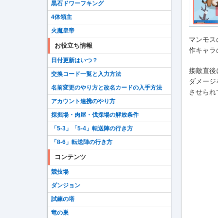
黒石ドワーフキング
4体領主
火魔皇帝
マンモス
お役立ち情報
作キャラ
日付更新はいつ？
接敵直後
交換コード一覧と入力方法
ダメージ
名前変更のやり方と改名カードの入手方法
させられ
アカウント連携のやり方
採掘場・肉屋・伐採場の解放条件
「5-3」「5-4」転送陣の行き方
「8-6」転送陣の行き方
コンテンツ
競技場
ダンジョン
試練の塔
竜の巣