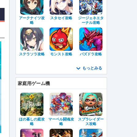
アークナイツ攻
スタセイ攻略
ジージェネエタ
略
ーナル攻略
ステラソラ攻略
モンスト攻略
パズドラ攻略
もっとみる
家庭用ゲーム機
ほの暮しの庭攻
マーベル闘魂攻
スプラレイダー
略
略
ス攻略