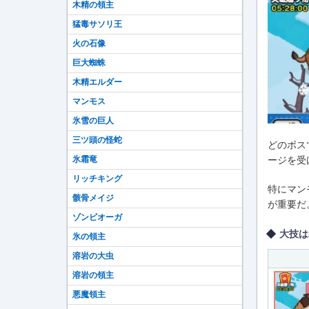
木精の領主
猛毒サソリ王
火の石像
巨大蜘蛛
木精エルダー
マンモス
氷雪の巨人
三ツ頭の怪蛇
どのボス
氷霜竜
ージを受
リッチキング
特にマン
骸骨メイジ
が重要だ
ゾンビオーガ
大技は
氷の領主
溶岩の大虫
溶岩の領主
悪魔領主