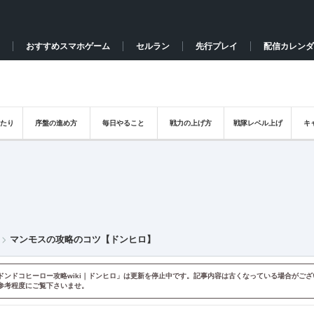
おすすめスマホゲーム
セルラン
先行プレイ
配信カレンダ
たり
序盤の進め方
毎日やること
戦力の上げ方
戦隊レベル上げ
キ
マンモスの攻略のコツ【ドンヒロ】
ドンドコヒーロー攻略wiki｜ドンヒロ」は更新を停止中です。記事内容は古くなっている場合がござ
参考程度にご覧下さいませ。