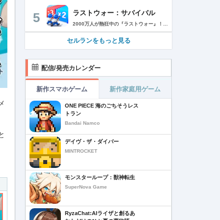
ラストウォー：サバイバル
5
2000万人が熱狂中の『ラストウォー』！ ゾンビの群れをくぐり抜け、超爽快バトルでストレス発散！ 世界は、崩壊の一途を辿ります………ゾンビに支配された世界で生き残るためには、戦うしかありません。 あなたは数少ない生存者として、押し寄せてくるゾンビの群れをせん滅することになります。 「生存者よ、終末世界の救世主になれ！」 ◆一瞬の判断で勝利を掴もう レーンに障害物とゾンビが待ち構えている。 避けるか、破壊するかの二択でゾンビの群れをくぐり抜け、勝利へと進もう！ ◆人類最後の砦を作ろう 基地建設、科学研究、部隊訓練、ゾンビ討伐…… 生存者基地を拠点に、自らの手で未来を切り開こう！ ◆最強チームを結成しよう 仲間となる英雄を集め、自分好みの最強部隊を作り上げよう。 多種多様なスキルを組み合わせ、ゾンビをボコボコにしよう！ ◆2000万人と一緒に楽しもう 終末世界でもチームワークが大切だ。 世界中のプレイヤーと協力し、強大なボスに挑もう！ 簡単だけど奥深い。これが『ラストウォー：サバイバル』だ！
セルランをもっと見る
配信/発売カレンダー
新作スマホゲーム
新作家庭用ゲーム
メ
ONE PIECE 海のごちそうレス
トラン
Bandai Namco
と
デイヴ・ザ・ダイバー
MINTROCKET
モンスターループ：獣神転生
SuperNova Game
RyzaChat:AIライザと創るあ