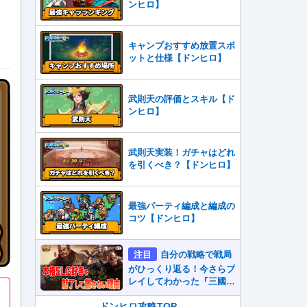
ンヒロ】
キャンプおすすめ放置スポ
ットと仕様【ドンヒロ】
武則天の評価とスキル【ド
ンヒロ】
武則天実装！ガチャはどれ
を引くべき？【ドンヒロ】
最強パーティ編成と編成の
コツ【ドンヒロ】
注目
自分の戦略で戦局
がひっくり返る！今さらプ
レイしてわかった『三國志
真戦』が本格SLG好きを
魅了して離さないワケ
ドンヒロ攻略TOP