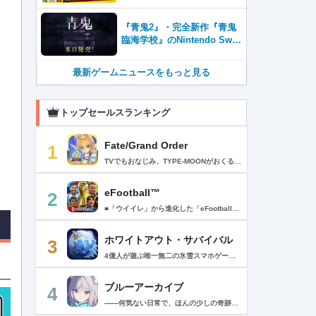
録者数100万を突破！
『青鬼2』・完全新作『青鬼
臨海学校』のNintendo Swit
ch™＆Steam®版が本日発
売！
最新ゲームニュースをもっと見る
トップセールスランキング
Fate/Grand Order
1
TVでもおなじみ、TYPE-MOONがおくるFateのRPG！ スマホでも本格的なRPGが楽しめる。 文字数にして500万字超という、圧倒的なボリュームを堪能できるストーリー！ 本編以外にもキャラクターごとにストーリーを用意し、Fateファンも今回はじめてFateの世界を体験される方も十分満足いただける内容となっています。 【あらすじ】 西暦2015年。 地球の未来を観測するカルデアは、2017年以降の人類史が崩壊している事実を確認した。 昨日まで確かに存在していた2115年までの“約束された未来”は、何の前触れもなく突如として消え去ったのだ。 なぜ。どうして。だれが。どうやって。 西暦2004年 日本 ある地方都市。 ここに今まではなかった、「観測できない領域」が現れたと。 カルデアはこれを人類絶滅の原因と仮定し、いまだ実験段階だった第六の実験を決行する事となった。 それは過去への時間旅行。 人間を霊子化させて過去に送りこみ、事象に介入する事で時空の特異点を解明、あるいは破壊する禁断の儀式。 その名を人理守護指令、グランドオーダー。 人類を守るために人類史に立ち向かう、運命と戦うものたちの総称である。 【ゲーム概要】 スマホに最適化された簡単操作のコマンドオーダーバトル！ プレイヤーはマスターとなって英霊たちを操り敵を倒し謎を解明していく。 好みの英霊で戦うか、強い英霊で戦うかバトルスタイルはプレイヤーしだい。 ◆豪華声優陣が続々参加 青木志貴、茜屋日海夏、赤羽根健治、明坂聡美、浅川悠、朝日奈丸佳、阿澄佳奈、阿部彬名、阿部敦、阿部里果、雨宮天、新井里美、井口裕香、井澤詩織、石川界人、石川由依、石谷春貴、伊瀬茉莉也、市ノ瀬加那、伊藤彩沙、伊藤かな恵、伊東健人、伊藤静、伊藤美紀、稲田徹、井上和彦、井上喜久子、井上麻里奈、伊丸岡篤、石見舞菜香、上坂すみれ、植田佳奈、上田麗奈、内田真礼、内田雄馬、内山昂輝、梅原裕一郎、江川央生、江口拓也、江越彬紀、遠藤綾、大久保瑠美、大空直美、大塚明夫、大塚芳忠、大原さやか、大和田仁美、岡本信彦、置鮎龍太郎、小倉唯、小澤亜李、小野賢章、小野大輔、小野友樹、小見川千明、かかずゆみ、柿原徹也、加隈亜衣、笠間淳、加瀬康之、門脇舞以、金元寿子、神尾晋一郎、茅野愛衣、川澄綾子、河西健吾、川野剛稔、神奈延年、鬼頭明里、木村珠莉、木村良平、桐本拓哉、釘宮理恵、久野美咲、黒木ほの香、黒田崇矢、桑原由気、KENN、高野麻里佳、古賀葵、小清水亜美、後藤邑子、小西克幸、小林千晃、小林ゆう、小林裕介、小原好美、小松未可子、子安武人、小山力也、近藤玲奈、斎賀みつき、西前忠久、斉藤壮馬、斎藤千和、坂本真綾、佐倉綾音、櫻井孝宏、佐藤聡美、佐藤利奈、沢城みゆき、下屋則子、島﨑信長、嶋村侑、庄司宇芽香、白石晴香、新垣樽助、真堂圭、末柄里恵、杉田智和、杉山紀彰、鈴木達央、鈴木崚汰、鈴代紗弓、鈴村健一、諏訪彩花、諏訪部順一、関俊彦、関智一、瀬戸麻沙美、芹澤優、仙台エリ、千本木彩花、園崎未恵、大地葉、高乃麗、高野直子、高橋花林、高橋李依、高山みなみ、武内駿輔、竹内良太、武田華、田中敦子、田中美海、田中理恵、谷山紀章、種﨑敦美、種田梨沙、田丸篤志、田村睦心、田村ゆかり、丹下桜、千葉繁、千葉翔也、津田健次郎、紡木吏佐、鶴岡聡、寺崎裕香、寺島拓篤、東山奈央、土岐隼一、飛田展男、戸松遥、豊永利行、鳥海浩輔、中井和哉、中田譲治、長縄まりあ、仲村美沙希、中村悠一、名塚佳織、生天目仁美、浪川大輔、能登麻美子、野中藍、乃村健次、土師孝也、長谷川育美、花江夏樹、花澤香菜、花守ゆみり、早見沙織、原由実、春野杏、潘めぐみ、日岡なつみ、日笠陽子、日野聡、平川大輔、ファイルーズあい、福圓美里、福西勝也、福山潤、藤井隼、藤沼建人、ブリドカットセーラ恵美、古川慎、保志総一朗、星野貴紀、堀内賢雄、堀江由衣、本多真梨子、本多陽子、本渡楓、前野智昭、M・A・O、増田俊樹、Machico、松風雅也、真殿光昭、マフィア梶田、三上哲、三木眞一郎、水樹奈々、水島大宙、水橋かおり、緑川光、水瀬いのり、南央美、峯田茉優、宮野真守、宮本充、村瀬歩、森川智之、森田了介、森永千才、森なな子、諸星すみれ、安井邦彦、山路和弘、山下大輝、山下七海、山寺宏一、山根綺、山野井仁、山村響、悠木碧、ゆかな、遊佐浩二、吉野裕行、佳村はるか、米澤円、若林直美、和氣あず未、和多田美咲（50音順） ◆全体構成・メインシナリオ・シナリオ・総監督 奈須きのこ ◆リードキャラクターデザイナー 武内崇 ◆アートディレクション TYPE-MOON ◆メインシナリオ・シナリオ執筆 東出祐一郎、桜井光 水瀬葉月、星空めてお ◆ゲストライター amphibian、虚淵玄（ニトロプラス）、acpi、ＯＫＳＧ（TYPE-MOON）、経験値、小太刀右京、三田誠、たけのこ星人、橘公司、田中天（株式会社フラッグノーツ）、成田良悟、鋼屋ジン、ひろやまひろし、円居挽、茗荷屋甚六、矢野俊策（株式会社フラッグノーツ）、リヨ（50音順） ◆キャラクターデザイン I-IV、蒼月タカオ（TYPE-MOON）、AKIRA、Azusa、東冬、荒野、Anmi、池澤真、石田あきら、いみぎむる、兔ろうと、羽海野チカ、大森葵、岡崎武士、okojo、およ、加藤いつわ、カワグチタケシ、きばどりリュー、桐原小鳥、ギンカ、倉花千夏、黒星紅白、小梅けいと、近衛乙嗣、小松崎類、こやまひろかず（TYPE-MOON）、西藤浩樹（LASENGLE）、saitom、坂本みねぢ、佐々木少年、サテー、色素、縞うどん（TYPE-MOON）、島田フミカネ、しまどりる、sime、下越（TYPE-MOON）、シャカＰ（LASENGLE）、白浜鴎、しらび、白峰、真じろう、STAR影法師、曽我誠、タイキ、高橋慶太郎、高山箕犀、竹、武中英雄、武梨えり、たけのこ星人、TAKOLEGS、田島昭宇、タスクオーナ、danciao、中央東口、CHOCO、悌太、Dd、天空すふぃあ、DANGERDROP、toi8、トリダモノ、中原、なまにくATK、西出ケンゴロー、nipi、ネコタワワ、NOCO、pako、林けゐ、原田たけひと、春野友矢、ばん！、Bすけ、左、ヒライユキオ、平野稜二、広江礼威、ひろやまひろし、PFALZ、ぶくろて、huke、BLACK（TYPE-MOON）、古海鐘一、BUNBUN、hou、ホトソウカ、本庄雷太、前田浩孝、マシマサキ、また、松竜、Mika Pikazo、緑川美帆、三輪士郎、村山竜大、めろん22、望月けい、元村人、森井しづき、森山大輔、山中虎鉄、YOCO_N（LASENGLE）、余湖裕輝、米山舞、La-na、lack、リヨ、Ryota-H、輪くすさが、redjuice、ReDrop、ろび～な、ワダアルコ、渡れい（50音順） このアプリケーションには、（株）ＣＲＩ・ミドルウェアの「CRIWARE（TM）」が使用されています。
eFootball™
2
■「ウイイレ」から進化した「eFootball™」 人気サッカーゲーム「ウイニングイレブン」が「eFootball™」とタイトルを変え、大きく進化して生まれ変わりました。「eFootball™」で新しいサッカーゲームを体感しましょう！ ■はじめての方でも安心 ダウンロード後は、実践を交えたステップアップ方式のチュートリアルで直感的に基本操作を覚えることができます！さらに、チュートリアルを全てクリアすると、リオネル メッシがもらえます！！ また、試合の面白さや爽快感を楽しんでいただくためにスマートアシストを実装。 複雑な操作をしなくても、華麗なドリブルやパスで相手をかわして強烈なシュートでゴールを奪うことができます！ 【基本的な遊び方】 ■好きなチームで始めよう 欧州、米州、アジアなど世界各国のクラブやナショナルチームなどお気に入りのチームでスタートできます！ ■選手を獲得しましょう チームを作成したら、選手を獲得しましょう。現役のスーパースターや、歴史に残るレジェンドたちが、あなたのクラブでの活躍を待っています！ ・スペシャル選手リスト 現実の試合で大活躍した選手や、注目リーグの選手、レジェンドなどの特別な選手を獲得できます。 ・スタンダード選手リスト 好きな選手を獲得できます。条件を設定して絞り込むことができます。 ・監督リスト さまざまな戦術や得意な育成タイプを持った監督を獲得できます。 ■試合を楽しもう 獲得した選手でチームを編成したら、いよいよ試合に挑戦！ AIを相手に腕を磨いたり、オンライン対戦でランキングを競ったり、楽しみ方はあなた次第です。 ・対AI戦で腕を磨く 注目リーグのチームやナショナルチームを相手に戦うイベントなど、サッカーシーズンに合わせたさまざまなテーマのイベントが開催されています。 また、10段階にレベル分けされたDivision制の「eFootball™ リーグ」で楽しみながらレベルアップしていくことも可能です！ ・対人戦で実力を試す Division制の全ユーザーとランキングを競う「eFootball™ リーグ」や、毎週開催される様々なイベントで、オンラインでのリアルタイム対戦を楽しむことができます。あなたのドリームチームで、最高峰のDivision 1を目指しましょう！ ・友達と最大3vs3の対戦を楽しむ フレンドマッチ機能を使って、友達と対戦することができます。育て上げたチームの強さを友達に見せつけましょう！ また、最大3vs3の協力対戦も可能。友達とオンラインで集まって対戦を楽しみましょう！ ■選手を育てる 獲得した選手は、選手種別によっては成長させることができます。 試合に出場させたり、ゲーム内アイテムを使用したりして、選手のレベルを上げる事で入手できる「タレントポイント」で、能力パラメータを上昇させましょう。 より自分好みの選手にしたい場合は、手動でポイントを割り振りましょう。 ポイントの割り振りに迷った場合は、[おまかせ]で設定することもできます。 自分だけのお気に入りの選手に育て上げましょう！ 【もっと楽しむ】 ■Live Updateを毎週配信 選手の移籍や、現実の試合での活躍が反映される「Live Update」を搭載。 毎週配信される「Live Update」を参考に、スカッドを編成し試合に挑みましょう。 ■スタジアムをカスタマイズ 試合中のスタジアムに反映されるコレオ・オブジェクトなどのスタジアムパーツをカスタマイズできます。 思い通りのスタジアムにアレンジして、ゲーム体験を彩りましょう！ ※居住国・地域が以下のお客様には、eFootball™ コインによるルートボックス施策をご提供しておりません。 ベルギー、ブラジル(18歳未満) 【最新情報について】 本商品は、新機能やモードの追加、ゲームプレイ・イベントのアップデートを継続的に行っていきます。 最新情報は「eFootball™」公式サイトをご確認ください。 【ダウンロードについて】 本アプリをダウンロードするためには、ストレージに約3.3GBの空き容量が必要となります。 あらかじめ3.3GB以上の容量を空けてからダウンロードを行っていただけますようお願いします。 ダウンロード時はWi-Fi環境で接続することを推奨いたします。 ※アップデートにつきましても同様となります。 【通信環境について】 本アプリはオンラインゲームです。通信可能な環境でお楽しみください。
ホワイトアウト・サバイバル
3
4億人が遊ぶ唯一無二の氷雪スマホゲーム！サクッと爽快！みんなで極寒サバイバル ！ 猛吹雪に襲われ、かつての世界は崩壊。人類の文明の灯火は、氷雪の中で今にも消えかかっている…。 生存者達よ、今こそ立ち上がれ！——仲間を率いて希望の灯りをともし、凍てつく大地に新たな拠点を築こう！ さらに新規ユーザー限定でSSR英雄「ジャスミン」が無料で仲間入り！ 彼女と共に氷原の奥地へと踏み込み、吹雪の中に潜む未知の脅威に立ち向かおう！ 【ゲームの特徴】 ◆領地再建！凍土に希望の光を！ 大溶鉱炉に火を灯すことから始めて、積もった雪を溶かして領土を開拓しよう！ 法令を発布して人員を的確に配置すれば、拠点の建設効率がぐんとアップ！ ◆放置で楽々、資源を効率ストック！ ワンタップで英雄を派遣するだけで、見守りは不要！ オフライン中も資源は自動でたっぷり蓄積されて、戻れば報酬が山盛り！極寒サバイバルでも、もう怖くない！ ◆お手軽に始められる氷雪ミニゲーム！ ミニゲームが次々と登場！「穴釣り選手権」でレア生物図鑑を解放し、「除雪隊」で雪山の宝を発見しよう！ スキマ時間でも気軽にプレイできて、雪原ライフは楽しさ満載！ ◆戦略を駆使して、英雄で敵を撃退！ 英雄はレベル共有で育成の手間いらずで、スキルを活かせば様々な難関を攻略可能！ 最強チームを組み上げて、敵を圧倒しよう！ ◆協力プレイで、凍土制覇を目指そう！ 同盟の支援で負傷者の治療や育成もスピードアップ！ 作戦を練って仲間と役割分担すれば戦力倍増！勝利の喜びをみんなで分かち合おう！ さらにたくさんのコンテンツをお届けいたします： ◆オフィシャルサイト: https://whiteoutsurvival.centurygames.com/ja ◆X: https://x.com/WOS_Japan ◆Facebook: https://www.facebook.com/WhiteoutSurvival ◆Discord: https://discord.gg/whiteoutsurvival ◆YouTube: https://www.youtube.com/@WhiteoutSurvivalOfficial_JA ◆TikTok: https://www.tiktok.com/@howasaba.jp
ブルーアーカイブ
4
――何気ない日常で、ほんの少しの奇跡を見つける物語 Yostarが贈る学園×青春×物語RPG『ブルーアーカイブ -Blue Archive-』！ 先生として、個性豊かで魅力的な生徒たちと共に、一風変わった学園都市キヴォトスの 日常を過ごそう！ ■あらすじ ここは学園都市キヴォトス。 数千の学園からなる超巨大学園都市では、日々トラブルが絶えない。 この問題に対応すべく、連邦生徒会長によって連邦捜査部【シャーレ】が設立された。 この物語は【シャーレ】の顧問となる先生とそれに協力する生徒たちと学園都市での日常を 描いた物語である。 ▼可愛いキャラクターが活躍する3Dバトル 大迫力の3Dリアルタイムバトル！ 可愛いキャラクター達が画面いっぱいに所狭しと大活躍。 あなたは先生として、生徒たちを指揮しよう！ ▼個性豊かなキャラクターを彩るハイクオリティの2Dアニメーション 美少女キャラクターたちが綺麗な2Dアニメーションであなたを迎えてくれる！ 仲良くなると特別なアニメーションが見れることもあるぞ！ ▼生徒たちと絆を深めて彼女たちと特別な日常を過ごそう！ 一緒にいる時間が長ければ長いほど、彼女たちはあなたとの絆は深まっていく。 そんな彼女たちとの日々が、きっとあなたの日常を特別なものに！ ▼公式Twitter https://twitter.com/Blue_ArchiveJP ▼公式サイト https://bluearchive.jp/ (C)Yostar, Inc.