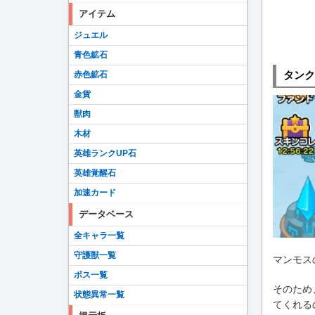
アイテム
ジュエル
青色鉱石
タンク
赤色鉱石
金貨
獣肉
木材
英雄ランクUP石
英雄覚醒石
加速カード
データベース
全キャラ一覧
守護獣一覧
マンモス
ボス一覧
そのため
状態異常一覧
てくれる