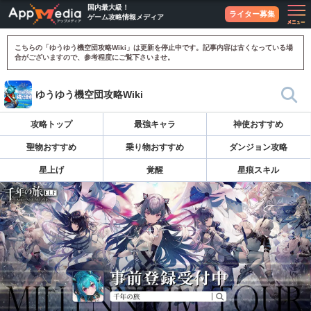
国内最大級！
ライター募集
ゲーム攻略情報メディア
こちらの「ゆうゆう機空団攻略Wiki」は更新を停止中です。記事内容は古くなっている場
合がございますので、参考程度にご覧下さいませ。
ゆうゆう機空団攻略Wiki
攻略トップ
最強キャラ
神使おすすめ
聖物おすすめ
乗り物おすすめ
ダンジョン攻略
星上げ
覚醒
星痕スキル