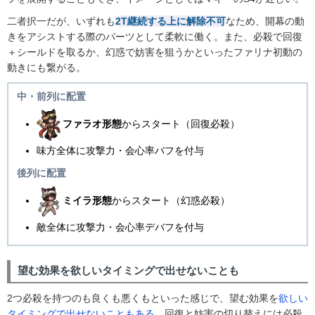
二者択一だが、いずれも
2T継続する上に解除不可
なため、開幕の動
きをアシストする際のパーツとして柔軟に働く。また、必殺で回復
＋シールドを取るか、幻惑で妨害を狙うかといったファリナ初動の
動きにも繋がる。
中・前列に配置
ファラオ形態
からスタート（回復必殺）
味方全体に攻撃力・会心率バフを付与
後列に配置
ミイラ形態
からスタート（幻惑必殺）
敵全体に攻撃力・会心率デバフを付与
望む効果を欲しいタイミングで出せないことも
2つ必殺を持つのも良くも悪くもといった感じで、望む効果を
欲しい
タイミングで出せないこともある
。回復と妨害の切り替えには必殺