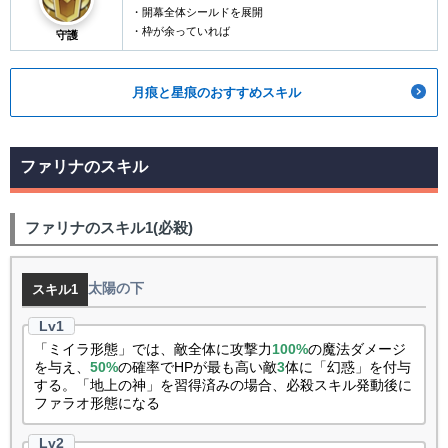
・開幕全体シールドを展開
・枠が余っていれば
守護
月痕と星痕のおすすめスキル
ファリナのスキル
ファリナのスキル1(必殺)
太陽の下
スキル1
「ミイラ形態」では、敵全体に攻撃力
100%
の魔法ダメージ
を与え、
50%
の確率でHPが最も高い敵
3
体に「幻惑」を付与
する。「地上の神」を習得済みの場合、必殺スキル発動後に
ファラオ形態になる