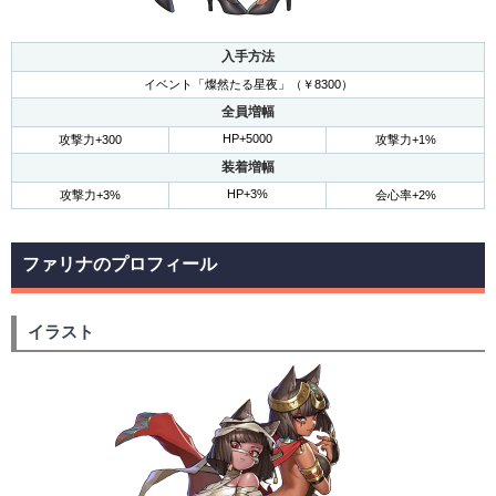
入手方法
イベント「燦然たる星夜」（￥8300）
全員増幅
HP+5000
攻撃力+300
攻撃力+1%
装着増幅
HP+3%
攻撃力+3%
会心率+2%
ファリナのプロフィール
イラスト