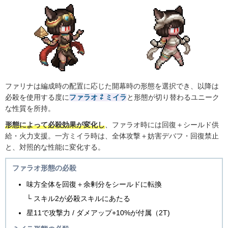
ファリナは編成時の配置に応じた開幕時の形態を選択でき、以降は
必殺を使用する度に
ファラオ ⇄ ミイラ
と形態が切り替わるユニーク
な性質を所持。
形態によって必殺効果が変化し
、ファラオ時には回復＋シールド供
給・火力支援。一方ミイラ時は、全体攻撃＋妨害デバフ・回復禁止
と、対照的な性能に変化する。
ファラオ形態の必殺
味方全体を回復＋余剰分をシールドに転換
└ スキル2が必殺スキルにあたる
星11で攻撃力 / ダメアップ+10%が付属（2T)