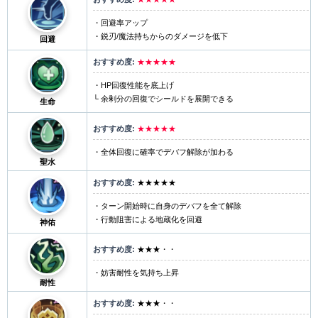
・回避率アップ
・鋭刃/魔法持ちからのダメージを低下
回避
★★★★★
・HP回復性能を底上げ
└ 余剰分の回復でシールドを展開できる
生命
★★★★★
・全体回復に確率でデバフ解除が加わる
聖水
★★★★★
・ターン開始時に自身のデバフを全て解除
・行動阻害による地蔵化を回避
神佑
★★★・・
・妨害耐性を気持ち上昇
耐性
★★★・・