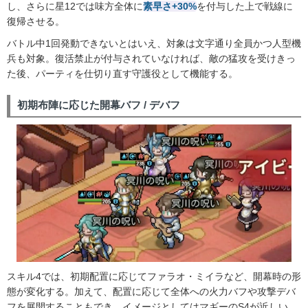
し、さらに星12では味方全体に
素早さ+30%
を付与した上で戦線に
復帰させる。
バトル中1回発動できないとはいえ、対象は文字通り全員かつ人型機
兵も対象。復活禁止が付与されていなければ、敵の猛攻を受けきっ
た後、パーティを仕切り直す守護役として機能する。
初期布陣に応じた開幕バフ / デバフ
スキル4では、初期配置に応じてファラオ・ミイラなど、開幕時の形
態が変化する。加えて、配置に応じて全体への火力バフや攻撃デバ
フを展開することもでき、イメージとしてはマギーのS4が近しい。