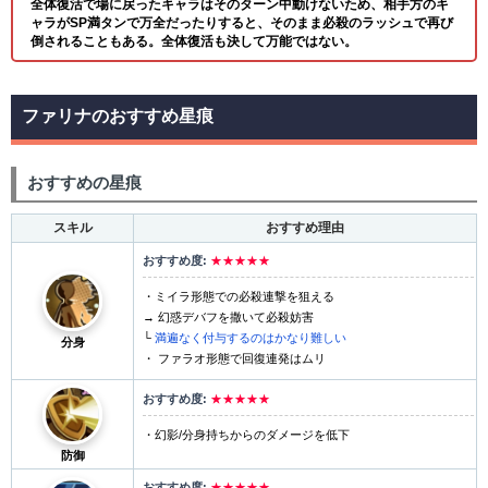
全体復活で場に戻ったキャラはそのターン中動けないため、相手方のキ
ャラがSP満タンで万全だったりすると、そのまま必殺のラッシュで再び
倒されることもある。全体復活も決して万能ではない。
ファリナのおすすめ星痕
おすすめの星痕
スキル
おすすめ理由
★★★★★
・ミイラ形態での必殺連撃を狙える
→ 幻惑デバフを撒いて必殺妨害
└
満遍なく付与するのはかなり難しい
分身
・ ファラオ形態で回復連発はムリ
★★★★★
・幻影/分身持ちからのダメージを低下
防御
★★★★★