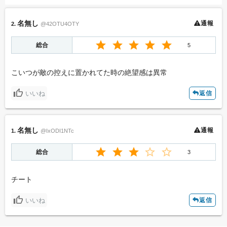
名無し
通報
2.
@42OTU4OTY
総合
5
こいつが敵の控えに置かれてた時の絶望感は異常
いいね
返信
への返信
名無し
通報
投稿者名
1.
@IxODI1NTc
総合
3
コメント
チート
いいね
返信
0 / 250
への返信