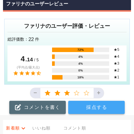
ファリナのユーザーレビュー
ファリナのユーザー評価・レビュー
22
総評価数：
件
★5
72%
4
★4
4%
.14
/ 5
★3
4%
(平均点/最大点)
★2
0%
★1
18%
−
+
コメントを書く
採点する
新着順
いいね順
コメント順