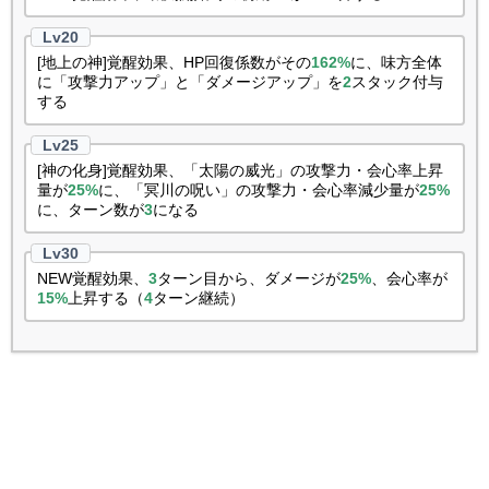
[地上の神]覚醒効果、HP回復係数がその
162%
に、味方全体
に「攻撃力アップ」と「ダメージアップ」を
2
スタック付与
する
[神の化身]覚醒効果、「太陽の威光」の攻撃力・会心率上昇
量が
25%
に、「冥川の呪い」の攻撃力・会心率減少量が
25%
に、ターン数が
3
になる
NEW覚醒効果、
3
ターン目から、ダメージが
25%
、会心率が
15%
上昇する（
4
ターン継続）