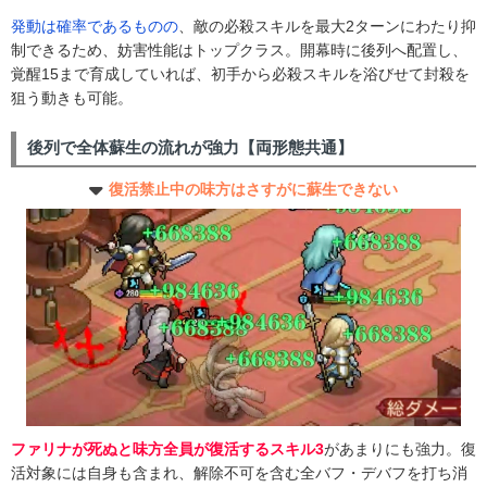
発動は確率であるものの
、敵の必殺スキルを最大2ターンにわたり抑
制できるため、妨害性能はトップクラス。開幕時に後列へ配置し、
覚醒15まで育成していれば、初手から必殺スキルを浴びせて封殺を
狙う動きも可能。
後列で全体蘇生の流れが強力【両形態共通】
復活禁止中の味方はさすがに蘇生できない
ファリナが死ぬと味方全員が復活するスキル3
があまりにも強力。復
活対象には自身も含まれ、解除不可を含む全バフ・デバフを打ち消