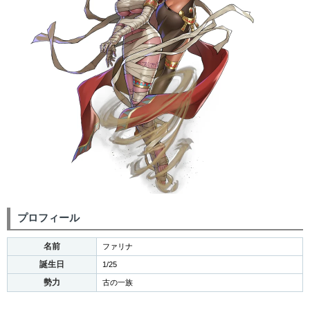
プロフィール
名前
ファリナ
誕生日
1/25
勢力
古の一族