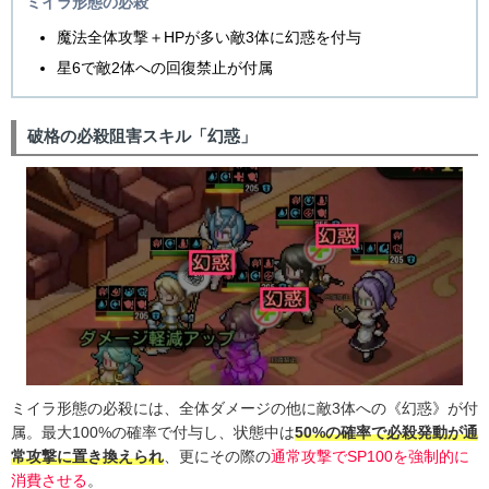
ミイラ形態の必殺
魔法全体攻撃＋HPが多い敵3体に幻惑を付与
星6で敵2体への回復禁止が付属
破格の必殺阻害スキル「幻惑」
ミイラ形態の必殺には、全体ダメージの他に敵3体への《幻惑》が付
属。最大100%の確率で付与し、状態中は
50%の確率で必殺発動が通
常攻撃に置き換えられ
、更にその際の
通常攻撃でSP100を強制的に
消費させる
。