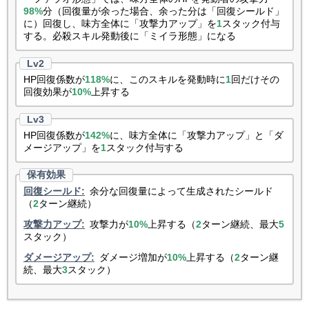
98%
分（回復量が余った場合、余った分は「回復シールド」
に）回復し、味方全体に「攻撃力アップ」を
1
スタック付与
する。必殺スキル発動後に「ミイラ形態」になる
HP回復係数が
118%
に、このスキルを発動時に
1
回だけその
回復効果が
10%
上昇する
HP回復係数が
142%
に、味方全体に「攻撃力アップ」と「ダ
メージアップ」を
1
スタック付与する
回復シールド:
余分な回復量によって生成されたシールド
（
2
ターン継続）
攻撃力アップ:
攻撃力が
10%
上昇する（
2
ターン継続、最大
5
スタック）
ダメージアップ:
ダメージ増加が
10%
上昇する（
2
ターン継
続、最大
3
スタック）