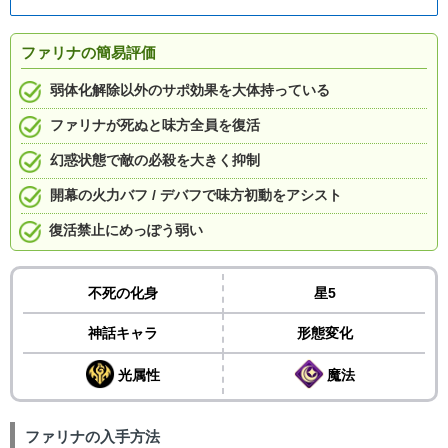
ファリナの簡易評価
弱体化解除以外のサポ効果を大体持っている
ファリナが死ぬと味方全員を復活
幻惑状態で敵の必殺を大きく抑制
開幕の火力バフ / デバフで味方初動をアシスト
復活禁止にめっぽう弱い
不死の化身
星5
神話キャラ
形態変化
光属性
魔法
ファリナの入手方法