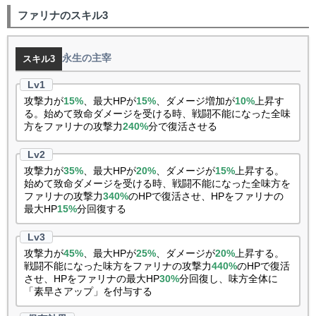
ファリナのスキル3
永生の主宰
スキル3
攻撃力が
15%
、最大HPが
15%
、ダメージ増加が
10%
上昇す
る。始めて致命ダメージを受ける時、戦闘不能になった全味
方をファリナの攻撃力
240%
分で復活させる
攻撃力が
35%
、最大HPが
20%
、ダメージが
15%
上昇する。
始めて致命ダメージを受ける時、戦闘不能になった全味方を
ファリナの攻撃力
340%
のHPで復活させ、HPをファリナの
最大HP
15%
分回復する
攻撃力が
45%
、最大HPが
25%
、ダメージが
20%
上昇する。
戦闘不能になった味方をファリナの攻撃力
440%
のHPで復活
させ、HPをファリナの最大HP
30%
分回復し、味方全体に
「素早さアップ」を付与する