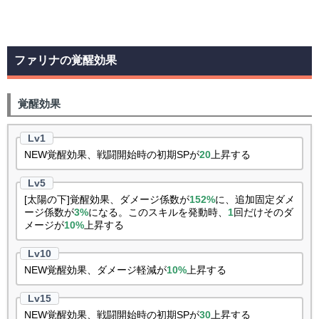
ファリナの覚醒効果
覚醒効果
NEW覚醒効果、戦闘開始時の初期SPが
20
上昇する
[太陽の下]覚醒効果、ダメージ係数が
152%
に、追加固定ダメ
ージ係数が
3%
になる。このスキルを発動時、
1
回だけそのダ
メージが
10%
上昇する
NEW覚醒効果、ダメージ軽減が
10%
上昇する
NEW覚醒効果、戦闘開始時の初期SPが
30
上昇する