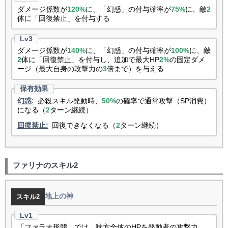
ダメージ係数が
120%
に、「幻惑」の付与確率が
75%
に、敵
2
体に「回復禁止」を付与する
ダメージ係数が
140%
に、「幻惑」の付与確率が
100%
に、敵
2
体に「回復禁止」を付与し、追加で最大HP
2%
の固定ダメ
ージ（最大自身の攻撃力の
3
倍まで）を与える
幻惑:
必殺スキル発動時、
50%
の確率で通常攻撃（SP消費）
になる（
2
ターン継続）
回復禁止:
回復できなくなる（
2
ターン継続）
ファリナのスキル2
地上の神
スキル2
「ファラオ形態」では、味方全体のHPを発動者の攻撃力