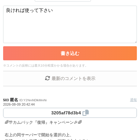
・外部サイトへの誘導や宣伝
・アカウントの売買など金銭が絡む内容の投稿
・各ゲームのネタバレを含む内容の投稿
・その他、管理者が不適切と判断した投稿
コメントの削除につきましては下記フォームより申請を
いただけますでしょうか。
書き込む
コメントの削除を申請する
※投稿内容を確認後、順次対
応させていただきます。ご了承ください。
※
コメントの反映には最大10分程度かかる場合があります。
※一度削除したコメントは復元ができませんのでご注意
ください。
最新のコメントを表示
また、過度な利用規約の違反や、弊社に損害の及ぶ内容の書き込み
があった場合は、法的措置をとらせていただく場合もございますの
匿名
で、あらかじめご理解くださいませ。
通報
503
ID:Y2NmNDlkMmNi
2026-08-09 20:42:44
3205af78d3b4
🌈🎊カムバック『復帰』キャンペーン🎉🌈
右上の同サーバーで開始を選択の上、