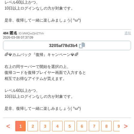
レベル60以上かつ、
10日以上ログインなしの方が対象です。
是非、復帰して一緒に楽しみましょう( ^ω^)
匿名
通報
484
ID:MWQwZjhlZThh
2026-03-08 07:37:09
3205af78d3b4
🌈💎カムバック『復帰』キャンペーン💎🌈
右上の同サーバーで開始を選択の上、
復帰コードを復帰プレイヤー画面で入力すると
相互でお得なアイテムが貰えます。
レベル60以上かつ、
10日以上ログインなしの方が対象です。
是非、復帰して一緒に楽しみましょう( ^ω^)
<
>
1
2
3
4
5
6
7
8
9
10