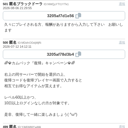
匿名ブラックドーラ
通報
501
ID:NWQyYTI1YTk1
2026-08-06 21:29:55
3205af7d1e56
久々にプレイされる方、報酬がありますから入力して下さい お願いし
ます
匿名
通報
500
ID:MDdhODdjMjRi
2026-07-12 14:12:11
3205af78d3b4
🌈💎カムバック『復帰』キャンペーン💎🌈
右上の同サーバーで開始を選択の上、
復帰コードを復帰プレイヤー画面で入力すると
相互でお得なアイテムが貰えます。
レベル60以上かつ、
10日以上ログインなしの方が対象です。
是非、復帰して一緒に楽しみましょう( ^ω^)
匿名
通報
499
ID:YjM0MWYwMjlj