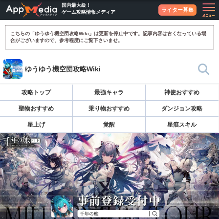
国内最大級！
ライター募集
ゲーム攻略情報メディア
こちらの「ゆうゆう機空団攻略Wiki」は更新を停止中です。記事内容は古くなっている場
合がございますので、参考程度にご覧下さいませ。
ゆうゆう機空団攻略Wiki
攻略トップ
最強キャラ
神使おすすめ
聖物おすすめ
乗り物おすすめ
ダンジョン攻略
星上げ
覚醒
星痕スキル