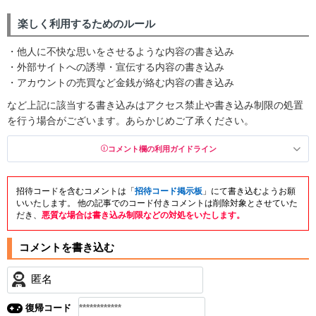
楽しく利用するためのルール
・他人に不快な思いをさせるような内容の書き込み
・外部サイトへの誘導・宣伝する内容の書き込み
・アカウントの売買など金銭が絡む内容の書き込み
など上記に該当する書き込みはアクセス禁止や書き込み制限の処置
を行う場合がございます。あらかじめご了承ください。
コメント欄の利用ガイドライン
招待コードを含むコメントは「
招待コード掲示板
」にて書き込むようお願
以下の書き込みを禁止とし、場合によってはコメント削除や書き込
いいたします。 他の記事でのコード付きコメントは削除対象とさせていた
み制限を行う可能性がございます。 あらかじめご了承ください。
だき、
悪質な場合は書き込み制限などの対処をいたします。
・公序良俗に反する投稿
・スパムなど、記事内容と関係のない投稿
・誰かになりすます行為
・個人情報の投稿や、他者のプライバシーを侵害する投
稿
復帰コード
・一度削除された投稿を再び投稿すること