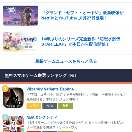
『グランド・セフト・オートVI』最新映像が
NetflixとYouTubeに8月27日登場！
14年ぶりのシリーズ完全新作『幻想水滸伝
STAR LEAP』が本日から配信開始！
最新ゲームニュースをもっと見る
無料スマホゲーム厳選ランキング
【PR】
1
Wizardry Variants Daphne
『FFXI』コラボ中、限定キャラが無料ゲット可能！一歩進むたびに生
死を賭ける、本格ダンジョンRPG！
コラボ
RPG
無料
2
NBAダンクシティ
【8/6リリース】ガチャ240連分以上が引けるイベを開催中！NBAス
ターで魅せる爽快ストリートバスケ！