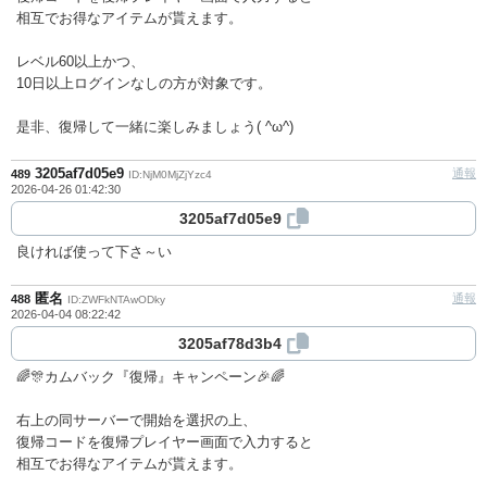
相互でお得なアイテムが貰えます。
レベル60以上かつ、
10日以上ログインなしの方が対象です。
是非、復帰して一緒に楽しみましょう( ^ω^)
3205af7d05e9
通報
489
ID:NjM0MjZjYzc4
2026-04-26 01:42:30
3205af7d05e9
良ければ使って下さ～い
匿名
通報
488
ID:ZWFkNTAwODky
2026-04-04 08:22:42
3205af78d3b4
🌈🎊カムバック『復帰』キャンペーン🎉🌈
右上の同サーバーで開始を選択の上、
復帰コードを復帰プレイヤー画面で入力すると
相互でお得なアイテムが貰えます。