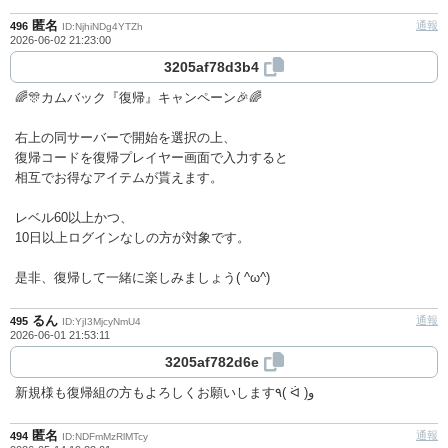
匿名
通報
496
ID:NjhiNDg4YTZh
2026-06-02 21:23:00
3205af78d3b4
🌈🎊カムバック『復帰』キャンペーン🎉🌈
右上の同サーバーで開始を選択の上、
復帰コードを復帰プレイヤー画面で入力すると
相互でお得なアイテムが貰えます。
レベル60以上かつ、
10日以上ログインなしの方が対象です。
是非、復帰して一緒に楽しみましょう( ^ω^)
るん
通報
495
ID:YjI3MjcyNmU4
2026-06-01 21:53:11
3205af782d6e
新規様も復帰組の方もよろしくお願いします٩( ᐛ )و
匿名
通報
494
ID:NDFmMzRlMTcy