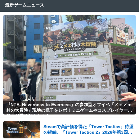
最新ゲームニュース
『NTE: Neverness to Everness』の参加型オフイベ「メェメェ
村の大冒険」現地の様子をレポ！ミニゲームやコスプレイヤー撮
影など盛りだくさん！
Steamで高評価を得た『Tower Tactics』待望
の続編、『Tower Tactics 2』2026年第3四半
期に早期アクセス開始