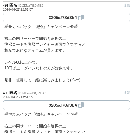
匿名
通報
491
ID:ZDMzYjE0MjE5
2026-04-27 12:57:57
3205af78d3b4
🌈💎カムバック『復帰』キャンペーン💎🌈
右上の同サーバーで開始を選択の上、
復帰コードを復帰プレイヤー画面で入力すると
相互でお得なアイテムが貰えます。
レベル60以上かつ、
10日以上ログインなしの方が対象です。
是非、復帰して一緒に楽しみましょう( ^ω^)
匿名
通報
490
ID:MTYwNGQzNTA0
2026-04-26 13:54:55
3205af78d3b4
🌈🎊カムバック『復帰』キャンペーン🎉🌈
右上の同サーバーで開始を選択の上、
復帰コードを復帰プレイヤー画面で入力すると