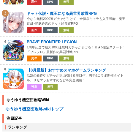
新作
SPG
無料
3
ドット伝説～魔王になる異世界放置RPG
今なら無料2000連ガチャが引けて、全恒常キャラも入手可能！魔王
育成×箱庭経営のドット絵放置RPG
新作
RPG
無料
4
BRAVE FRONTIER LEGION
1周年記念で最大1000連無料ガチャが引ける！＆★5確定スタート！
「ブレフロ」最新作の共闘対戦RPG
周年
RPG
無料
5
【8月最新】おすすめスマホゲームランキング
話題の新作やガチャが沢山引ける注目作、周年&コラボ開催タイト
ル、リセマラおすすめなどを完全網羅！
特集
無料
ゆうゆう機空団攻略Wiki
ゆうゆう機空団攻略wikiトップ
注目記事
ランキング