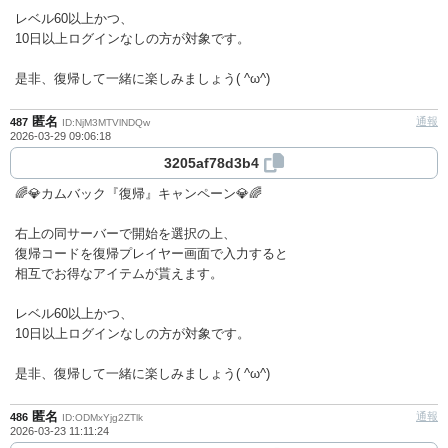
レベル60以上かつ、
10日以上ログインなしの方が対象です。
是非、復帰して一緒に楽しみましょう( ^ω^)
匿名
通報
487
ID:NjM3MTVlNDQw
2026-03-29 09:06:18
3205af78d3b4
🌈💎カムバック『復帰』キャンペーン💎🌈
右上の同サーバーで開始を選択の上、
復帰コードを復帰プレイヤー画面で入力すると
相互でお得なアイテムが貰えます。
レベル60以上かつ、
10日以上ログインなしの方が対象です。
是非、復帰して一緒に楽しみましょう( ^ω^)
匿名
通報
486
ID:ODMxYjg2ZTlk
2026-03-23 11:11:24