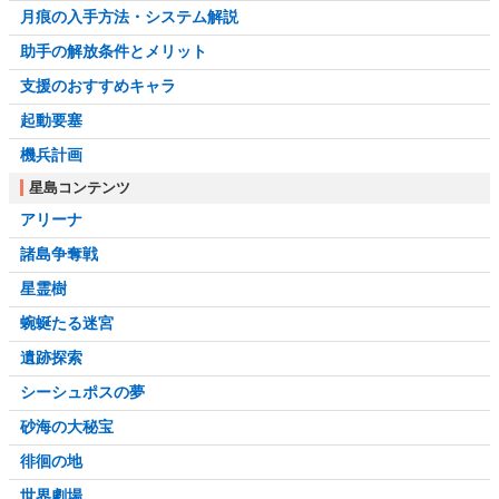
月痕の入手方法・システム解説
助手の解放条件とメリット
支援のおすすめキャラ
起動要塞
機兵計画
星島コンテンツ
アリーナ
諸島争奪戦
星霊樹
蜿蜒たる迷宮
遺跡探索
シーシュポスの夢
砂海の大秘宝
徘徊の地
世界劇場