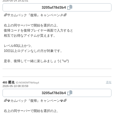
2026-05-14 19:32:01
3205af78d3b4
🌈🎊カムバック『復帰』キャンペーン🎉🌈
右上の同サーバーで開始を選択の上、
復帰コードを復帰プレイヤー画面で入力すると
相互でお得なアイテムが貰えます。
レベル60以上かつ、
10日以上ログインなしの方が対象です。
是非、復帰して一緒に楽しみましょう( ^ω^)
匿名
通報
493
ID:NGM3MTNkNzg4
2026-05-10 08:33:59
3205af78d3b4
🌈💎カムバック『復帰』キャンペーン💎🌈
右上の同サーバーで開始を選択の上、