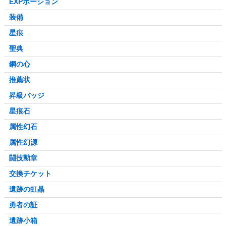
EXPポーション
装備
星痕
聖典
鋼の心
推薦状
昇級バッジ
星痕石
属性幻石
属性幻源
闘技勲章
交換チケット
遺跡の虹晶
勇者の証
遺跡小箱