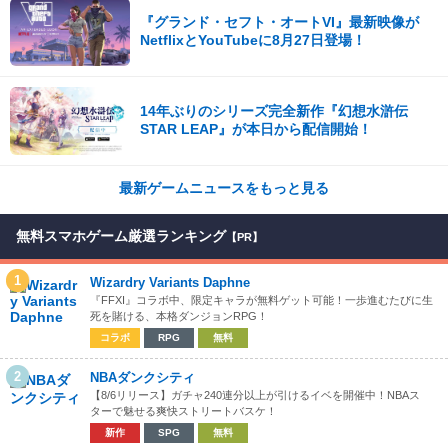
『グランド・セフト・オートVI』最新映像が
NetflixとYouTubeに8月27日登場！
14年ぶりのシリーズ完全新作『幻想水滸伝
STAR LEAP』が本日から配信開始！
最新ゲームニュースをもっと見る
無料スマホゲーム厳選ランキング
【PR】
1
Wizardry Variants Daphne
『FFXI』コラボ中、限定キャラが無料ゲット可能！一歩進むたびに生
死を賭ける、本格ダンジョンRPG！
コラボ
RPG
無料
2
NBAダンクシティ
【8/6リリース】ガチャ240連分以上が引けるイベを開催中！NBAス
ターで魅せる爽快ストリートバスケ！
新作
SPG
無料