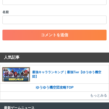
・アカウントの売買など金銭が絡む内容の投稿
・各ゲームのネタバレを含む内容の投稿
名前
・その他、管理者が不適切と判断した投稿
コメントの削除につきましては下記フォームより申請をいた
だけますでしょうか。
コメントの削除を申請する
※投稿内容を確認後、順次対応さ
せていただきます。ご了承ください。
※一度削除したコメントは復元ができませんのでご注意くだ
さい。
人気記事
また、過度な利用規約の違反や、弊社に損害の及ぶ内容の書き込みがあ
った場合は、法的措置をとらせていただく場合もございますので、あら
かじめご理解くださいませ。
最強キャラランキング｜最強Tier【ゆうゆう機空
団】
ゆうゆう機空団攻略TOP
もっとみる
最新ゲームニュース