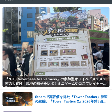
『NTE: Neverness to Everness』の参加型オフイベ「メェメェ
村の大冒険」現地の様子をレポ！ミニゲームやコスプレイヤー撮
影など盛りだくさん！
Steamで高評価を得た『Tower Tactics』待望
の続編、『Tower Tactics 2』2026年第3四半
期に早期アクセス開始