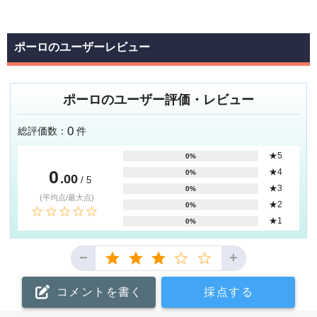
ポーロのユーザーレビュー
ポーロのユーザー評価・レビュー
0
総評価数：
件
★5
0%
0
★4
0%
.00
/ 5
★3
0%
(平均点/最大点)
★2
0%
★1
0%
−
+
コメントを書く
採点する