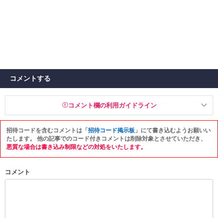
コメントする
コメント欄の利用ガイドライン
招待コードを含むコメントは「
招待コード掲示板
」にて書き込むようお願いい
以下の書き込みを禁止とし、場合によってはコメント削除や書き込み制
たします。 他の記事でのコード付きコメントは削除対象とさせていただき、
限を行う可能性がございます。 あらかじめご了承ください。
悪質な場合は書き込み制限などの対処をいたします。
・公序良俗に反する投稿
コメント
・スパムなど、記事内容と関係のない投稿
・誰かになりすます行為
・個人情報の投稿や、他者のプライバシーを侵害する投稿
・一度削除された投稿を再び投稿すること
・外部サイトへの誘導や宣伝