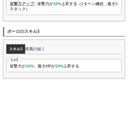
攻撃力アップ:
攻撃力が
10%
上昇する（
2
ターン継続、最大
5
スタック）
ポーロのスキル3
疾風の如く
スキル3
攻撃力が
10%
、最大HPが
10%
上昇する