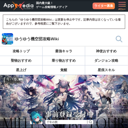
国内最大級！
ライター募集
ゲーム攻略情報メディア
こちらの「ゆうゆう機空団攻略Wiki」は更新を停止中です。記事内容は古くなっている場
合がございますので、参考程度にご覧下さいませ。
ゆうゆう機空団攻略Wiki
攻略トップ
最強キャラ
神使おすすめ
聖物おすすめ
乗り物おすすめ
ダンジョン攻略
星上げ
覚醒
星痕スキル