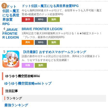
3
ドット伝説～魔王になる異世界放置RPG
今なら無料2000連ガチャが引けて、全恒常キャラも入手可能！魔王
育成×箱庭経営のドット絵放置RPG
新作
RPG
無料
4
BRAVE FRONTIER LEGION
1周年記念で最大1000連無料ガチャが引ける！＆★5確定スタート！
「ブレフロ」最新作の共闘対戦RPG
周年
RPG
無料
5
【8月最新】おすすめスマホゲームランキング
話題の新作やガチャが沢山引ける注目作、周年&コラボ開催タイト
ル、リセマラおすすめなどを完全網羅！
特集
無料
ゆうゆう機空団攻略Wiki
ゆうゆう機空団攻略wikiトップ
注目記事
ランキング
最強ランキング