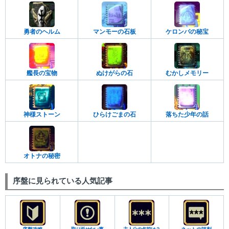
勇者のヘルム
マンモーの石板
ケロンパの秘宝
艦長の宝物
ぬけがらの石
むかしメモリー
神様ストーン
ひらけごまの石
落ちた少年の話
オトナの秘密
序盤に見られている人気記事