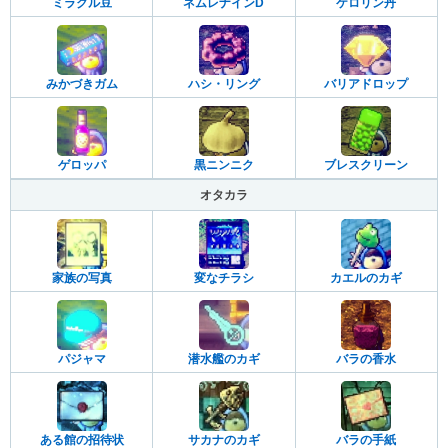
ミラクル豆
ネムレナインD
ケロリン丹
みかづきガム
ハシ・リング
バリアドロップ
ゲロッパ
黒ニンニク
ブレスクリーン
オタカラ
家族の写真
変なチラシ
カエルのカギ
パジャマ
潜水艦のカギ
バラの香水
ある館の招待状
サカナのカギ
バラの手紙