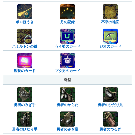
ボロほうき
月の記録
不幸の地図
ハミルトンの鍵
うぅ婆のカード
ジオのカード
艦長のカード
ブタ男のカード
奇盤
勇者のみぎ手
勇者のからだ
勇者のひだり足
勇者のひだり手
勇者のみぎ足
勇者のつるぎ