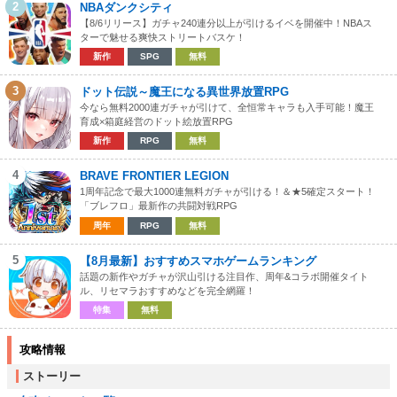
2
NBAダンクシティ
【8/6リリース】ガチャ240連分以上が引けるイベを開催中！NBAス
ターで魅せる爽快ストリートバスケ！
新作
SPG
無料
3
ドット伝説～魔王になる異世界放置RPG
今なら無料2000連ガチャが引けて、全恒常キャラも入手可能！魔王
育成×箱庭経営のドット絵放置RPG
新作
RPG
無料
4
BRAVE FRONTIER LEGION
1周年記念で最大1000連無料ガチャが引ける！＆★5確定スタート！
「ブレフロ」最新作の共闘対戦RPG
周年
RPG
無料
5
【8月最新】おすすめスマホゲームランキング
話題の新作やガチャが沢山引ける注目作、周年&コラボ開催タイト
ル、リセマラおすすめなどを完全網羅！
特集
無料
攻略情報
ストーリー