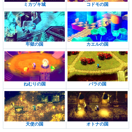
ミカヅキ城
コドモの国
牢獄の国
カエルの国
ねむりの国
バラの国
天使の国
オトナの国