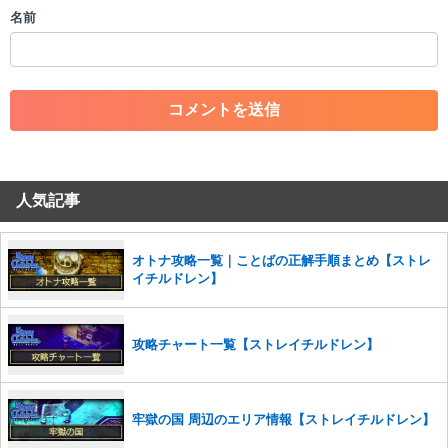
・個人情報の投稿や、他者のプライバシーを侵害する投稿
名前
・一度削除された投稿を再び投稿すること
・外部サイトへの誘導や宣伝
・アカウントの売買など金銭が絡む内容の投稿
・各ゲームのネタバレを含む内容の投稿
・その他、管理者が不適切と判断した投稿
コメントの削除につきましては下記フォームより申請をいた
だけますでしょうか。
人気記事
コメントの削除を申請する
※投稿内容を確認後、順次対応さ
せていただきます。ご了承ください。
※一度削除したコメントは復元ができませんのでご注意くだ
オトナ攻略一覧｜ことばの正解手順まとめ【ストレ
さい。
イチルドレン】
また、過度な利用規約の違反や、弊社に損害の及ぶ内容の書き込みがあ
った場合は、法的措置をとらせていただく場合もございますので、あら
かじめご理解くださいませ。
攻略チャート一覧【ストレイチルドレン】
牢獄の国 周辺のエリア情報【ストレイチルドレン】