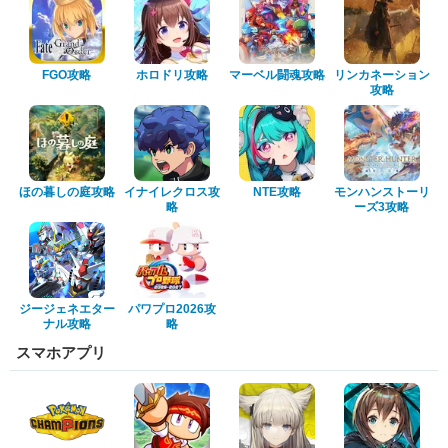
FGO攻略
ホロドリ攻略
マーベル闘魂攻略
リンカネーション
攻略
ほの暮しの庭攻略
イナイレクロス攻
NTE攻略
モンハンストーリ
略
ーズ3攻略
ジージェネエター
パワプロ2026攻
ナル攻略
略
スマホアプリ