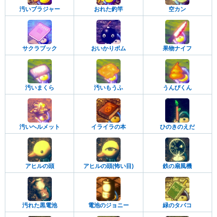
汚いブラジャー
おれた釣竿
空カン
サクラブック
おいかりボム
果物ナイフ
汚いまくら
汚いもうふ
うんぴくん
汚いヘルメット
イライラの本
ひのきのえだ
アヒルの頭
アヒルの頭(怖い目)
鉄の扇風機
汚れた黒電池
電池のジョニー
緑のタバコ