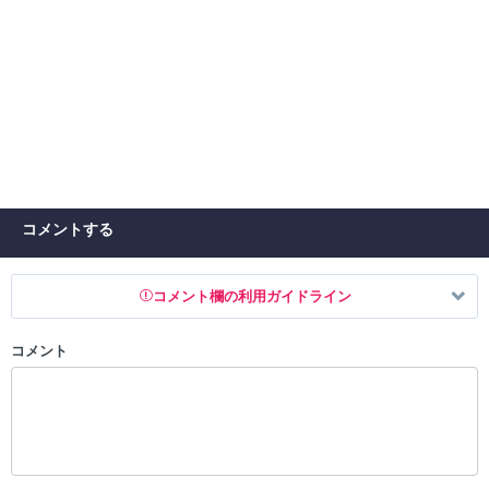
コメントする
コメント欄の利用ガイドライン
コメント
以下の書き込みを禁止とし、場合によってはコメント削除や書き込み制
限を行う可能性がございます。 あらかじめご了承ください。
・公序良俗に反する投稿
・スパムなど、記事内容と関係のない投稿
・誰かになりすます行為