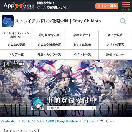
国内最大級！
ライター募集
ゲーム攻略情報メディア
ストレイチルドレン攻略wiki｜Stray Children
ストレイチルドレン
取り返せない事
攻略チャート
オトナ攻略
攻略TOP
ジェムの場所
ジェム交換優先度
おすすめ装備
クリア後要素
エリア一覧
奇盤・カケラ一覧
イベント一覧
評価レビュー
AppMedia
ストレイチルドレン攻略｜Stray Children
アイテム
汚いもうふ
【ストレイチルドレン】