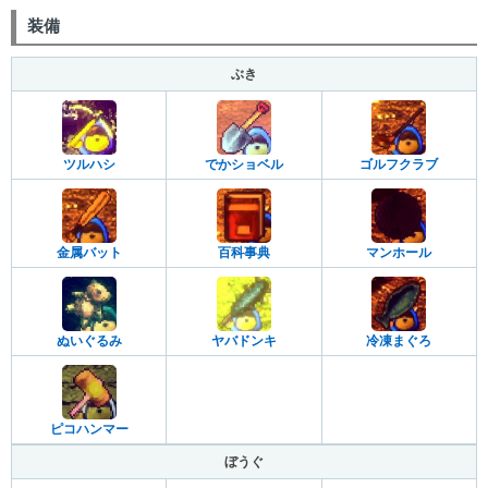
装備
ぶき
ツルハシ
でかショベル
ゴルフクラブ
百科事典
マンホール
金属バット
ぬいぐるみ
ヤバドンキ
冷凍まぐろ
ピコハンマー
ぼうぐ