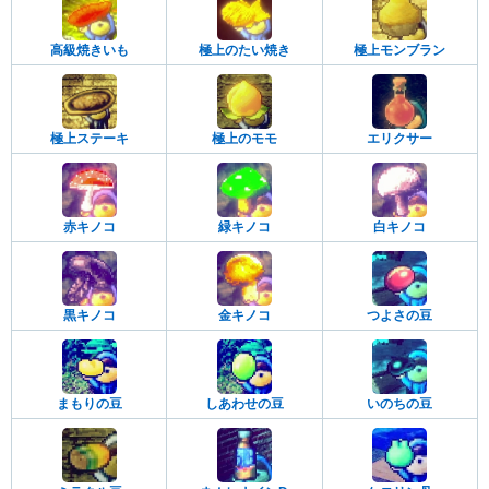
高級焼きいも
極上のたい焼き
極上モンブラン
極上ステーキ
極上のモモ
エリクサー
赤キノコ
緑キノコ
白キノコ
黒キノコ
金キノコ
つよさの豆
まもりの豆
しあわせの豆
いのちの豆