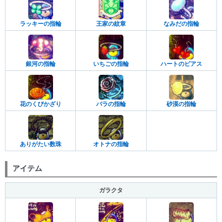
ラッキーの指輪
王家の紋章
なみだの指輪
銀河の指輪
いちごの指輪
ハートのピアス
花のくびかざり
バラの指輪
砂漠の指輪
ありがたい数珠
オトナの指輪
アイテム
ガラクタ