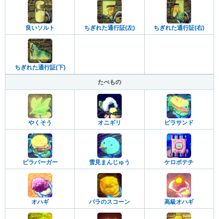
良いソルト
ちぎれた通行証(左)
ちぎれた通行証(右)
ちぎれた通行証(下)
たべもの
やくそう
オニギリ
ピラサンド
ピラバーガー
雪見まんじゅう
ケロポテチ
オハギ
バラのスコーン
高級オハギ