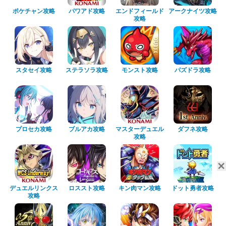
ポケチャン攻略
パワアド攻略
エンドフィールド
アークナイツ攻略
攻略
スタセイ攻略
ステラソラ攻略
モンスト攻略
パズドラ攻略
プロセカ攻略
ブルアカ攻略
マスターデュエル
ダフネ攻略
攻略
デュエルリンクス
ロススト攻略
キン肉マン攻略
ドット勇者攻略
攻略