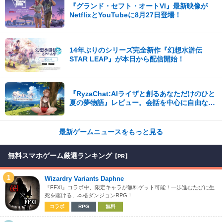
『グランド・セフト・オートVI』最新映像が
NetflixとYouTubeに8月27日登場！
14年ぶりのシリーズ完全新作『幻想水滸伝
STAR LEAP』が本日から配信開始！
『RyzaChat:AIライザと創るあなただけのひと
夏の夢物語』レビュー。会話を中心に自由な冒
険を進めていくシステムはこれまでにない新鮮
な体験が楽しめる【先行プレイレポート】
最新ゲームニュースをもっと見る
無料スマホゲーム厳選ランキング
【PR】
1
Wizardry Variants Daphne
『FFXI』コラボ中、限定キャラが無料ゲット可能！一歩進むたびに生
死を賭ける、本格ダンジョンRPG！
コラボ
RPG
無料