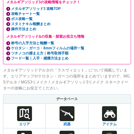
メタルギアソリッド3の攻略情報をチェック！
メタルギアソリッド3 攻略TOP
攻略チャート一覧
ボス攻略一覧
スタミナキル報酬まとめ
操作方法まとめ
メタルギアソリッドΔの収集・探索お役立ち情報
称号の入手方法と報酬一覧
ケロタン・ガーコ・8mmフィルムの場所一覧
ツチノコの捕まえ方｜称号取得手順
フード一覧｜入手・捕獲方法まとめ
メタルギアソリッドデルタの「ラスヴィエット」について掲載していま
す。エリアマップやケロタン・ガーコの場所をまとめていますので、MG
Sデルタ / MGS3リメイク / メタルギアソリッド3リメイク スネークイー
ターの攻略にお役立てください。
データベース
エリア
武器
アイテム