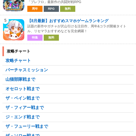
「ブレフロ」最新作の共闘対戦RPG
周年
RPG
無料
5
【8月最新】おすすめスマホゲームランキング
話題の新作やガチャが沢山引ける注目作、周年&コラボ開催タイト
ル、リセマラおすすめなどを完全網羅！
特集
無料
攻略チャート
攻略チャート
バーチャスミッション
山猫部隊戦まで
オセロット戦まで
ザ・ペイン戦まで
ザ・フィアー戦まで
ジ・エンド戦まで
ザ・フューリー戦まで
ザ・ソロー戦まで