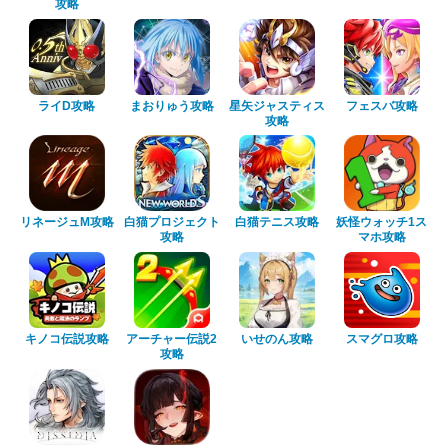
攻略
ライD攻略
まおりゅう攻略
星矢ジャスティス
フェスバ攻略
攻略
リネージュM攻略
白猫プロジェクト
白猫テニス攻略
妖怪ウォッチ1ス
攻略
マホ攻略
キノコ伝説攻略
アーチャー伝説2
いせのん攻略
スマグロ攻略
攻略