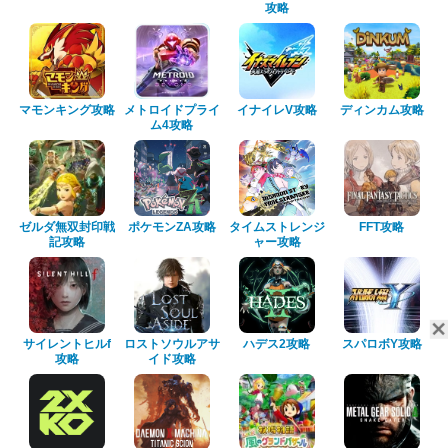
攻略
マモンキング攻略
メトロイドプライ
イナイレV攻略
ディンカム攻略
ム4攻略
ゼルダ無双封印戦
ポケモンZA攻略
タイムストレンジ
FFT攻略
記攻略
ャー攻略
サイレントヒルf
ロストソウルアサ
ハデス2攻略
スパロボY攻略
攻略
イド攻略