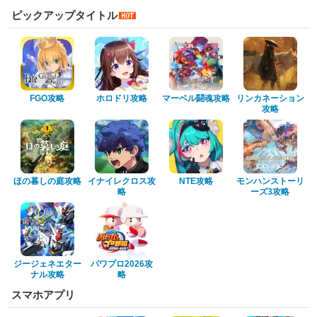
ピックアップタイトル
FGO攻略
ホロドリ攻略
マーベル闘魂攻略
リンカネーション
攻略
ほの暮しの庭攻略
イナイレクロス攻
NTE攻略
モンハンストーリ
略
ーズ3攻略
ジージェネエター
パワプロ2026攻
ナル攻略
略
スマホアプリ