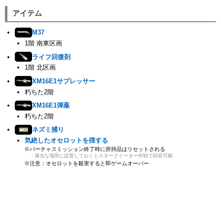
アイテム
M37
1階 南東区画
ライフ回復剤
1階 北区画
XM16E1サプレッサー
朽ちた2階
XM16E1弾薬
朽ちた2階
ネズミ捕り
気絶したオセロットを揺する
バーチャスミッション終了時に所持品はリセットされる
・適当な場所に設置しておくとスネークイーター作戦で回収可能
注意：オセロットを殺害すると即ゲームオーバー