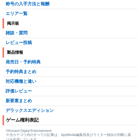
称号の入手方法と報酬
エリア一覧
掲示板
雑談・質問
レビュー投稿
製品情報
発売日・予約特典
予約特典まとめ
対応機種と違い
評価レビュー
新要素まとめ
デラックスエディション
ゲーム権利表記
©Konami Digital Entertainment
※当カテゴリ内のすべての記事は、AppMedia編集部及びライター独自の判断に基
づき作成しています。