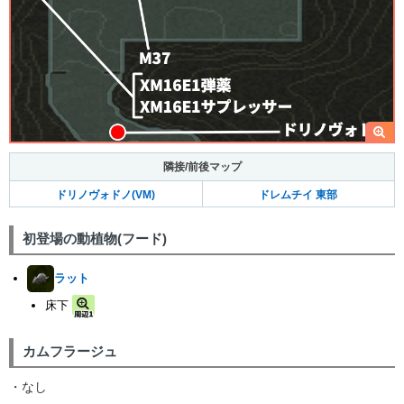
隣接/前後マップ
ドリノヴォドノ(VM)
ドレムチイ 東部
初登場の動植物(フード)
ラット
床下
カムフラージュ
・なし