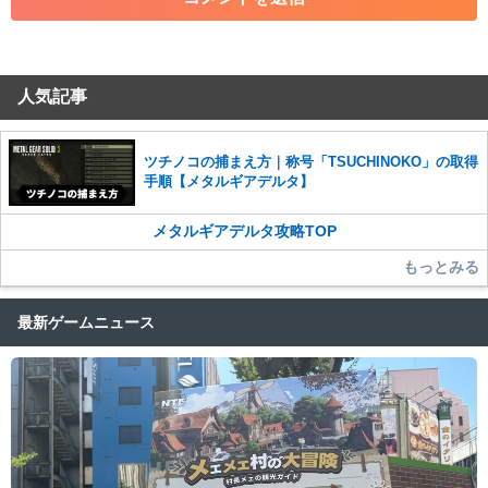
コメントの削除につきましては下記フォームより申請をいた
だけますでしょうか。
人気記事
コメントの削除を申請する
※投稿内容を確認後、順次対応さ
せていただきます。ご了承ください。
※一度削除したコメントは復元ができませんのでご注意くだ
ツチノコの捕まえ方｜称号「TSUCHINOKO」の取得
さい。
手順【メタルギアデルタ】
また、過度な利用規約の違反や、弊社に損害の及ぶ内容の書き込みがあ
った場合は、法的措置をとらせていただく場合もございますので、あら
メタルギアデルタ攻略TOP
かじめご理解くださいませ。
もっとみる
最新ゲームニュース