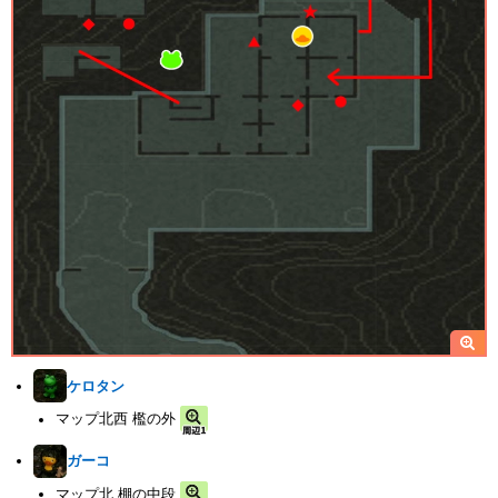
ケロタン
マップ北西 檻の外
ガーコ
マップ北 棚の中段