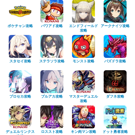
ポケチャン攻略
パワアド攻略
エンドフィールド
アークナイツ攻略
攻略
スタセイ攻略
ステラソラ攻略
モンスト攻略
パズドラ攻略
プロセカ攻略
ブルアカ攻略
マスターデュエル
ダフネ攻略
攻略
デュエルリンクス
ロススト攻略
キン肉マン攻略
ドット勇者攻略