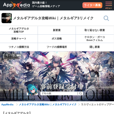
国内最大級！
ライター募集
ゲーム攻略情報メディア
メタルギアデルタ攻略Wiki｜メタルギア3リメイク
メタルギアデルタ
新要素
取り返せない要素
攻略TOP
ケロタン・ガーコ
攻略チャート
ボス攻略
8mmフィルム
ツチノコ捕獲方法
フードの捕獲場所
隠し要素
AppMedia
メタルギアデルタ攻略Wiki｜メタルギア3リメイク
ラスヴィエットのマップデー
【メタルギアデルタ】