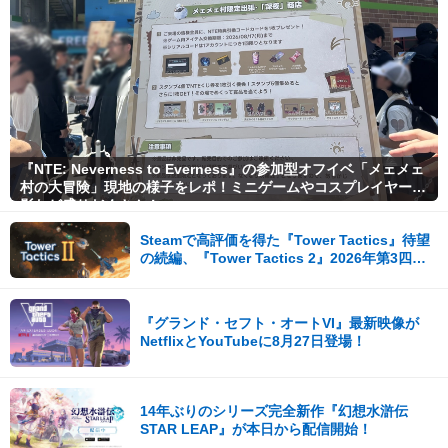
『NTE: Neverness to Everness』の参加型オフイベ「メェメェ
村の大冒険」現地の様子をレポ！ミニゲームやコスプレイヤー撮
影など盛りだくさん！
Steamで高評価を得た『Tower Tactics』待望
の続編、『Tower Tactics 2』2026年第3四半
期に早期アクセス開始
『グランド・セフト・オートVI』最新映像が
NetflixとYouTubeに8月27日登場！
14年ぶりのシリーズ完全新作『幻想水滸伝
STAR LEAP』が本日から配信開始！