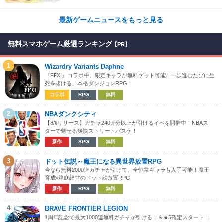
最新ゲームニュースをもっと見る
無料スマホゲーム厳選ランキング
【PR】
1
Wizardry Variants Daphne
『FFXI』コラボ中、限定キャラが無料ゲット可能！一歩進むたびに生
死を賭ける、本格ダンジョンRPG！
コラボ
RPG
無料
2
NBAダンクシティ
【8/6リリース】ガチャ240連分以上が引けるイベを開催中！NBAス
ターで魅せる爽快ストリートバスケ！
新作
SPG
無料
3
ドット伝説～魔王になる異世界放置RPG
今なら無料2000連ガチャが引けて、全恒常キャラも入手可能！魔王
育成×箱庭経営のドット絵放置RPG
新作
RPG
無料
4
BRAVE FRONTIER LEGION
1周年記念で最大1000連無料ガチャが引ける！＆★5確定スタート！