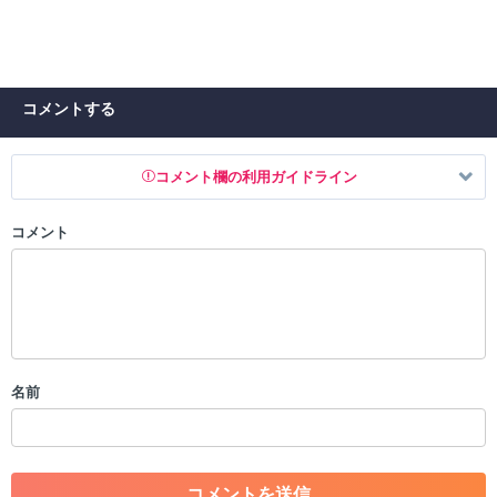
コメントする
コメント欄の利用ガイドライン
コメント
以下の書き込みを禁止とし、場合によってはコメント削除や書き込み制
限を行う可能性がございます。 あらかじめご了承ください。
・公序良俗に反する投稿
・スパムなど、記事内容と関係のない投稿
・誰かになりすます行為
・個人情報の投稿や、他者のプライバシーを侵害する投稿
名前
・一度削除された投稿を再び投稿すること
・外部サイトへの誘導や宣伝
・アカウントの売買など金銭が絡む内容の投稿
・各ゲームのネタバレを含む内容の投稿
・その他、管理者が不適切と判断した投稿