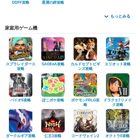
DDFF攻略
星屑の絆攻略
もっとみる
家庭用ゲーム機
スプラレイダース
SAOEoA攻略
カルドセプトビギ
エリオット攻略
攻略
ンズ攻略
バイオ9攻略
ぽこポケ攻略
ポケモンFRLG攻
ドラクエ7リメイ
略
ク攻略
ダークルギア攻略
仁王3攻略
コードヴェイン2
オクトラ0攻略