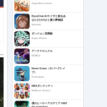
SuperNova Game
RyzaChat:AIライザと創るあ
なただけのひと夏の夢物語
SpiralAI
ダンジョン見聞録
Super Planet
アーククロニクル
KEMCO
Never Grave（ネバーグレイ
ブ）
Pocketpair
NBAダンクシティ
NetEase Games
僕のヒーローアカデミア UNIT
ED SURVIVAL