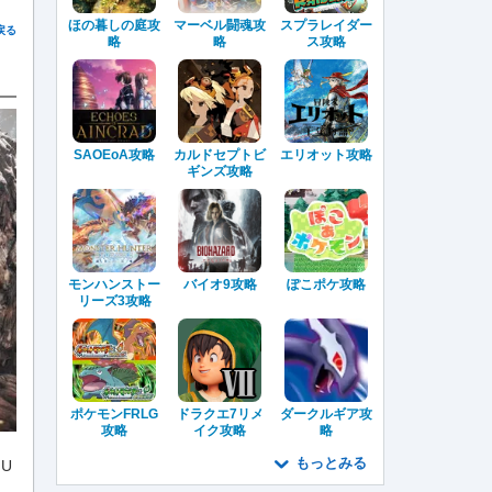
ほの暮しの庭攻
マーベル闘魂攻
スプラレイダー
戻る
略
略
ス攻略
SAOEoA攻略
カルドセプトビ
エリオット攻略
ギンズ攻略
モンハンストー
バイオ9攻略
ぽこポケ攻略
リーズ3攻略
ポケモンFRLG
ドラクエ7リメ
ダークルギア攻
攻略
イク攻略
略
もっとみる
U