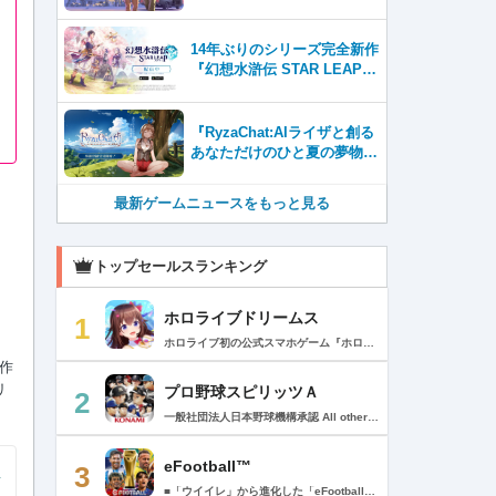
Tubeに8月27日登場！
14年ぶりのシリーズ完全新作
『幻想水滸伝 STAR LEAP』
が本日から配信開始！
『RyzaChat:AIライザと創る
あなただけのひと夏の夢物
語』レビュー。会話を中心に
自由な冒険を進めていくシス
最新ゲームニュースをもっと見る
テムはこれまでにない新鮮な
体験が楽しめる【先行プレイ
レポート】
トップセールスランキング
ホロライブドリームス
1
ホロライブ初の公式スマホゲーム『ホロライブドリームス(ホロドリ)』がリズム&RPGとして登場！ リズムゲームを中心に、テーマパークの発展やミニゲームなど多彩なコンテンツを収録！ 総勢50名以上のホロライブメンバーが登場し、初期収録楽曲はなんと150曲以上！ ホロライブのファンも、初めての方も幅広く楽しめる作品で、遊び方はあなた次第！ ▼本格リズムゲーム▼ 公式MVやライブ映像を背景に、本格リズムゲームが楽しめる！ 自分だけのオリジナル譜面を作って公開できる「クリエイト譜面」機能を搭載！ ・超高難度のやり込み譜面 ・タレントへの愛を詰め込んだ譜面 ・みんなで楽しめるネタ譜面 などなど、世界中のプレイヤーがつくった譜面で遊んで、楽しさ無限大！ リズムゲームが苦手な方でもオート機能で安心して遊べる！ タレント育成/編成でスコアアップを目指そう！ ▼初期収録楽曲は150曲以上▼ ホロライブ楽曲から人気カバー楽曲まで幅広く収録！ 最新ヒットから定番曲までラインナップ！ 【ホロライブ楽曲】 ・ビビデバ ・Shiny Smily Story ・BLUE CLAPPER ほか 【カバー楽曲】 ・勇者 ・メギツネ ・わたしの一番かわいいところ ほか ▼ゲームの舞台はテーマパーク▼ 舞台は、世界のどこかに浮かぶ無人島。 ホロライブメンバーと力を合わせ、夢のテーマパークを発展させていく。 リズムゲームやミニゲームをプレイしてクエストを進行しパークを発展させよう！ ホロメンクエストをプレイすることで、操作タレントが増えていく！ 推しホロメンを解放して、夢のテーマパークを作り上げよう！ ホロライブらしさあふれる施設も多数登場！ このゲームだけのオリジナルストーリーも展開！ 夢のテーマパーク完成を目指そう！ ▼1人でもみんなでも楽しめるミニゲーム▼ ひとりでも、みんなでも楽しめる多彩なミニゲームを収録！ マルチプレイ搭載で、協力や対戦で盛り上がろう！ 難しいアクションが苦手な方でも楽しめるシンプル操作のミニゲームも収録！ 短時間で遊べるカジュアルなものから、繰り返し挑戦したくなるやり込み系まで幅広くラインナップ！ プレイして報酬を獲得し、育成やパーク発展をさらに加速させよう！ ▼公式サイト：https://www.hololive-dreams.com ▼利用規約：https://www.hololive-dreams.com/terms ▼プライバシーポリシー：https://qualiarts.jp/privacy ▼Ⓒ COVER / Ⓒ QualiArts, Inc. +++++++++++++++++++++++++++++++++++++++++++++++++++++++++++ このアプリケーションには、株式会社Live2Dの「Live2D」が使用されています。
作
リ
プロ野球スピリッツＡ
2
一般社団法人日本野球機構承認 All other copyrights or trademarks are the property of their respective owners and are used under license. --------------------------------------------- リアルプロ野球ゲームの決定版がついに登場！ 最高の映像クオリティでプロ野球の臨場感を再現 鍛え上げた最強のチームで日本一を目指そう！ --------------------------------------------- ◇重要なお知らせ◇ ・本アプリはオンラインゲームです。通信可能な環境でお楽しみ下さい。 ・チュートリアル終了時に約650MBのダウンロードが必要です。 ・動作環境 対応OS：iOS 15.0以降、iPadOS 15.0以降 対応端末：iPhone 6s/6s Plus以降、iPad（第5世代）以降、iPad Air 2以降、iPad mini 4以降、iPod touch（第7世代）以降、iPad Pro シリーズ ※動作環境を満たす端末でも、端末の性能や仕様、端末固有のアプリ使用状況などにより、正常に動作しない場合があります。 --------------------------------------------- 【プロ野球スピリッツAとは？】 ◇リアルなプロ野球表現 プロ野球選手が実写と本人そっくりのリアルな3Dモデルで登場！ 試合を熱く盛り上げる実況・解説や観客席からの応援でプロ野球の臨場感をそのまま再現！ ◇3Dアクション野球 迫力の3Dアクション野球では、選手の特徴が結果に大きく影響。本格派投手、技巧派投手、巧打者、強打者・・・選手それぞれの持ち味を活かしながら、自らの力でチームを勝利に導こう！ アクションが苦手な方のために、「ゾーン打ち」や「おまかせ配球」といった簡単操作も搭載。 ◇実在のプロ野球選手が登場!! 実際のプロ野球のペナント成績に基づいた選手たちが登場！ ＜セ・リーグ＞ 阪神タイガース 横浜DeNAベイスターズ 読売ジャイアンツ 中日ドラゴンズ 広島東洋カープ 東京ヤクルトスワローズ ＜パ・リーグ＞ 福岡ソフトバンクホークス 北海道日本ハムファイターズ オリックス・バファローズ 東北楽天ゴールデンイーグルス 埼玉西武ライオンズ 千葉ロッテマリーンズ --------------------------------------------- ■ Vロード ■ セ・パ12球団と対戦。試合は自動で進み、ピンチ・チャンスの場面では出番が発生。試合を決定付ける活躍をして勝ち星を積み重ねて、日本一の座を目指そう！ ■ リーグ ■ 獲得・強化した選手を組み合わせた最強オーダーで、全国のライバルと競う対戦モード。 毎週リーグが自動開催され、リーグランクの昇降格が決まります。 オーダーをより強化し、覇王リーグでの優勝を目指そう！ ■ 選手育成とオーダー ■ 選手は試合を通じてレベルアップ。特訓や特殊能力の習得で潜在能力を限界まで発揮させよう！ 選手の組み合わせによって発動するコンボは、試合展開を大きく左右することも！？ 最強の選手を揃えた最高のチームで頂点を目指そう！ ■ リアルタイム対戦 ■ 新機能！全国の猛者と戦う「ランク戦」と一緒にプロスピAを遊んでいる友達と対戦できる「ルーム戦」。 2つの楽しみ方でオンライン対戦を楽しむことができるぞ！ ■ プロ野球速報 ■ 野球ファン必見、厳選の野球速報がココに！ プロ野球ニュースや選手成績はもちろん、公式戦の試合速報や一球速報も配信！ --------------------------------------------- ◆ 基本無料で最高峰の野球ゲームを！ ◆ 選手は試合報酬などで獲得可能。試合のボーナスや、様々なイベントに参加することでより強力な選手スカウトのチャンスも。着実に戦力を強化していけば、無料でも強力な球団を作りあげることができるぞ。「プロスピA」アプリ上で野球速報もすべて無料でチェック可能！ ◆ 「プロスピA」はこんな方へおすすめ ◆ ・好きな野球選手だけを集めて理想の球団を作りたい。 ・家庭用ゲーム「プロ野球スピリッツ」が好きで、いつでもどこでも「プロスピ」を楽しみたい。 ・「プロスピ」シリーズを遊んだことはないが、リアルな野球ゲームをやってみたい。 ・アクション要素もあるスポーツゲームを楽しみたい。 ・無料で遊べてオンライン対戦もできる野球ゲームやスポーツゲームを探している。 ・無料でも長くやりこめる野球ゲームやスポーツゲームを探している。 ・選手を自分好みに育成できる野球ゲームやスポーツゲームを探している。 ・「実況パワフルプロ野球」「プロ野球ドリームナイン」をプレイしたことがある。 ・ゲームを楽しみながら、最新の野球速報もチェックしたい。 ・野球速報や野球中継は常にチェックしている。 ・スポーツ選手や監督になる夢をスポーツゲームで叶えたい。 ・自分だけのオリジナルチームを、好きなプロ野球球団の選手を集めて作りたい。 ・好きなプロ野球球団の選手をプロスピで再現して遊びたい。 ・プロ野球球団好きの仲間と一緒に遊びたい。 ・子供の頃、プロ野球球団に入りたかった。 ・趣味は好きなプロ野球球団の試合を観戦することだ。 --------------------------------------------- ◆『応援曲利用権』について 【価格と更新間隔】 ・価格：月額480円（税込） ・更新間隔：1ヶ月毎 【サービス内容】 以下の機能が利用可能になります。 ・ダウンロード応援曲 ・応援曲作成 ・応援曲割当て ・試合中に割当てた応援曲が流れる 【無料期間について】 ・利用開始から7日間は無料でお試しいただけます。 ・無料期間が終了する24時間以上前までにサブスクリプションを解約しなかった場合、自動的に有料のサブスクリプションが開始します。 ・無料期間中に手動で無料期間なし版への切り替えを行った場合、残りの無料期間は失われます。 【自動更新の詳細】 ・次回更新日の24時間以上前までにサブスクリプションを解約しなかった場合、自動的に利用期間が更新されます。 ・自動更新が行なわれると、更新日から24時間以内に領収書が届きます。 【次回更新日の確認とサブスクリプションの解約方法】 次回更新日の確認やサブスクリプションの解約手続きは、以下のページで行うことができます。 1. App Storeアプリを開く 2.「Today」タブを開き、右上のユーザーアイコンをタップする 3.「アカウント」画面のユーザー名とメールアドレスが表示されている部分をタップする 4. サインインする 5.「アカウント設定」画面の「サブスクリプション」をタップする ※ご購入いただく前に、必ず『応援曲利用権』販売ページの注意事項と利用規約をご確認ください。 ---------------------------------------------
eFootball™
3
■「ウイイレ」から進化した「eFootball™」 人気サッカーゲーム「ウイニングイレブン」が「eFootball™」とタイトルを変え、大きく進化して生まれ変わりました。「eFootball™」で新しいサッカーゲームを体感しましょう！ ■はじめての方でも安心 ダウンロード後は、実践を交えたステップアップ方式のチュートリアルで直感的に基本操作を覚えることができます！さらに、チュートリアルを全てクリアすると、リオネル メッシがもらえます！！ また、試合の面白さや爽快感を楽しんでいただくためにスマートアシストを実装。 複雑な操作をしなくても、華麗なドリブルやパスで相手をかわして強烈なシュートでゴールを奪うことができます！ 【基本的な遊び方】 ■好きなチームで始めよう 欧州、米州、アジアなど世界各国のクラブやナショナルチームなどお気に入りのチームでスタートできます！ ■選手を獲得しましょう チームを作成したら、選手を獲得しましょう。現役のスーパースターや、歴史に残るレジェンドたちが、あなたのクラブでの活躍を待っています！ ・スペシャル選手リスト 現実の試合で大活躍した選手や、注目リーグの選手、レジェンドなどの特別な選手を獲得できます。 ・スタンダード選手リスト 好きな選手を獲得できます。条件を設定して絞り込むことができます。 ・監督リスト さまざまな戦術や得意な育成タイプを持った監督を獲得できます。 ■試合を楽しもう 獲得した選手でチームを編成したら、いよいよ試合に挑戦！ AIを相手に腕を磨いたり、オンライン対戦でランキングを競ったり、楽しみ方はあなた次第です。 ・対AI戦で腕を磨く 注目リーグのチームやナショナルチームを相手に戦うイベントなど、サッカーシーズンに合わせたさまざまなテーマのイベントが開催されています。 また、10段階にレベル分けされたDivision制の「eFootball™ リーグ」で楽しみながらレベルアップしていくことも可能です！ ・対人戦で実力を試す Division制の全ユーザーとランキングを競う「eFootball™ リーグ」や、毎週開催される様々なイベントで、オンラインでのリアルタイム対戦を楽しむことができます。あなたのドリームチームで、最高峰のDivision 1を目指しましょう！ ・友達と最大3vs3の対戦を楽しむ フレンドマッチ機能を使って、友達と対戦することができます。育て上げたチームの強さを友達に見せつけましょう！ また、最大3vs3の協力対戦も可能。友達とオンラインで集まって対戦を楽しみましょう！ ■選手を育てる 獲得した選手は、選手種別によっては成長させることができます。 試合に出場させたり、ゲーム内アイテムを使用したりして、選手のレベルを上げる事で入手できる「タレントポイント」で、能力パラメータを上昇させましょう。 より自分好みの選手にしたい場合は、手動でポイントを割り振りましょう。 ポイントの割り振りに迷った場合は、[おまかせ]で設定することもできます。 自分だけのお気に入りの選手に育て上げましょう！ 【もっと楽しむ】 ■Live Updateを毎週配信 選手の移籍や、現実の試合での活躍が反映される「Live Update」を搭載。 毎週配信される「Live Update」を参考に、スカッドを編成し試合に挑みましょう。 ■スタジアムをカスタマイズ 試合中のスタジアムに反映されるコレオ・オブジェクトなどのスタジアムパーツをカスタマイズできます。 思い通りのスタジアムにアレンジして、ゲーム体験を彩りましょう！ ※居住国・地域が以下のお客様には、eFootball™ コインによるルートボックス施策をご提供しておりません。 ベルギー、ブラジル(18歳未満) 【最新情報について】 本商品は、新機能やモードの追加、ゲームプレイ・イベントのアップデートを継続的に行っていきます。 最新情報は「eFootball™」公式サイトをご確認ください。 【ダウンロードについて】 本アプリをダウンロードするためには、ストレージに約3.3GBの空き容量が必要となります。 あらかじめ3.3GB以上の容量を空けてからダウンロードを行っていただけますようお願いします。 ダウンロード時はWi-Fi環境で接続することを推奨いたします。 ※アップデートにつきましても同様となります。 【通信環境について】 本アプリはオンラインゲームです。通信可能な環境でお楽しみください。