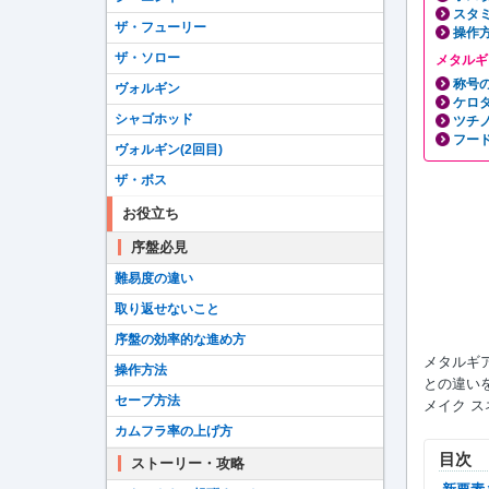
スタ
ザ・フューリー
操作
ザ・ソロー
メタルギ
称号
ヴォルギン
ケロ
シャゴホッド
ツチ
フー
ヴォルギン(2回目)
ザ・ボス
お役立ち
序盤必見
難易度の違い
取り返せないこと
序盤の効率的な進め方
メタルギ
操作方法
との違いを
セーブ方法
メイク 
カムフラ率の上げ方
目次
ストーリー・攻略