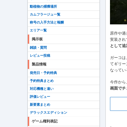
動植物の捕獲場所
カムフラージュ一覧
称号の入手方法と報酬
エリア一覧
原作や過
掲示板
実装され
として追
雑談・質問
レビュー投稿
ガーコは
てギリー
製品情報
なってい
発売日・予約特典
予約特典まとめ
今作から
画面でチ
対応機種と違い
評価レビュー
新要素まとめ
デラックスエディション
ゲーム権利表記