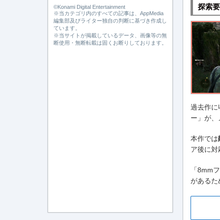
探索要
©Konami Digital Entertainment
※当カテゴリ内のすべての記事は、AppMedia
編集部及びライター独自の判断に基づき作成し
ています。
※当サイトが掲載しているデータ、画像等の無
断使用・無断転載は固くお断りしております。
過去作に
ー」が、
本作では
ア後に対
「8mm
があるた