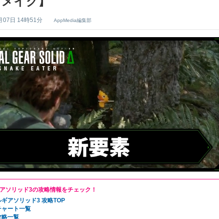
リメイク】
月07日 14時51分
AppMedia編集部
アソリッド3の攻略情報をチェック！
ギアソリッド3 攻略TOP
チャート一覧
攻略一覧