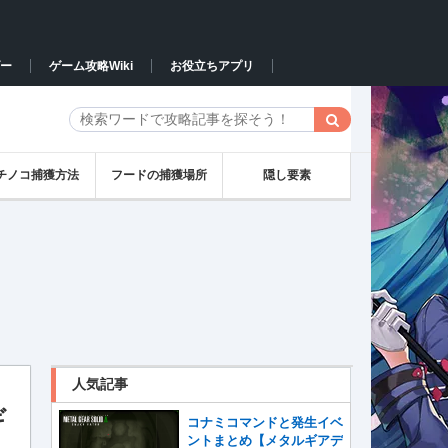
ー
ゲーム攻略Wiki
お役立ちアプリ
チノコ捕獲方法
フードの捕獲場所
隠し要素
人気記事
ギ
コナミコマンドと発生イベ
ントまとめ【メタルギアデ