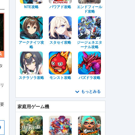
NTE攻略
パワアド攻略
エンドフィール
ド攻略
アークナイツ攻
スタセイ攻略
ジージェネエタ
略
ーナル攻略
タ
ステラソラ攻略
モンスト攻略
パズドラ攻略
リ
もっとみる
必要
家庭用ゲーム機