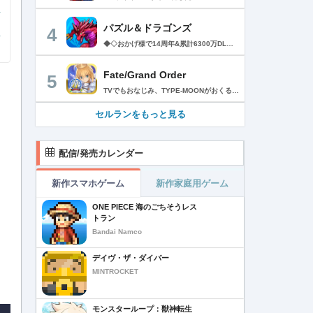
パズル＆ドラゴンズ
4
◆◇おかげ様で14周年&累計6300万DLを突破!◇◆ パズルRPGの定番『パズル＆ドラゴンズ』に、「協力プレイダンジョン」が登場！友達と協力していろんなダンジョンにチャレンジしてみよう！ ------------------------ ◆パズドラ ゲーム紹介◆ ------------------------ パズルで大冒険! 「パズル＆ドラゴンズ」はモンスターと一緒にパズルの力で冒険するゲームです。 世界中のダンジョンを踏破して、伝説のドラゴンを見つけ出そう! 「パズル＆ドラゴンズ」のダウンロードは無料! 一部有料コンテンツもご利用いただけますが、 最後まで無料でお楽しみいただくことが可能です。 ▼基本ルールは簡単パズル! 同じ色のドロップを、縦か横に3つそろえて消すパズルゲームです。 ドロップをうまく動かして、同時消しや爽快コンボを狙おう! ▼モンスターとの戦い! ドロップを消すと、味方のモンスターが敵を攻撃! 敵にやられる前にコンボで大ダメージを狙ってやっつけよう! ▼ゲットしたモンスターでチームを組もう! ダンジョンで拾った卵を持ち帰ると、新たなモンスターが誕生! 好きなモンスターを組み合わせて、あなただけのオリジナルチームを作ろう! モンスターはダンジョン以外にガチャでもゲットできるよ! ▼モンスター育成 モンスター同士を合成することで、モンスターがパワーアップ! 特定の条件で進化できるモンスターや、パワーアップで究極進化するモンスター も・・・! ▼友達と一緒にあそぼう!! パズドラのゲーム内で知り合ったフレンド同士で、モンスターをレンタルできるよ! 友達のモンスターと一緒にいろんなダンジョンを冒険しよう! ▼協力プレイダンジョン！ 友達との協力プレイでパズドラがもっと楽しく！一定以上のランクになると、2人で協力しながらダンジョンに挑む「協力プレイダンジョン」が遊べるよ！ ■■【価格】■■ アプリ本体：無料 ※一部有料アイテムがございます。 ■■【パズドラパスについて】■■ ▼価格 月額980円（税込）※1週間の無料トライアル実施中！ ▼期間 1ヶ月間（利用開始日から起算）/月額自動更新 ▼特典 ・毎日特別な専用ダンジョン配信！ クリアすると魔法石やゴッドフェスガチャなどの報酬ゲット！ ・編成できるチームが 5個 増加！ ・ダンジョンクリア時のランク経験値が 5％ 増加！ （協力プレイのダンジョンは対象外） ・降臨モンスターや進化素材がいつでも獲得できる！ 専用ダンジョンで好きなモンスターをゲット！ ・バッジ「コスト∞」に「操作時間3秒延長」追加！ ▼自動更新の詳細 ・パズドラパスは、自動更新の月額有料(サブスクリプション型)サービスです。 解約をしない限り、自動的に毎月料金が発生します。 ・無料トライアルはパズドラパス初回購入のお客様のみとなります。 ・有効期間終了の24時間以上前までに解約しないと自動更新され、月額料金が発生します。 ・自動更新された際の決済は、パズドラパス有効期間の終了日の24時間以内に行われます。 ▼決済について ・パズドラパスの決済は、ご利用のiTunesアカウントに請求されます。 ・パズドラパスの登録・管理・解約はApp Storeのアカウント設定から行うことができます。 [App Store]アプリ画面右上[人のアイコン]の アカウントをタップ >サブスクリプション-［有効欄］ >［パズル&ドラゴンズ］-［パズドラパス］ >［登録をキャンセル］をタップして解約 ※ご利用のOSのバージョンによって 上記が表示されない場合には、 以下手順からご確認ください。 [App Store]アプリ[おすすめ]タブの最下部から [Apple ID]をタップ L 画面右上[人のアイコン] - [Apple ID]をタップ >［Apple IDを表示］-［登録］ >［パズル&ドラゴンズ］-［パズドラパス］ >［登録をキャンセル］をタップして解約 ※iTunes からも同様の確認や自動更新の解除・設定を行うことができます。 ご利用前に「アプリケーション使用許諾契約」に表示されている利用規約を必ずご確認ください。 お客様がダウンロードボタンをクリックされ、本アプリケーションをダウンロードされた場合には、利用規約に同意したものとみなされます。 アプリケーション公式サイト「https://pad.gungho.jp/」 本アプリの利用規約は、（TOP＞その他＞利用規約/プライバシー・ポリシーページ＞利用規約ページ） https://mobile.gungho.jp/reg/rules/terms.html の「利用規約」をご参照下さい。 本アプリのプライバシー・ポリシーは、（TOP＞その他＞利用規約/プライバシー・ポリシー＞プライバシー・ポリシーページ） https://mobile.gungho.jp/reg/pad/privacy/index.html の「プライバシーポリシー」をご参照下さい。
Fate/Grand Order
5
TVでもおなじみ、TYPE-MOONがおくるFateのRPG！ スマホでも本格的なRPGが楽しめる。 文字数にして500万字超という、圧倒的なボリュームを堪能できるストーリー！ 本編以外にもキャラクターごとにストーリーを用意し、Fateファンも今回はじめてFateの世界を体験される方も十分満足いただける内容となっています。 【あらすじ】 西暦2015年。 地球の未来を観測するカルデアは、2017年以降の人類史が崩壊している事実を確認した。 昨日まで確かに存在していた2115年までの“約束された未来”は、何の前触れもなく突如として消え去ったのだ。 なぜ。どうして。だれが。どうやって。 西暦2004年 日本 ある地方都市。 ここに今まではなかった、「観測できない領域」が現れたと。 カルデアはこれを人類絶滅の原因と仮定し、いまだ実験段階だった第六の実験を決行する事となった。 それは過去への時間旅行。 人間を霊子化させて過去に送りこみ、事象に介入する事で時空の特異点を解明、あるいは破壊する禁断の儀式。 その名を人理守護指令、グランドオーダー。 人類を守るために人類史に立ち向かう、運命と戦うものたちの総称である。 【ゲーム概要】 スマホに最適化された簡単操作のコマンドオーダーバトル！ プレイヤーはマスターとなって英霊たちを操り敵を倒し謎を解明していく。 好みの英霊で戦うか、強い英霊で戦うかバトルスタイルはプレイヤーしだい。 ◆豪華声優陣が続々参加 青木志貴、茜屋日海夏、赤羽根健治、明坂聡美、浅川悠、朝日奈丸佳、阿澄佳奈、阿部彬名、阿部敦、阿部里果、雨宮天、新井里美、井口裕香、井澤詩織、石川界人、石川由依、石谷春貴、伊瀬茉莉也、市ノ瀬加那、伊藤彩沙、伊藤かな恵、伊東健人、伊藤静、伊藤美紀、稲田徹、井上和彦、井上喜久子、井上麻里奈、伊丸岡篤、石見舞菜香、上坂すみれ、植田佳奈、上田麗奈、内田真礼、内田雄馬、内山昂輝、梅原裕一郎、江川央生、江口拓也、江越彬紀、遠藤綾、大久保瑠美、大空直美、大塚明夫、大塚芳忠、大原さやか、大和田仁美、岡本信彦、置鮎龍太郎、小倉唯、小澤亜李、小野賢章、小野大輔、小野友樹、小見川千明、かかずゆみ、柿原徹也、加隈亜衣、笠間淳、加瀬康之、門脇舞以、金元寿子、神尾晋一郎、茅野愛衣、川澄綾子、河西健吾、川野剛稔、神奈延年、鬼頭明里、木村珠莉、木村良平、桐本拓哉、釘宮理恵、久野美咲、黒木ほの香、黒田崇矢、桑原由気、KENN、高野麻里佳、古賀葵、小清水亜美、後藤邑子、小西克幸、小林千晃、小林ゆう、小林裕介、小原好美、小松未可子、子安武人、小山力也、近藤玲奈、斎賀みつき、西前忠久、斉藤壮馬、斎藤千和、坂本真綾、佐倉綾音、櫻井孝宏、佐藤聡美、佐藤利奈、沢城みゆき、下屋則子、島﨑信長、嶋村侑、庄司宇芽香、白石晴香、新垣樽助、真堂圭、末柄里恵、杉田智和、杉山紀彰、鈴木達央、鈴木崚汰、鈴代紗弓、鈴村健一、諏訪彩花、諏訪部順一、関俊彦、関智一、瀬戸麻沙美、芹澤優、仙台エリ、千本木彩花、園崎未恵、大地葉、高乃麗、高野直子、高橋花林、高橋李依、高山みなみ、武内駿輔、竹内良太、武田華、田中敦子、田中美海、田中理恵、谷山紀章、種﨑敦美、種田梨沙、田丸篤志、田村睦心、田村ゆかり、丹下桜、千葉繁、千葉翔也、津田健次郎、紡木吏佐、鶴岡聡、寺崎裕香、寺島拓篤、東山奈央、土岐隼一、飛田展男、戸松遥、豊永利行、鳥海浩輔、中井和哉、中田譲治、長縄まりあ、仲村美沙希、中村悠一、名塚佳織、生天目仁美、浪川大輔、能登麻美子、野中藍、乃村健次、土師孝也、長谷川育美、花江夏樹、花澤香菜、花守ゆみり、早見沙織、原由実、春野杏、潘めぐみ、日岡なつみ、日笠陽子、日野聡、平川大輔、ファイルーズあい、福圓美里、福西勝也、福山潤、藤井隼、藤沼建人、ブリドカットセーラ恵美、古川慎、保志総一朗、星野貴紀、堀内賢雄、堀江由衣、本多真梨子、本多陽子、本渡楓、前野智昭、M・A・O、増田俊樹、Machico、松風雅也、真殿光昭、マフィア梶田、三上哲、三木眞一郎、水樹奈々、水島大宙、水橋かおり、緑川光、水瀬いのり、南央美、峯田茉優、宮野真守、宮本充、村瀬歩、森川智之、森田了介、森永千才、森なな子、諸星すみれ、安井邦彦、山路和弘、山下大輝、山下七海、山寺宏一、山根綺、山野井仁、山村響、悠木碧、ゆかな、遊佐浩二、吉野裕行、佳村はるか、米澤円、若林直美、和氣あず未、和多田美咲（50音順） ◆全体構成・メインシナリオ・シナリオ・総監督 奈須きのこ ◆リードキャラクターデザイナー 武内崇 ◆アートディレクション TYPE-MOON ◆メインシナリオ・シナリオ執筆 東出祐一郎、桜井光 水瀬葉月、星空めてお ◆ゲストライター amphibian、虚淵玄（ニトロプラス）、acpi、ＯＫＳＧ（TYPE-MOON）、経験値、小太刀右京、三田誠、たけのこ星人、橘公司、田中天（株式会社フラッグノーツ）、成田良悟、鋼屋ジン、ひろやまひろし、円居挽、茗荷屋甚六、矢野俊策（株式会社フラッグノーツ）、リヨ（50音順） ◆キャラクターデザイン I-IV、蒼月タカオ（TYPE-MOON）、AKIRA、Azusa、東冬、荒野、Anmi、池澤真、石田あきら、いみぎむる、兔ろうと、羽海野チカ、大森葵、岡崎武士、okojo、およ、加藤いつわ、カワグチタケシ、きばどりリュー、桐原小鳥、ギンカ、倉花千夏、黒星紅白、小梅けいと、近衛乙嗣、小松崎類、こやまひろかず（TYPE-MOON）、西藤浩樹（LASENGLE）、saitom、坂本みねぢ、佐々木少年、サテー、色素、縞うどん（TYPE-MOON）、島田フミカネ、しまどりる、sime、下越（TYPE-MOON）、シャカＰ（LASENGLE）、白浜鴎、しらび、白峰、真じろう、STAR影法師、曽我誠、タイキ、高橋慶太郎、高山箕犀、竹、武中英雄、武梨えり、たけのこ星人、TAKOLEGS、田島昭宇、タスクオーナ、danciao、中央東口、CHOCO、悌太、Dd、天空すふぃあ、DANGERDROP、toi8、トリダモノ、中原、なまにくATK、西出ケンゴロー、nipi、ネコタワワ、NOCO、pako、林けゐ、原田たけひと、春野友矢、ばん！、Bすけ、左、ヒライユキオ、平野稜二、広江礼威、ひろやまひろし、PFALZ、ぶくろて、huke、BLACK（TYPE-MOON）、古海鐘一、BUNBUN、hou、ホトソウカ、本庄雷太、前田浩孝、マシマサキ、また、松竜、Mika Pikazo、緑川美帆、三輪士郎、村山竜大、めろん22、望月けい、元村人、森井しづき、森山大輔、山中虎鉄、YOCO_N（LASENGLE）、余湖裕輝、米山舞、La-na、lack、リヨ、Ryota-H、輪くすさが、redjuice、ReDrop、ろび～な、ワダアルコ、渡れい（50音順） このアプリケーションには、（株）ＣＲＩ・ミドルウェアの「CRIWARE（TM）」が使用されています。
セルランをもっと見る
配信/発売カレンダー
新作スマホゲーム
新作家庭用ゲーム
ONE PIECE 海のごちそうレス
トラン
Bandai Namco
デイヴ・ザ・ダイバー
MINTROCKET
モンスターループ：獣神転生