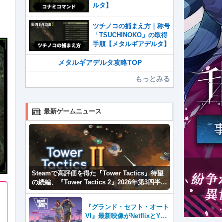
ルタ】
ツチノコの捕まえ方｜称号
「TSUCHINOKO」の取得
手順【メタルギアデルタ】
メタルギアデルタ攻略TOP
もっとみる
最新ゲームニュース
Steamで高評価を得た『Tower Tactics』待望
の続編、『Tower Tactics 2』2026年第3四半期
に早期アクセス開始
『グランド・セフト・オート
VI』最新映像がNetflixとYou