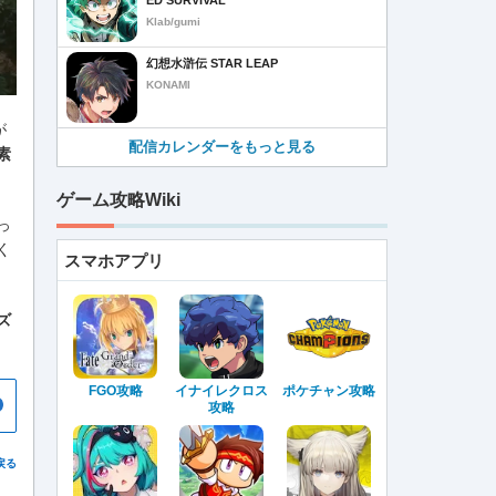
Klab/gumi
幻想水滸伝 STAR LEAP
KONAMI
が
配信カレンダーをもっと見る
素
ゲーム攻略Wiki
っ
く
スマホアプリ
ズ
FGO攻略
イナイレクロス
ポケチャン攻略
攻略
戻る