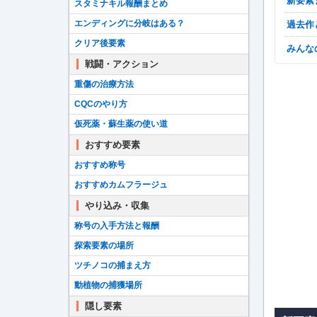
新要
スタミナキル報酬まとめ
エンディングに分岐はある？
過去
クリア後要素
みん
戦闘・アクション
重傷の治療方法
CQCのやり方
仮死薬・蘇生薬の使い道
おすすめ要素
おすすめ称号
おすすめカムフラージュ
やり込み・収集
称号の入手方法と報酬
探索要素の場所
ツチノコの捕まえ方
動植物の捕獲場所
隠し要素