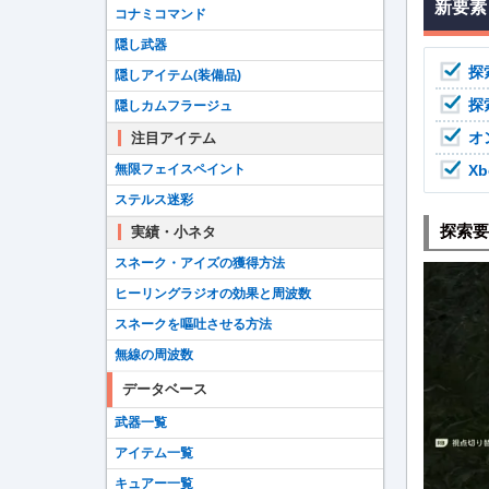
新要素
コナミコマンド
隠し武器
探
隠しアイテム(装備品)
探
隠しカムフラージュ
オ
注目アイテム
X
無限フェイスペイント
ステルス迷彩
探索要
実績・小ネタ
スネーク・アイズの獲得方法
ヒーリングラジオの効果と周波数
スネークを嘔吐させる方法
無線の周波数
データベース
武器一覧
アイテム一覧
キュアー一覧