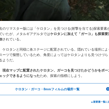
去のリマスター版には「ケロタン」を見つける(射撃を当てる)探索要素
ていたが、メタルギアデルタでは
ケロタンに加えて「ガーコ」も探索要
加
されている。
、ケロタンと同様に各ステージに配置されている。隠れている場所によ
スーツで擬態しているため、角度によってはケロタンよりも見つけづら
るようだ。
、
現在マップに配置されたケロタン、ガーコを見つけたかどうかをポー
ェックできるようになった
ため、探索の指標にしよう。
ケロタン・ガーコ・8mmフィルムの場所一覧
▲新要素一覧に