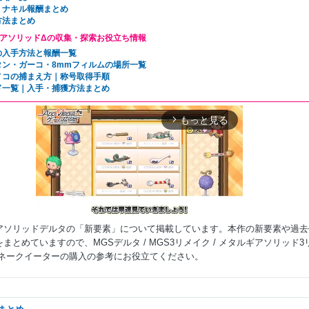
ミナキル報酬まとめ
方法まとめ
アソリッドΔの収集・探索お役立ち情報
の入手方法と報酬一覧
タン・ガーコ・8mmフィルムの場所一覧
ノコの捕まえ方｜称号取得手順
ド一覧｜入手・捕獲方法まとめ
もっと見る
arrow_forward_ios
アソリッドデルタの「新要素」について掲載しています。本作の新要素や過去
まとめていますので、MGSデルタ / MGS3リメイク / メタルギアソリッド3
スネークイーターの購入の参考にお役立てください。
Mute