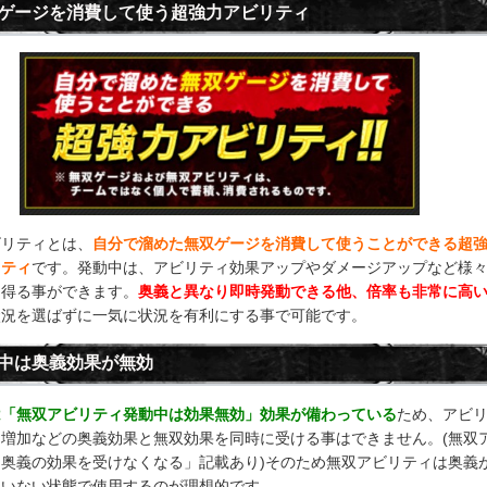
ゲージを消費して使う超強力アビリティ
ビリティとは、
自分で溜めた無双ゲージを消費して使うことができる超
リティ
です。発動中は、アビリティ効果アップやダメージアップなど様
を得る事ができます。
奥義と異なり即時発動できる他、倍率も非常に高
状況を選ばずに一気に状況を有利にする事で可能です。
中は奥義効果が無効
は「無双アビリティ発動中は効果無効」効果が備わっている
ため、アビ
力増加などの奥義効果と無双効果を同時に受ける事はできません。(無双
「奥義の効果を受けなくなる」記載あり)そのため無双アビリティは奥義
ていない状態で使用するのが理想的です。