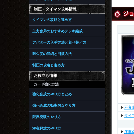
制圧・タイマン攻略情報
ジ
タイマンの攻略と進め方
主力舎弟のおすすめデッキ編成
アバターの入手方法と着せ替え方
耐久度の詳細と回復方法
制圧の攻略と進め方
お役立ち情報
カード強化方法
強化合成のやり方まとめ
強化合成の効率的なやり方
▶︎
不良
▶︎
タイ
限界突破のやり方
潜在解放のやり方
▶︎
序盤