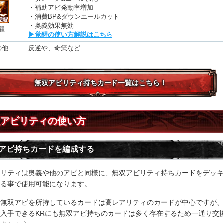
・補助アビ発動率増加
・消費BP&ダウンエールカット
・奥義効果無効
醒
▶︎覚醒の使い方解説はこちら
の他
反逆や、奇策など
無双アビリティ持ちカード一覧はこちら！
双アビリティの使い方
アビ持ちカードを編成する
ビリティは奥義や他のアビと同様に、無双アビリティ持ちカードをデッ
する事で使用可能になります。
に無双アビを所持しているカードは高レアリティのカードが中心ですが
で入手できるKRにも無双アビ持ちのカードは多く存在するため一通り交