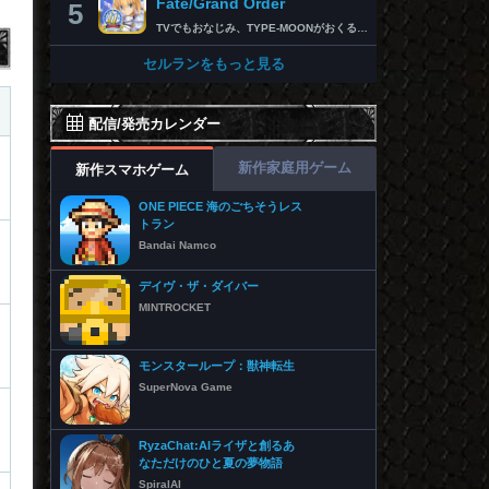
Fate/Grand Order
5
TVでもおなじみ、TYPE-MOONがおくるFateのRPG！ スマホでも本格的なRPGが楽しめる。 文字数にして500万字超という、圧倒的なボリュームを堪能できるストーリー！ 本編以外にもキャラクターごとにストーリーを用意し、Fateファンも今回はじめてFateの世界を体験される方も十分満足いただける内容となっています。 【あらすじ】 西暦2015年。 地球の未来を観測するカルデアは、2017年以降の人類史が崩壊している事実を確認した。 昨日まで確かに存在していた2115年までの“約束された未来”は、何の前触れもなく突如として消え去ったのだ。 なぜ。どうして。だれが。どうやって。 西暦2004年 日本 ある地方都市。 ここに今まではなかった、「観測できない領域」が現れたと。 カルデアはこれを人類絶滅の原因と仮定し、いまだ実験段階だった第六の実験を決行する事となった。 それは過去への時間旅行。 人間を霊子化させて過去に送りこみ、事象に介入する事で時空の特異点を解明、あるいは破壊する禁断の儀式。 その名を人理守護指令、グランドオーダー。 人類を守るために人類史に立ち向かう、運命と戦うものたちの総称である。 【ゲーム概要】 スマホに最適化された簡単操作のコマンドオーダーバトル！ プレイヤーはマスターとなって英霊たちを操り敵を倒し謎を解明していく。 好みの英霊で戦うか、強い英霊で戦うかバトルスタイルはプレイヤーしだい。 ◆豪華声優陣が続々参加 青木志貴、茜屋日海夏、赤羽根健治、明坂聡美、浅川悠、朝日奈丸佳、阿澄佳奈、阿部彬名、阿部敦、阿部里果、雨宮天、新井里美、井口裕香、井澤詩織、石川界人、石川由依、石谷春貴、伊瀬茉莉也、市ノ瀬加那、伊藤彩沙、伊藤かな恵、伊東健人、伊藤静、伊藤美紀、稲田徹、井上和彦、井上喜久子、井上麻里奈、伊丸岡篤、石見舞菜香、上坂すみれ、植田佳奈、上田麗奈、内田真礼、内田雄馬、内山昂輝、梅原裕一郎、江川央生、江口拓也、江越彬紀、遠藤綾、大久保瑠美、大空直美、大塚明夫、大塚芳忠、大原さやか、大和田仁美、岡本信彦、置鮎龍太郎、小倉唯、小澤亜李、小野賢章、小野大輔、小野友樹、小見川千明、かかずゆみ、柿原徹也、加隈亜衣、笠間淳、加瀬康之、門脇舞以、金元寿子、神尾晋一郎、茅野愛衣、川澄綾子、河西健吾、川野剛稔、神奈延年、鬼頭明里、木村珠莉、木村良平、桐本拓哉、釘宮理恵、久野美咲、黒木ほの香、黒田崇矢、桑原由気、KENN、高野麻里佳、古賀葵、小清水亜美、後藤邑子、小西克幸、小林千晃、小林ゆう、小林裕介、小原好美、小松未可子、子安武人、小山力也、近藤玲奈、斎賀みつき、西前忠久、斉藤壮馬、斎藤千和、坂本真綾、佐倉綾音、櫻井孝宏、佐藤聡美、佐藤利奈、沢城みゆき、下屋則子、島﨑信長、嶋村侑、庄司宇芽香、白石晴香、新垣樽助、真堂圭、末柄里恵、杉田智和、杉山紀彰、鈴木達央、鈴木崚汰、鈴代紗弓、鈴村健一、諏訪彩花、諏訪部順一、関俊彦、関智一、瀬戸麻沙美、芹澤優、仙台エリ、千本木彩花、園崎未恵、大地葉、高乃麗、高野直子、高橋花林、高橋李依、高山みなみ、武内駿輔、竹内良太、武田華、田中敦子、田中美海、田中理恵、谷山紀章、種﨑敦美、種田梨沙、田丸篤志、田村睦心、田村ゆかり、丹下桜、千葉繁、千葉翔也、津田健次郎、紡木吏佐、鶴岡聡、寺崎裕香、寺島拓篤、東山奈央、土岐隼一、飛田展男、戸松遥、豊永利行、鳥海浩輔、中井和哉、中田譲治、長縄まりあ、仲村美沙希、中村悠一、名塚佳織、生天目仁美、浪川大輔、能登麻美子、野中藍、乃村健次、土師孝也、長谷川育美、花江夏樹、花澤香菜、花守ゆみり、早見沙織、原由実、春野杏、潘めぐみ、日岡なつみ、日笠陽子、日野聡、平川大輔、ファイルーズあい、福圓美里、福西勝也、福山潤、藤井隼、藤沼建人、ブリドカットセーラ恵美、古川慎、保志総一朗、星野貴紀、堀内賢雄、堀江由衣、本多真梨子、本多陽子、本渡楓、前野智昭、M・A・O、増田俊樹、Machico、松風雅也、真殿光昭、マフィア梶田、三上哲、三木眞一郎、水樹奈々、水島大宙、水橋かおり、緑川光、水瀬いのり、南央美、峯田茉優、宮野真守、宮本充、村瀬歩、森川智之、森田了介、森永千才、森なな子、諸星すみれ、安井邦彦、山路和弘、山下大輝、山下七海、山寺宏一、山根綺、山野井仁、山村響、悠木碧、ゆかな、遊佐浩二、吉野裕行、佳村はるか、米澤円、若林直美、和氣あず未、和多田美咲（50音順） ◆全体構成・メインシナリオ・シナリオ・総監督 奈須きのこ ◆リードキャラクターデザイナー 武内崇 ◆アートディレクション TYPE-MOON ◆メインシナリオ・シナリオ執筆 東出祐一郎、桜井光 水瀬葉月、星空めてお ◆ゲストライター amphibian、虚淵玄（ニトロプラス）、acpi、ＯＫＳＧ（TYPE-MOON）、経験値、小太刀右京、三田誠、たけのこ星人、橘公司、田中天（株式会社フラッグノーツ）、成田良悟、鋼屋ジン、ひろやまひろし、円居挽、茗荷屋甚六、矢野俊策（株式会社フラッグノーツ）、リヨ（50音順） ◆キャラクターデザイン I-IV、蒼月タカオ（TYPE-MOON）、AKIRA、Azusa、東冬、荒野、Anmi、池澤真、石田あきら、いみぎむる、兔ろうと、羽海野チカ、大森葵、岡崎武士、okojo、およ、加藤いつわ、カワグチタケシ、きばどりリュー、桐原小鳥、ギンカ、倉花千夏、黒星紅白、小梅けいと、近衛乙嗣、小松崎類、こやまひろかず（TYPE-MOON）、西藤浩樹（LASENGLE）、saitom、坂本みねぢ、佐々木少年、サテー、色素、縞うどん（TYPE-MOON）、島田フミカネ、しまどりる、sime、下越（TYPE-MOON）、シャカＰ（LASENGLE）、白浜鴎、しらび、白峰、真じろう、STAR影法師、曽我誠、タイキ、高橋慶太郎、高山箕犀、竹、武中英雄、武梨えり、たけのこ星人、TAKOLEGS、田島昭宇、タスクオーナ、danciao、中央東口、CHOCO、悌太、Dd、天空すふぃあ、DANGERDROP、toi8、トリダモノ、中原、なまにくATK、西出ケンゴロー、nipi、ネコタワワ、NOCO、pako、林けゐ、原田たけひと、春野友矢、ばん！、Bすけ、左、ヒライユキオ、平野稜二、広江礼威、ひろやまひろし、PFALZ、ぶくろて、huke、BLACK（TYPE-MOON）、古海鐘一、BUNBUN、hou、ホトソウカ、本庄雷太、前田浩孝、マシマサキ、また、松竜、Mika Pikazo、緑川美帆、三輪士郎、村山竜大、めろん22、望月けい、元村人、森井しづき、森山大輔、山中虎鉄、YOCO_N（LASENGLE）、余湖裕輝、米山舞、La-na、lack、リヨ、Ryota-H、輪くすさが、redjuice、ReDrop、ろび～な、ワダアルコ、渡れい（50音順） このアプリケーションには、（株）ＣＲＩ・ミドルウェアの「CRIWARE（TM）」が使用されています。
セルランをもっと見る
配信/発売カレンダー
新作家庭用ゲーム
新作スマホゲーム
ONE PIECE 海のごちそうレス
トラン
Bandai Namco
デイヴ・ザ・ダイバー
MINTROCKET
モンスターループ：獣神転生
SuperNova Game
RyzaChat:AIライザと創るあ
なただけのひと夏の夢物語
SpiralAI