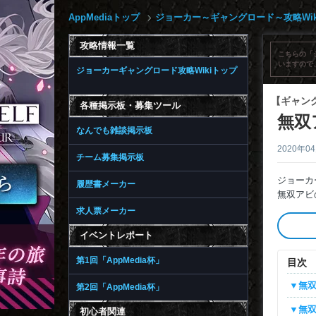
AppMediaトップ
ジョーカー～ギャングロード～攻略Wik
攻略情報一覧
こちらの「
いますので
ジョーカーギャングロード攻略Wikiトップ
【ギャン
各種掲示板・募集ツール
無双
なんでも雑談掲示板
2020年0
チーム募集掲示板
ジョーカ
履歴書メーカー
無双アビ
求人票メーカー
イベントレポート
第1回「AppMedia杯」
目次
▼無
第2回「AppMedia杯」
▼無
初心者関連