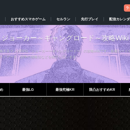
ラ
おすすめスマホゲーム
セルラン
先行プレイ
配信カレンダ
ジョーカー～ギャングロード～攻略Wiki
格不良マンガRPG「ジョーカー〜ギャングロード〜」の攻略wikiです。各種カード
ティデータ、抗争の攻略法などを紹介しています。
め
最強LG
最強究極KR
限凸おすすめKR