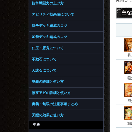
抗争戦闘力の上げ方
主な
アビリティ効果値について
抗争デッキ編成のコツ
加勢デッキ編成のコツ
仁玉・悪鬼について
暴
不動石について
天誅石について
覇
奥義の詳細と使い方
無双アビの詳細と使い方
威
奥義・無双の注意事項まとめ
天醒の効果と使い方
激
中級