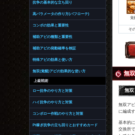
抗争の基本的な立ち回り
高パラメータの作り方(バフローテ)
覚
コンボの効果と重要性
そ
補助アビの種類と重要性
補助アビの発動確率を検証
特殊アビの効果と使い方
無双(覚醒)アビの効果的な使い方
無
上級戦術
無双
ロー抗争のやり方と対策
ハイ抗争のやり方と対策
無双ア
に編成
コンボロー作戦のやり方と対策
基本的
Pt稼ぎ抗争の立ち回りとおすすめカード
交換所