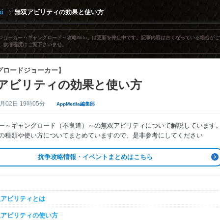
i
無双アビリティの効果と使い方
ジョーカー～ギャングロード～攻略Wiki」は更新を停止中です。記事内容は古くなっている場合がご
、参考程度にご覧下さいませ。
グロードジョーカー】
アビリティの効果と使い方
4月02日 19時05分
AppMedia編集部
ー～ギャングロード（不良道）～の無双アビリティについて解説しています
の種類や使い方についてまとめていますので、是非参考にしてください
抗争攻略情報・イベントまとめはこちら
双アビリティとは
双アビリティの使い方