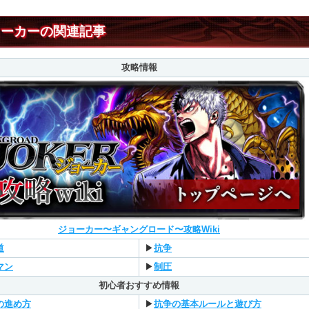
ョーカーの関連記事
攻略情報
ジョーカー〜ギャングロード〜攻略Wiki
道
▶︎
抗争
マン
▶︎
制圧
初心者おすすめ情報
の進め方
▶︎
抗争の基本ルールと遊び方