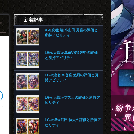
新着記事
ざ
KR[究極 翔]小山田 勇音の評価と
所持アビリティ
LG≪天煌≫草薙VS須佐野の評価
と所持アビリティ
LG≪煌 如≫沓宮 悠月の評価と所
。
持アビリティ
LG≪天煌≫アスカの評価と所持ア
ビリティ
LG≪煌≫武田 伸太の評価と所持ア
ビリティ