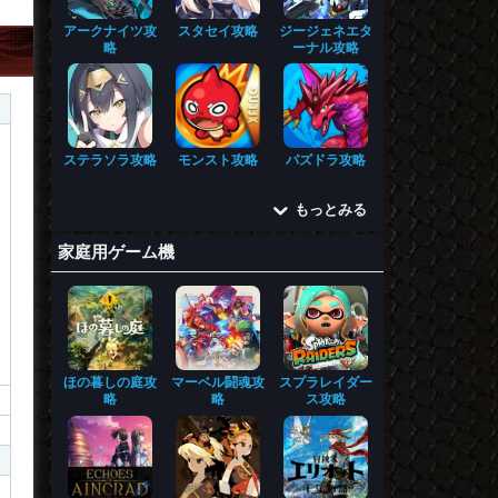
アークナイツ攻
スタセイ攻略
ジージェネエタ
略
ーナル攻略
ステラソラ攻略
モンスト攻略
パズドラ攻略
もっとみる
家庭用ゲーム機
ほの暮しの庭攻
マーベル闘魂攻
スプラレイダー
略
略
ス攻略