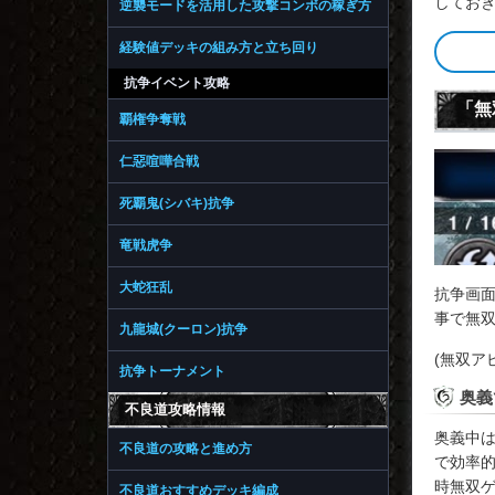
してお
逆襲モードを活用した攻撃コンボの稼ぎ方
経験値デッキの組み方と立ち回り
抗争イベント攻略
「無
覇権争奪戦
仁惡喧嘩合戦
死覇鬼(シバキ)抗争
竜戦虎争
大蛇狂乱
抗争画
事で無
九龍城(クーロン)抗争
(無双ア
抗争トーナメント
奥義
不良道攻略情報
奥義中
不良道の攻略と進め方
で効率
時無双
不良道おすすめデッキ編成