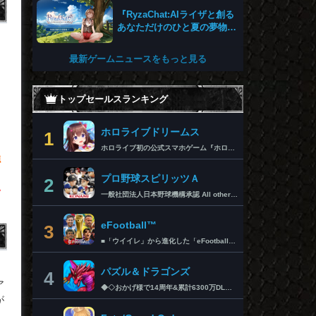
『RyzaChat:AIライザと創る
あなただけのひと夏の夢物
語』レビュー。会話を中心に
自由な冒険を進めていくシス
最新ゲームニュースをもっと見る
テムはこれまでにない新鮮な
体験が楽しめる【先行プレイ
レポート】
トップセールスランキング
ホロライブドリームス
1
ホロライブ初の公式スマホゲーム『ホロライブドリームス(ホロドリ)』がリズム&RPGとして登場！ リズムゲームを中心に、テーマパークの発展やミニゲームなど多彩なコンテンツを収録！ 総勢50名以上のホロライブメンバーが登場し、初期収録楽曲はなんと150曲以上！ ホロライブのファンも、初めての方も幅広く楽しめる作品で、遊び方はあなた次第！ ▼本格リズムゲーム▼ 公式MVやライブ映像を背景に、本格リズムゲームが楽しめる！ 自分だけのオリジナル譜面を作って公開できる「クリエイト譜面」機能を搭載！ ・超高難度のやり込み譜面 ・タレントへの愛を詰め込んだ譜面 ・みんなで楽しめるネタ譜面 などなど、世界中のプレイヤーがつくった譜面で遊んで、楽しさ無限大！ リズムゲームが苦手な方でもオート機能で安心して遊べる！ タレント育成/編成でスコアアップを目指そう！ ▼初期収録楽曲は150曲以上▼ ホロライブ楽曲から人気カバー楽曲まで幅広く収録！ 最新ヒットから定番曲までラインナップ！ 【ホロライブ楽曲】 ・ビビデバ ・Shiny Smily Story ・BLUE CLAPPER ほか 【カバー楽曲】 ・勇者 ・メギツネ ・わたしの一番かわいいところ ほか ▼ゲームの舞台はテーマパーク▼ 舞台は、世界のどこかに浮かぶ無人島。 ホロライブメンバーと力を合わせ、夢のテーマパークを発展させていく。 リズムゲームやミニゲームをプレイしてクエストを進行しパークを発展させよう！ ホロメンクエストをプレイすることで、操作タレントが増えていく！ 推しホロメンを解放して、夢のテーマパークを作り上げよう！ ホロライブらしさあふれる施設も多数登場！ このゲームだけのオリジナルストーリーも展開！ 夢のテーマパーク完成を目指そう！ ▼1人でもみんなでも楽しめるミニゲーム▼ ひとりでも、みんなでも楽しめる多彩なミニゲームを収録！ マルチプレイ搭載で、協力や対戦で盛り上がろう！ 難しいアクションが苦手な方でも楽しめるシンプル操作のミニゲームも収録！ 短時間で遊べるカジュアルなものから、繰り返し挑戦したくなるやり込み系まで幅広くラインナップ！ プレイして報酬を獲得し、育成やパーク発展をさらに加速させよう！ ▼公式サイト：https://www.hololive-dreams.com ▼利用規約：https://www.hololive-dreams.com/terms ▼プライバシーポリシー：https://qualiarts.jp/privacy ▼Ⓒ COVER / Ⓒ QualiArts, Inc. +++++++++++++++++++++++++++++++++++++++++++++++++++++++++++ このアプリケーションには、株式会社Live2Dの「Live2D」が使用されています。
強
々
プロ野球スピリッツＡ
2
い
一般社団法人日本野球機構承認 All other copyrights or trademarks are the property of their respective owners and are used under license. --------------------------------------------- リアルプロ野球ゲームの決定版がついに登場！ 最高の映像クオリティでプロ野球の臨場感を再現 鍛え上げた最強のチームで日本一を目指そう！ --------------------------------------------- ◇重要なお知らせ◇ ・本アプリはオンラインゲームです。通信可能な環境でお楽しみ下さい。 ・チュートリアル終了時に約650MBのダウンロードが必要です。 ・動作環境 対応OS：iOS 15.0以降、iPadOS 15.0以降 対応端末：iPhone 6s/6s Plus以降、iPad（第5世代）以降、iPad Air 2以降、iPad mini 4以降、iPod touch（第7世代）以降、iPad Pro シリーズ ※動作環境を満たす端末でも、端末の性能や仕様、端末固有のアプリ使用状況などにより、正常に動作しない場合があります。 --------------------------------------------- 【プロ野球スピリッツAとは？】 ◇リアルなプロ野球表現 プロ野球選手が実写と本人そっくりのリアルな3Dモデルで登場！ 試合を熱く盛り上げる実況・解説や観客席からの応援でプロ野球の臨場感をそのまま再現！ ◇3Dアクション野球 迫力の3Dアクション野球では、選手の特徴が結果に大きく影響。本格派投手、技巧派投手、巧打者、強打者・・・選手それぞれの持ち味を活かしながら、自らの力でチームを勝利に導こう！ アクションが苦手な方のために、「ゾーン打ち」や「おまかせ配球」といった簡単操作も搭載。 ◇実在のプロ野球選手が登場!! 実際のプロ野球のペナント成績に基づいた選手たちが登場！ ＜セ・リーグ＞ 阪神タイガース 横浜DeNAベイスターズ 読売ジャイアンツ 中日ドラゴンズ 広島東洋カープ 東京ヤクルトスワローズ ＜パ・リーグ＞ 福岡ソフトバンクホークス 北海道日本ハムファイターズ オリックス・バファローズ 東北楽天ゴールデンイーグルス 埼玉西武ライオンズ 千葉ロッテマリーンズ --------------------------------------------- ■ Vロード ■ セ・パ12球団と対戦。試合は自動で進み、ピンチ・チャンスの場面では出番が発生。試合を決定付ける活躍をして勝ち星を積み重ねて、日本一の座を目指そう！ ■ リーグ ■ 獲得・強化した選手を組み合わせた最強オーダーで、全国のライバルと競う対戦モード。 毎週リーグが自動開催され、リーグランクの昇降格が決まります。 オーダーをより強化し、覇王リーグでの優勝を目指そう！ ■ 選手育成とオーダー ■ 選手は試合を通じてレベルアップ。特訓や特殊能力の習得で潜在能力を限界まで発揮させよう！ 選手の組み合わせによって発動するコンボは、試合展開を大きく左右することも！？ 最強の選手を揃えた最高のチームで頂点を目指そう！ ■ リアルタイム対戦 ■ 新機能！全国の猛者と戦う「ランク戦」と一緒にプロスピAを遊んでいる友達と対戦できる「ルーム戦」。 2つの楽しみ方でオンライン対戦を楽しむことができるぞ！ ■ プロ野球速報 ■ 野球ファン必見、厳選の野球速報がココに！ プロ野球ニュースや選手成績はもちろん、公式戦の試合速報や一球速報も配信！ --------------------------------------------- ◆ 基本無料で最高峰の野球ゲームを！ ◆ 選手は試合報酬などで獲得可能。試合のボーナスや、様々なイベントに参加することでより強力な選手スカウトのチャンスも。着実に戦力を強化していけば、無料でも強力な球団を作りあげることができるぞ。「プロスピA」アプリ上で野球速報もすべて無料でチェック可能！ ◆ 「プロスピA」はこんな方へおすすめ ◆ ・好きな野球選手だけを集めて理想の球団を作りたい。 ・家庭用ゲーム「プロ野球スピリッツ」が好きで、いつでもどこでも「プロスピ」を楽しみたい。 ・「プロスピ」シリーズを遊んだことはないが、リアルな野球ゲームをやってみたい。 ・アクション要素もあるスポーツゲームを楽しみたい。 ・無料で遊べてオンライン対戦もできる野球ゲームやスポーツゲームを探している。 ・無料でも長くやりこめる野球ゲームやスポーツゲームを探している。 ・選手を自分好みに育成できる野球ゲームやスポーツゲームを探している。 ・「実況パワフルプロ野球」「プロ野球ドリームナイン」をプレイしたことがある。 ・ゲームを楽しみながら、最新の野球速報もチェックしたい。 ・野球速報や野球中継は常にチェックしている。 ・スポーツ選手や監督になる夢をスポーツゲームで叶えたい。 ・自分だけのオリジナルチームを、好きなプロ野球球団の選手を集めて作りたい。 ・好きなプロ野球球団の選手をプロスピで再現して遊びたい。 ・プロ野球球団好きの仲間と一緒に遊びたい。 ・子供の頃、プロ野球球団に入りたかった。 ・趣味は好きなプロ野球球団の試合を観戦することだ。 --------------------------------------------- ◆『応援曲利用権』について 【価格と更新間隔】 ・価格：月額480円（税込） ・更新間隔：1ヶ月毎 【サービス内容】 以下の機能が利用可能になります。 ・ダウンロード応援曲 ・応援曲作成 ・応援曲割当て ・試合中に割当てた応援曲が流れる 【無料期間について】 ・利用開始から7日間は無料でお試しいただけます。 ・無料期間が終了する24時間以上前までにサブスクリプションを解約しなかった場合、自動的に有料のサブスクリプションが開始します。 ・無料期間中に手動で無料期間なし版への切り替えを行った場合、残りの無料期間は失われます。 【自動更新の詳細】 ・次回更新日の24時間以上前までにサブスクリプションを解約しなかった場合、自動的に利用期間が更新されます。 ・自動更新が行なわれると、更新日から24時間以内に領収書が届きます。 【次回更新日の確認とサブスクリプションの解約方法】 次回更新日の確認やサブスクリプションの解約手続きは、以下のページで行うことができます。 1. App Storeアプリを開く 2.「Today」タブを開き、右上のユーザーアイコンをタップする 3.「アカウント」画面のユーザー名とメールアドレスが表示されている部分をタップする 4. サインインする 5.「アカウント設定」画面の「サブスクリプション」をタップする ※ご購入いただく前に、必ず『応援曲利用権』販売ページの注意事項と利用規約をご確認ください。 ---------------------------------------------
eFootball™
3
■「ウイイレ」から進化した「eFootball™」 人気サッカーゲーム「ウイニングイレブン」が「eFootball™」とタイトルを変え、大きく進化して生まれ変わりました。「eFootball™」で新しいサッカーゲームを体感しましょう！ ■はじめての方でも安心 ダウンロード後は、実践を交えたステップアップ方式のチュートリアルで直感的に基本操作を覚えることができます！さらに、チュートリアルを全てクリアすると、リオネル メッシがもらえます！！ また、試合の面白さや爽快感を楽しんでいただくためにスマートアシストを実装。 複雑な操作をしなくても、華麗なドリブルやパスで相手をかわして強烈なシュートでゴールを奪うことができます！ 【基本的な遊び方】 ■好きなチームで始めよう 欧州、米州、アジアなど世界各国のクラブやナショナルチームなどお気に入りのチームでスタートできます！ ■選手を獲得しましょう チームを作成したら、選手を獲得しましょう。現役のスーパースターや、歴史に残るレジェンドたちが、あなたのクラブでの活躍を待っています！ ・スペシャル選手リスト 現実の試合で大活躍した選手や、注目リーグの選手、レジェンドなどの特別な選手を獲得できます。 ・スタンダード選手リスト 好きな選手を獲得できます。条件を設定して絞り込むことができます。 ・監督リスト さまざまな戦術や得意な育成タイプを持った監督を獲得できます。 ■試合を楽しもう 獲得した選手でチームを編成したら、いよいよ試合に挑戦！ AIを相手に腕を磨いたり、オンライン対戦でランキングを競ったり、楽しみ方はあなた次第です。 ・対AI戦で腕を磨く 注目リーグのチームやナショナルチームを相手に戦うイベントなど、サッカーシーズンに合わせたさまざまなテーマのイベントが開催されています。 また、10段階にレベル分けされたDivision制の「eFootball™ リーグ」で楽しみながらレベルアップしていくことも可能です！ ・対人戦で実力を試す Division制の全ユーザーとランキングを競う「eFootball™ リーグ」や、毎週開催される様々なイベントで、オンラインでのリアルタイム対戦を楽しむことができます。あなたのドリームチームで、最高峰のDivision 1を目指しましょう！ ・友達と最大3vs3の対戦を楽しむ フレンドマッチ機能を使って、友達と対戦することができます。育て上げたチームの強さを友達に見せつけましょう！ また、最大3vs3の協力対戦も可能。友達とオンラインで集まって対戦を楽しみましょう！ ■選手を育てる 獲得した選手は、選手種別によっては成長させることができます。 試合に出場させたり、ゲーム内アイテムを使用したりして、選手のレベルを上げる事で入手できる「タレントポイント」で、能力パラメータを上昇させましょう。 より自分好みの選手にしたい場合は、手動でポイントを割り振りましょう。 ポイントの割り振りに迷った場合は、[おまかせ]で設定することもできます。 自分だけのお気に入りの選手に育て上げましょう！ 【もっと楽しむ】 ■Live Updateを毎週配信 選手の移籍や、現実の試合での活躍が反映される「Live Update」を搭載。 毎週配信される「Live Update」を参考に、スカッドを編成し試合に挑みましょう。 ■スタジアムをカスタマイズ 試合中のスタジアムに反映されるコレオ・オブジェクトなどのスタジアムパーツをカスタマイズできます。 思い通りのスタジアムにアレンジして、ゲーム体験を彩りましょう！ ※居住国・地域が以下のお客様には、eFootball™ コインによるルートボックス施策をご提供しておりません。 ベルギー、ブラジル(18歳未満) 【最新情報について】 本商品は、新機能やモードの追加、ゲームプレイ・イベントのアップデートを継続的に行っていきます。 最新情報は「eFootball™」公式サイトをご確認ください。 【ダウンロードについて】 本アプリをダウンロードするためには、ストレージに約3.3GBの空き容量が必要となります。 あらかじめ3.3GB以上の容量を空けてからダウンロードを行っていただけますようお願いします。 ダウンロード時はWi-Fi環境で接続することを推奨いたします。 ※アップデートにつきましても同様となります。 【通信環境について】 本アプリはオンラインゲームです。通信可能な環境でお楽しみください。
リ
パズル＆ドラゴンズ
4
ア
◆◇おかげ様で14周年&累計6300万DLを突破!◇◆ パズルRPGの定番『パズル＆ドラゴンズ』に、「協力プレイダンジョン」が登場！友達と協力していろんなダンジョンにチャレンジしてみよう！ ------------------------ ◆パズドラ ゲーム紹介◆ ------------------------ パズルで大冒険! 「パズル＆ドラゴンズ」はモンスターと一緒にパズルの力で冒険するゲームです。 世界中のダンジョンを踏破して、伝説のドラゴンを見つけ出そう! 「パズル＆ドラゴンズ」のダウンロードは無料! 一部有料コンテンツもご利用いただけますが、 最後まで無料でお楽しみいただくことが可能です。 ▼基本ルールは簡単パズル! 同じ色のドロップを、縦か横に3つそろえて消すパズルゲームです。 ドロップをうまく動かして、同時消しや爽快コンボを狙おう! ▼モンスターとの戦い! ドロップを消すと、味方のモンスターが敵を攻撃! 敵にやられる前にコンボで大ダメージを狙ってやっつけよう! ▼ゲットしたモンスターでチームを組もう! ダンジョンで拾った卵を持ち帰ると、新たなモンスターが誕生! 好きなモンスターを組み合わせて、あなただけのオリジナルチームを作ろう! モンスターはダンジョン以外にガチャでもゲットできるよ! ▼モンスター育成 モンスター同士を合成することで、モンスターがパワーアップ! 特定の条件で進化できるモンスターや、パワーアップで究極進化するモンスター も・・・! ▼友達と一緒にあそぼう!! パズドラのゲーム内で知り合ったフレンド同士で、モンスターをレンタルできるよ! 友達のモンスターと一緒にいろんなダンジョンを冒険しよう! ▼協力プレイダンジョン！ 友達との協力プレイでパズドラがもっと楽しく！一定以上のランクになると、2人で協力しながらダンジョンに挑む「協力プレイダンジョン」が遊べるよ！ ■■【価格】■■ アプリ本体：無料 ※一部有料アイテムがございます。 ■■【パズドラパスについて】■■ ▼価格 月額980円（税込）※1週間の無料トライアル実施中！ ▼期間 1ヶ月間（利用開始日から起算）/月額自動更新 ▼特典 ・毎日特別な専用ダンジョン配信！ クリアすると魔法石やゴッドフェスガチャなどの報酬ゲット！ ・編成できるチームが 5個 増加！ ・ダンジョンクリア時のランク経験値が 5％ 増加！ （協力プレイのダンジョンは対象外） ・降臨モンスターや進化素材がいつでも獲得できる！ 専用ダンジョンで好きなモンスターをゲット！ ・バッジ「コスト∞」に「操作時間3秒延長」追加！ ▼自動更新の詳細 ・パズドラパスは、自動更新の月額有料(サブスクリプション型)サービスです。 解約をしない限り、自動的に毎月料金が発生します。 ・無料トライアルはパズドラパス初回購入のお客様のみとなります。 ・有効期間終了の24時間以上前までに解約しないと自動更新され、月額料金が発生します。 ・自動更新された際の決済は、パズドラパス有効期間の終了日の24時間以内に行われます。 ▼決済について ・パズドラパスの決済は、ご利用のiTunesアカウントに請求されます。 ・パズドラパスの登録・管理・解約はApp Storeのアカウント設定から行うことができます。 [App Store]アプリ画面右上[人のアイコン]の アカウントをタップ >サブスクリプション-［有効欄］ >［パズル&ドラゴンズ］-［パズドラパス］ >［登録をキャンセル］をタップして解約 ※ご利用のOSのバージョンによって 上記が表示されない場合には、 以下手順からご確認ください。 [App Store]アプリ[おすすめ]タブの最下部から [Apple ID]をタップ L 画面右上[人のアイコン] - [Apple ID]をタップ >［Apple IDを表示］-［登録］ >［パズル&ドラゴンズ］-［パズドラパス］ >［登録をキャンセル］をタップして解約 ※iTunes からも同様の確認や自動更新の解除・設定を行うことができます。 ご利用前に「アプリケーション使用許諾契約」に表示されている利用規約を必ずご確認ください。 お客様がダウンロードボタンをクリックされ、本アプリケーションをダウンロードされた場合には、利用規約に同意したものとみなされます。 アプリケーション公式サイト「https://pad.gungho.jp/」 本アプリの利用規約は、（TOP＞その他＞利用規約/プライバシー・ポリシーページ＞利用規約ページ） https://mobile.gungho.jp/reg/rules/terms.html の「利用規約」をご参照下さい。 本アプリのプライバシー・ポリシーは、（TOP＞その他＞利用規約/プライバシー・ポリシー＞プライバシー・ポリシーページ） https://mobile.gungho.jp/reg/pad/privacy/index.html の「プライバシーポリシー」をご参照下さい。
が