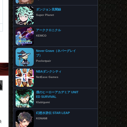
ダンジョン見聞録
Super Planet
アーククロニクル
KEMCO
Never Grave（ネバーグレイ
ブ）
Pocketpair
NBAダンクシティ
NetEase Games
僕のヒーローアカデミア UNIT
ED SURVIVAL
キ
Klab/gumi
幻想水滸伝 STAR LEAP
、
KONAMI
換