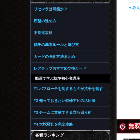
▼み
リセマラは可能か？
序盤の進め方
不良道攻略
抗争の基本ルールと遊び方
カードの強化方法まとめ
レアチップおすすめ交換カード
動画で学ぶ抗争初心者講座
#1 バフローテを制するものが抗争を制す
#2 知っておきたい特殊アビの活用法
#3 チームに貢献できる立ち回り術
#4 大蛇騒乱を完全攻略
無
各種ランキング