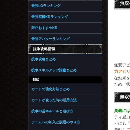
無双
最強LGランキング
最強究極KRランキング
限凸おすすめKR
最強アバターランキング
抗争攻略情報
抗争攻略まとめ
無双ア
抗争スキルアップ講座まとめ
力アビ
な効果
初級
ため、
カードの強化方法まとめ
無双
カードが被った時の活用方法
奥義に
抗争の基本ルールと遊び方
ティ威
チームへの加入と脱退のやり方
ビにも
発動し