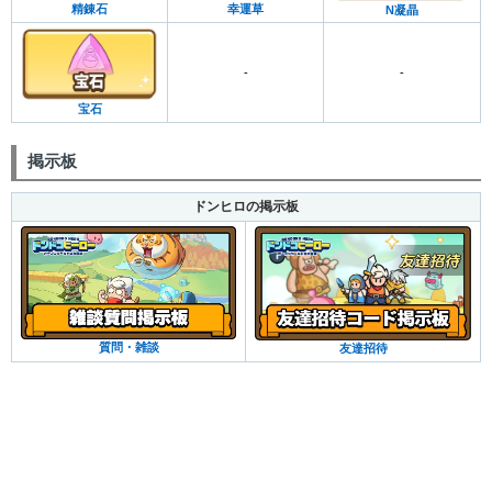
精錬石
幸運草
N凝晶
-
-
宝石
掲示板
ドンヒロの掲示板
質問・雑談
友達招待