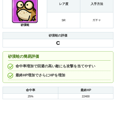
レア度
入手方法
ガチャ
SR
砂漠蛙
砂漠蛙の評価
C
砂漠蛙の簡易評価
命中率増加で回避の高い敵にも攻撃を当てやすい
最終HP増加でさらにHPを増加
命中率
最終HP
25%
22400