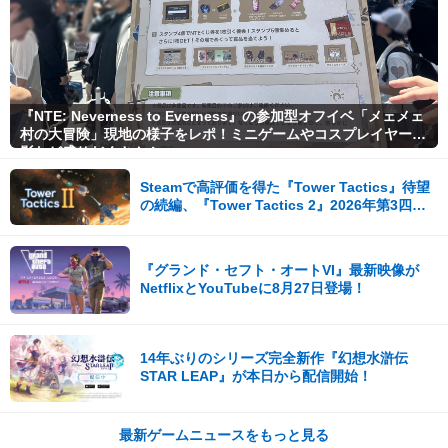
『NTE: Neverness to Everness』の参加型オフイベ「メェメェ
村の大冒険」現地の様子をレポ！ミニゲームやコスプレイヤー撮
影など盛りだくさん！
Steamで高評価を得た『Tower Tactics』待望
の続編、『Tower Tactics 2』2026年第3四半
期に早期アクセス開始
『グランド・セフト・オートVI』最新映像が
NetflixとYouTubeに8月27日登場！
14年ぶりのシリーズ完全新作『幻想水滸伝
STAR LEAP』が本日から配信開始！
最新ゲームニュースをもっと見る