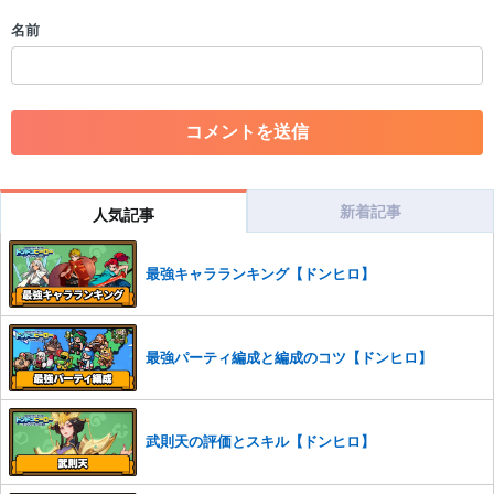
・個人情報の投稿や、他者のプライバシーを侵害する投稿
名前
・一度削除された投稿を再び投稿すること
・外部サイトへの誘導や宣伝
・アカウントの売買など金銭が絡む内容の投稿
・各ゲームのネタバレを含む内容の投稿
・その他、管理者が不適切と判断した投稿
コメントの削除につきましては下記フォームより申請をいた
だけますでしょうか。
新着記事
人気記事
コメントの削除を申請する
※投稿内容を確認後、順次対応さ
せていただきます。ご了承ください。
最強キャラランキング【ドンヒロ】
※一度削除したコメントは復元ができませんのでご注意くだ
さい。
また、過度な利用規約の違反や、弊社に損害の及ぶ内容の書き込みがあ
最強パーティ編成と編成のコツ【ドンヒロ】
った場合は、法的措置をとらせていただく場合もございますので、あら
かじめご理解くださいませ。
武則天の評価とスキル【ドンヒロ】