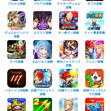
プロセカ攻略
ブルアカ攻略
マスターデュエル
ダフネ攻略
攻略
デュエルリンクス
ロススト攻略
キン肉マン攻略
ドット勇者攻略
攻略
ライD攻略
まおりゅう攻略
星矢ジャスティス
フェスバ攻略
攻略
リネージュM攻略
白猫プロジェクト
白猫テニス攻略
妖怪ウォッチ1ス
攻略
マホ攻略