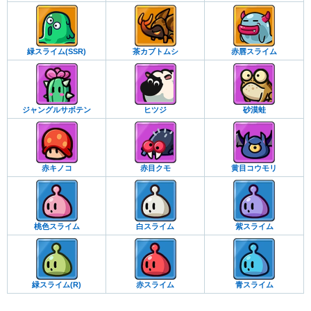
緑スライム(SSR)
茶カブトムシ
赤唇スライム
ジャングルサボテン
ヒツジ
砂漠蛙
赤キノコ
赤目クモ
黄目コウモリ
桃色スライム
白スライム
紫スライム
緑スライム(R)
赤スライム
青スライム