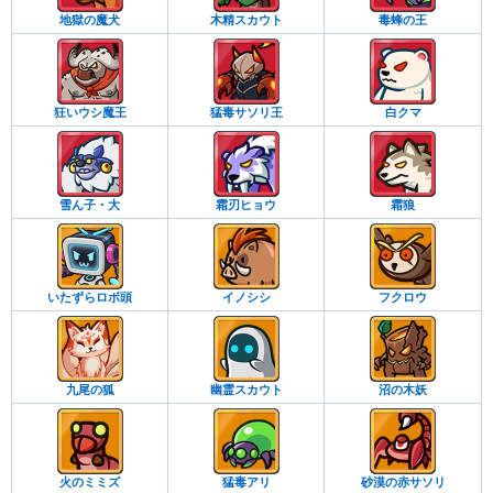
地獄の魔犬
木精スカウト
毒蜂の王
狂いウシ魔王
猛毒サソリ王
白クマ
雪ん子・大
霜刃ヒョウ
霜狼
いたずらロボ頭
イノシシ
フクロウ
九尾の狐
幽霊スカウト
沼の木妖
火のミミズ
猛毒アリ
砂漠の赤サソリ