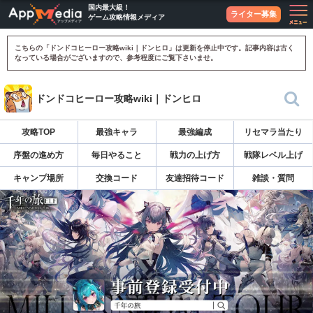
国内最大級！
ライター募集
ゲーム攻略情報メディア
こちらの「ドンドコヒーロー攻略wiki｜ドンヒロ」は更新を停止中です。記事内容は古く
なっている場合がございますので、参考程度にご覧下さいませ。
ドンドコヒーロー攻略wiki｜ドンヒロ
攻略TOP
最強キャラ
最強編成
リセマラ当たり
序盤の進め方
毎日やること
戦力の上げ方
戦隊レベル上げ
キャンプ場所
交換コード
友達招待コード
雑談・質問