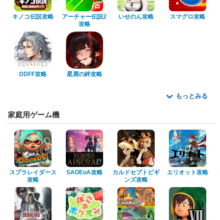
キノコ伝説攻略
アーチャー伝説2
いせのん攻略
スマグロ攻略
攻略
DDFF攻略
星屑の絆攻略
もっとみる
家庭用ゲーム機
スプラレイダース
SAOEoA攻略
カルドセプトビギ
エリオット攻略
攻略
ンズ攻略