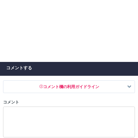
コメントする
コメント欄の利用ガイドライン
コメント
以下の書き込みを禁止とし、場合によってはコメント削除や書き込み制
限を行う可能性がございます。 あらかじめご了承ください。
・公序良俗に反する投稿
・スパムなど、記事内容と関係のない投稿
・誰かになりすます行為