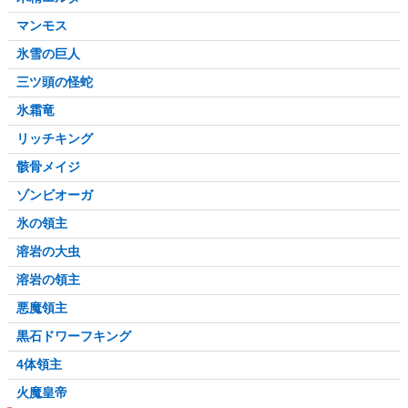
マンモス
氷雪の巨人
三ツ頭の怪蛇
氷霜竜
リッチキング
骸骨メイジ
ゾンビオーガ
氷の領主
溶岩の大虫
溶岩の領主
悪魔領主
黒石ドワーフキング
4体領主
火魔皇帝