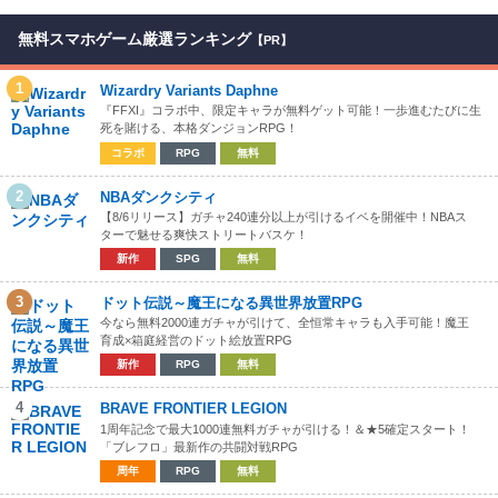
無料スマホゲーム厳選ランキング
【PR】
1
Wizardry Variants Daphne
『FFXI』コラボ中、限定キャラが無料ゲット可能！一歩進むたびに生
死を賭ける、本格ダンジョンRPG！
コラボ
RPG
無料
2
NBAダンクシティ
【8/6リリース】ガチャ240連分以上が引けるイベを開催中！NBAス
ターで魅せる爽快ストリートバスケ！
新作
SPG
無料
3
ドット伝説～魔王になる異世界放置RPG
今なら無料2000連ガチャが引けて、全恒常キャラも入手可能！魔王
育成×箱庭経営のドット絵放置RPG
新作
RPG
無料
4
BRAVE FRONTIER LEGION
1周年記念で最大1000連無料ガチャが引ける！＆★5確定スタート！
「ブレフロ」最新作の共闘対戦RPG
周年
RPG
無料