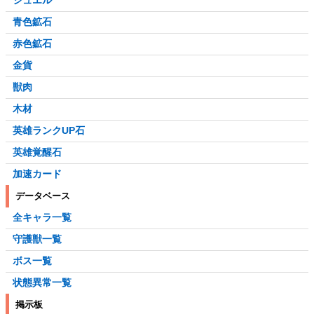
ジュエル
青色鉱石
赤色鉱石
金貨
獣肉
木材
英雄ランクUP石
英雄覚醒石
加速カード
データベース
全キャラ一覧
守護獣一覧
ボス一覧
状態異常一覧
掲示板