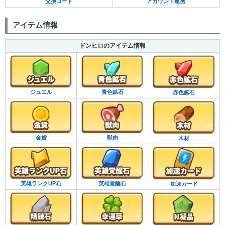
交換コード
アカウント連携
アイテム情報
ドンヒロのアイテム情報
ジュエル
青色鉱石
赤色鉱石
金貨
獣肉
木材
英雄ランクUP石
英雄覚醒石
加速カード