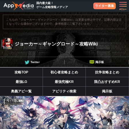
国内最大級！
ライター募集
ゲーム攻略情報メディア
こちらの「ジョーカー～ギャングロード～攻略Wiki」は更新を停止中です。記事内容は古
くなっている場合がございますので、参考程度にご覧下さいませ。
ジョーカー～ギャングロード～攻略Wiki
Twitter
掲示板
攻略TOP
初心者攻略まとめ
抗争攻略まとめ
最強LG
最強究極KR
限凸おすすめKR
奥義アビ一覧
アビリティ検索
掲示板