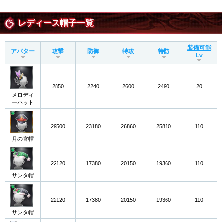
レディース帽子一覧
装備可能
アバター
攻撃
防御
特攻
特防
Lv
2850
2240
2600
2490
20
メロディ
ーハット
29500
23180
26860
25810
110
月の官帽
22120
17380
20150
19360
110
サンタ帽
22120
17380
20150
19360
110
サンタ帽