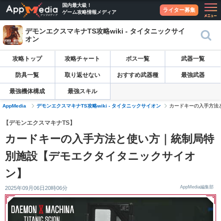
国内最大級！
ライター募集
ゲーム攻略情報メディア
デモンエクスマキナTS攻略wiki - タイタニックサイ
オン
攻略トップ
攻略チャート
ボス一覧
武器一覧
防具一覧
取り返せない
おすすめ武器種
最強武器
最強機体構成
最強スキル
AppMedia
デモンエクスマキナTS攻略wiki - タイタニックサイオン
カードキーの入手方法
【デモンエクスマキナTS】
カードキーの入手方法と使い方｜統制局特
別施設【デモエクタイタニックサイオ
ン】
AppMedia編集部
2025年09月06日20時06分