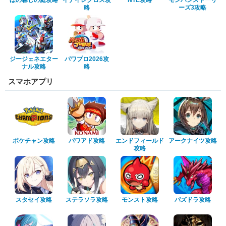
ほの暮しの庭攻略
イナイレクロス攻
NTE攻略
モンハンストーリ
略
ーズ3攻略
ジージェネエター
パワプロ2026攻
ナル攻略
略
スマホアプリ
ポケチャン攻略
パワアド攻略
エンドフィールド
アークナイツ攻略
攻略
スタセイ攻略
ステラソラ攻略
モンスト攻略
パズドラ攻略