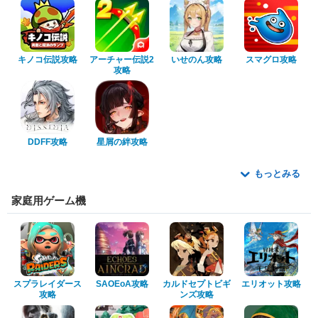
キノコ伝説攻略
アーチャー伝説2
いせのん攻略
スマグロ攻略
攻略
DDFF攻略
星屑の絆攻略
もっとみる
家庭用ゲーム機
スプラレイダース
SAOEoA攻略
カルドセプトビギ
エリオット攻略
攻略
ンズ攻略