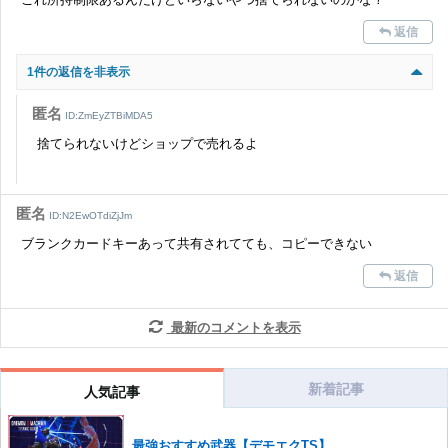
返信
1件の返信を非表示
匿名
ID:ZmEyZTBiMDA5
捨てられないけどショップで売れるよ
匿名
ID:N2EwOTdiZjJm
ブランクカードキーあって共有されてても、コピーできない
返信
最新のコメントを表示
新着記事
人気記事
最強おすすめ武器【デモエクTS】