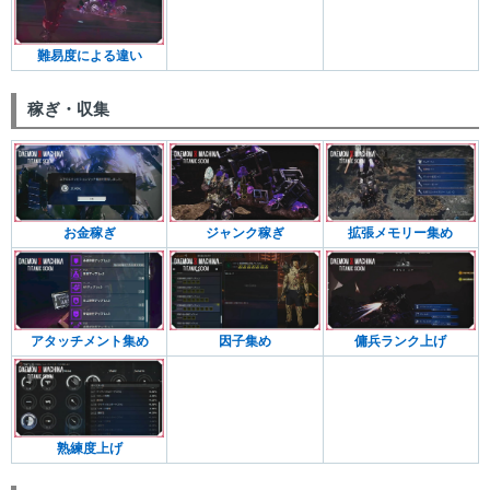
難易度による違い
稼ぎ・収集
お金稼ぎ
ジャンク稼ぎ
拡張メモリー集め
アタッチメント集め
因子集め
傭兵ランク上げ
熟練度上げ