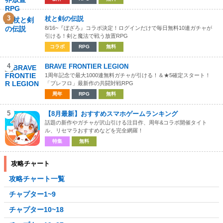
3
杖と剣の伝説
8/16~『ぼざろ』コラボ決定！ログインだけで毎日無料10連ガチャが
引ける！剣と魔法で戦う放置RPG
コラボ
RPG
無料
4
BRAVE FRONTIER LEGION
1周年記念で最大1000連無料ガチャが引ける！＆★5確定スタート！
「ブレフロ」最新作の共闘対戦RPG
周年
RPG
無料
5
【8月最新】おすすめスマホゲームランキング
話題の新作やガチャが沢山引ける注目作、周年&コラボ開催タイト
ル、リセマラおすすめなどを完全網羅！
特集
無料
攻略チャート
攻略チャート一覧
チャプター1~9
チャプター10~18