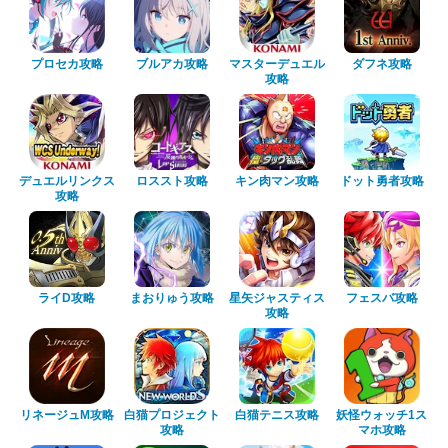
プロセカ攻略
ブルアカ攻略
マスターデュエル
ダフネ攻略
攻略
デュエルリンクス
ロススト攻略
キン肉マン攻略
ドット勇者攻略
攻略
ライD攻略
まおりゅう攻略
星矢ジャスティス
フェスバ攻略
攻略
リネージュM攻略
白猫プロジェクト
白猫テニス攻略
妖怪ウォッチ1ス
攻略
マホ攻略