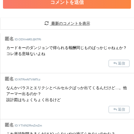
・その他、管理者が不適切と判断した投稿
コメントの削除につきましては下記フォームより申請をいた
だけますでしょうか。
最新のコメントを表示
コメントの削除を申請する
※投稿内容を確認後、順次対応さ
せていただきます。ご了承ください。
匿名
ID:ODVmMGJjNTRi
※一度削除したコメントは復元ができませんのでご注意くだ
カードキーのダンジョンで得られる報酬同じものばっかじゃねぇか？
さい。
コレ潜る意味ないよね
また、過度な利用規約の違反や、弊社に損害の及ぶ内容の書き込みがあ
返信
った場合は、法的措置をとらせていただく場合もございますので、あら
かじめご理解くださいませ。
匿名
ID:NTRmNTViMTcz
なんかパラスとエリクシとベルセルクばっか出てくるんだけど…。他
アーマー出るのか？
設計図はちょくちょく出るけど
返信
匿名
ID:YTI4N2RmZmZm
これ所持制限あるんだけどいらないやつ捨てられないのかな？