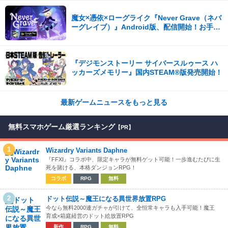
魔女×憑依×ローグライク『Never Grave（ネバ
ーグレイブ）』Android版、配信開始！お手頃
価格の780円！
『デジモンストーリー サイバースルゥース ハ
ッカーズメモリー』国内STEAM®版発売開始！
最新ゲームニュースをもっと見る
無料スマホゲーム厳選ランキング
【PR】
1
Wizardry Variants Daphne
『FFXI』コラボ中、限定キャラが無料ゲット可能！一歩進むたびに生
死を賭ける、本格ダンジョンRPG！
コラボ
RPG
無料
2
ドット伝説～魔王になる異世界放置RPG
今なら無料2000連ガチャが引けて、全恒常キャラも入手可能！魔王
育成×箱庭経営のドット絵放置RPG
新作
RPG
無料