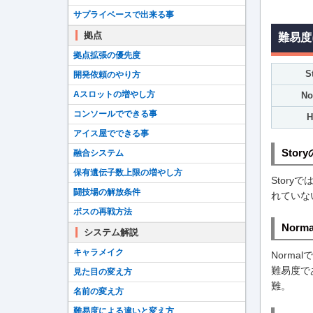
サプライベースで出来る事
拠点
難易度
拠点拡張の優先度
S
開発依頼のやり方
Aスロットの増やし方
No
コンソールでできる事
H
アイス屋でできる事
Stor
融合システム
保有遺伝子数上限の増やし方
Stor
闘技場の解放条件
れていな
ボスの再戦方法
Norm
システム解説
キャラメイク
Norm
難易度で
見た目の変え方
難。
名前の変え方
難易度による違いと変え方