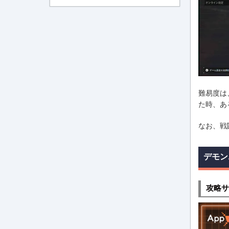
難易度は
た時、あ
なお、戦
デモン
攻略サ