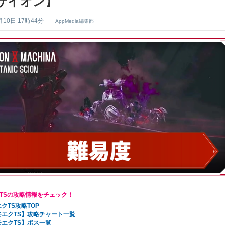
サイオン】
月10日 17時44分
AppMedia編集部
TSの攻略情報をチェック！
クTS攻略TOP
モエクTS】攻略チャート一覧
モエクTS】ボス一覧