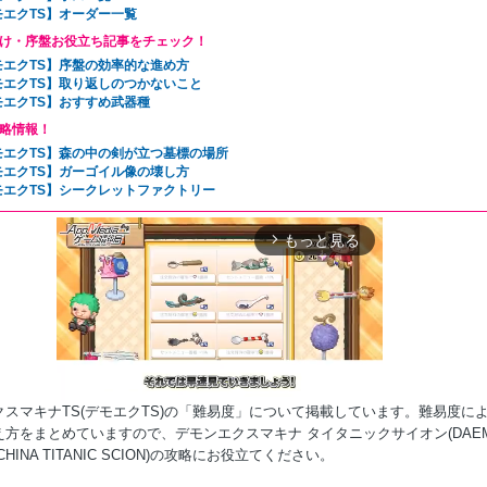
モエクTS】オーダー一覧
け・序盤お役立ち記事をチェック！
モエクTS】序盤の効率的な進め方
モエクTS】取り返しのつかないこと
モエクTS】おすすめ武器種
略情報！
モエクTS】森の中の剣が立つ墓標の場所
モエクTS】ガーゴイル像の壊し方
モエクTS】シークレットファクトリー
もっと見る
arrow_forward_ios
クスマキナTS(デモエクTS)の「難易度」について掲載しています。難易度に
え方をまとめていますので、デモンエクスマキナ タイタニックサイオン(DAE
ACHINA TITANIC SCION)の攻略にお役立てください。
Mute