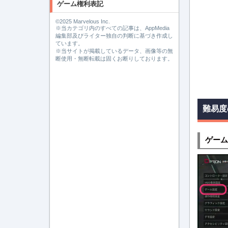
ゲーム権利表記
©2025 Marvelous Inc.
※当カテゴリ内のすべての記事は、AppMedia
編集部及びライター独自の判断に基づき作成し
ています。
※当サイトが掲載しているデータ、画像等の無
断使用・無断転載は固くお断りしております。
難易度
ゲーム