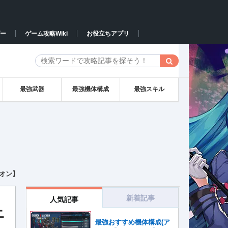
ー
ゲーム攻略Wiki
お役立ちアプリ
最強武器
最強機体構成
最強スキル
オン】
新着記事
人気記事
ニ
最強おすすめ機体構成(ア