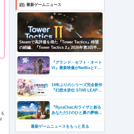
最新ゲームニュース
Steamで高評価を得た『Tower Tactics』待望
の続編、『Tower Tactics 2』2026年第3四半期
に早期アクセス開始
『グランド・セフト・オート
VI』最新映像がNetflixとYou
Tubeに8月27日登場！
14年ぶりのシリーズ完全新作
『幻想水滸伝 STAR LEAP』
が本日から配信開始！
『RyzaChat:AIライザと創る
あなただけのひと夏の夢物
よる
語』レビュー。会話を中心に
M
自由な冒険を進めていくシス
最新ゲームニュースをもっと見る
テムはこれまでにない新鮮な