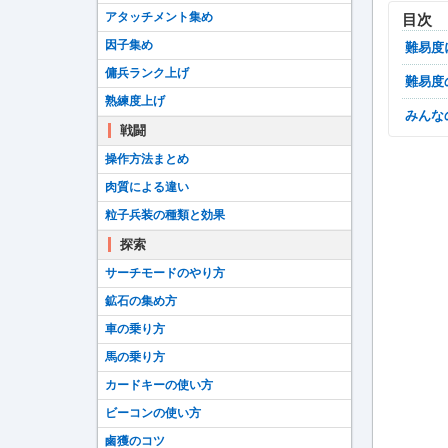
アタッチメント集め
目次
因子集め
難易
傭兵ランク上げ
難易
熟練度上げ
みん
戦闘
操作方法まとめ
肉質による違い
粒子兵装の種類と効果
探索
サーチモードのやり方
鉱石の集め方
車の乗り方
馬の乗り方
カードキーの使い方
ビーコンの使い方
鹵獲のコツ