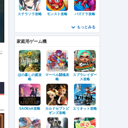
ステラソラ攻略
モンスト攻略
パズドラ攻略
もっとみる
家庭用ゲーム機
じ
ほの暮しの庭攻
マーベル闘魂攻
スプラレイダー
略
略
ス攻略
SAOEoA攻略
カルドセプトビ
エリオット攻略
ギンズ攻略