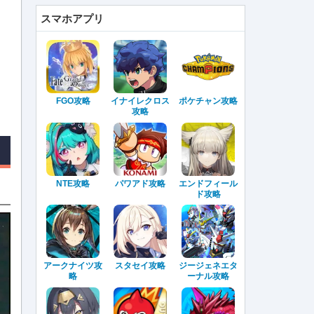
スマホアプリ
FGO攻略
イナイレクロス
ポケチャン攻略
攻略
NTE攻略
パワアド攻略
エンドフィール
ド攻略
アークナイツ攻
スタセイ攻略
ジージェネエタ
略
ーナル攻略