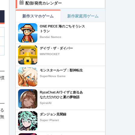
配信/発売カレンダー
新作スマホゲーム
新作家庭用ゲーム
ONE PIECE 海のごちそうレス
トラン
Bandai Namco
デイヴ・ザ・ダイバー
MINTROCKET
モンスターループ：獣神転生
SuperNova Game
や慣
RyzaChat:AIライザと創るあ
なただけのひと夏の夢物語
SpiralAI
いる
ダンジョン見聞録
が無
Super Planet