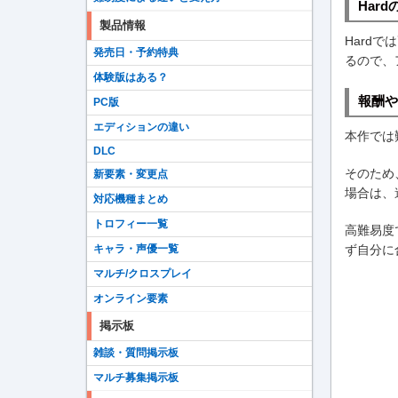
Har
製品情報
Hard
発売日・予約特典
るので、
体験版はある？
報酬や
PC版
エディションの違い
本作では
DLC
そのため
新要素・変更点
場合は、
対応機種まとめ
トロフィー一覧
高難易度
ず自分に
キャラ・声優一覧
マルチ/クロスプレイ
オンライン要素
掲示板
雑談・質問掲示板
マルチ募集掲示板