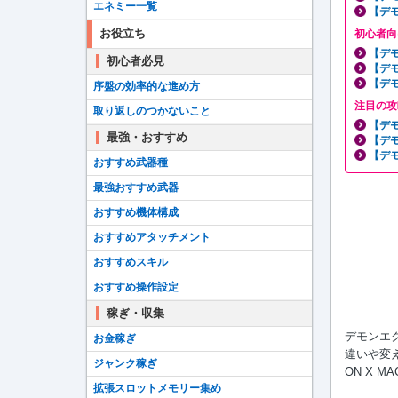
エネミー一覧
【デ
お役立ち
初心者向
【デ
初心者必見
【デ
【デ
序盤の効率的な進め方
注目の攻
取り返しのつかないこと
【デ
最強・おすすめ
【デ
【デ
おすすめ武器種
最強おすすめ武器
おすすめ機体構成
おすすめアタッチメント
おすすめスキル
おすすめ操作設定
稼ぎ・収集
デモンエ
お金稼ぎ
違いや変
ジャンク稼ぎ
ON X M
拡張スロットメモリー集め