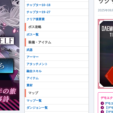
ック
チャプター10~18
2025年09
チャプター19~27
クリア後要素
ボス攻略
ボス一覧
装備・アイテム
武器
アーマー
アタッチメント
融合スキル
アイテム
素材
マップ
デモエク
マップ一覧
デモエ
【デ
ダンジョン一覧
【デ