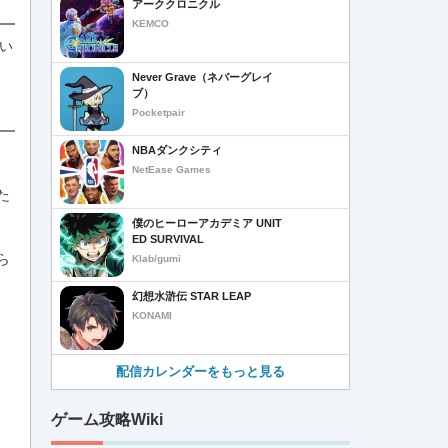
アーククロニクル
KEMCO
い
Never Grave（ネバーグレイ
ブ）
Pocketpair
NBAダンクシティ
NetEase Games
た
僕のヒーローアカデミア UNIT
ED SURVIVAL
ら
Klab/gumi
幻想水滸伝 STAR LEAP
KONAMI
配信カレンダーをもっと見る
ゲーム攻略Wiki