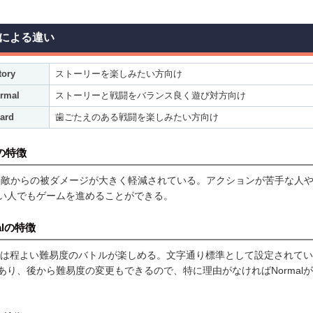
による違い
tory
ストーリーを楽しみたい方向け
rmal
ストーリーと戦闘をバランス良く遊び対方向け
ard
歯ごたえのある戦闘を楽しみたい方向け
yの特徴
yでは敵からの被ダメージが大きく軽減されている。アクションが苦手な人
い人でもゲームを進めることができる。
alの特徴
alでは程よい難易度のバトルが楽しめる。文字通り標準として設定されて
あり、後から難易度の変更もできるので、特に理由がなければNormal