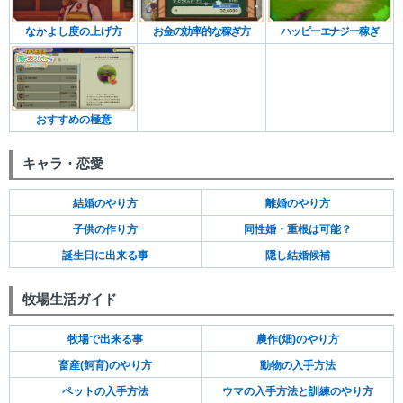
なかよし度の上げ方
お金の効率的な稼ぎ方
ハッピーエナジー稼ぎ
おすすめの極意
キャラ・恋愛
結婚のやり方
離婚のやり方
子供の作り方
同性婚・重根は可能？
誕生日に出来る事
隠し結婚候補
牧場生活ガイド
牧場で出来る事
農作(畑)のやり方
畜産(飼育)のやり方
動物の入手方法
ペットの入手方法
ウマの入手方法と訓練のやり方