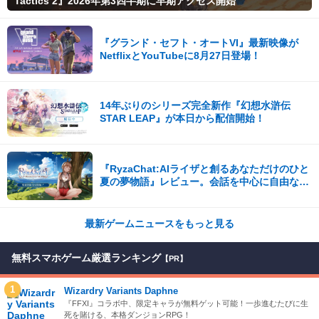
Tactics 2』2026年第3四半期に早期アクセス開始
『グランド・セフト・オートVI』最新映像が
NetflixとYouTubeに8月27日登場！
14年ぶりのシリーズ完全新作『幻想水滸伝
STAR LEAP』が本日から配信開始！
『RyzaChat:AIライザと創るあなただけのひと
夏の夢物語』レビュー。会話を中心に自由な冒
険を進めていくシステムはこれまでにない新鮮
な体験が楽しめる【先行プレイレポート】
最新ゲームニュースをもっと見る
無料スマホゲーム厳選ランキング
【PR】
1
Wizardry Variants Daphne
『FFXI』コラボ中、限定キャラが無料ゲット可能！一歩進むたびに生
死を賭ける、本格ダンジョンRPG！