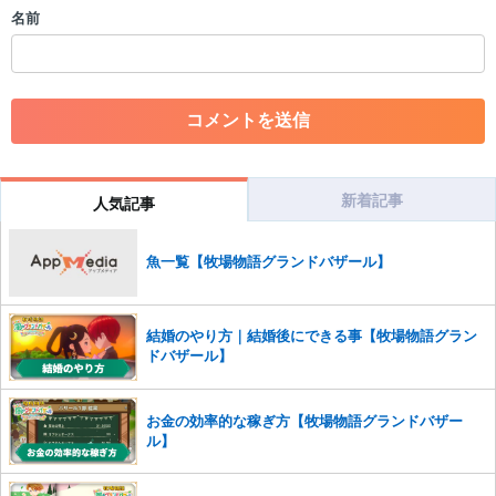
・個人情報の投稿や、他者のプライバシーを侵害する投稿
名前
・一度削除された投稿を再び投稿すること
・外部サイトへの誘導や宣伝
・アカウントの売買など金銭が絡む内容の投稿
・各ゲームのネタバレを含む内容の投稿
・その他、管理者が不適切と判断した投稿
コメントの削除につきましては下記フォームより申請をいた
だけますでしょうか。
新着記事
人気記事
コメントの削除を申請する
※投稿内容を確認後、順次対応さ
せていただきます。ご了承ください。
魚一覧【牧場物語グランドバザール】
※一度削除したコメントは復元ができませんのでご注意くだ
さい。
また、過度な利用規約の違反や、弊社に損害の及ぶ内容の書き込みがあ
結婚のやり方｜結婚後にできる事【牧場物語グラン
った場合は、法的措置をとらせていただく場合もございますので、あら
ドバザール】
かじめご理解くださいませ。
お金の効率的な稼ぎ方【牧場物語グランドバザー
ル】