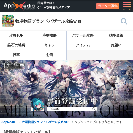
国内最大級！
ライター募集
ゲーム攻略情報メディア
牧場物語グランドバザール攻略wiki
攻略TOP
序盤攻略
バザール攻略
効率金策
鉱石の場所
キャラ
アイテム
お願い
行事
お店
AppMedia
牧場物語グランドバザール攻略wiki
ダブルジャンプのやり方とメリット
【牧場物語グランドバザール】