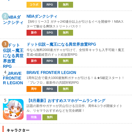
コラボ
RPG
無料
2
NBAダンクシティ
【8/6リリース】ガチャ240連分以上が引けるイベを開催中！NBAス
ターで魅せる爽快ストリートバスケ！
新作
SPG
無料
3
ドット伝説～魔王になる異世界放置RPG
今なら無料2000連ガチャが引けて、全恒常キャラも入手可能！魔王
育成×箱庭経営のドット絵放置RPG
新作
RPG
無料
4
BRAVE FRONTIER LEGION
1周年記念で最大1000連無料ガチャが引ける！＆★5確定スタート！
「ブレフロ」最新作の共闘対戦RPG
周年
RPG
無料
5
【8月最新】おすすめスマホゲームランキング
話題の新作やガチャが沢山引ける注目作、周年&コラボ開催タイト
ル、リセマラおすすめなどを完全網羅！
特集
無料
キャラクター