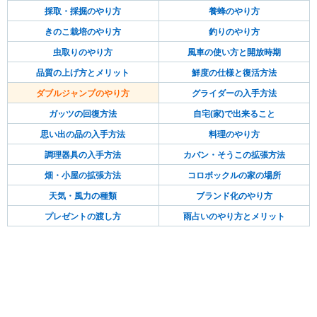
採取・採掘のやり方
養蜂のやり方
きのこ栽培のやり方
釣りのやり方
虫取りのやり方
風車の使い方と開放時期
品質の上げ方とメリット
鮮度の仕様と復活方法
ダブルジャンプのやり方
グライダーの入手方法
ガッツの回復方法
自宅(家)で出来ること
思い出の品の入手方法
料理のやり方
調理器具の入手方法
カバン・そうこの拡張方法
畑・小屋の拡張方法
コロボックルの家の場所
天気・風力の種類
ブランド化のやり方
プレゼントの渡し方
雨占いのやり方とメリット