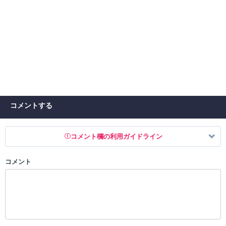
コメントする
コメント欄の利用ガイドライン
コメント
以下の書き込みを禁止とし、場合によってはコメント削除や書き込み制
限を行う可能性がございます。 あらかじめご了承ください。
・公序良俗に反する投稿
・スパムなど、記事内容と関係のない投稿
・誰かになりすます行為