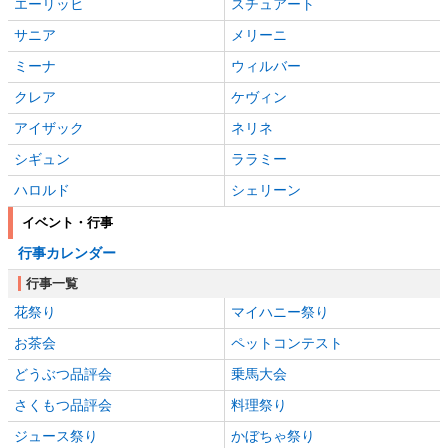
エーリッヒ
スチュアート
サニア
メリーニ
ミーナ
ウィルバー
クレア
ケヴィン
アイザック
ネリネ
シギュン
ララミー
ハロルド
シェリーン
イベント・行事
行事カレンダー
行事一覧
花祭り
マイハニー祭り
お茶会
ペットコンテスト
どうぶつ品評会
乗馬大会
さくもつ品評会
料理祭り
ジュース祭り
かぼちゃ祭り