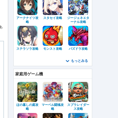
アークナイツ攻
スタセイ攻略
ジージェネエタ
。
略
ーナル攻略
あ
ステラソラ攻略
モンスト攻略
パズドラ攻略
もっとみる
家庭用ゲーム機
ほの暮しの庭攻
マーベル闘魂攻
スプラレイダー
略
略
ス攻略