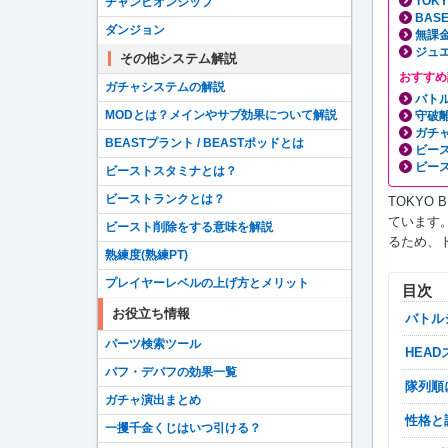
TOK
チャンピオンシップ
BAS
ダンジョン
無課
ジュ
その他システム解説
おすすめ
ガチャシステムの解説
バト
MODとは？メインやサブ効果について解説
守破
ガチ
BEASTプラント / BEASTポッドとは
ビー
ビー
ビーストスタミナとは？
ビーストランクとは？
TOKYO
ています
ビースト削除をする意味を解説
るため、
熟練度(熟練PT)
プレイヤーレベルの上げ方とメリット
目次
お役立ち情報
バト
パーツ検索ツール
HEA
バフ・デバフの効果一覧
隊列
ガチャ演出まとめ
性格
一攫千金くじはいつ引ける？