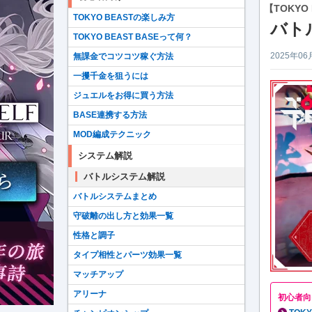
【TOKYO
TOKYO BEASTの楽しみ方
バト
TOKYO BEAST BASEって何？
2025年06
無課金でコツコツ稼ぐ方法
一攫千金を狙うには
ジュエルをお得に買う方法
BASE連携する方法
MOD編成テクニック
システム解説
バトルシステム解説
バトルシステムまとめ
守破離の出し方と効果一覧
性格と調子
タイプ相性とパーツ効果一覧
マッチアップ
アリーナ
初心者向