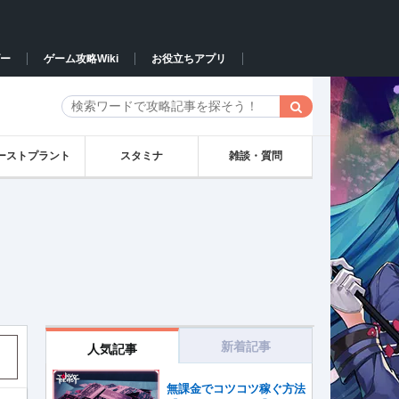
ー
ゲーム攻略Wiki
お役立ちアプリ
ーストプラント
スタミナ
雑談・質問
新着記事
人気記事
く
無課金でコツコツ稼ぐ方法