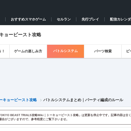
おすすめスマホゲーム
セルラン
先行プレイ
配信カレンダ
｜トーキョービースト攻略
バトルシステム
う！
ゲームの楽しみ方
パーツ検索
ビ
i｜トーキョービースト攻略
バトルシステムまとめ｜パーティ編成のルール
OKYO BEAST TRIALS攻略Wiki｜トーキョービースト攻略」は更新を停止中です。記事内容は古
場合がございますので、参考程度にご覧下さいませ。