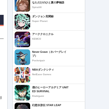
なただけのひと夏の夢物語
SpiralAI
ダンジョン見聞録
Super Planet
アーククロニクル
KEMCO
Never Grave（ネバーグレイ
ブ）
Pocketpair
NBAダンクシティ
NetEase Games
僕のヒーローアカデミア UNIT
ED SURVIVAL
Klab/gumi
順
幻想水滸伝 STAR LEAP