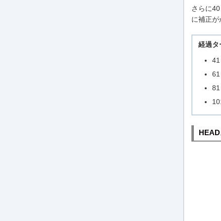
さらに4
に補正が
経過タ
4
6
8
1
HEA