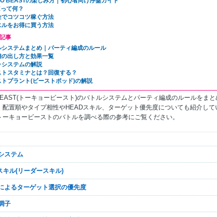
YO BEASTの楽しみ方｜初心者向け序盤ガイド
Eって何？
金でコツコツ稼ぐ方法
エルをお得に買う方法
記事
ルシステムまとめ｜パーティ編成のルール
離の出し方と効果一覧
ャシステムの解説
ストスタミナとは？回復する？
ストプラント(ビーストポッド)の解説
 BEAST(トーキョービースト)のバトルシステムとパーティ編成のルールをまと
。配置順やタイプ相性やHEADスキル、ターゲット優先度についても紹介して
トーキョービーストのバトルを調べる際の参考にご覧ください。
ルシステム
Dスキル(リーダースキル)
順によるターゲット選択の優先度
と調子