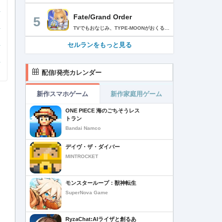
Fate/Grand Order
5
TVでもおなじみ、TYPE-MOONがおくるFateのRPG！ スマホでも本格的なRPGが楽しめる。 文字数にして500万字超という、圧倒的なボリュームを堪能できるストーリー！ 本編以外にもキャラクターごとにストーリーを用意し、Fateファンも今回はじめてFateの世界を体験される方も十分満足いただける内容となっています。 【あらすじ】 西暦2015年。 地球の未来を観測するカルデアは、2017年以降の人類史が崩壊している事実を確認した。 昨日まで確かに存在していた2115年までの“約束された未来”は、何の前触れもなく突如として消え去ったのだ。 なぜ。どうして。だれが。どうやって。 西暦2004年 日本 ある地方都市。 ここに今まではなかった、「観測できない領域」が現れたと。 カルデアはこれを人類絶滅の原因と仮定し、いまだ実験段階だった第六の実験を決行する事となった。 それは過去への時間旅行。 人間を霊子化させて過去に送りこみ、事象に介入する事で時空の特異点を解明、あるいは破壊する禁断の儀式。 その名を人理守護指令、グランドオーダー。 人類を守るために人類史に立ち向かう、運命と戦うものたちの総称である。 【ゲーム概要】 スマホに最適化された簡単操作のコマンドオーダーバトル！ プレイヤーはマスターとなって英霊たちを操り敵を倒し謎を解明していく。 好みの英霊で戦うか、強い英霊で戦うかバトルスタイルはプレイヤーしだい。 ◆豪華声優陣が続々参加 青木志貴、茜屋日海夏、赤羽根健治、明坂聡美、浅川悠、朝日奈丸佳、阿澄佳奈、阿部彬名、阿部敦、阿部里果、雨宮天、新井里美、井口裕香、井澤詩織、石川界人、石川由依、石谷春貴、伊瀬茉莉也、市ノ瀬加那、伊藤彩沙、伊藤かな恵、伊東健人、伊藤静、伊藤美紀、稲田徹、井上和彦、井上喜久子、井上麻里奈、伊丸岡篤、石見舞菜香、上坂すみれ、植田佳奈、上田麗奈、内田真礼、内田雄馬、内山昂輝、梅原裕一郎、江川央生、江口拓也、江越彬紀、遠藤綾、大久保瑠美、大空直美、大塚明夫、大塚芳忠、大原さやか、大和田仁美、岡本信彦、置鮎龍太郎、小倉唯、小澤亜李、小野賢章、小野大輔、小野友樹、小見川千明、かかずゆみ、柿原徹也、加隈亜衣、笠間淳、加瀬康之、門脇舞以、金元寿子、神尾晋一郎、茅野愛衣、川澄綾子、河西健吾、川野剛稔、神奈延年、鬼頭明里、木村珠莉、木村良平、桐本拓哉、釘宮理恵、久野美咲、黒木ほの香、黒田崇矢、桑原由気、KENN、高野麻里佳、古賀葵、小清水亜美、後藤邑子、小西克幸、小林千晃、小林ゆう、小林裕介、小原好美、小松未可子、子安武人、小山力也、近藤玲奈、斎賀みつき、西前忠久、斉藤壮馬、斎藤千和、坂本真綾、佐倉綾音、櫻井孝宏、佐藤聡美、佐藤利奈、沢城みゆき、下屋則子、島﨑信長、嶋村侑、庄司宇芽香、白石晴香、新垣樽助、真堂圭、末柄里恵、杉田智和、杉山紀彰、鈴木達央、鈴木崚汰、鈴代紗弓、鈴村健一、諏訪彩花、諏訪部順一、関俊彦、関智一、瀬戸麻沙美、芹澤優、仙台エリ、千本木彩花、園崎未恵、大地葉、高乃麗、高野直子、高橋花林、高橋李依、高山みなみ、武内駿輔、竹内良太、武田華、田中敦子、田中美海、田中理恵、谷山紀章、種﨑敦美、種田梨沙、田丸篤志、田村睦心、田村ゆかり、丹下桜、千葉繁、千葉翔也、津田健次郎、紡木吏佐、鶴岡聡、寺崎裕香、寺島拓篤、東山奈央、土岐隼一、飛田展男、戸松遥、豊永利行、鳥海浩輔、中井和哉、中田譲治、長縄まりあ、仲村美沙希、中村悠一、名塚佳織、生天目仁美、浪川大輔、能登麻美子、野中藍、乃村健次、土師孝也、長谷川育美、花江夏樹、花澤香菜、花守ゆみり、早見沙織、原由実、春野杏、潘めぐみ、日岡なつみ、日笠陽子、日野聡、平川大輔、ファイルーズあい、福圓美里、福西勝也、福山潤、藤井隼、藤沼建人、ブリドカットセーラ恵美、古川慎、保志総一朗、星野貴紀、堀内賢雄、堀江由衣、本多真梨子、本多陽子、本渡楓、前野智昭、M・A・O、増田俊樹、Machico、松風雅也、真殿光昭、マフィア梶田、三上哲、三木眞一郎、水樹奈々、水島大宙、水橋かおり、緑川光、水瀬いのり、南央美、峯田茉優、宮野真守、宮本充、村瀬歩、森川智之、森田了介、森永千才、森なな子、諸星すみれ、安井邦彦、山路和弘、山下大輝、山下七海、山寺宏一、山根綺、山野井仁、山村響、悠木碧、ゆかな、遊佐浩二、吉野裕行、佳村はるか、米澤円、若林直美、和氣あず未、和多田美咲（50音順） ◆全体構成・メインシナリオ・シナリオ・総監督 奈須きのこ ◆リードキャラクターデザイナー 武内崇 ◆アートディレクション TYPE-MOON ◆メインシナリオ・シナリオ執筆 東出祐一郎、桜井光 水瀬葉月、星空めてお ◆ゲストライター amphibian、虚淵玄（ニトロプラス）、acpi、ＯＫＳＧ（TYPE-MOON）、経験値、小太刀右京、三田誠、たけのこ星人、橘公司、田中天（株式会社フラッグノーツ）、成田良悟、鋼屋ジン、ひろやまひろし、円居挽、茗荷屋甚六、矢野俊策（株式会社フラッグノーツ）、リヨ（50音順） ◆キャラクターデザイン I-IV、蒼月タカオ（TYPE-MOON）、AKIRA、Azusa、東冬、荒野、Anmi、池澤真、石田あきら、いみぎむる、兔ろうと、羽海野チカ、大森葵、岡崎武士、okojo、およ、加藤いつわ、カワグチタケシ、きばどりリュー、桐原小鳥、ギンカ、倉花千夏、黒星紅白、小梅けいと、近衛乙嗣、小松崎類、こやまひろかず（TYPE-MOON）、西藤浩樹（LASENGLE）、saitom、坂本みねぢ、佐々木少年、サテー、色素、縞うどん（TYPE-MOON）、島田フミカネ、しまどりる、sime、下越（TYPE-MOON）、シャカＰ（LASENGLE）、白浜鴎、しらび、白峰、真じろう、STAR影法師、曽我誠、タイキ、高橋慶太郎、高山箕犀、竹、武中英雄、武梨えり、たけのこ星人、TAKOLEGS、田島昭宇、タスクオーナ、danciao、中央東口、CHOCO、悌太、Dd、天空すふぃあ、DANGERDROP、toi8、トリダモノ、中原、なまにくATK、西出ケンゴロー、nipi、ネコタワワ、NOCO、pako、林けゐ、原田たけひと、春野友矢、ばん！、Bすけ、左、ヒライユキオ、平野稜二、広江礼威、ひろやまひろし、PFALZ、ぶくろて、huke、BLACK（TYPE-MOON）、古海鐘一、BUNBUN、hou、ホトソウカ、本庄雷太、前田浩孝、マシマサキ、また、松竜、Mika Pikazo、緑川美帆、三輪士郎、村山竜大、めろん22、望月けい、元村人、森井しづき、森山大輔、山中虎鉄、YOCO_N（LASENGLE）、余湖裕輝、米山舞、La-na、lack、リヨ、Ryota-H、輪くすさが、redjuice、ReDrop、ろび～な、ワダアルコ、渡れい（50音順） このアプリケーションには、（株）ＣＲＩ・ミドルウェアの「CRIWARE（TM）」が使用されています。
セルランをもっと見る
配信/発売カレンダー
新作スマホゲーム
新作家庭用ゲーム
ONE PIECE 海のごちそうレス
トラン
Bandai Namco
デイヴ・ザ・ダイバー
MINTROCKET
モンスターループ：獣神転生
SuperNova Game
RyzaChat:AIライザと創るあ