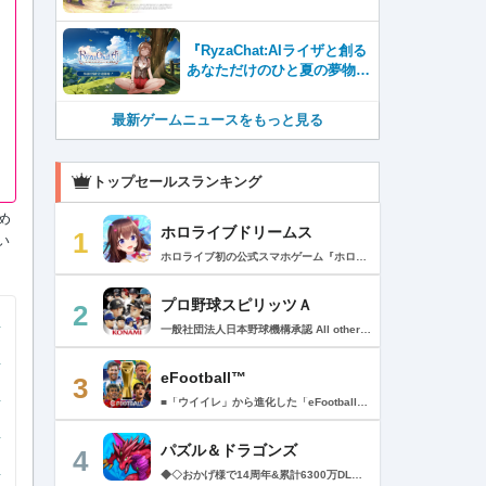
が本日から配信開始！
『RyzaChat:AIライザと創る
あなただけのひと夏の夢物
語』レビュー。会話を中心に
自由な冒険を進めていくシス
最新ゲームニュースをもっと見る
テムはこれまでにない新鮮な
体験が楽しめる【先行プレイ
レポート】
トップセールスランキング
め
ホロライブドリームス
1
い
ホロライブ初の公式スマホゲーム『ホロライブドリームス(ホロドリ)』がリズム&RPGとして登場！ リズムゲームを中心に、テーマパークの発展やミニゲームなど多彩なコンテンツを収録！ 総勢50名以上のホロライブメンバーが登場し、初期収録楽曲はなんと150曲以上！ ホロライブのファンも、初めての方も幅広く楽しめる作品で、遊び方はあなた次第！ ▼本格リズムゲーム▼ 公式MVやライブ映像を背景に、本格リズムゲームが楽しめる！ 自分だけのオリジナル譜面を作って公開できる「クリエイト譜面」機能を搭載！ ・超高難度のやり込み譜面 ・タレントへの愛を詰め込んだ譜面 ・みんなで楽しめるネタ譜面 などなど、世界中のプレイヤーがつくった譜面で遊んで、楽しさ無限大！ リズムゲームが苦手な方でもオート機能で安心して遊べる！ タレント育成/編成でスコアアップを目指そう！ ▼初期収録楽曲は150曲以上▼ ホロライブ楽曲から人気カバー楽曲まで幅広く収録！ 最新ヒットから定番曲までラインナップ！ 【ホロライブ楽曲】 ・ビビデバ ・Shiny Smily Story ・BLUE CLAPPER ほか 【カバー楽曲】 ・勇者 ・メギツネ ・わたしの一番かわいいところ ほか ▼ゲームの舞台はテーマパーク▼ 舞台は、世界のどこかに浮かぶ無人島。 ホロライブメンバーと力を合わせ、夢のテーマパークを発展させていく。 リズムゲームやミニゲームをプレイしてクエストを進行しパークを発展させよう！ ホロメンクエストをプレイすることで、操作タレントが増えていく！ 推しホロメンを解放して、夢のテーマパークを作り上げよう！ ホロライブらしさあふれる施設も多数登場！ このゲームだけのオリジナルストーリーも展開！ 夢のテーマパーク完成を目指そう！ ▼1人でもみんなでも楽しめるミニゲーム▼ ひとりでも、みんなでも楽しめる多彩なミニゲームを収録！ マルチプレイ搭載で、協力や対戦で盛り上がろう！ 難しいアクションが苦手な方でも楽しめるシンプル操作のミニゲームも収録！ 短時間で遊べるカジュアルなものから、繰り返し挑戦したくなるやり込み系まで幅広くラインナップ！ プレイして報酬を獲得し、育成やパーク発展をさらに加速させよう！ ▼公式サイト：https://www.hololive-dreams.com ▼利用規約：https://www.hololive-dreams.com/terms ▼プライバシーポリシー：https://qualiarts.jp/privacy ▼Ⓒ COVER / Ⓒ QualiArts, Inc. +++++++++++++++++++++++++++++++++++++++++++++++++++++++++++ このアプリケーションには、株式会社Live2Dの「Live2D」が使用されています。
プロ野球スピリッツＡ
2
一般社団法人日本野球機構承認 All other copyrights or trademarks are the property of their respective owners and are used under license. --------------------------------------------- リアルプロ野球ゲームの決定版がついに登場！ 最高の映像クオリティでプロ野球の臨場感を再現 鍛え上げた最強のチームで日本一を目指そう！ --------------------------------------------- ◇重要なお知らせ◇ ・本アプリはオンラインゲームです。通信可能な環境でお楽しみ下さい。 ・チュートリアル終了時に約650MBのダウンロードが必要です。 ・動作環境 対応OS：iOS 15.0以降、iPadOS 15.0以降 対応端末：iPhone 6s/6s Plus以降、iPad（第5世代）以降、iPad Air 2以降、iPad mini 4以降、iPod touch（第7世代）以降、iPad Pro シリーズ ※動作環境を満たす端末でも、端末の性能や仕様、端末固有のアプリ使用状況などにより、正常に動作しない場合があります。 --------------------------------------------- 【プロ野球スピリッツAとは？】 ◇リアルなプロ野球表現 プロ野球選手が実写と本人そっくりのリアルな3Dモデルで登場！ 試合を熱く盛り上げる実況・解説や観客席からの応援でプロ野球の臨場感をそのまま再現！ ◇3Dアクション野球 迫力の3Dアクション野球では、選手の特徴が結果に大きく影響。本格派投手、技巧派投手、巧打者、強打者・・・選手それぞれの持ち味を活かしながら、自らの力でチームを勝利に導こう！ アクションが苦手な方のために、「ゾーン打ち」や「おまかせ配球」といった簡単操作も搭載。 ◇実在のプロ野球選手が登場!! 実際のプロ野球のペナント成績に基づいた選手たちが登場！ ＜セ・リーグ＞ 阪神タイガース 横浜DeNAベイスターズ 読売ジャイアンツ 中日ドラゴンズ 広島東洋カープ 東京ヤクルトスワローズ ＜パ・リーグ＞ 福岡ソフトバンクホークス 北海道日本ハムファイターズ オリックス・バファローズ 東北楽天ゴールデンイーグルス 埼玉西武ライオンズ 千葉ロッテマリーンズ --------------------------------------------- ■ Vロード ■ セ・パ12球団と対戦。試合は自動で進み、ピンチ・チャンスの場面では出番が発生。試合を決定付ける活躍をして勝ち星を積み重ねて、日本一の座を目指そう！ ■ リーグ ■ 獲得・強化した選手を組み合わせた最強オーダーで、全国のライバルと競う対戦モード。 毎週リーグが自動開催され、リーグランクの昇降格が決まります。 オーダーをより強化し、覇王リーグでの優勝を目指そう！ ■ 選手育成とオーダー ■ 選手は試合を通じてレベルアップ。特訓や特殊能力の習得で潜在能力を限界まで発揮させよう！ 選手の組み合わせによって発動するコンボは、試合展開を大きく左右することも！？ 最強の選手を揃えた最高のチームで頂点を目指そう！ ■ リアルタイム対戦 ■ 新機能！全国の猛者と戦う「ランク戦」と一緒にプロスピAを遊んでいる友達と対戦できる「ルーム戦」。 2つの楽しみ方でオンライン対戦を楽しむことができるぞ！ ■ プロ野球速報 ■ 野球ファン必見、厳選の野球速報がココに！ プロ野球ニュースや選手成績はもちろん、公式戦の試合速報や一球速報も配信！ --------------------------------------------- ◆ 基本無料で最高峰の野球ゲームを！ ◆ 選手は試合報酬などで獲得可能。試合のボーナスや、様々なイベントに参加することでより強力な選手スカウトのチャンスも。着実に戦力を強化していけば、無料でも強力な球団を作りあげることができるぞ。「プロスピA」アプリ上で野球速報もすべて無料でチェック可能！ ◆ 「プロスピA」はこんな方へおすすめ ◆ ・好きな野球選手だけを集めて理想の球団を作りたい。 ・家庭用ゲーム「プロ野球スピリッツ」が好きで、いつでもどこでも「プロスピ」を楽しみたい。 ・「プロスピ」シリーズを遊んだことはないが、リアルな野球ゲームをやってみたい。 ・アクション要素もあるスポーツゲームを楽しみたい。 ・無料で遊べてオンライン対戦もできる野球ゲームやスポーツゲームを探している。 ・無料でも長くやりこめる野球ゲームやスポーツゲームを探している。 ・選手を自分好みに育成できる野球ゲームやスポーツゲームを探している。 ・「実況パワフルプロ野球」「プロ野球ドリームナイン」をプレイしたことがある。 ・ゲームを楽しみながら、最新の野球速報もチェックしたい。 ・野球速報や野球中継は常にチェックしている。 ・スポーツ選手や監督になる夢をスポーツゲームで叶えたい。 ・自分だけのオリジナルチームを、好きなプロ野球球団の選手を集めて作りたい。 ・好きなプロ野球球団の選手をプロスピで再現して遊びたい。 ・プロ野球球団好きの仲間と一緒に遊びたい。 ・子供の頃、プロ野球球団に入りたかった。 ・趣味は好きなプロ野球球団の試合を観戦することだ。 --------------------------------------------- ◆『応援曲利用権』について 【価格と更新間隔】 ・価格：月額480円（税込） ・更新間隔：1ヶ月毎 【サービス内容】 以下の機能が利用可能になります。 ・ダウンロード応援曲 ・応援曲作成 ・応援曲割当て ・試合中に割当てた応援曲が流れる 【無料期間について】 ・利用開始から7日間は無料でお試しいただけます。 ・無料期間が終了する24時間以上前までにサブスクリプションを解約しなかった場合、自動的に有料のサブスクリプションが開始します。 ・無料期間中に手動で無料期間なし版への切り替えを行った場合、残りの無料期間は失われます。 【自動更新の詳細】 ・次回更新日の24時間以上前までにサブスクリプションを解約しなかった場合、自動的に利用期間が更新されます。 ・自動更新が行なわれると、更新日から24時間以内に領収書が届きます。 【次回更新日の確認とサブスクリプションの解約方法】 次回更新日の確認やサブスクリプションの解約手続きは、以下のページで行うことができます。 1. App Storeアプリを開く 2.「Today」タブを開き、右上のユーザーアイコンをタップする 3.「アカウント」画面のユーザー名とメールアドレスが表示されている部分をタップする 4. サインインする 5.「アカウント設定」画面の「サブスクリプション」をタップする ※ご購入いただく前に、必ず『応援曲利用権』販売ページの注意事項と利用規約をご確認ください。 ---------------------------------------------
eFootball™
3
■「ウイイレ」から進化した「eFootball™」 人気サッカーゲーム「ウイニングイレブン」が「eFootball™」とタイトルを変え、大きく進化して生まれ変わりました。「eFootball™」で新しいサッカーゲームを体感しましょう！ ■はじめての方でも安心 ダウンロード後は、実践を交えたステップアップ方式のチュートリアルで直感的に基本操作を覚えることができます！さらに、チュートリアルを全てクリアすると、リオネル メッシがもらえます！！ また、試合の面白さや爽快感を楽しんでいただくためにスマートアシストを実装。 複雑な操作をしなくても、華麗なドリブルやパスで相手をかわして強烈なシュートでゴールを奪うことができます！ 【基本的な遊び方】 ■好きなチームで始めよう 欧州、米州、アジアなど世界各国のクラブやナショナルチームなどお気に入りのチームでスタートできます！ ■選手を獲得しましょう チームを作成したら、選手を獲得しましょう。現役のスーパースターや、歴史に残るレジェンドたちが、あなたのクラブでの活躍を待っています！ ・スペシャル選手リスト 現実の試合で大活躍した選手や、注目リーグの選手、レジェンドなどの特別な選手を獲得できます。 ・スタンダード選手リスト 好きな選手を獲得できます。条件を設定して絞り込むことができます。 ・監督リスト さまざまな戦術や得意な育成タイプを持った監督を獲得できます。 ■試合を楽しもう 獲得した選手でチームを編成したら、いよいよ試合に挑戦！ AIを相手に腕を磨いたり、オンライン対戦でランキングを競ったり、楽しみ方はあなた次第です。 ・対AI戦で腕を磨く 注目リーグのチームやナショナルチームを相手に戦うイベントなど、サッカーシーズンに合わせたさまざまなテーマのイベントが開催されています。 また、10段階にレベル分けされたDivision制の「eFootball™ リーグ」で楽しみながらレベルアップしていくことも可能です！ ・対人戦で実力を試す Division制の全ユーザーとランキングを競う「eFootball™ リーグ」や、毎週開催される様々なイベントで、オンラインでのリアルタイム対戦を楽しむことができます。あなたのドリームチームで、最高峰のDivision 1を目指しましょう！ ・友達と最大3vs3の対戦を楽しむ フレンドマッチ機能を使って、友達と対戦することができます。育て上げたチームの強さを友達に見せつけましょう！ また、最大3vs3の協力対戦も可能。友達とオンラインで集まって対戦を楽しみましょう！ ■選手を育てる 獲得した選手は、選手種別によっては成長させることができます。 試合に出場させたり、ゲーム内アイテムを使用したりして、選手のレベルを上げる事で入手できる「タレントポイント」で、能力パラメータを上昇させましょう。 より自分好みの選手にしたい場合は、手動でポイントを割り振りましょう。 ポイントの割り振りに迷った場合は、[おまかせ]で設定することもできます。 自分だけのお気に入りの選手に育て上げましょう！ 【もっと楽しむ】 ■Live Updateを毎週配信 選手の移籍や、現実の試合での活躍が反映される「Live Update」を搭載。 毎週配信される「Live Update」を参考に、スカッドを編成し試合に挑みましょう。 ■スタジアムをカスタマイズ 試合中のスタジアムに反映されるコレオ・オブジェクトなどのスタジアムパーツをカスタマイズできます。 思い通りのスタジアムにアレンジして、ゲーム体験を彩りましょう！ ※居住国・地域が以下のお客様には、eFootball™ コインによるルートボックス施策をご提供しておりません。 ベルギー、ブラジル(18歳未満) 【最新情報について】 本商品は、新機能やモードの追加、ゲームプレイ・イベントのアップデートを継続的に行っていきます。 最新情報は「eFootball™」公式サイトをご確認ください。 【ダウンロードについて】 本アプリをダウンロードするためには、ストレージに約3.3GBの空き容量が必要となります。 あらかじめ3.3GB以上の容量を空けてからダウンロードを行っていただけますようお願いします。 ダウンロード時はWi-Fi環境で接続することを推奨いたします。 ※アップデートにつきましても同様となります。 【通信環境について】 本アプリはオンラインゲームです。通信可能な環境でお楽しみください。
パズル＆ドラゴンズ
4
◆◇おかげ様で14周年&累計6300万DLを突破!◇◆ パズルRPGの定番『パズル＆ドラゴンズ』に、「協力プレイダンジョン」が登場！友達と協力していろんなダンジョンにチャレンジしてみよう！ ------------------------ ◆パズドラ ゲーム紹介◆ ------------------------ パズルで大冒険! 「パズル＆ドラゴンズ」はモンスターと一緒にパズルの力で冒険するゲームです。 世界中のダンジョンを踏破して、伝説のドラゴンを見つけ出そう! 「パズル＆ドラゴンズ」のダウンロードは無料! 一部有料コンテンツもご利用いただけますが、 最後まで無料でお楽しみいただくことが可能です。 ▼基本ルールは簡単パズル! 同じ色のドロップを、縦か横に3つそろえて消すパズルゲームです。 ドロップをうまく動かして、同時消しや爽快コンボを狙おう! ▼モンスターとの戦い! ドロップを消すと、味方のモンスターが敵を攻撃! 敵にやられる前にコンボで大ダメージを狙ってやっつけよう! ▼ゲットしたモンスターでチームを組もう! ダンジョンで拾った卵を持ち帰ると、新たなモンスターが誕生! 好きなモンスターを組み合わせて、あなただけのオリジナルチームを作ろう! モンスターはダンジョン以外にガチャでもゲットできるよ! ▼モンスター育成 モンスター同士を合成することで、モンスターがパワーアップ! 特定の条件で進化できるモンスターや、パワーアップで究極進化するモンスター も・・・! ▼友達と一緒にあそぼう!! パズドラのゲーム内で知り合ったフレンド同士で、モンスターをレンタルできるよ! 友達のモンスターと一緒にいろんなダンジョンを冒険しよう! ▼協力プレイダンジョン！ 友達との協力プレイでパズドラがもっと楽しく！一定以上のランクになると、2人で協力しながらダンジョンに挑む「協力プレイダンジョン」が遊べるよ！ ■■【価格】■■ アプリ本体：無料 ※一部有料アイテムがございます。 ■■【パズドラパスについて】■■ ▼価格 月額980円（税込）※1週間の無料トライアル実施中！ ▼期間 1ヶ月間（利用開始日から起算）/月額自動更新 ▼特典 ・毎日特別な専用ダンジョン配信！ クリアすると魔法石やゴッドフェスガチャなどの報酬ゲット！ ・編成できるチームが 5個 増加！ ・ダンジョンクリア時のランク経験値が 5％ 増加！ （協力プレイのダンジョンは対象外） ・降臨モンスターや進化素材がいつでも獲得できる！ 専用ダンジョンで好きなモンスターをゲット！ ・バッジ「コスト∞」に「操作時間3秒延長」追加！ ▼自動更新の詳細 ・パズドラパスは、自動更新の月額有料(サブスクリプション型)サービスです。 解約をしない限り、自動的に毎月料金が発生します。 ・無料トライアルはパズドラパス初回購入のお客様のみとなります。 ・有効期間終了の24時間以上前までに解約しないと自動更新され、月額料金が発生します。 ・自動更新された際の決済は、パズドラパス有効期間の終了日の24時間以内に行われます。 ▼決済について ・パズドラパスの決済は、ご利用のiTunesアカウントに請求されます。 ・パズドラパスの登録・管理・解約はApp Storeのアカウント設定から行うことができます。 [App Store]アプリ画面右上[人のアイコン]の アカウントをタップ >サブスクリプション-［有効欄］ >［パズル&ドラゴンズ］-［パズドラパス］ >［登録をキャンセル］をタップして解約 ※ご利用のOSのバージョンによって 上記が表示されない場合には、 以下手順からご確認ください。 [App Store]アプリ[おすすめ]タブの最下部から [Apple ID]をタップ L 画面右上[人のアイコン] - [Apple ID]をタップ >［Apple IDを表示］-［登録］ >［パズル&ドラゴンズ］-［パズドラパス］ >［登録をキャンセル］をタップして解約 ※iTunes からも同様の確認や自動更新の解除・設定を行うことができます。 ご利用前に「アプリケーション使用許諾契約」に表示されている利用規約を必ずご確認ください。 お客様がダウンロードボタンをクリックされ、本アプリケーションをダウンロードされた場合には、利用規約に同意したものとみなされます。 アプリケーション公式サイト「https://pad.gungho.jp/」 本アプリの利用規約は、（TOP＞その他＞利用規約/プライバシー・ポリシーページ＞利用規約ページ） https://mobile.gungho.jp/reg/rules/terms.html の「利用規約」をご参照下さい。 本アプリのプライバシー・ポリシーは、（TOP＞その他＞利用規約/プライバシー・ポリシー＞プライバシー・ポリシーページ） https://mobile.gungho.jp/reg/pad/privacy/index.html の「プライバシーポリシー」をご参照下さい。