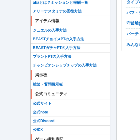
タイ
akaとは？ミッションと報酬一覧
アリーナスタミナの回復方法
バフ
アイテム情報
守破離
ジュエルの入手方法
パー
BEASTチョイスPTの入手方法
みん
BEASTガチャPTの入手方法
プラントPTの入手方法
チャンピオンシップチップの入手方法
掲示板
雑談・質問掲示板
公式コミュニティ
公式サイト
公式note
公式Discord
公式X
ゲーム権利表記