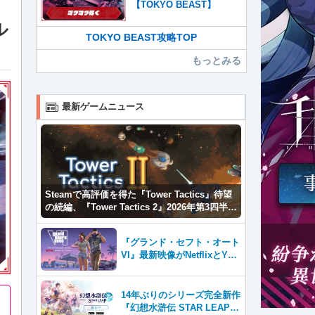
【TOKYO BEAST】
ル
TOKYO BEAST攻略TOP
もっとみる
最新ゲームニュース
Steamで高評価を得た『Tower Tactics』待望
の続編、『Tower Tactics 2』2026年第3四半期
に早期アクセス開始
『グランド・セフト・オート
VI』最新映像がNetflixとYou
Tubeに8月27日登場！
14年ぶりのシリーズ完全新作
『幻想水滸伝 STAR LEAP』