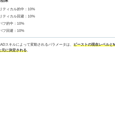
の効果
リティカル的中：10%
リティカル回避：10%
バフ的中：10%
バフ回避：10%
EADスキルによって変動されるパラメータは、
ビーストの現在レベルと
た元に決定される
。