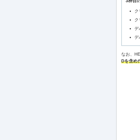
3枠目
ク
ク
デ
デ
なお、H
Dを含め