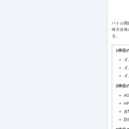
バトル開
味方全体
る。
1枠目
ダ
ダ
ダ
2枠目
A
H
攻
防