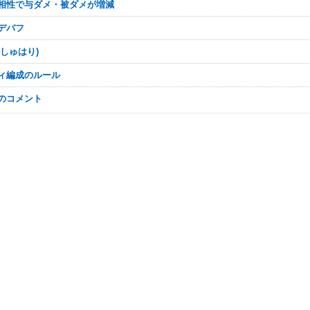
プ相性で与ダメ・被ダメが増減
・デバフ
(しゅはり)
ティ編成のルール
なのコメント