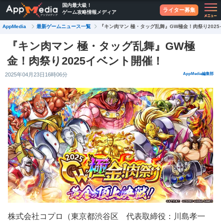
国内最大級！
ライター募集
ゲーム攻略情報メディア
最新ゲームニュース一覧
AppMedia
『キン肉マン 極・タッグ乱舞』GW極金！肉祭り202
『キン肉マン 極・タッグ乱舞』GW極
金！肉祭り2025イベント開催！
2025年04月23日16時06分
AppMedia編集部
株式会社コプロ（東京都渋谷区 代表取締役：川島孝一