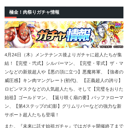
極金！肉祭りガチャ情報
4月24日（木）メンテナンス後よりガチャに超人たちが集
結！【完璧・弐式】シルバーマン、【完璧・零式】ザ・マ
ンなどの新規超人や【悪の頂に立つ】悪魔将軍、【強者の
威圧感】キン肉マングレート(初代)、 【正義超人の誇り】
ロビンマスクなどの人気超人たち、そして【完璧をおりた
始祖】ゴールドマン、【返り咲く扇の要】バッファローマ
ン、【第4ステップの幻影】グリムリパーなどの強力な新
サポート超人たちも登場！
また、『未来に託す始祖ガチャ』ではガチャ開催終了まで