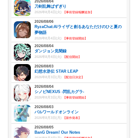
2026/08/04
刀剣乱舞ぱずぎり
2026年8月4日(火)
【事前登録報酬追加】
2026/08/06
RyzaChat:AIライザと創るあなただけのひと夏の
夢物語
2026年8月4日(火)
【事前登録開始】
2026/08/04
ダンジョン見聞録
2026年8月4日(火)
【配信開始】
2026/08/03
幻想水滸伝 STAR LEAP
2026年8月3日(月)
【配信日決定】
2026/08/04
シノビNEXUS -閃乱カグラ-
2026年8月3日(月)
【事前登録開始】
2026/08/03
パルワールドオンライン
2026年8月3日(月)
【新作発表】
2026/08/05
BanG Dream! Our Notes
2026年8月3日(月)