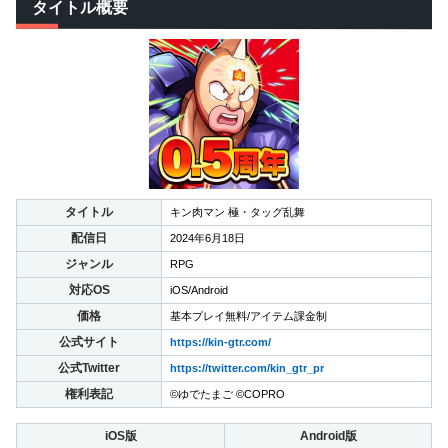
タイトル概要
タイトル
キン肉マン 極・タッグ乱舞
配信日
2024年6月18日
ジャンル
RPG
対応OS
iOS/Android
価格
基本プレイ無料/アイテム課金制
公式サイト
https://kin-gtr.com/
公式Twitter
https://twitter.com/kin_gtr_pr
権利表記
©ゆでたまご ©COPRO
iOS版
Android版