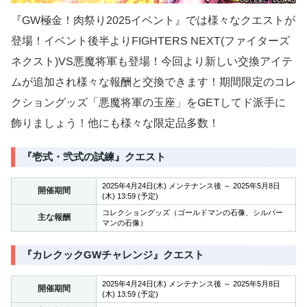
『GW極金！肉祭り2025イベント』では様々なクエストが
登場！イベント後半よりFIGHTERS NEXT(ファイターズ
ネクスト)VS悪魔将軍も登場！今回より新しい交換アイテ
ムが追加され様々な報酬と交換できます！期間限定のコレ
クショングッズ「悪魔将軍の玉座」をGETしてド派手に
飾りましょう！他にも様々な限定品多数！
『壱式・弐式の試練』クエスト
2025年4月24日(木) メンテナンス後 ～ 2025年5月8日
開催期間
(木) 13:59 (予定)
コレクショングッズ（ゴールドマンの石像、シルバー
主な報酬
マンの石像）
『カレクックGWチャレンジ』クエスト
2025年4月24日(木) メンテナンス後 ～ 2025年5月8日
開催期間
(木) 13:59 (予定)