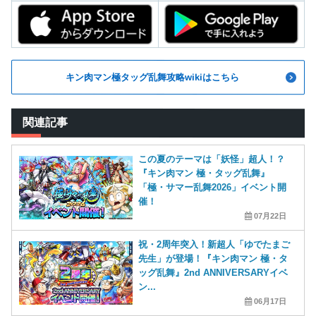
キン肉マン極タッグ乱舞攻略wikiはこちら
関連記事
この夏のテーマは「妖怪」超人！？
『キン肉マン 極・タッグ乱舞』
「極・サマー乱舞2026」イベント開
催！
07月22日
祝・2周年突入！新超人「ゆでたまご
先生」が登場！『キン肉マン 極・タ
ッグ乱舞』2nd ANNIVERSARYイベ
ン...
06月17日