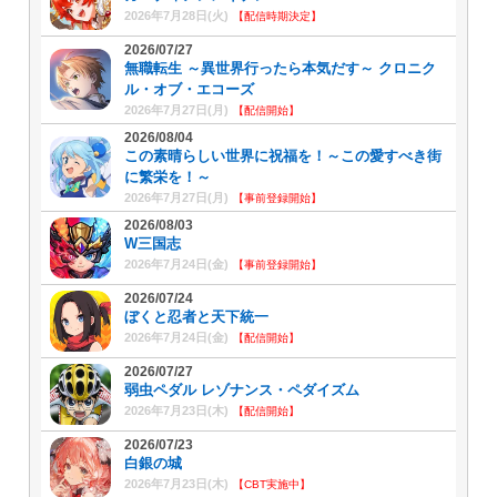
2026年7月28日(火)
【配信時期決定】
2026/07/27
無職転生 ～異世界行ったら本気だす～ クロニク
ル・オブ・エコーズ
2026年7月27日(月)
【配信開始】
2026/08/04
この素晴らしい世界に祝福を！～この愛すべき街
に繁栄を！～
2026年7月27日(月)
【事前登録開始】
2026/08/03
W三国志
2026年7月24日(金)
【事前登録開始】
2026/07/24
ぼくと忍者と天下統一
2026年7月24日(金)
【配信開始】
2026/07/27
弱虫ペダル レゾナンス・ペダイズム
2026年7月23日(木)
【配信開始】
2026/07/23
白銀の城
2026年7月23日(木)
【CBT実施中】