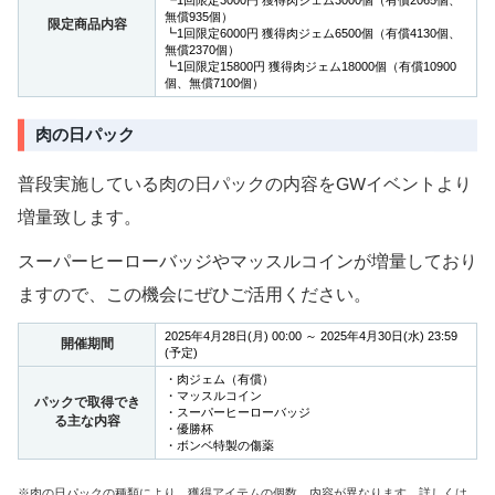
┗1回限定3000円 獲得肉ジェム3000個（有償2065個、
無償935個）
限定商品内容
┗1回限定6000円 獲得肉ジェム6500個（有償4130個、
無償2370個）
┗1回限定15800円 獲得肉ジェム18000個（有償10900
個、無償7100個）
肉の日パック
普段実施している肉の日パックの内容をGWイベントより
増量致します。
スーパーヒーローバッジやマッスルコインが増量しており
ますので、この機会にぜひご活用ください。
2025年4月28日(月) 00:00 ～ 2025年4月30日(水) 23:59
開催期間
(予定)
・肉ジェム（有償）
・マッスルコイン
パックで取得でき
・スーパーヒーローバッジ
る主な内容
・優勝杯
・ボンベ特製の傷薬
※肉の日パックの種類により、獲得アイテムの個数、内容が異なります。詳しくは