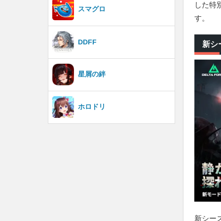
した特
スマグロ
す。
DDFF
新シー
星屑の絆
ホロドリ
新シー