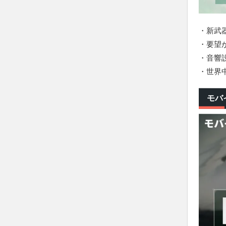
・新武
・要望
・音響
・世界
モバ