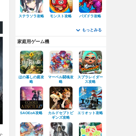
ステラソラ攻略
モンスト攻略
パズドラ攻略
もっとみる
家庭用ゲーム機
ほの暮しの庭攻
マーベル闘魂攻
スプラレイダー
ス攻略
略
略
カルドセプトビ
エリオット攻略
SAOEoA攻略
ギンズ攻略
か