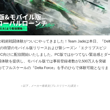
戦術戦闘体験がついにやってきました！Team Jadeは本日、『Delt
ce』の待望のモバイル版リリースおよび新シーズン「エクリプスビジ
PC向けに配信開始いたしました。PC版ではかつてない緊迫感とダ
場体験を提供し、モバイル版では事前登録者数が2,500万人を突破
てフルスケールの『Delta Force』を手のひらで体験可能となりま
＜以下，メーカー発表文(プレスリリース)原文＞