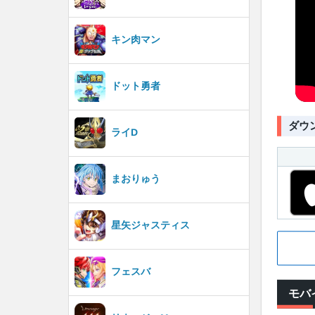
キン肉マン
ドット勇者
ダウ
ライD
まおりゅう
星矢ジャスティス
フェスバ
モバ