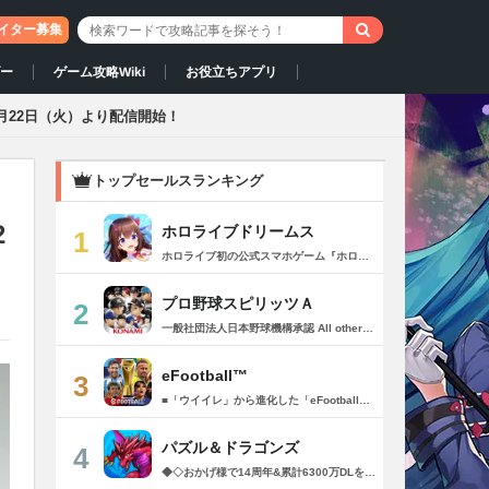
イター募集
ダー
ゲーム攻略Wiki
お役立ちアプリ
4月22日（火）より配信開始！
トップセールスランキング
2
ホロライブドリームス
1
ホロライブ初の公式スマホゲーム『ホロライブドリームス(ホロドリ)』がリズム&RPGとして登場！ リズムゲームを中心に、テーマパークの発展やミニゲームなど多彩なコンテンツを収録！ 総勢50名以上のホロライブメンバーが登場し、初期収録楽曲はなんと150曲以上！ ホロライブのファンも、初めての方も幅広く楽しめる作品で、遊び方はあなた次第！ ▼本格リズムゲーム▼ 公式MVやライブ映像を背景に、本格リズムゲームが楽しめる！ 自分だけのオリジナル譜面を作って公開できる「クリエイト譜面」機能を搭載！ ・超高難度のやり込み譜面 ・タレントへの愛を詰め込んだ譜面 ・みんなで楽しめるネタ譜面 などなど、世界中のプレイヤーがつくった譜面で遊んで、楽しさ無限大！ リズムゲームが苦手な方でもオート機能で安心して遊べる！ タレント育成/編成でスコアアップを目指そう！ ▼初期収録楽曲は150曲以上▼ ホロライブ楽曲から人気カバー楽曲まで幅広く収録！ 最新ヒットから定番曲までラインナップ！ 【ホロライブ楽曲】 ・ビビデバ ・Shiny Smily Story ・BLUE CLAPPER ほか 【カバー楽曲】 ・勇者 ・メギツネ ・わたしの一番かわいいところ ほか ▼ゲームの舞台はテーマパーク▼ 舞台は、世界のどこかに浮かぶ無人島。 ホロライブメンバーと力を合わせ、夢のテーマパークを発展させていく。 リズムゲームやミニゲームをプレイしてクエストを進行しパークを発展させよう！ ホロメンクエストをプレイすることで、操作タレントが増えていく！ 推しホロメンを解放して、夢のテーマパークを作り上げよう！ ホロライブらしさあふれる施設も多数登場！ このゲームだけのオリジナルストーリーも展開！ 夢のテーマパーク完成を目指そう！ ▼1人でもみんなでも楽しめるミニゲーム▼ ひとりでも、みんなでも楽しめる多彩なミニゲームを収録！ マルチプレイ搭載で、協力や対戦で盛り上がろう！ 難しいアクションが苦手な方でも楽しめるシンプル操作のミニゲームも収録！ 短時間で遊べるカジュアルなものから、繰り返し挑戦したくなるやり込み系まで幅広くラインナップ！ プレイして報酬を獲得し、育成やパーク発展をさらに加速させよう！ ▼公式サイト：https://www.hololive-dreams.com ▼利用規約：https://www.hololive-dreams.com/terms ▼プライバシーポリシー：https://qualiarts.jp/privacy ▼Ⓒ COVER / Ⓒ QualiArts, Inc. +++++++++++++++++++++++++++++++++++++++++++++++++++++++++++ このアプリケーションには、株式会社Live2Dの「Live2D」が使用されています。
プロ野球スピリッツＡ
2
一般社団法人日本野球機構承認 All other copyrights or trademarks are the property of their respective owners and are used under license. --------------------------------------------- リアルプロ野球ゲームの決定版がついに登場！ 最高の映像クオリティでプロ野球の臨場感を再現 鍛え上げた最強のチームで日本一を目指そう！ --------------------------------------------- ◇重要なお知らせ◇ ・本アプリはオンラインゲームです。通信可能な環境でお楽しみ下さい。 ・チュートリアル終了時に約650MBのダウンロードが必要です。 ・動作環境 対応OS：iOS 15.0以降、iPadOS 15.0以降 対応端末：iPhone 6s/6s Plus以降、iPad（第5世代）以降、iPad Air 2以降、iPad mini 4以降、iPod touch（第7世代）以降、iPad Pro シリーズ ※動作環境を満たす端末でも、端末の性能や仕様、端末固有のアプリ使用状況などにより、正常に動作しない場合があります。 --------------------------------------------- 【プロ野球スピリッツAとは？】 ◇リアルなプロ野球表現 プロ野球選手が実写と本人そっくりのリアルな3Dモデルで登場！ 試合を熱く盛り上げる実況・解説や観客席からの応援でプロ野球の臨場感をそのまま再現！ ◇3Dアクション野球 迫力の3Dアクション野球では、選手の特徴が結果に大きく影響。本格派投手、技巧派投手、巧打者、強打者・・・選手それぞれの持ち味を活かしながら、自らの力でチームを勝利に導こう！ アクションが苦手な方のために、「ゾーン打ち」や「おまかせ配球」といった簡単操作も搭載。 ◇実在のプロ野球選手が登場!! 実際のプロ野球のペナント成績に基づいた選手たちが登場！ ＜セ・リーグ＞ 阪神タイガース 横浜DeNAベイスターズ 読売ジャイアンツ 中日ドラゴンズ 広島東洋カープ 東京ヤクルトスワローズ ＜パ・リーグ＞ 福岡ソフトバンクホークス 北海道日本ハムファイターズ オリックス・バファローズ 東北楽天ゴールデンイーグルス 埼玉西武ライオンズ 千葉ロッテマリーンズ --------------------------------------------- ■ Vロード ■ セ・パ12球団と対戦。試合は自動で進み、ピンチ・チャンスの場面では出番が発生。試合を決定付ける活躍をして勝ち星を積み重ねて、日本一の座を目指そう！ ■ リーグ ■ 獲得・強化した選手を組み合わせた最強オーダーで、全国のライバルと競う対戦モード。 毎週リーグが自動開催され、リーグランクの昇降格が決まります。 オーダーをより強化し、覇王リーグでの優勝を目指そう！ ■ 選手育成とオーダー ■ 選手は試合を通じてレベルアップ。特訓や特殊能力の習得で潜在能力を限界まで発揮させよう！ 選手の組み合わせによって発動するコンボは、試合展開を大きく左右することも！？ 最強の選手を揃えた最高のチームで頂点を目指そう！ ■ リアルタイム対戦 ■ 新機能！全国の猛者と戦う「ランク戦」と一緒にプロスピAを遊んでいる友達と対戦できる「ルーム戦」。 2つの楽しみ方でオンライン対戦を楽しむことができるぞ！ ■ プロ野球速報 ■ 野球ファン必見、厳選の野球速報がココに！ プロ野球ニュースや選手成績はもちろん、公式戦の試合速報や一球速報も配信！ --------------------------------------------- ◆ 基本無料で最高峰の野球ゲームを！ ◆ 選手は試合報酬などで獲得可能。試合のボーナスや、様々なイベントに参加することでより強力な選手スカウトのチャンスも。着実に戦力を強化していけば、無料でも強力な球団を作りあげることができるぞ。「プロスピA」アプリ上で野球速報もすべて無料でチェック可能！ ◆ 「プロスピA」はこんな方へおすすめ ◆ ・好きな野球選手だけを集めて理想の球団を作りたい。 ・家庭用ゲーム「プロ野球スピリッツ」が好きで、いつでもどこでも「プロスピ」を楽しみたい。 ・「プロスピ」シリーズを遊んだことはないが、リアルな野球ゲームをやってみたい。 ・アクション要素もあるスポーツゲームを楽しみたい。 ・無料で遊べてオンライン対戦もできる野球ゲームやスポーツゲームを探している。 ・無料でも長くやりこめる野球ゲームやスポーツゲームを探している。 ・選手を自分好みに育成できる野球ゲームやスポーツゲームを探している。 ・「実況パワフルプロ野球」「プロ野球ドリームナイン」をプレイしたことがある。 ・ゲームを楽しみながら、最新の野球速報もチェックしたい。 ・野球速報や野球中継は常にチェックしている。 ・スポーツ選手や監督になる夢をスポーツゲームで叶えたい。 ・自分だけのオリジナルチームを、好きなプロ野球球団の選手を集めて作りたい。 ・好きなプロ野球球団の選手をプロスピで再現して遊びたい。 ・プロ野球球団好きの仲間と一緒に遊びたい。 ・子供の頃、プロ野球球団に入りたかった。 ・趣味は好きなプロ野球球団の試合を観戦することだ。 --------------------------------------------- ◆『応援曲利用権』について 【価格と更新間隔】 ・価格：月額480円（税込） ・更新間隔：1ヶ月毎 【サービス内容】 以下の機能が利用可能になります。 ・ダウンロード応援曲 ・応援曲作成 ・応援曲割当て ・試合中に割当てた応援曲が流れる 【無料期間について】 ・利用開始から7日間は無料でお試しいただけます。 ・無料期間が終了する24時間以上前までにサブスクリプションを解約しなかった場合、自動的に有料のサブスクリプションが開始します。 ・無料期間中に手動で無料期間なし版への切り替えを行った場合、残りの無料期間は失われます。 【自動更新の詳細】 ・次回更新日の24時間以上前までにサブスクリプションを解約しなかった場合、自動的に利用期間が更新されます。 ・自動更新が行なわれると、更新日から24時間以内に領収書が届きます。 【次回更新日の確認とサブスクリプションの解約方法】 次回更新日の確認やサブスクリプションの解約手続きは、以下のページで行うことができます。 1. App Storeアプリを開く 2.「Today」タブを開き、右上のユーザーアイコンをタップする 3.「アカウント」画面のユーザー名とメールアドレスが表示されている部分をタップする 4. サインインする 5.「アカウント設定」画面の「サブスクリプション」をタップする ※ご購入いただく前に、必ず『応援曲利用権』販売ページの注意事項と利用規約をご確認ください。 ---------------------------------------------
eFootball™
3
■「ウイイレ」から進化した「eFootball™」 人気サッカーゲーム「ウイニングイレブン」が「eFootball™」とタイトルを変え、大きく進化して生まれ変わりました。「eFootball™」で新しいサッカーゲームを体感しましょう！ ■はじめての方でも安心 ダウンロード後は、実践を交えたステップアップ方式のチュートリアルで直感的に基本操作を覚えることができます！さらに、チュートリアルを全てクリアすると、リオネル メッシがもらえます！！ また、試合の面白さや爽快感を楽しんでいただくためにスマートアシストを実装。 複雑な操作をしなくても、華麗なドリブルやパスで相手をかわして強烈なシュートでゴールを奪うことができます！ 【基本的な遊び方】 ■好きなチームで始めよう 欧州、米州、アジアなど世界各国のクラブやナショナルチームなどお気に入りのチームでスタートできます！ ■選手を獲得しましょう チームを作成したら、選手を獲得しましょう。現役のスーパースターや、歴史に残るレジェンドたちが、あなたのクラブでの活躍を待っています！ ・スペシャル選手リスト 現実の試合で大活躍した選手や、注目リーグの選手、レジェンドなどの特別な選手を獲得できます。 ・スタンダード選手リスト 好きな選手を獲得できます。条件を設定して絞り込むことができます。 ・監督リスト さまざまな戦術や得意な育成タイプを持った監督を獲得できます。 ■試合を楽しもう 獲得した選手でチームを編成したら、いよいよ試合に挑戦！ AIを相手に腕を磨いたり、オンライン対戦でランキングを競ったり、楽しみ方はあなた次第です。 ・対AI戦で腕を磨く 注目リーグのチームやナショナルチームを相手に戦うイベントなど、サッカーシーズンに合わせたさまざまなテーマのイベントが開催されています。 また、10段階にレベル分けされたDivision制の「eFootball™ リーグ」で楽しみながらレベルアップしていくことも可能です！ ・対人戦で実力を試す Division制の全ユーザーとランキングを競う「eFootball™ リーグ」や、毎週開催される様々なイベントで、オンラインでのリアルタイム対戦を楽しむことができます。あなたのドリームチームで、最高峰のDivision 1を目指しましょう！ ・友達と最大3vs3の対戦を楽しむ フレンドマッチ機能を使って、友達と対戦することができます。育て上げたチームの強さを友達に見せつけましょう！ また、最大3vs3の協力対戦も可能。友達とオンラインで集まって対戦を楽しみましょう！ ■選手を育てる 獲得した選手は、選手種別によっては成長させることができます。 試合に出場させたり、ゲーム内アイテムを使用したりして、選手のレベルを上げる事で入手できる「タレントポイント」で、能力パラメータを上昇させましょう。 より自分好みの選手にしたい場合は、手動でポイントを割り振りましょう。 ポイントの割り振りに迷った場合は、[おまかせ]で設定することもできます。 自分だけのお気に入りの選手に育て上げましょう！ 【もっと楽しむ】 ■Live Updateを毎週配信 選手の移籍や、現実の試合での活躍が反映される「Live Update」を搭載。 毎週配信される「Live Update」を参考に、スカッドを編成し試合に挑みましょう。 ■スタジアムをカスタマイズ 試合中のスタジアムに反映されるコレオ・オブジェクトなどのスタジアムパーツをカスタマイズできます。 思い通りのスタジアムにアレンジして、ゲーム体験を彩りましょう！ ※居住国・地域が以下のお客様には、eFootball™ コインによるルートボックス施策をご提供しておりません。 ベルギー、ブラジル(18歳未満) 【最新情報について】 本商品は、新機能やモードの追加、ゲームプレイ・イベントのアップデートを継続的に行っていきます。 最新情報は「eFootball™」公式サイトをご確認ください。 【ダウンロードについて】 本アプリをダウンロードするためには、ストレージに約3.3GBの空き容量が必要となります。 あらかじめ3.3GB以上の容量を空けてからダウンロードを行っていただけますようお願いします。 ダウンロード時はWi-Fi環境で接続することを推奨いたします。 ※アップデートにつきましても同様となります。 【通信環境について】 本アプリはオンラインゲームです。通信可能な環境でお楽しみください。
パズル＆ドラゴンズ
4
◆◇おかげ様で14周年&累計6300万DLを突破!◇◆ パズルRPGの定番『パズル＆ドラゴンズ』に、「協力プレイダンジョン」が登場！友達と協力していろんなダンジョンにチャレンジしてみよう！ ------------------------ ◆パズドラ ゲーム紹介◆ ------------------------ パズルで大冒険! 「パズル＆ドラゴンズ」はモンスターと一緒にパズルの力で冒険するゲームです。 世界中のダンジョンを踏破して、伝説のドラゴンを見つけ出そう! 「パズル＆ドラゴンズ」のダウンロードは無料! 一部有料コンテンツもご利用いただけますが、 最後まで無料でお楽しみいただくことが可能です。 ▼基本ルールは簡単パズル! 同じ色のドロップを、縦か横に3つそろえて消すパズルゲームです。 ドロップをうまく動かして、同時消しや爽快コンボを狙おう! ▼モンスターとの戦い! ドロップを消すと、味方のモンスターが敵を攻撃! 敵にやられる前にコンボで大ダメージを狙ってやっつけよう! ▼ゲットしたモンスターでチームを組もう! ダンジョンで拾った卵を持ち帰ると、新たなモンスターが誕生! 好きなモンスターを組み合わせて、あなただけのオリジナルチームを作ろう! モンスターはダンジョン以外にガチャでもゲットできるよ! ▼モンスター育成 モンスター同士を合成することで、モンスターがパワーアップ! 特定の条件で進化できるモンスターや、パワーアップで究極進化するモンスター も・・・! ▼友達と一緒にあそぼう!! パズドラのゲーム内で知り合ったフレンド同士で、モンスターをレンタルできるよ! 友達のモンスターと一緒にいろんなダンジョンを冒険しよう! ▼協力プレイダンジョン！ 友達との協力プレイでパズドラがもっと楽しく！一定以上のランクになると、2人で協力しながらダンジョンに挑む「協力プレイダンジョン」が遊べるよ！ ■■【価格】■■ アプリ本体：無料 ※一部有料アイテムがございます。 ■■【パズドラパスについて】■■ ▼価格 月額980円（税込）※1週間の無料トライアル実施中！ ▼期間 1ヶ月間（利用開始日から起算）/月額自動更新 ▼特典 ・毎日特別な専用ダンジョン配信！ クリアすると魔法石やゴッドフェスガチャなどの報酬ゲット！ ・編成できるチームが 5個 増加！ ・ダンジョンクリア時のランク経験値が 5％ 増加！ （協力プレイのダンジョンは対象外） ・降臨モンスターや進化素材がいつでも獲得できる！ 専用ダンジョンで好きなモンスターをゲット！ ・バッジ「コスト∞」に「操作時間3秒延長」追加！ ▼自動更新の詳細 ・パズドラパスは、自動更新の月額有料(サブスクリプション型)サービスです。 解約をしない限り、自動的に毎月料金が発生します。 ・無料トライアルはパズドラパス初回購入のお客様のみとなります。 ・有効期間終了の24時間以上前までに解約しないと自動更新され、月額料金が発生します。 ・自動更新された際の決済は、パズドラパス有効期間の終了日の24時間以内に行われます。 ▼決済について ・パズドラパスの決済は、ご利用のiTunesアカウントに請求されます。 ・パズドラパスの登録・管理・解約はApp Storeのアカウント設定から行うことができます。 [App Store]アプリ画面右上[人のアイコン]の アカウントをタップ >サブスクリプション-［有効欄］ >［パズル&ドラゴンズ］-［パズドラパス］ >［登録をキャンセル］をタップして解約 ※ご利用のOSのバージョンによって 上記が表示されない場合には、 以下手順からご確認ください。 [App Store]アプリ[おすすめ]タブの最下部から [Apple ID]をタップ L 画面右上[人のアイコン] - [Apple ID]をタップ >［Apple IDを表示］-［登録］ >［パズル&ドラゴンズ］-［パズドラパス］ >［登録をキャンセル］をタップして解約 ※iTunes からも同様の確認や自動更新の解除・設定を行うことができます。 ご利用前に「アプリケーション使用許諾契約」に表示されている利用規約を必ずご確認ください。 お客様がダウンロードボタンをクリックされ、本アプリケーションをダウンロードされた場合には、利用規約に同意したものとみなされます。 アプリケーション公式サイト「https://pad.gungho.jp/」 本アプリの利用規約は、（TOP＞その他＞利用規約/プライバシー・ポリシーページ＞利用規約ページ） https://mobile.gungho.jp/reg/rules/terms.html の「利用規約」をご参照下さい。 本アプリのプライバシー・ポリシーは、（TOP＞その他＞利用規約/プライバシー・ポリシー＞プライバシー・ポリシーページ） https://mobile.gungho.jp/reg/pad/privacy/index.html の「プライバシーポリシー」をご参照下さい。