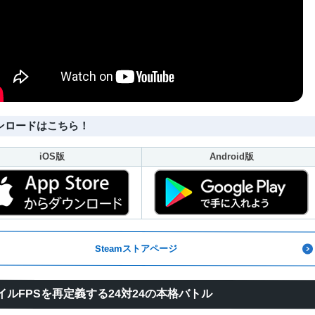
ンロードはこちら！
iOS版
Android版
Steamストアページ
イルFPSを再定義する24対24の本格バトル