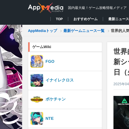
国内最大級！ゲーム攻略情報メディア
おすすめゲーム
最新ニュー
TOP
最新ゲームニュース一覧
AppMediaトップ
世界的人気
ゲームWiki
世界
新シ
FGO
日（
イナイレクロス
2025年0
ポケチャン
NTE