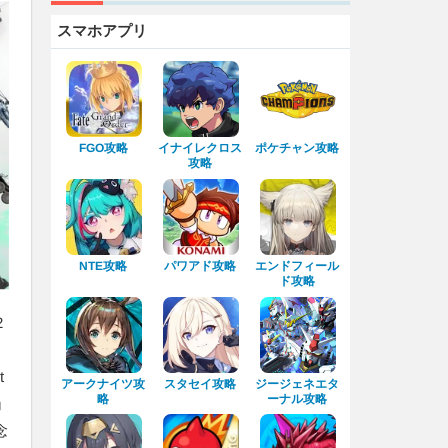
スマホアプリ
イナイレクロス
ポケチャン攻略
FGO攻略
攻略
エンドフィール
パワアド攻略
NTE攻略
ド攻略
2
。
t
アークナイツ攻
ジージェネエタ
スタセイ攻略
ーナル攻略
略
ョ
念