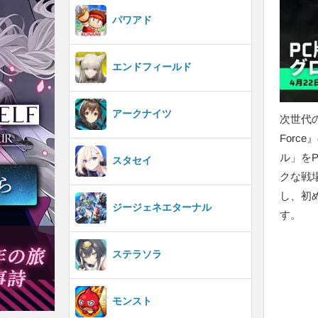
パワアド
エンドフィールド
アークナイツ
次世代の
For
ル」を
スタセイ
クな戦
し、初め
ジージェネエターナル
す。
ステラソラ
モンスト