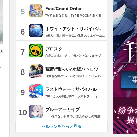
Fate/Grand Order
5
TVでもおなじみ、TYPE-MOONがおくるFateのRPG！ スマホでも本格的なRPGが楽しめる。 文字数にして500万字超という、圧倒的なボリュームを堪能できるストーリー！ 本編以外にもキャラクターごとにストーリーを用意し、Fateファンも今回はじめてFateの世界を体験される方も十分満足いただける内容となっています。 【あらすじ】 西暦2015年。 地球の未来を観測するカルデアは、2017年以降の人類史が崩壊している事実を確認した。 昨日まで確かに存在していた2115年までの“約束された未来”は、何の前触れもなく突如として消え去ったのだ。 なぜ。どうして。だれが。どうやって。 西暦2004年 日本 ある地方都市。 ここに今まではなかった、「観測できない領域」が現れたと。 カルデアはこれを人類絶滅の原因と仮定し、いまだ実験段階だった第六の実験を決行する事となった。 それは過去への時間旅行。 人間を霊子化させて過去に送りこみ、事象に介入する事で時空の特異点を解明、あるいは破壊する禁断の儀式。 その名を人理守護指令、グランドオーダー。 人類を守るために人類史に立ち向かう、運命と戦うものたちの総称である。 【ゲーム概要】 スマホに最適化された簡単操作のコマンドオーダーバトル！ プレイヤーはマスターとなって英霊たちを操り敵を倒し謎を解明していく。 好みの英霊で戦うか、強い英霊で戦うかバトルスタイルはプレイヤーしだい。 ◆豪華声優陣が続々参加 青木志貴、茜屋日海夏、赤羽根健治、明坂聡美、浅川悠、朝日奈丸佳、阿澄佳奈、阿部彬名、阿部敦、阿部里果、雨宮天、新井里美、井口裕香、井澤詩織、石川界人、石川由依、石谷春貴、伊瀬茉莉也、市ノ瀬加那、伊藤彩沙、伊藤かな恵、伊東健人、伊藤静、伊藤美紀、稲田徹、井上和彦、井上喜久子、井上麻里奈、伊丸岡篤、石見舞菜香、上坂すみれ、植田佳奈、上田麗奈、内田真礼、内田雄馬、内山昂輝、梅原裕一郎、江川央生、江口拓也、江越彬紀、遠藤綾、大久保瑠美、大空直美、大塚明夫、大塚芳忠、大原さやか、大和田仁美、岡本信彦、置鮎龍太郎、小倉唯、小澤亜李、小野賢章、小野大輔、小野友樹、小見川千明、かかずゆみ、柿原徹也、加隈亜衣、笠間淳、加瀬康之、門脇舞以、金元寿子、神尾晋一郎、茅野愛衣、川澄綾子、河西健吾、川野剛稔、神奈延年、鬼頭明里、木村珠莉、木村良平、桐本拓哉、釘宮理恵、久野美咲、黒木ほの香、黒田崇矢、桑原由気、KENN、高野麻里佳、古賀葵、小清水亜美、後藤邑子、小西克幸、小林千晃、小林ゆう、小林裕介、小原好美、小松未可子、子安武人、小山力也、近藤玲奈、斎賀みつき、西前忠久、斉藤壮馬、斎藤千和、坂本真綾、佐倉綾音、櫻井孝宏、佐藤聡美、佐藤利奈、沢城みゆき、下屋則子、島﨑信長、嶋村侑、庄司宇芽香、白石晴香、新垣樽助、真堂圭、末柄里恵、杉田智和、杉山紀彰、鈴木達央、鈴木崚汰、鈴代紗弓、鈴村健一、諏訪彩花、諏訪部順一、関俊彦、関智一、瀬戸麻沙美、芹澤優、仙台エリ、千本木彩花、園崎未恵、大地葉、高乃麗、高野直子、高橋花林、高橋李依、高山みなみ、武内駿輔、竹内良太、武田華、田中敦子、田中美海、田中理恵、谷山紀章、種﨑敦美、種田梨沙、田丸篤志、田村睦心、田村ゆかり、丹下桜、千葉繁、千葉翔也、津田健次郎、紡木吏佐、鶴岡聡、寺崎裕香、寺島拓篤、東山奈央、土岐隼一、飛田展男、戸松遥、豊永利行、鳥海浩輔、中井和哉、中田譲治、長縄まりあ、仲村美沙希、中村悠一、名塚佳織、生天目仁美、浪川大輔、能登麻美子、野中藍、乃村健次、土師孝也、長谷川育美、花江夏樹、花澤香菜、花守ゆみり、早見沙織、原由実、春野杏、潘めぐみ、日岡なつみ、日笠陽子、日野聡、平川大輔、ファイルーズあい、福圓美里、福西勝也、福山潤、藤井隼、藤沼建人、ブリドカットセーラ恵美、古川慎、保志総一朗、星野貴紀、堀内賢雄、堀江由衣、本多真梨子、本多陽子、本渡楓、前野智昭、M・A・O、増田俊樹、Machico、松風雅也、真殿光昭、マフィア梶田、三上哲、三木眞一郎、水樹奈々、水島大宙、水橋かおり、緑川光、水瀬いのり、南央美、峯田茉優、宮野真守、宮本充、村瀬歩、森川智之、森田了介、森永千才、森なな子、諸星すみれ、安井邦彦、山路和弘、山下大輝、山下七海、山寺宏一、山根綺、山野井仁、山村響、悠木碧、ゆかな、遊佐浩二、吉野裕行、佳村はるか、米澤円、若林直美、和氣あず未、和多田美咲（50音順） ◆全体構成・メインシナリオ・シナリオ・総監督 奈須きのこ ◆リードキャラクターデザイナー 武内崇 ◆アートディレクション TYPE-MOON ◆メインシナリオ・シナリオ執筆 東出祐一郎、桜井光 水瀬葉月、星空めてお ◆ゲストライター amphibian、虚淵玄（ニトロプラス）、acpi、ＯＫＳＧ（TYPE-MOON）、経験値、小太刀右京、三田誠、たけのこ星人、橘公司、田中天（株式会社フラッグノーツ）、成田良悟、鋼屋ジン、ひろやまひろし、円居挽、茗荷屋甚六、矢野俊策（株式会社フラッグノーツ）、リヨ（50音順） ◆キャラクターデザイン I-IV、蒼月タカオ（TYPE-MOON）、AKIRA、Azusa、東冬、荒野、Anmi、池澤真、石田あきら、いみぎむる、兔ろうと、羽海野チカ、大森葵、岡崎武士、okojo、およ、加藤いつわ、カワグチタケシ、きばどりリュー、桐原小鳥、ギンカ、倉花千夏、黒星紅白、小梅けいと、近衛乙嗣、小松崎類、こやまひろかず（TYPE-MOON）、西藤浩樹（LASENGLE）、saitom、坂本みねぢ、佐々木少年、サテー、色素、縞うどん（TYPE-MOON）、島田フミカネ、しまどりる、sime、下越（TYPE-MOON）、シャカＰ（LASENGLE）、白浜鴎、しらび、白峰、真じろう、STAR影法師、曽我誠、タイキ、高橋慶太郎、高山箕犀、竹、武中英雄、武梨えり、たけのこ星人、TAKOLEGS、田島昭宇、タスクオーナ、danciao、中央東口、CHOCO、悌太、Dd、天空すふぃあ、DANGERDROP、toi8、トリダモノ、中原、なまにくATK、西出ケンゴロー、nipi、ネコタワワ、NOCO、pako、林けゐ、原田たけひと、春野友矢、ばん！、Bすけ、左、ヒライユキオ、平野稜二、広江礼威、ひろやまひろし、PFALZ、ぶくろて、huke、BLACK（TYPE-MOON）、古海鐘一、BUNBUN、hou、ホトソウカ、本庄雷太、前田浩孝、マシマサキ、また、松竜、Mika Pikazo、緑川美帆、三輪士郎、村山竜大、めろん22、望月けい、元村人、森井しづき、森山大輔、山中虎鉄、YOCO_N（LASENGLE）、余湖裕輝、米山舞、La-na、lack、リヨ、Ryota-H、輪くすさが、redjuice、ReDrop、ろび～な、ワダアルコ、渡れい（50音順） このアプリケーションには、（株）ＣＲＩ・ミドルウェアの「CRIWARE（TM）」が使用されています。
ホワイトアウト・サバイバル
6
4億人が遊ぶ唯一無二の氷雪スマホゲーム！サクッと爽快！みんなで極寒サバイバル ！ 猛吹雪に襲われ、かつての世界は崩壊。人類の文明の灯火は、氷雪の中で今にも消えかかっている…。 生存者達よ、今こそ立ち上がれ！——仲間を率いて希望の灯りをともし、凍てつく大地に新たな拠点を築こう！ さらに新規ユーザー限定でSSR英雄「ジャスミン」が無料で仲間入り！ 彼女と共に氷原の奥地へと踏み込み、吹雪の中に潜む未知の脅威に立ち向かおう！ 【ゲームの特徴】 ◆領地再建！凍土に希望の光を！ 大溶鉱炉に火を灯すことから始めて、積もった雪を溶かして領土を開拓しよう！ 法令を発布して人員を的確に配置すれば、拠点の建設効率がぐんとアップ！ ◆放置で楽々、資源を効率ストック！ ワンタップで英雄を派遣するだけで、見守りは不要！ オフライン中も資源は自動でたっぷり蓄積されて、戻れば報酬が山盛り！極寒サバイバルでも、もう怖くない！ ◆お手軽に始められる氷雪ミニゲーム！ ミニゲームが次々と登場！「穴釣り選手権」でレア生物図鑑を解放し、「除雪隊」で雪山の宝を発見しよう！ スキマ時間でも気軽にプレイできて、雪原ライフは楽しさ満載！ ◆戦略を駆使して、英雄で敵を撃退！ 英雄はレベル共有で育成の手間いらずで、スキルを活かせば様々な難関を攻略可能！ 最強チームを組み上げて、敵を圧倒しよう！ ◆協力プレイで、凍土制覇を目指そう！ 同盟の支援で負傷者の治療や育成もスピードアップ！ 作戦を練って仲間と役割分担すれば戦力倍増！勝利の喜びをみんなで分かち合おう！ さらにたくさんのコンテンツをお届けいたします： ◆オフィシャルサイト: https://whiteoutsurvival.centurygames.com/ja ◆X: https://x.com/WOS_Japan ◆Facebook: https://www.facebook.com/WhiteoutSurvival ◆Discord: https://discord.gg/whiteoutsurvival ◆YouTube: https://www.youtube.com/@WhiteoutSurvivalOfficial_JA ◆TikTok: https://www.tiktok.com/@howasaba.jp
ブロスタ
7
a
白熱の3対3、そしてサバイバルマルチプレイを楽しめるモバイルゲーム！3分間で展開する様々なゲームモード… 友達と共闘するもよし、一人で戦うもよし。 強力な必殺技や特殊能力を持ったキャラクターを入手して、アップグレードしましょう。ユニークなスキンを集めれば、戦場でひときわ目立つこと間違いなし！ブロスタワールドの不思議なステージで、バトルを繰り広げましょう！ ブロスタは無料でダウンロードおよびプレイが可能ですが、一部のゲーム内アイテムを有料で購入いただくことも可能です（ランダムなアイテムを含む）。ゲーム内アイテムの有料購入を希望しない場合は、デバイスの設定からアプリ内課金を無効にしてください。 様々なゲームモードで戦おう エメラルドハント（3対3）：チームの仲間と共に敵チームに勝利！エメラルドを10個集めたら最後まで守り抜きましょう。倒されるとエメラルドも失います。 バトルロイヤル（ソロ/デュオ）：生き残りをかけたサバイバルモード。キャラクターのパワーアップを集めましょう。デュオまたはソロモードを選んだら、大混乱の戦場で最後まで生き延びた者が勝者となります。そして勝者がすべてを独り占めします！ ブロストライカー（3対3）：ひと味違うゲームモードです！サッカーの腕試しといきましょう。先に2ゴールを決めたチームが勝利します。なおレッドカードはありませんので、激しいバトルにご注意ください。 賞金稼ぎ（3対3）：敵を倒して星を獲得！自分の星も守り抜きましょう。より多くの星を集めたチームの勝利です。 強奪（3対3）：チームの金庫を守りながら、敵チームの金庫の破壊を目指します。ひっそりと前進したら、豪快にお宝までの道を切り拓きましょう！ 特別イベント：期間限定の特別な対人および対CPUゲームモードです。 チャンピオンシップチャレンジ：ブロスタのゲーム内予選に参加して、eスポーツの世界に飛び込みましょう！ キャラクターのアンロックとアップグレード 強力な必殺技や特殊能力を持ったキャラクターを集めて、アップグレードしましょう。キャラクターを強化して、ユニークなスキンを集めましょう。 ブロスタパス クエストやブロスタボックス、エメラルド、ピンズ、そしてブロスタパス限定スキンなど、特典が盛りだくさん！シーズンごとに特典は変わります。 MVPプレイヤーになろう ローカルのランキングを駆け上がり、あなたの強さを証明しましょう！ どんな時も進化しよう 新たなキャラクターやスキン、マップ、特別イベント、ゲームモードを探し求めましょう。 特徴： 3対3のリアルタイム対戦で世界中のプレイヤーとバトル 白熱のモバイル向けサバイバルマルチプレイ 独自の攻撃や必殺技を持った、強力な新キャラクターをアンロック 日々入れ替わるイベントとゲームモード バトルは一人でも、フレンドと一緒でもプレイ可能 グローバルまたはローカルのランキングを駆け上がろう 仲間とクラブを結成したり参加したりして、情報交換しながら共に戦おう スキンをアンロックしてキャラクターをカスタマイズ プレイヤーが作った攻略の難しい新マップ クラッシュ・オブ・クラン、クラッシュ・ロワイヤル、ブーム・ビーチの制作会社がお届けするバトルゲーム！ サポート： サポートが必要な際は、ゲーム内の設定の「ヘルプとサポート」からご連絡いただくか、http://supercell.helpshift.com/a/brawl-stars/をご覧ください。 プライバシーポリシー： http://supercell.com/en/privacy-policy/jp/ サービス利用規約： http://supercell.com/en/terms-of-service/jp/ 保護者の皆さまへ： http://supercell.com/en/parents/jp/
ー
荒野行動-スマホ版バトロワ
8
【好きな場所へ、いざ出発！】 100人の超大マップ！荒野の世界に飛び込み、自分だけのサバイバルの道を自由に探索しよう 【サバイバルの道 予期せぬ仲間と出会おう】 楽しく遊び、楽しく話せる 【最高の友情とは 共に生きることだ】 気心の知れた仲間と荒野で協力、戦いの楽しさをシェアしよう 【カッコいい乗り物 仲間と一緒に飛び出そう】 全員で究極のスピードを出そう 【個性的な着こなし 大切な人に出会おう】 多様なスタイルのトレンドアイテム、気の向くままにコーデしよう フォロー Twitter: https://twitter.com/GAME_KNIVES_OUT お問い合わせ:
ラストウォー：サバイバル
9
2000万人が熱狂中の『ラストウォー』！ ゾンビの群れをくぐり抜け、超爽快バトルでストレス発散！ 世界は、崩壊の一途を辿ります………ゾンビに支配された世界で生き残るためには、戦うしかありません。 あなたは数少ない生存者として、押し寄せてくるゾンビの群れをせん滅することになります。 「生存者よ、終末世界の救世主になれ！」 ◆一瞬の判断で勝利を掴もう レーンに障害物とゾンビが待ち構えている。 避けるか、破壊するかの二択でゾンビの群れをくぐり抜け、勝利へと進もう！ ◆人類最後の砦を作ろう 基地建設、科学研究、部隊訓練、ゾンビ討伐…… 生存者基地を拠点に、自らの手で未来を切り開こう！ ◆最強チームを結成しよう 仲間となる英雄を集め、自分好みの最強部隊を作り上げよう。 多種多様なスキルを組み合わせ、ゾンビをボコボコにしよう！ ◆2000万人と一緒に楽しもう 終末世界でもチームワークが大切だ。 世界中のプレイヤーと協力し、強大なボスに挑もう！ 簡単だけど奥深い。これが『ラストウォー：サバイバル』だ！
ブルーアーカイブ
10
――何気ない日常で、ほんの少しの奇跡を見つける物語 Yostarが贈る学園×青春×物語RPG『ブルーアーカイブ -Blue Archive-』！ 先生として、個性豊かで魅力的な生徒たちと共に、一風変わった学園都市キヴォトスの 日常を過ごそう！ ■あらすじ ここは学園都市キヴォトス。 数千の学園からなる超巨大学園都市では、日々トラブルが絶えない。 この問題に対応すべく、連邦生徒会長によって連邦捜査部【シャーレ】が設立された。 この物語は【シャーレ】の顧問となる先生とそれに協力する生徒たちと学園都市での日常を 描いた物語である。 ▼可愛いキャラクターが活躍する3Dバトル 大迫力の3Dリアルタイムバトル！ 可愛いキャラクター達が画面いっぱいに所狭しと大活躍。 あなたは先生として、生徒たちを指揮しよう！ ▼個性豊かなキャラクターを彩るハイクオリティの2Dアニメーション 美少女キャラクターたちが綺麗な2Dアニメーションであなたを迎えてくれる！ 仲良くなると特別なアニメーションが見れることもあるぞ！ ▼生徒たちと絆を深めて彼女たちと特別な日常を過ごそう！ 一緒にいる時間が長ければ長いほど、彼女たちはあなたとの絆は深まっていく。 そんな彼女たちとの日々が、きっとあなたの日常を特別なものに！ ▼公式Twitter https://twitter.com/Blue_ArchiveJP ▼公式サイト https://bluearchive.jp/ (C)Yostar, Inc.
セルランをもっと見る