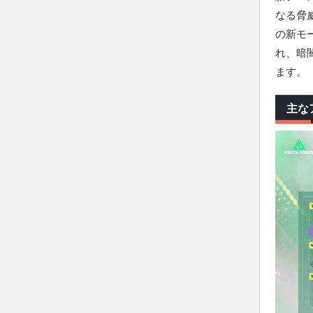
なる脅
の新モ
れ、暗
ます。
主な