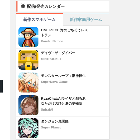
配信/発売カレンダー
新作スマホゲーム
新作家庭用ゲーム
ONE PIECE 海のごちそうレス
トラン
Bandai Namco
デイヴ・ザ・ダイバー
MINTROCKET
モンスターループ：獣神転生
SuperNova Game
RyzaChat:AIライザと創るあ
なただけのひと夏の夢物語
SpiralAI
ダンジョン見聞録
Super Planet