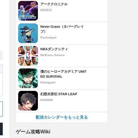
アーククロニクル
KEMCO
Never Grave（ネバーグレイ
ブ）
Pocketpair
NBAダンクシティ
NetEase Games
僕のヒーローアカデミア UNIT
ED SURVIVAL
Klab/gumi
幻想水滸伝 STAR LEAP
KONAMI
配信カレンダーをもっと見る
ゲーム攻略Wiki