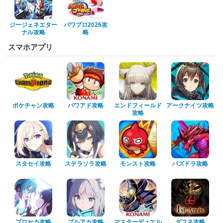
ジージェネエター
パワプロ2026攻
ナル攻略
略
スマホアプリ
ポケチャン攻略
パワアド攻略
エンドフィールド
アークナイツ攻略
攻略
スタセイ攻略
ステラソラ攻略
モンスト攻略
パズドラ攻略
プロセカ攻略
ブルアカ攻略
マスターデュエル
ダフネ攻略