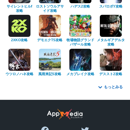
サイレントヒルf
ロストソウルアサ
ハデス2攻略
スパロボY攻略
攻略
イド攻略
2XKO攻略
デモエクTS攻略
牧場物語グランド
メタルギアデルタ
バザール攻略
攻略
ウツロノハネ攻略
風雨来記5攻略
メカブレイク攻略
デススト2攻略
もっとみる