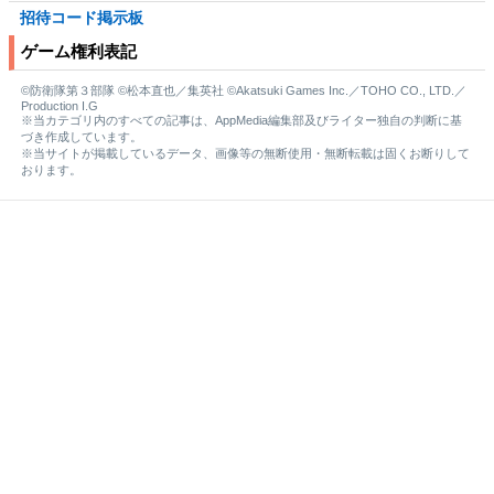
招待コード掲示板
ゲーム権利表記
©防衛隊第３部隊 ©松本直也／集英社 ©Akatsuki Games Inc.／TOHO CO., LTD.／
Production I.G
※当カテゴリ内のすべての記事は、AppMedia編集部及びライター独自の判断に基
づき作成しています。
※当サイトが掲載しているデータ、画像等の無断使用・無断転載は固くお断りして
おります。