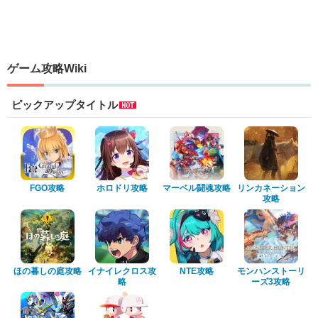
ゲーム攻略Wiki
ピックアップタイトル
FGO攻略
ホロドリ攻略
マーベル闘魂攻略
リンカネーション
攻略
ほの暮しの庭攻略
イナイレクロス攻
NTE攻略
モンハンストーリ
略
ーズ3攻略