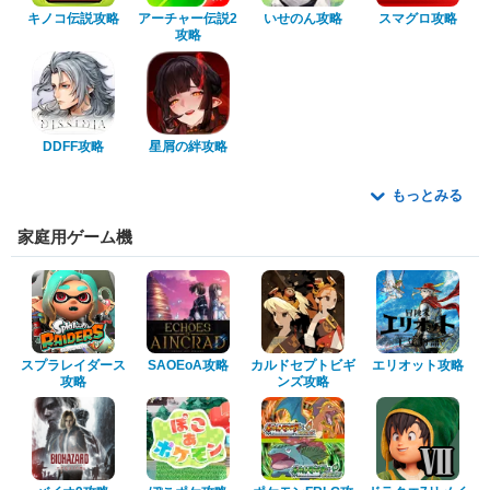
キノコ伝説攻略
アーチャー伝説2
いせのん攻略
スマグロ攻略
攻略
DDFF攻略
星屑の絆攻略
もっとみる
家庭用ゲーム機
スプラレイダース
SAOEoA攻略
カルドセプトビギ
エリオット攻略
攻略
ンズ攻略