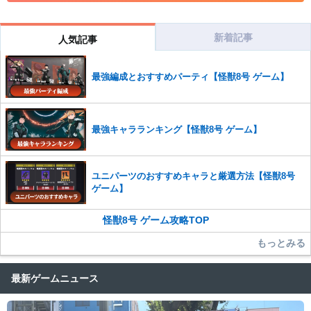
せていただきます。ご了承ください。
※一度削除したコメントは復元ができませんのでご注意くだ
さい。
新着記事
人気記事
また、過度な利用規約の違反や、弊社に損害の及ぶ内容の書き込みがあ
った場合は、法的措置をとらせていただく場合もございますので、あら
最強編成とおすすめパーティ【怪獣8号 ゲーム】
かじめご理解くださいませ。
最強キャラランキング【怪獣8号 ゲーム】
ユニパーツのおすすめキャラと厳選方法【怪獣8号
ゲーム】
怪獣8号 ゲーム攻略TOP
もっとみる
最新ゲームニュース