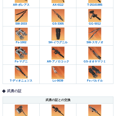
AR-ボレアス
AX-0112
T-25101985
SW-2033
GS-3305
GG-5012
Fs-1002
SH-イウグニル
SW-スサノオ
Fs-マグニ
AR-アノロコック
GS-オオヤマツミ
T-ディオニュソス
Lc-0039
Fs-バルドル
武勇の証
武勇の証との交換