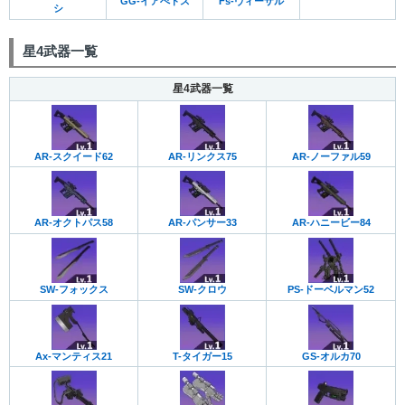
GG-イアぺトス
Fs-ヴィーザル
シ
星4武器一覧
星4武器一覧
AR-スクイード62
AR-リンクス75
AR-ノーファル59
AR-オクトパス58
AR-パンサー33
AR-ハニービー84
SW-クロウ
PS-ドーベルマン52
SW-フォックス
Ax-マンティス21
T-タイガー15
GS-オルカ70