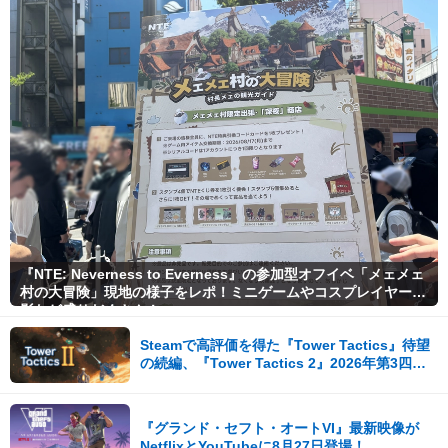
『NTE: Neverness to Everness』の参加型オフイベ「メェメェ
村の大冒険」現地の様子をレポ！ミニゲームやコスプレイヤー撮
影など盛りだくさん！
Steamで高評価を得た『Tower Tactics』待望
の続編、『Tower Tactics 2』2026年第3四半
期に早期アクセス開始
『グランド・セフト・オートVI』最新映像が
NetflixとYouTubeに8月27日登場！