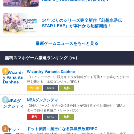
14年ぶりのシリーズ完全新作『幻想水滸伝
STAR LEAP』が本日から配信開始！
最新ゲームニュースをもっと見る
無料スマホゲーム厳選ランキング
【PR】
1
Wizardry Variants Daphne
『FFXI』コラボ中、限定キャラが無料ゲット可能！一歩進むたびに生
死を賭ける、本格ダンジョンRPG！
コラボ
RPG
無料
2
NBAダンクシティ
【8/6リリース】ガチャ240連分以上が引けるイベを開催中！NBAス
ターで魅せる爽快ストリートバスケ！
新作
SPG
無料
3
ドット伝説～魔王になる異世界放置RPG
今なら無料2000連ガチャが引けて、全恒常キャラも入手可能！魔王