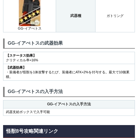
武器種
ガトリング
GG-イアぺトス
GG-イアぺトスの武器効果
【ステータス効果】
クリティカル率+16%
【武器効果】
・装備者が怪獣を1体攻撃するたび、装備者にATK+2%を付与する。最大で10個累
積。
GG-イアぺトスの入手方法
GG-イアぺトスの入手方法
武器支給ボックスで入手可能
怪獣8号攻略関連リンク