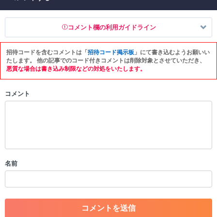
コメント欄の利用ガイドライン
招待コードを含むコメントは「
招待コード掲示板
」にて書き込むようお願いい
以下の書き込みを禁止とし、場合によってはコメント削除や書き込み制
たします。 他の記事でのコード付きコメントは削除対象とさせていただき、
限を行う可能性がございます。 あらかじめご了承ください。
悪質な場合は書き込み制限などの対処をいたします。
・公序良俗に反する投稿
コメント
・スパムなど、記事内容と関係のない投稿
・誰かになりすます行為
・個人情報の投稿や、他者のプライバシーを侵害する投稿
・一度削除された投稿を再び投稿すること
・外部サイトへの誘導や宣伝
・アカウントの売買など金銭が絡む内容の投稿
・各ゲームのネタバレを含む内容の投稿
名前
・その他、管理者が不適切と判断した投稿
コメントの削除につきましては下記フォームより申請をいた
だけますでしょうか。
コメントの削除を申請する
※投稿内容を確認後、順次対応さ