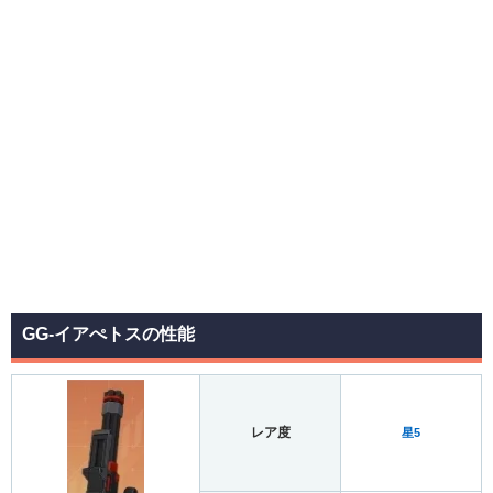
GG-イアぺトスの性能
レア度
星5