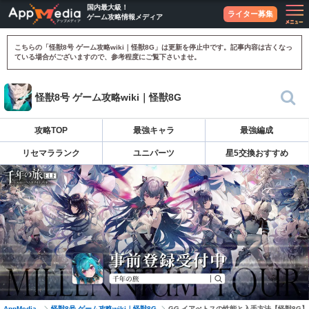
国内最大級！
ライター募集
ゲーム攻略情報メディア
こちらの「怪獣8号 ゲーム攻略wiki｜怪獣8G」は更新を停止中です。記事内容は古くなっ
ている場合がございますので、参考程度にご覧下さいませ。
怪獣8号 ゲーム攻略wiki｜怪獣8G
攻略TOP
最強キャラ
最強編成
リセマラランク
ユニパーツ
星5交換おすすめ
AppMedia
怪獣8号 ゲーム攻略wiki｜怪獣8G
GG-イアぺトスの性能と入手方法【怪獣8G】