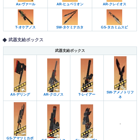
Ax-ヴァール
AR-ヒュペリオン
AR-クレイオス
T-オケアノス
SW-タケミナカタ
GS-タカミムスビ
武器支給ボックス
武器支給ボックス
SW-アメノトリフ
AX-デリング
AR-クロノス
T-レイアー
ネ
-
GS-アマツミカボ