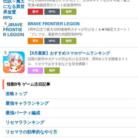
育成×箱庭経営のドット絵放置RPG
新作
RPG
無料
4
BRAVE FRONTIER LEGION
1周年記念で最大1000連無料ガチャが引ける！＆★5確定スタート！
「ブレフロ」最新作の共闘対戦RPG
周年
RPG
無料
5
【8月最新】おすすめスマホゲームランキング
話題の新作やガチャが沢山引ける注目作、周年&コラボ開催タイト
ル、リセマラおすすめなどを完全網羅！
特集
無料
怪獣8号 ゲーム注目記事
攻略トップ
最強キャラランキング
最強パーティ編成
リセマラランキング
リセマラの効率的なやり方