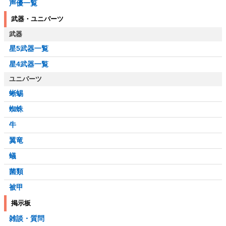
声優一覧
武器・ユニパーツ
武器
星5武器一覧
星4武器一覧
ユニパーツ
蜥蜴
蜘蛛
牛
翼竜
蟻
菌類
被甲
掲示板
雑談・質問