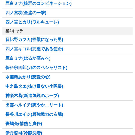
亜白ミナ(抜群のコンビネーション)
四ノ宮功(全盛の一撃)
四ノ宮ヒカリ(ワルキューレ)
星4キャラ
日比野カフカ(怪獣になった男)
四ノ宮キコル(完璧である使命)
亜白ミナ(はるか高みへ)
保科宗四郎(刀のスペシャリスト)
水無瀬あかり(慈愛の心)
中之島タエ(抜け目ない小隊長)
神楽木葵(新進気鋭のホープ)
出雲ハルイチ(爽やかエリート)
長谷川エイジ(最強戦力の右腕)
斑鳩亮(情熱と責任)
伊丹啓司(冷静沈着)