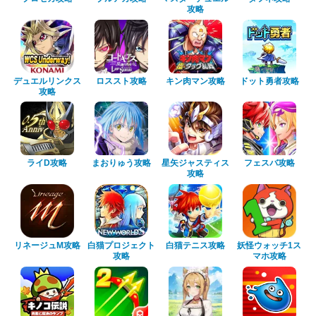
攻略
デュエルリンクス
ロススト攻略
キン肉マン攻略
ドット勇者攻略
攻略
ライD攻略
まおりゅう攻略
星矢ジャスティス
フェスバ攻略
攻略
リネージュM攻略
白猫プロジェクト
白猫テニス攻略
妖怪ウォッチ1ス
攻略
マホ攻略