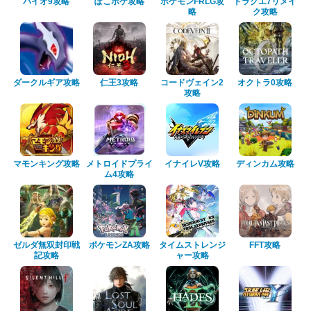
バイオ9攻略
ぽこポケ攻略
ポケモンFRLG攻
ドラクエ7リメイ
略
ク攻略
ダークルギア攻略
仁王3攻略
コードヴェイン2
オクトラ0攻略
攻略
マモンキング攻略
メトロイドプライ
イナイレV攻略
ディンカム攻略
ム4攻略
ゼルダ無双封印戦
ポケモンZA攻略
タイムストレンジ
FFT攻略
記攻略
ャー攻略