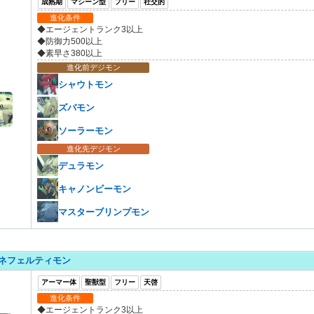
成熟期
マシーン型
フリー
社交的
進化条件
◆エージェントランク3以上
◆防御力500以上
◆素早さ380以上
進化前デジモン
シャウトモン
ズバモン
ソーラーモン
進化先デジモン
デュラモン
キャノンビーモン
マスターブリンプモン
ネフェルティモン
アーマー体
聖獣型
フリー
天啓
進化条件
◆エージェントランク3以上