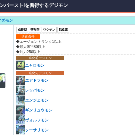
ンバーストIを習得するデジモン
クダモン
成長期
聖獣型
ワクチン
戦略家
進化条件
◆エージェントランク1以上
◆最大SP480以上
◆知力250以上
進化前デジモン
ニャロモン
進化先デジモン
エアドラモン
レッパモン
エンジェモン
ギンリュウモン
ヴォルフモン
ソーサリモン