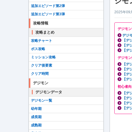
ジモ
追加エピソード第2弾
2025年09
追加エピソード第3弾
攻略情報
デジモン
攻略まとめ
デジモ
【デ
攻略チャート
【デ
ボス攻略
【デ
ミッション攻略
デジモン
【デ
クリア後要素
【デ
クリア時間
【デ
【デ
デジモン
初心者向
デジモンデータ
【デ
【デ
デジモン一覧
【デ
【デ
幼年期
成長期
成熟期