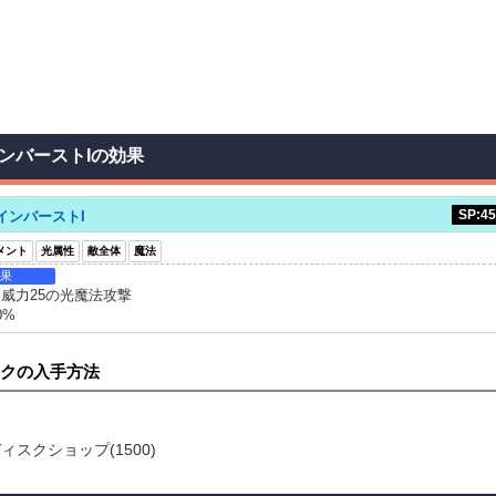
ンバーストIの効果
SP:45
インバーストI
メント
光属性
敵全体
魔法
果
威力25の光魔法攻撃
0%
クの入手方法
ィスクショップ(1500)