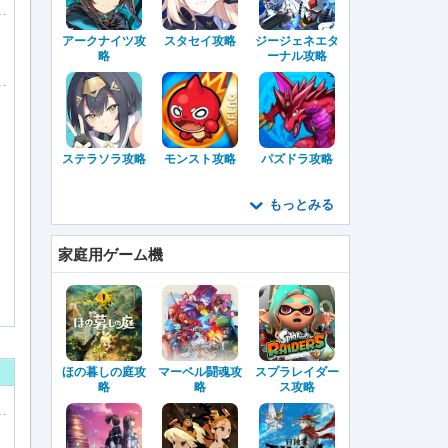
アークナイツ攻
スタセイ攻略
ジージェネエタ
略
ーナル攻略
ステラソラ攻略
モンスト攻略
パズドラ攻略
もっとみる
家庭用ゲーム機
ほの暮しの庭攻
マーベル闘魂攻
スプラレイダー
略
略
ス攻略