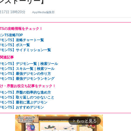
ンストーリー】
月17日 18時20分
AppMedia編集部
TSの攻略情報をチェック！
ンTS攻略TOP
ジモンTS】攻略チャート一覧
ジモンTS】ボス一覧
ジモンTS】サイドミッション一覧
関連記事
ジモンTS】デジモン一覧｜検索ツール
ジモンTS】スキル一覧｜検索ツール
ジモンTS】最強デジモンの作り方
ジモンTS】最強デジモンランキング
け・序盤お役立ち記事をチェック！
ジモンTS】序盤の効率的な進め方
ジモンTS】取り返しのつかないこと
ジモンTS】最初に選ぶデジモン
ジモンTS】おすすめデジモン
もっと見る
arrow_forward_ios