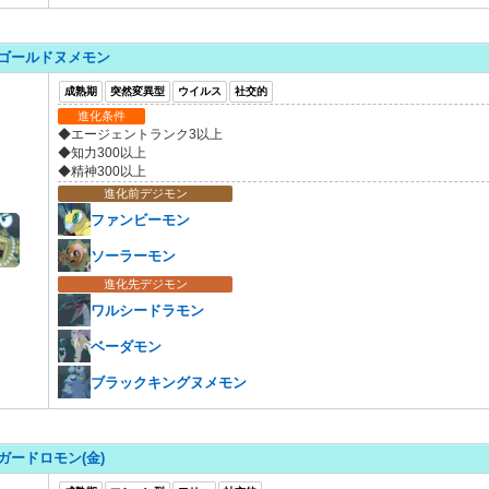
ゴールドヌメモン
成熟期
突然変異型
ウイルス
社交的
進化条件
◆エージェントランク3以上
◆知力300以上
◆精神300以上
進化前デジモン
ファンビーモン
ソーラーモン
進化先デジモン
ワルシードラモン
ベーダモン
ブラックキングヌメモン
ガードロモン(金)