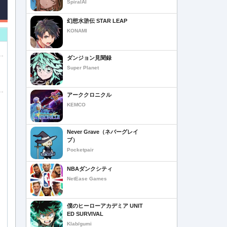
SpiralAI
幻想水滸伝 STAR LEAP
KONAMI
ダンジョン見聞録
Super Planet
アーククロニクル
KEMCO
Never Grave（ネバーグレイ
ブ）
Pocketpair
NBAダンクシティ
NetEase Games
僕のヒーローアカデミア UNIT
ED SURVIVAL
Klab/gumi