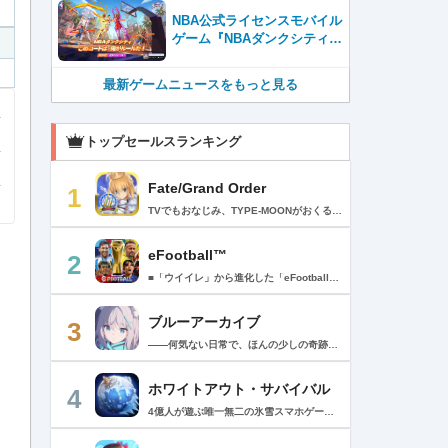
NBA公式ライセンスモバイル
ゲーム『NBAダンクシティ』
本日8月6日（木）11時 正式
にサービス開始！
最新ゲームニュースをもっと見る
トップセールスランキング
Fate/Grand Order
1
TVでもおなじみ、TYPE-MOONがおくるFateのRPG！ スマホでも本格的なRPGが楽しめる。 文字数にして500万字超という、圧倒的なボリュームを堪能できるストーリー！ 本編以外にもキャラクターごとにストーリーを用意し、Fateファンも今回はじめてFateの世界を体験される方も十分満足いただける内容となっています。 【あらすじ】 西暦2015年。 地球の未来を観測するカルデアは、2017年以降の人類史が崩壊している事実を確認した。 昨日まで確かに存在していた2115年までの“約束された未来”は、何の前触れもなく突如として消え去ったのだ。 なぜ。どうして。だれが。どうやって。 西暦2004年 日本 ある地方都市。 ここに今まではなかった、「観測できない領域」が現れたと。 カルデアはこれを人類絶滅の原因と仮定し、いまだ実験段階だった第六の実験を決行する事となった。 それは過去への時間旅行。 人間を霊子化させて過去に送りこみ、事象に介入する事で時空の特異点を解明、あるいは破壊する禁断の儀式。 その名を人理守護指令、グランドオーダー。 人類を守るために人類史に立ち向かう、運命と戦うものたちの総称である。 【ゲーム概要】 スマホに最適化された簡単操作のコマンドオーダーバトル！ プレイヤーはマスターとなって英霊たちを操り敵を倒し謎を解明していく。 好みの英霊で戦うか、強い英霊で戦うかバトルスタイルはプレイヤーしだい。 ◆豪華声優陣が続々参加 青木志貴、茜屋日海夏、赤羽根健治、明坂聡美、浅川悠、朝日奈丸佳、阿澄佳奈、阿部彬名、阿部敦、阿部里果、雨宮天、新井里美、井口裕香、井澤詩織、石川界人、石川由依、石谷春貴、伊瀬茉莉也、市ノ瀬加那、伊藤彩沙、伊藤かな恵、伊東健人、伊藤静、伊藤美紀、稲田徹、井上和彦、井上喜久子、井上麻里奈、伊丸岡篤、石見舞菜香、上坂すみれ、植田佳奈、上田麗奈、内田真礼、内田雄馬、内山昂輝、梅原裕一郎、江川央生、江口拓也、江越彬紀、遠藤綾、大久保瑠美、大空直美、大塚明夫、大塚芳忠、大原さやか、大和田仁美、岡本信彦、置鮎龍太郎、小倉唯、小澤亜李、小野賢章、小野大輔、小野友樹、小見川千明、かかずゆみ、柿原徹也、加隈亜衣、笠間淳、加瀬康之、門脇舞以、金元寿子、神尾晋一郎、茅野愛衣、川澄綾子、河西健吾、川野剛稔、神奈延年、鬼頭明里、木村珠莉、木村良平、桐本拓哉、釘宮理恵、久野美咲、黒木ほの香、黒田崇矢、桑原由気、KENN、高野麻里佳、古賀葵、小清水亜美、後藤邑子、小西克幸、小林千晃、小林ゆう、小林裕介、小原好美、小松未可子、子安武人、小山力也、近藤玲奈、斎賀みつき、西前忠久、斉藤壮馬、斎藤千和、坂本真綾、佐倉綾音、櫻井孝宏、佐藤聡美、佐藤利奈、沢城みゆき、下屋則子、島﨑信長、嶋村侑、庄司宇芽香、白石晴香、新垣樽助、真堂圭、末柄里恵、杉田智和、杉山紀彰、鈴木達央、鈴木崚汰、鈴代紗弓、鈴村健一、諏訪彩花、諏訪部順一、関俊彦、関智一、瀬戸麻沙美、芹澤優、仙台エリ、千本木彩花、園崎未恵、大地葉、高乃麗、高野直子、高橋花林、高橋李依、高山みなみ、武内駿輔、竹内良太、武田華、田中敦子、田中美海、田中理恵、谷山紀章、種﨑敦美、種田梨沙、田丸篤志、田村睦心、田村ゆかり、丹下桜、千葉繁、千葉翔也、津田健次郎、紡木吏佐、鶴岡聡、寺崎裕香、寺島拓篤、東山奈央、土岐隼一、飛田展男、戸松遥、豊永利行、鳥海浩輔、中井和哉、中田譲治、長縄まりあ、仲村美沙希、中村悠一、名塚佳織、生天目仁美、浪川大輔、能登麻美子、野中藍、乃村健次、土師孝也、長谷川育美、花江夏樹、花澤香菜、花守ゆみり、早見沙織、原由実、春野杏、潘めぐみ、日岡なつみ、日笠陽子、日野聡、平川大輔、ファイルーズあい、福圓美里、福西勝也、福山潤、藤井隼、藤沼建人、ブリドカットセーラ恵美、古川慎、保志総一朗、星野貴紀、堀内賢雄、堀江由衣、本多真梨子、本多陽子、本渡楓、前野智昭、M・A・O、増田俊樹、Machico、松風雅也、真殿光昭、マフィア梶田、三上哲、三木眞一郎、水樹奈々、水島大宙、水橋かおり、緑川光、水瀬いのり、南央美、峯田茉優、宮野真守、宮本充、村瀬歩、森川智之、森田了介、森永千才、森なな子、諸星すみれ、安井邦彦、山路和弘、山下大輝、山下七海、山寺宏一、山根綺、山野井仁、山村響、悠木碧、ゆかな、遊佐浩二、吉野裕行、佳村はるか、米澤円、若林直美、和氣あず未、和多田美咲（50音順） ◆全体構成・メインシナリオ・シナリオ・総監督 奈須きのこ ◆リードキャラクターデザイナー 武内崇 ◆アートディレクション TYPE-MOON ◆メインシナリオ・シナリオ執筆 東出祐一郎、桜井光 水瀬葉月、星空めてお ◆ゲストライター amphibian、虚淵玄（ニトロプラス）、acpi、ＯＫＳＧ（TYPE-MOON）、経験値、小太刀右京、三田誠、たけのこ星人、橘公司、田中天（株式会社フラッグノーツ）、成田良悟、鋼屋ジン、ひろやまひろし、円居挽、茗荷屋甚六、矢野俊策（株式会社フラッグノーツ）、リヨ（50音順） ◆キャラクターデザイン I-IV、蒼月タカオ（TYPE-MOON）、AKIRA、Azusa、東冬、荒野、Anmi、池澤真、石田あきら、いみぎむる、兔ろうと、羽海野チカ、大森葵、岡崎武士、okojo、およ、加藤いつわ、カワグチタケシ、きばどりリュー、桐原小鳥、ギンカ、倉花千夏、黒星紅白、小梅けいと、近衛乙嗣、小松崎類、こやまひろかず（TYPE-MOON）、西藤浩樹（LASENGLE）、saitom、坂本みねぢ、佐々木少年、サテー、色素、縞うどん（TYPE-MOON）、島田フミカネ、しまどりる、sime、下越（TYPE-MOON）、シャカＰ（LASENGLE）、白浜鴎、しらび、白峰、真じろう、STAR影法師、曽我誠、タイキ、高橋慶太郎、高山箕犀、竹、武中英雄、武梨えり、たけのこ星人、TAKOLEGS、田島昭宇、タスクオーナ、danciao、中央東口、CHOCO、悌太、Dd、天空すふぃあ、DANGERDROP、toi8、トリダモノ、中原、なまにくATK、西出ケンゴロー、nipi、ネコタワワ、NOCO、pako、林けゐ、原田たけひと、春野友矢、ばん！、Bすけ、左、ヒライユキオ、平野稜二、広江礼威、ひろやまひろし、PFALZ、ぶくろて、huke、BLACK（TYPE-MOON）、古海鐘一、BUNBUN、hou、ホトソウカ、本庄雷太、前田浩孝、マシマサキ、また、松竜、Mika Pikazo、緑川美帆、三輪士郎、村山竜大、めろん22、望月けい、元村人、森井しづき、森山大輔、山中虎鉄、YOCO_N（LASENGLE）、余湖裕輝、米山舞、La-na、lack、リヨ、Ryota-H、輪くすさが、redjuice、ReDrop、ろび～な、ワダアルコ、渡れい（50音順） このアプリケーションには、（株）ＣＲＩ・ミドルウェアの「CRIWARE（TM）」が使用されています。
eFootball™
2
■「ウイイレ」から進化した「eFootball™」 人気サッカーゲーム「ウイニングイレブン」が「eFootball™」とタイトルを変え、大きく進化して生まれ変わりました。「eFootball™」で新しいサッカーゲームを体感しましょう！ ■はじめての方でも安心 ダウンロード後は、実践を交えたステップアップ方式のチュートリアルで直感的に基本操作を覚えることができます！さらに、チュートリアルを全てクリアすると、リオネル メッシがもらえます！！ また、試合の面白さや爽快感を楽しんでいただくためにスマートアシストを実装。 複雑な操作をしなくても、華麗なドリブルやパスで相手をかわして強烈なシュートでゴールを奪うことができます！ 【基本的な遊び方】 ■好きなチームで始めよう 欧州、米州、アジアなど世界各国のクラブやナショナルチームなどお気に入りのチームでスタートできます！ ■選手を獲得しましょう チームを作成したら、選手を獲得しましょう。現役のスーパースターや、歴史に残るレジェンドたちが、あなたのクラブでの活躍を待っています！ ・スペシャル選手リスト 現実の試合で大活躍した選手や、注目リーグの選手、レジェンドなどの特別な選手を獲得できます。 ・スタンダード選手リスト 好きな選手を獲得できます。条件を設定して絞り込むことができます。 ・監督リスト さまざまな戦術や得意な育成タイプを持った監督を獲得できます。 ■試合を楽しもう 獲得した選手でチームを編成したら、いよいよ試合に挑戦！ AIを相手に腕を磨いたり、オンライン対戦でランキングを競ったり、楽しみ方はあなた次第です。 ・対AI戦で腕を磨く 注目リーグのチームやナショナルチームを相手に戦うイベントなど、サッカーシーズンに合わせたさまざまなテーマのイベントが開催されています。 また、10段階にレベル分けされたDivision制の「eFootball™ リーグ」で楽しみながらレベルアップしていくことも可能です！ ・対人戦で実力を試す Division制の全ユーザーとランキングを競う「eFootball™ リーグ」や、毎週開催される様々なイベントで、オンラインでのリアルタイム対戦を楽しむことができます。あなたのドリームチームで、最高峰のDivision 1を目指しましょう！ ・友達と最大3vs3の対戦を楽しむ フレンドマッチ機能を使って、友達と対戦することができます。育て上げたチームの強さを友達に見せつけましょう！ また、最大3vs3の協力対戦も可能。友達とオンラインで集まって対戦を楽しみましょう！ ■選手を育てる 獲得した選手は、選手種別によっては成長させることができます。 試合に出場させたり、ゲーム内アイテムを使用したりして、選手のレベルを上げる事で入手できる「タレントポイント」で、能力パラメータを上昇させましょう。 より自分好みの選手にしたい場合は、手動でポイントを割り振りましょう。 ポイントの割り振りに迷った場合は、[おまかせ]で設定することもできます。 自分だけのお気に入りの選手に育て上げましょう！ 【もっと楽しむ】 ■Live Updateを毎週配信 選手の移籍や、現実の試合での活躍が反映される「Live Update」を搭載。 毎週配信される「Live Update」を参考に、スカッドを編成し試合に挑みましょう。 ■スタジアムをカスタマイズ 試合中のスタジアムに反映されるコレオ・オブジェクトなどのスタジアムパーツをカスタマイズできます。 思い通りのスタジアムにアレンジして、ゲーム体験を彩りましょう！ ※居住国・地域が以下のお客様には、eFootball™ コインによるルートボックス施策をご提供しておりません。 ベルギー、ブラジル(18歳未満) 【最新情報について】 本商品は、新機能やモードの追加、ゲームプレイ・イベントのアップデートを継続的に行っていきます。 最新情報は「eFootball™」公式サイトをご確認ください。 【ダウンロードについて】 本アプリをダウンロードするためには、ストレージに約3.3GBの空き容量が必要となります。 あらかじめ3.3GB以上の容量を空けてからダウンロードを行っていただけますようお願いします。 ダウンロード時はWi-Fi環境で接続することを推奨いたします。 ※アップデートにつきましても同様となります。 【通信環境について】 本アプリはオンラインゲームです。通信可能な環境でお楽しみください。
ブルーアーカイブ
3
――何気ない日常で、ほんの少しの奇跡を見つける物語 Yostarが贈る学園×青春×物語RPG『ブルーアーカイブ -Blue Archive-』！ 先生として、個性豊かで魅力的な生徒たちと共に、一風変わった学園都市キヴォトスの 日常を過ごそう！ ■あらすじ ここは学園都市キヴォトス。 数千の学園からなる超巨大学園都市では、日々トラブルが絶えない。 この問題に対応すべく、連邦生徒会長によって連邦捜査部【シャーレ】が設立された。 この物語は【シャーレ】の顧問となる先生とそれに協力する生徒たちと学園都市での日常を 描いた物語である。 ▼可愛いキャラクターが活躍する3Dバトル 大迫力の3Dリアルタイムバトル！ 可愛いキャラクター達が画面いっぱいに所狭しと大活躍。 あなたは先生として、生徒たちを指揮しよう！ ▼個性豊かなキャラクターを彩るハイクオリティの2Dアニメーション 美少女キャラクターたちが綺麗な2Dアニメーションであなたを迎えてくれる！ 仲良くなると特別なアニメーションが見れることもあるぞ！ ▼生徒たちと絆を深めて彼女たちと特別な日常を過ごそう！ 一緒にいる時間が長ければ長いほど、彼女たちはあなたとの絆は深まっていく。 そんな彼女たちとの日々が、きっとあなたの日常を特別なものに！ ▼公式Twitter https://twitter.com/Blue_ArchiveJP ▼公式サイト https://bluearchive.jp/ (C)Yostar, Inc.
ホワイトアウト・サバイバル
4
4億人が遊ぶ唯一無二の氷雪スマホゲーム！サクッと爽快！みんなで極寒サバイバル ！ 猛吹雪に襲われ、かつての世界は崩壊。人類の文明の灯火は、氷雪の中で今にも消えかかっている…。 生存者達よ、今こそ立ち上がれ！——仲間を率いて希望の灯りをともし、凍てつく大地に新たな拠点を築こう！ さらに新規ユーザー限定でSSR英雄「ジャスミン」が無料で仲間入り！ 彼女と共に氷原の奥地へと踏み込み、吹雪の中に潜む未知の脅威に立ち向かおう！ 【ゲームの特徴】 ◆領地再建！凍土に希望の光を！ 大溶鉱炉に火を灯すことから始めて、積もった雪を溶かして領土を開拓しよう！ 法令を発布して人員を的確に配置すれば、拠点の建設効率がぐんとアップ！ ◆放置で楽々、資源を効率ストック！ ワンタップで英雄を派遣するだけで、見守りは不要！ オフライン中も資源は自動でたっぷり蓄積されて、戻れば報酬が山盛り！極寒サバイバルでも、もう怖くない！ ◆お手軽に始められる氷雪ミニゲーム！ ミニゲームが次々と登場！「穴釣り選手権」でレア生物図鑑を解放し、「除雪隊」で雪山の宝を発見しよう！ スキマ時間でも気軽にプレイできて、雪原ライフは楽しさ満載！ ◆戦略を駆使して、英雄で敵を撃退！ 英雄はレベル共有で育成の手間いらずで、スキルを活かせば様々な難関を攻略可能！ 最強チームを組み上げて、敵を圧倒しよう！ ◆協力プレイで、凍土制覇を目指そう！ 同盟の支援で負傷者の治療や育成もスピードアップ！ 作戦を練って仲間と役割分担すれば戦力倍増！勝利の喜びをみんなで分かち合おう！ さらにたくさんのコンテンツをお届けいたします： ◆オフィシャルサイト: https://whiteoutsurvival.centurygames.com/ja ◆X: https://x.com/WOS_Japan ◆Facebook: https://www.facebook.com/WhiteoutSurvival ◆Discord: https://discord.gg/whiteoutsurvival ◆YouTube: https://www.youtube.com/@WhiteoutSurvivalOfficial_JA ◆TikTok: https://www.tiktok.com/@howasaba.jp