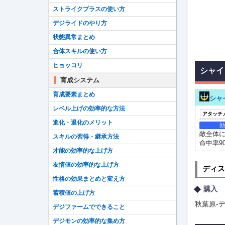
ストライクプラスの使い方
デジライドのやり方
状態異常まとめ
合体スキルの使い方
ヒョッコリ
シャイ
育成システム
育成要素まとめ
シャ
レベル上げの効率的な方法
アタッチ
進化・退化のメリット
効
敵全体に
スキルの習得・継承方法
命中率9
才能の効率的な上げ方
友情値の効率的な上げ方
ディス
性格の効果まとめと変え方
購入
蓄積値の上げ方
秋葉原-デ
デジファームでできること
デジモンの効率的な集め方