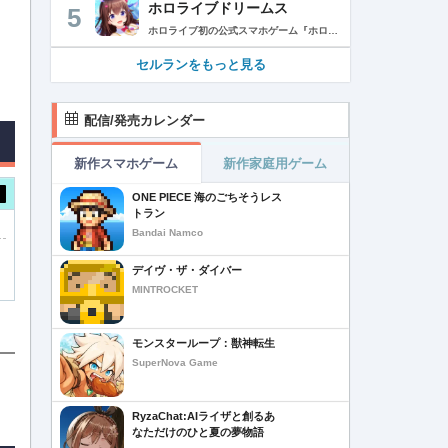
ホロライブドリームス
5
ホロライブ初の公式スマホゲーム『ホロライブドリームス(ホロドリ)』がリズム&RPGとして登場！ リズムゲームを中心に、テーマパークの発展やミニゲームなど多彩なコンテンツを収録！ 総勢50名以上のホロライブメンバーが登場し、初期収録楽曲はなんと150曲以上！ ホロライブのファンも、初めての方も幅広く楽しめる作品で、遊び方はあなた次第！ ▼本格リズムゲーム▼ 公式MVやライブ映像を背景に、本格リズムゲームが楽しめる！ 自分だけのオリジナル譜面を作って公開できる「クリエイト譜面」機能を搭載！ ・超高難度のやり込み譜面 ・タレントへの愛を詰め込んだ譜面 ・みんなで楽しめるネタ譜面 などなど、世界中のプレイヤーがつくった譜面で遊んで、楽しさ無限大！ リズムゲームが苦手な方でもオート機能で安心して遊べる！ タレント育成/編成でスコアアップを目指そう！ ▼初期収録楽曲は150曲以上▼ ホロライブ楽曲から人気カバー楽曲まで幅広く収録！ 最新ヒットから定番曲までラインナップ！ 【ホロライブ楽曲】 ・ビビデバ ・Shiny Smily Story ・BLUE CLAPPER ほか 【カバー楽曲】 ・勇者 ・メギツネ ・わたしの一番かわいいところ ほか ▼ゲームの舞台はテーマパーク▼ 舞台は、世界のどこかに浮かぶ無人島。 ホロライブメンバーと力を合わせ、夢のテーマパークを発展させていく。 リズムゲームやミニゲームをプレイしてクエストを進行しパークを発展させよう！ ホロメンクエストをプレイすることで、操作タレントが増えていく！ 推しホロメンを解放して、夢のテーマパークを作り上げよう！ ホロライブらしさあふれる施設も多数登場！ このゲームだけのオリジナルストーリーも展開！ 夢のテーマパーク完成を目指そう！ ▼1人でもみんなでも楽しめるミニゲーム▼ ひとりでも、みんなでも楽しめる多彩なミニゲームを収録！ マルチプレイ搭載で、協力や対戦で盛り上がろう！ 難しいアクションが苦手な方でも楽しめるシンプル操作のミニゲームも収録！ 短時間で遊べるカジュアルなものから、繰り返し挑戦したくなるやり込み系まで幅広くラインナップ！ プレイして報酬を獲得し、育成やパーク発展をさらに加速させよう！ ▼公式サイト：https://www.hololive-dreams.com ▼利用規約：https://www.hololive-dreams.com/terms ▼プライバシーポリシー：https://qualiarts.jp/privacy ▼Ⓒ COVER / Ⓒ QualiArts, Inc. +++++++++++++++++++++++++++++++++++++++++++++++++++++++++++ このアプリケーションには、株式会社Live2Dの「Live2D」が使用されています。
セルランをもっと見る
配信/発売カレンダー
新作スマホゲーム
新作家庭用ゲーム
ONE PIECE 海のごちそうレス
トラン
Bandai Namco
デイヴ・ザ・ダイバー
MINTROCKET
モンスターループ：獣神転生
SuperNova Game
RyzaChat:AIライザと創るあ
なただけのひと夏の夢物語