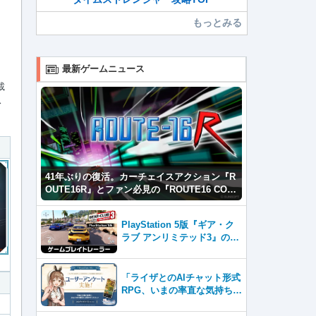
もっとみる
最新ゲームニュース
載
ス
41年ぶりの復活。カーチェイスアクション『R
OUTE16R』とファン必見の『ROUTE16 COL
LECTION』が同時発売
PlayStation 5版『ギア・ク
ラブ アンリミテッド3』のゲ
ームプレイトレーラーを公
開！
「ライザとのAIチャット形式
RPG、いまの率直な気持ち
は？」–『RyzaChat:AI』ユ
ーザーアンケートを本日開始