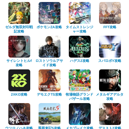
ゼルダ無双封印戦
タイムストレンジ
ポケモンZA攻略
FFT攻略
ャー攻略
記攻略
ロストソウルアサ
サイレントヒルf
スパロボY攻略
ハデス2攻略
イド攻略
攻略
牧場物語グランド
メタルギアデルタ
デモエクTS攻略
2XKO攻略
バザール攻略
攻略
ウツロノハネ攻略
メカブレイク攻略
風雨来記5攻略
デススト2攻略