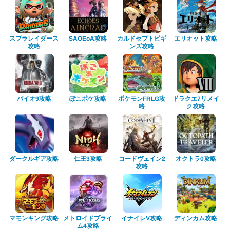
スプラレイダース
カルドセプトビギ
エリオット攻略
SAOEoA攻略
ンズ攻略
攻略
ポケモンFRLG攻
ドラクエ7リメイ
ぽこポケ攻略
バイオ9攻略
ク攻略
略
ダークルギア攻略
コードヴェイン2
オクトラ0攻略
仁王3攻略
攻略
マモンキング攻略
メトロイドプライ
ディンカム攻略
イナイレV攻略
ム4攻略