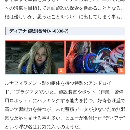
への帰還を目指して月面施設の探索を進めることとなる。
根は優しいが、思ったことをつい口に出してしまう事も。
ディアナ (識別番号D-I-0336-7)
ルナフィラメント製の躯体を持つ特製のアンドロイ
ド、“プラグマタ”の少女。施設装置やボット（作業・警備
用ロボット）にハッキングする能力を持つ。好奇心旺盛で
高い学習能力を持つが、未だ蓄積データが少ないため無邪
気な反応を見せる事も多い。ヒューが名付けた “ディアナ”
という呼び名はお気に入りのようだ。