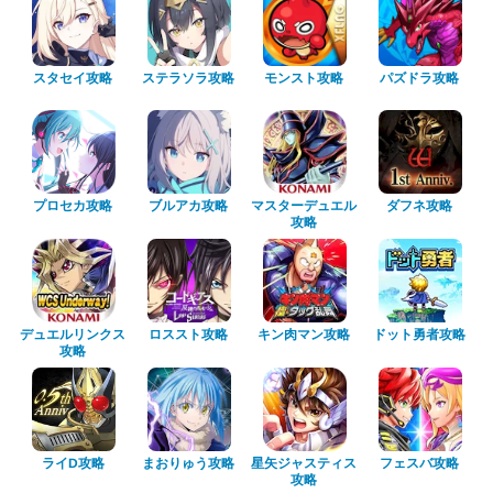
ステラソラ攻略
スタセイ攻略
モンスト攻略
パズドラ攻略
マスターデュエル
プロセカ攻略
ブルアカ攻略
ダフネ攻略
攻略
デュエルリンクス
キン肉マン攻略
ドット勇者攻略
ロススト攻略
攻略
星矢ジャスティス
まおりゅう攻略
フェスバ攻略
ライD攻略
攻略