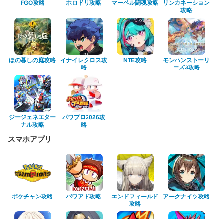
マーベル闘魂攻略
リンカネーション
ホロドリ攻略
FGO攻略
攻略
ほの暮しの庭攻略
イナイレクロス攻
モンハンストーリ
NTE攻略
ーズ3攻略
略
ジージェネエター
パワプロ2026攻
ナル攻略
略
スマホアプリ
エンドフィールド
アークナイツ攻略
ポケチャン攻略
パワアド攻略
攻略