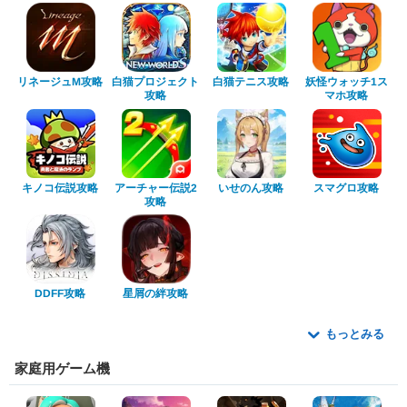
白猫プロジェクト
リネージュM攻略
妖怪ウォッチ1ス
白猫テニス攻略
マホ攻略
攻略
アーチャー伝説2
キノコ伝説攻略
いせのん攻略
スマグロ攻略
攻略
星屑の絆攻略
DDFF攻略
もっとみる
家庭用ゲーム機