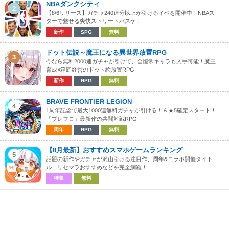
NBAダンクシティ
2
【8/6リリース】ガチャ240連分以上が引けるイベを開催中！NBAス
ターで魅せる爽快ストリートバスケ！
新作
SPG
無料
ドット伝説～魔王になる異世界放置RPG
3
今なら無料2000連ガチャが引けて、全恒常キャラも入手可能！魔王
育成×箱庭経営のドット絵放置RPG
新作
RPG
無料
BRAVE FRONTIER LEGION
4
1周年記念で最大1000連無料ガチャが引ける！＆★5確定スタート！
「ブレフロ」最新作の共闘対戦RPG
周年
RPG
無料
【8月最新】おすすめスマホゲームランキング
5
話題の新作やガチャが沢山引ける注目作、周年&コラボ開催タイト
ル、リセマラおすすめなどを完全網羅！
特集
無料