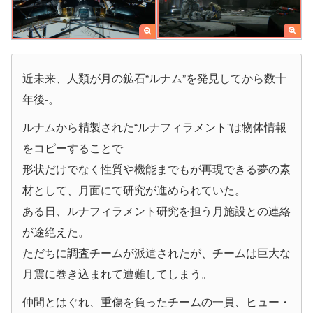
近未来、人類が月の鉱石“ルナム”を発見してから数十
年後-。
ルナムから精製された“ルナフィラメント”は物体情報
をコピーすることで
形状だけでなく性質や機能までもが再現できる夢の素
材として、月面にて研究が進められていた。
ある日、ルナフィラメント研究を担う月施設との連絡
が途絶えた。
ただちに調査チームが派遣されたが、チームは巨大な
月震に巻き込まれて遭難してしまう。
仲間とはぐれ、重傷を負ったチームの一員、ヒュー・