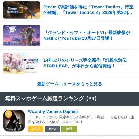
Steamで高評価を得た『Tower Tactics』待望
の続編、『Tower Tactics 2』2026年第3四半
期に早期アクセス開始
『グランド・セフト・オートVI』最新映像が
NetflixとYouTubeに8月27日登場！
14年ぶりのシリーズ完全新作『幻想水滸伝
STAR LEAP』が本日から配信開始！
最新ゲームニュースをもっと見る
無料スマホゲーム厳選ランキング
【PR】
Wizardry Variants Daphne
1
『FFXI』コラボ中、限定キャラが無料ゲット可能！一歩進むたびに生
死を賭ける、本格ダンジョンRPG！
コラボ
RPG
無料