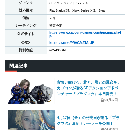
ジャンル
SFアクションアドベンチャー
対応機種
PlayStation®5、Xbox Series X|S、Steam
価格
未定
レーティング
審査予定
https://www.capcom-games.com/pragmata/ja-j
公式サイト
p/
公式X
https://x.com/PRAGMATA_JP
権利表記
©CAPCOM
関連記事
背負い続ける。君と、君との運命を。
カプコンが贈るSFアクションアドベ
ンチャー『プラグマタ』本日発売！
04月17日
4月17日（金）の発売日が迫る『プラ
グマタ』最新トレーラーを公開！
04月15日