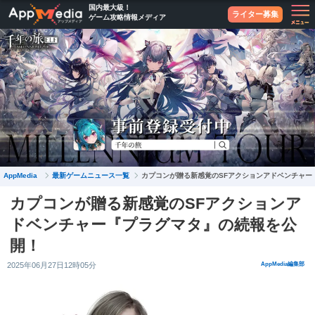
国内最大級！
ライター募集
ゲーム攻略情報メディア
最新ゲームニュース一覧
AppMedia
カプコンが贈る新感覚のSFアクションアドベンチャー
カプコンが贈る新感覚のSFアクションア
ドベンチャー『プラグマタ』の続報を公
開！
2025年06月27日12時05分
AppMedia編集部